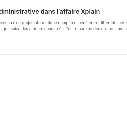
administrative dans l’affaire Xplain
la gestion d’un projet infor­ma­tique complexe mené entre diffé­rents ac
uels que soient les acteurs concer­nés. Tour d’ho­ri­zon des erreurs co