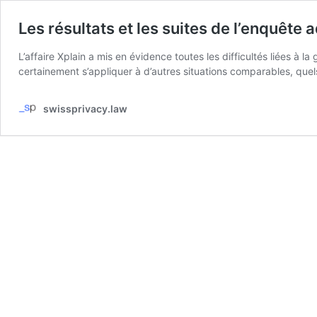
Les résultats et les suites de l’enquête 
L’affaire Xplain a mis en évidence toutes les diffi­cul­tés liées à 
certai­ne­ment s’ap­pli­quer à d’autres situa­tions compa­rables, q
swissprivacy.law