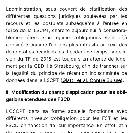
L’administration, sous couvert de clari­fi­ca­tion des
diffé­rentes ques­tions juri­diques soule­vées par les
recours et les postu­lats subsé­quents à l’entrée en
force de la LSCPT, cherche aujourd’hui à consi­dé­ra­
ble­ment étendre un régime d’obligations étant déjà
consi­déré comme l’un des plus intru­sifs au sein des
démo­cra­ties occi­den­tales. Pendant ce temps, la déci­
sion du TF de 2018 est toujours en attente de juge­
ment par la CEDH à Strasbourg, afin de tran­cher sur
la léga­lité du prin­cipe de réten­tion indis­cri­mi­née de
données dans la LSCPT (
Glättli et al. Contre Suisse
).
II. Modification du champ d’application pour les obli­
ga­tions éten­dues des FSCD
L’OSCPT dans sa forme actuelle fonc­tionne avec
diffé­rents niveaux d’obligation pour les FST et les
FSCD en fonc­tion de leur impor­tance. En effet, afin
de respec­ter le prin­cipe de propor­tion­na­lité, il est