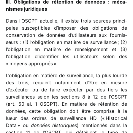
III. Obligations de réten­tion de données : méca­
nismes juridiques
Dans l’OSCPT actuelle, il existe trois sources prin­ci­
pales suscep­tibles d’imposer des obli­ga­tions de
conser­va­tion de données d’utilisateurs aux four­nis­
seurs : (1) l’obligation en matière de surveillance ; (2)
l’obligation en matière de rensei­gne­ment et (3)
l’obligation d’identifier les utili­sa­teurs selon des
« moyens appropriés ».
L’obligation en matière de surveillance, la plus lourde
des trois, requiert notam­ment d’être en mesure
d’exécuter ou de faire exécu­ter par des tiers les
surveillances selon les sections 8 à 12 de l’OSCPT
(
art. 50 al. 1 OSCPT
). En matière de réten­tion de
données, cette obli­ga­tion doit être comprise à la
lueur des ordres de surveillance HD (« Historical
Data » ou
données histo­riques
) mention­nés dans la
section 11 de l’OSCPT, qui détaillent le type de