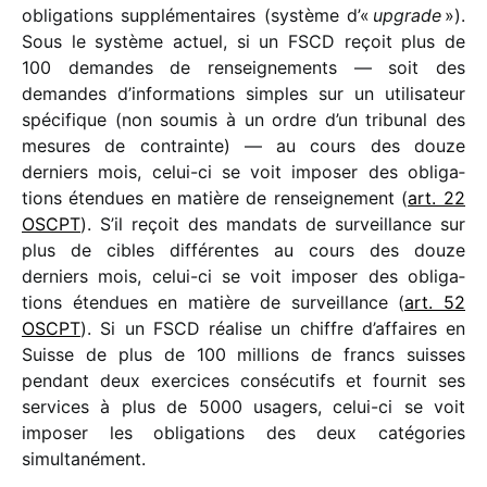
obli­ga­tions supplé­men­taires (système d’«
upgrade
»).
Sous le système actuel, si un FSCD reçoit plus de
100 demandes de rensei­gne­ments — soit des
demandes d’informations simples sur un utili­sa­teur
spéci­fique (non soumis à un ordre d’un tribu­nal des
mesures de contrainte) — au cours des douze
derniers mois, celui-ci se voit impo­ser des obli­ga­
tions éten­dues en matière de rensei­gne­ment (
art. 22
OSCPT
). S’il reçoit des mandats de surveillance sur
plus de cibles diffé­rentes au cours des douze
derniers mois, celui-ci se voit impo­ser des obli­ga­
tions éten­dues en matière de surveillance (
art. 52
OSCPT
). Si un FSCD réalise un chiffre d’affaires en
Suisse de plus de 100 millions de francs suisses
pendant deux exer­cices consé­cu­tifs et four­nit ses
services à plus de 5000 usagers, celui-ci se voit
impo­ser les obli­ga­tions des deux caté­go­ries
simultanément.