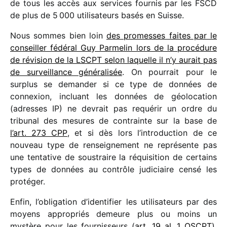
de tous les accès aux services four­nis par les FSCD
de plus de 5 000 utili­sa­teurs basés en Suisse.
Nous sommes bien loin
des promesses faites par le
conseiller fédé­ral Guy Parmelin lors de la procé­dure
de révi­sion de la LSCPT selon laquelle il n’y aurait pas
de surveillance géné­ra­li­sée
. On pour­rait pour le
surplus se deman­der si ce type de données de
connexion, incluant les données de géolo­ca­tion
(adresses IP) ne devrait pas requé­rir un ordre du
tribu­nal des mesures de contrainte sur la base de
l’art. 273 CPP
, et si dès lors l’introduction de ce
nouveau type de rensei­gne­ment ne repré­sente pas
une tenta­tive de sous­traire la réqui­si­tion de certains
types de données au contrôle judi­ciaire censé les
protéger.
Enfin, l’obligation d’identifier les utili­sa­teurs par des
moyens appro­priés demeure plus ou moins un
mystère pour les four­nis­seurs (
art. 19 al. 1 OSCPT
).