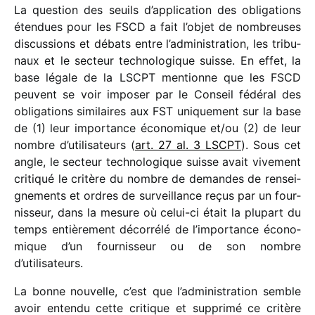
La ques­tion des seuils d’application des obli­ga­tions
éten­dues pour les FSCD a fait l’objet de nombreuses
discus­sions et débats entre l’administration, les tribu­
naux et le secteur tech­no­lo­gique suisse. En effet, la
base légale de la LSCPT mentionne que les FSCD
peuvent se voir impo­ser par le Conseil fédé­ral des
obli­ga­tions simi­laires aux FST unique­ment sur la base
de (1) leur impor­tance écono­mique et/​ou (2) de leur
nombre d’utilisateurs (
art. 27 al. 3 LSCPT
). Sous cet
angle, le secteur tech­no­lo­gique suisse avait vive­ment
criti­qué le critère du nombre de demandes de rensei­
gne­ments et ordres de surveillance reçus par un four­
nis­seur, dans la mesure où celui-ci était la plupart du
temps entiè­re­ment décor­rélé de l’importance écono­
mique d’un four­nis­seur ou de son nombre
d’utilisateurs.
La bonne nouvelle, c’est que l’administration semble
avoir entendu cette critique et supprimé ce critère