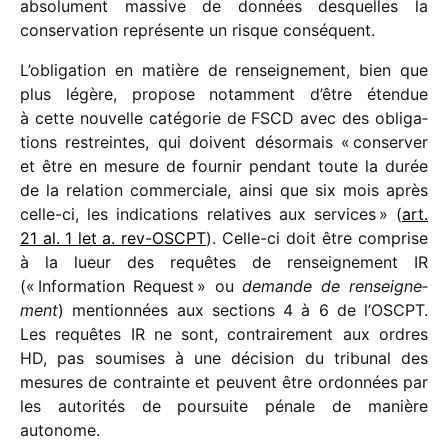
abso­lu­ment massive de données desquelles la
conser­va­tion repré­sente un risque conséquent.
L’obligation en matière de rensei­gne­ment, bien que
plus légère, propose notam­ment d’être éten­due
à cette nouvelle caté­go­rie de FSCD avec des obli­ga­
tions restreintes, qui doivent désor­mais « conser­ver
et être en mesure de four­nir pendant toute la durée
de la rela­tion commer­ciale, ainsi que six mois après
celle-ci, les indi­ca­tions rela­tives aux services » (
art.
21 al. 1 let a. rev-OSCPT
). Celle-ci doit être comprise
à la lueur des requêtes de rensei­gne­ment IR
(« Information Request » ou
demande de rensei­gne­
ment
) mention­nées aux sections 4 à 6 de l’OSCPT.
Les requêtes IR ne sont, contrai­re­ment aux ordres
HD, pas soumises à une déci­sion du tribu­nal des
mesures de contrainte et peuvent être ordon­nées par
les auto­ri­tés de pour­suite pénale de manière
autonome.