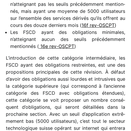
n’atteignant pas les seuils précé­dem­ment mention­
nés, mais ayant une moyenne de 5000 utili­sa­teurs
sur l’ensemble des services déri­vés qu’ils offrent au
cours des douze derniers mois (
16f rev-OSCPT
)
Les FSCD ayant des obli­ga­tions mini­males,
n’atteignant aucun des seuils précé­dem­ment
mention­nés (
16e rev-OSCPT
)
L’introduction de cette caté­go­rie inter­mé­diaire, les
FSCD ayant des obli­ga­tions restreintes, est une des
propo­si­tions prin­ci­pales de cette révi­sion. À défaut
d’avoir des obli­ga­tions aussi lourdes et intru­sives que
la caté­go­rie supé­rieure (qui corres­pond à l’ancienne
caté­go­rie des FSCD avec obli­ga­tions éten­dues),
cette caté­go­rie se voit propo­ser un nombre consé­
quent d’obligations, qui seront détaillées dans la
prochaine section. Avec un seuil d’application extrê­
me­ment bas (5000 utili­sa­teurs), c’est tout le secteur
tech­no­lo­gique suisse opérant sur inter­net qui entrera