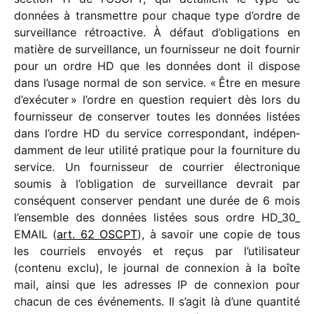
données à trans­mettre pour chaque type d’ordre de
surveillance rétro­ac­tive. À défaut d’obligations en
matière de surveillance, un four­nis­seur ne doit four­nir
pour un ordre HD que les données dont il dispose
dans l’usage normal de son service. « Être en mesure
d’exécuter » l’ordre en ques­tion requiert dès lors du
four­nis­seur de conser­ver toutes les données listées
dans l’ordre HD du service corres­pon­dant, indé­pen­
dam­ment de leur utilité pratique pour la four­ni­ture du
service. Un four­nis­seur de cour­rier élec­tro­nique
soumis à l’obligation de surveillance devrait par
consé­quent conser­ver pendant une durée de 6 mois
l’ensemble des données listées sous ordre HD_​30_​
EMAIL (
art. 62 OSCPT
), à savoir une copie de tous
les cour­riels envoyés et reçus par l’utilisateur
(contenu exclu), le jour­nal de connexion à la boîte
mail, ainsi que les adresses IP de connexion pour
chacun de ces événe­ments. Il s’agit là d’une quan­tité