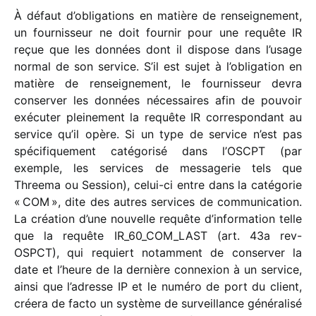
À défaut d’obligations en matière de rensei­gne­ment,
un four­nis­seur ne doit four­nir pour une requête IR
reçue que les données dont il dispose dans l’usage
normal de son service. S’il est sujet à l’obligation en
matière de rensei­gne­ment, le four­nis­seur devra
conser­ver les données néces­saires afin de pouvoir
exécu­ter plei­ne­ment la requête IR corres­pon­dant au
service qu’il opère. Si un type de service n’est pas
spéci­fi­que­ment caté­go­risé dans l’OSCPT (par
exemple, les services de messa­ge­rie tels que
Threema ou Session), celui-ci entre dans la caté­go­rie
« COM », dite des autres services de commu­ni­ca­tion.
La créa­tion d’une nouvelle requête d’information telle
que la requête IR_​60_​COM_​LAST (art. 43a rev-
OSPCT), qui requiert notam­ment de conser­ver la
date et l’heure de la dernière connexion à un service,
ainsi que l’adresse IP et le numéro de port du client,
créera de facto un système de surveillance géné­ra­lisé