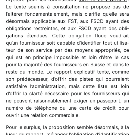
Le texte soumis à consul­ta­tion ne propose pas de
l’altérer fonda­men­ta­le­ment, mais clari­fie qu’elle sera
désor­mais appli­cable aux FST, aux FSCD ayant des
obli­ga­tions restreintes, et aux FSCD ayant des obli­
ga­tions éten­dues. Cette obli­ga­tion floue voudrait
qu’un four­nis­seur soit capable d’identifier tout utili­sa­
teur de son service par des moyens appro­priés, ce
qui est en prin­cipe impos­sible et loin d’être le cas
pour la majo­rité des four­nis­seurs en Suisse et dans le
reste du monde. Le rapport expli­ca­tif tente, comme
son prédé­ces­seur, d’offrir des pistes qui pour­raient
satis­faire l’administration, mais cette liste est loin
d’offrir la clarté néces­saire pour les four­nis­seurs qui
ne peuvent raison­na­ble­ment exiger un passe­port, un
numéro de télé­phone ou une carte de crédit pour
ouvrir une rela­tion commerciale.
Pour le surplus, la propo­si­tion semble désor­mais, à la
lueur du rapport, mélan­ger l’obligation d’identification