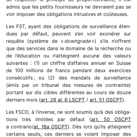
admis que les petits four­nis­seurs ne devraient pas se
voir impo­ser des obli­ga­tions intru­sives et coûteuses.
Les FST, ayant des obli­ga­tions de surveillance éten­
dues par défaut, peuvent s’en voir exoné­rer sur
requête (système de «
down­grade
») s’ils n’offrent
que des services dans le domaine de la recherche ou
de l’éducation ou n’atteignent aucune des valeurs
suivantes : (1) un chiffre d’affaires annuel en Suisse
de 100 millions de francs pendant deux exer­cices
consé­cu­tifs ; ou (2) des mandats de surveillance
(émis par un tribu­nal des mesures de contrainte)
portant sur dix cibles diffé­rentes au cours de douze
derniers mois (
art. 26 al. 6 LSCPT
/​
art. 51 OSCPT
).
Les FSCD, à l’inverse, ne sont soumis qu’à des obli­ga­
tions très limi­tées par défaut (
art. 50 OSCPT
a contrario/​
at. 18a OSCPT
). Dès lors qu’ils atteignent
certains seuils, ces derniers se voient impo­ser des