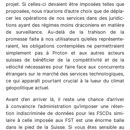
projet. Si celles-ci devaient être impo­sées telles que
propo­sées, nous n’aurions d’autre choix que de dépla­
cer les opéra­tions de nos services dans des juri­dic­
tions ayant des régimes moins draco­niens en matière
de surveillance. Au-delà de la trahi­son de la
promesse faite à nos utili­sa­teurs qu’elles repré­sen­te­
raient, les obli­ga­tions contem­plées ne permet­traient
simple­ment pas à Proton et aux autres acteurs
suisses de béné­fi­cier de la compé­ti­ti­vité et de la
vélo­cité néces­saires pour faire face aux concur­rents
étran­gers sur le marché des services tech­no­lo­giques,
ce qui appa­raît pour­tant crucial à la lueur du climat
géopo­li­tique actuel.
Avant d’en arri­ver là, il reste une chance d’arriver
à convaincre l’administration qu’imposer une réten­
tion indis­cri­mi­née de données pour les FSCDs simi­
laire à celle impo­sée aux FST est une énorme balle
dans le pied de la Suisse. Si vous êtes sensible au