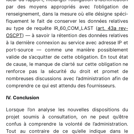
par des moyens appro­priés avec l’obligation de
rensei­gne­ment, dans la mesure où elle désigne spéci­
fi­que­ment le fait de conser­ver les données rela­tives
au type de requête IR_​60_​COM_​LAST (
art. 43a rev-
OSCPT
) — à savoir la réten­tion des données rela­tives
à la dernière connexion au service avec adresse IP et
port-source — comme une manière possi­ble­ment
valide de s’acquitter de cette obli­ga­tion. En tout état
de cause, le manque de clarté sur cette obli­ga­tion ne
renforce pas la sécu­rité du droit et promet de
nombreuses discus­sions avec l’administration afin de
comprendre ce qui est attendu des fournisseurs.
IV. Conclusion
Lorsque l’on analyse les nouvelles dispo­si­tions du
projet soumis à consul­ta­tion, on ne peut qu’être
confus à comprendre la volonté de l’administration.
Tout au contraire de ce qu’elle indique dans le