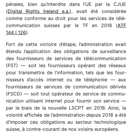
pénales, bien qu’interdite dans l’UE par la CJUE
(
Digital Rights Ireland e.a.
), avait été consi­dé­rée
comme conforme au droit pour les services de télé­
com­mu­ni­ca­tion suisses par le TF en 2018 (
ATF
144 I 126
).
Fort de cette victoire d’étape, l’administration avait
étendu l’application des obli­ga­tions de surveillance
des four­nis­seurs de services de télé­com­mu­ni­ca­tion
(FST) — soit les four­nis­seurs opérant des réseaux
pour trans­mettre de l’information, tels que les four­
nis­seurs d’accès inter­net ou de télé­pho­nie — aux
four­nis­seurs de services de commu­ni­ca­tion déri­vés
(FSCD) — soit tout opéra­teur de service de commu­
ni­ca­tion utili­sant inter­net pour four­nir son service —
par le biais de la nouvelle LSCPT en 2018. Ainsi, la
volonté affi­chée de l’administration depuis 2018 a été
d’imposer ces obli­ga­tions au secteur tech­no­lo­gique
suisse, à contre-courant de nos voisins européens.