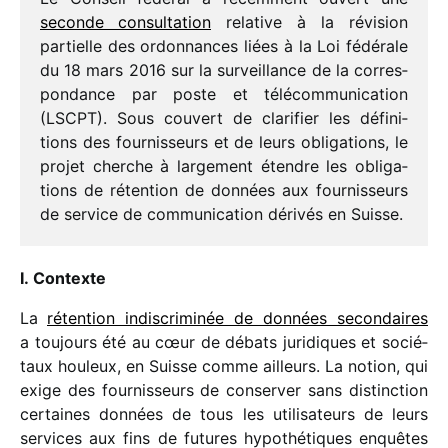
seconde consul­ta­tion
rela­tive à la révi­sion
partielle des ordon­nances liées à la Loi fédé­rale
du 18 mars 2016 sur la surveillance de la corres­
pon­dance par poste et télé­com­mu­ni­ca­tion
(LSCPT). Sous couvert de clari­fier les défi­ni­
tions des four­nis­seurs et de leurs obli­ga­tions, le
projet cherche à large­ment étendre les obli­ga­
tions de réten­tion de données aux four­nis­seurs
de service de commu­ni­ca­tion déri­vés en Suisse.
I. Contexte
La
réten­tion indis­cri­mi­née de données secon­daires
a toujours été au cœur de débats juri­diques et socié­
taux houleux, en Suisse comme ailleurs. La notion, qui
exige des four­nis­seurs de conser­ver sans distinc­tion
certaines données de tous les utili­sa­teurs de leurs
services aux fins de futures hypo­thé­tiques enquêtes