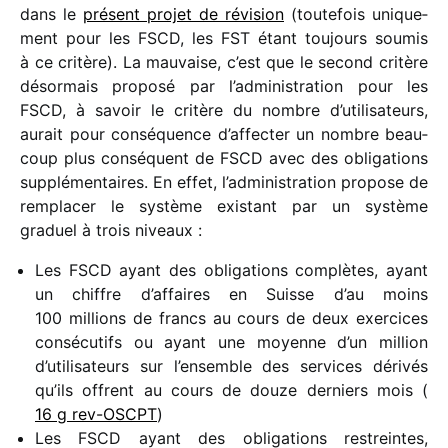
dans le
présent projet de révi­sion
(toute­fois unique­
ment pour les FSCD, les FST étant toujours soumis
à ce critère). La mauvaise, c’est que le second critère
désor­mais proposé par l’administration pour les
FSCD, à savoir le critère du nombre d’utilisateurs,
aurait pour consé­quence d’affecter un nombre beau­
coup plus consé­quent de FSCD avec des obli­ga­tions
supplé­men­taires. En effet, l’administration propose de
rempla­cer le système exis­tant par un système
graduel à trois niveaux :
Les FSCD ayant des obli­ga­tions complètes, ayant
un chiffre d’affaires en Suisse d’au moins
100 millions de francs au cours de deux exer­cices
consé­cu­tifs ou ayant une moyenne d’un million
d’utilisateurs sur l’ensemble des services déri­vés
qu’ils offrent au cours de douze derniers mois (
16 g rev-OSCPT
)
Les FSCD ayant des obli­ga­tions restreintes,