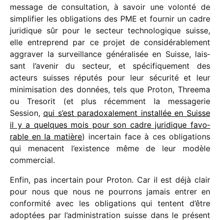
message de consul­ta­tion, à savoir une volonté de
simpli­fier les obli­ga­tions des PME et four­nir un cadre
juri­dique sûr pour le secteur tech­no­lo­gique suisse,
elle entre­prend par ce projet de consi­dé­ra­ble­ment
aggra­ver la surveillance géné­ra­li­sée en Suisse, lais­
sant l’avenir du secteur, et spéci­fi­que­ment des
acteurs suisses répu­tés pour leur sécu­rité et leur
mini­mi­sa­tion des données, tels que Proton, Threema
ou Tresorit (et plus récem­ment la messa­ge­rie
Session,
qui s’est para­doxa­le­ment instal­lée en Suisse
il y a quelques mois pour son cadre juri­dique favo­
rable en la matière
) incer­tain face à ces obli­ga­tions
qui menacent l’existence même de leur modèle
commercial.
Enfin, pas incer­tain pour Proton. Car il est déjà clair
pour nous que nous ne pour­rons jamais entrer en
confor­mité avec les obli­ga­tions qui tentent d’être
adop­tées par l’administration suisse dans le présent