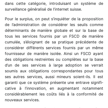
dans cette caté­go­rie, intro­dui­sant un système de
surveillance géné­ra­lisé de l’internet suisse.
Pour le surplus, on peut s’inquiéter de la propo­si­tion
de l’administration de consi­dé­rer les seuils comme
déter­mi­nants de manière globale et sur la base de
tous les services four­nis par un FSCD de manière
cumu­lée, s’éloignant de sa pratique précé­dente de
consi­dé­rer diffé­rents services four­nis par un même
four­nis­seur de manière isolée. Ainsi un FSCD ayant
des obli­ga­tions restreintes ou complètes sur la base
d’un de ses services à large adop­tion se verrait
soumis aux obli­ga­tions corres­pon­dantes pour tous
ses autres services, aussi mineurs soient-ils. Il est
garanti que ce système présente une entrave signi­fi­
ca­tive à l’innovation, en augmen­tant notam­ment
consi­dé­ra­ble­ment les coûts liés à la confor­mité de
nouveaux services.