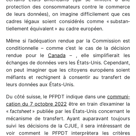
protec­tion des consom­ma­teurs contre le commerce
de leurs données), on imagine diffi­ci­le­ment que ces
cadres légaux soient consi­dé­rés comme « substan­
tiel­le­ment équi­valent » au cadre européen.
Même si l’adéquation rendue par la Commission est
condi­tion­nelle – comme c’est le cas de la déci­sion
rendue pour le
Canada
– , elle simpli­fie­rait les
échanges de données vers les États-Unis. Cependant,
on peut imagi­ner que les citoyens euro­péens soient
méfiants et rechignent à consen­tir au trans­fert de
leurs données aux États-Unis.
Du côté suisse, le PFPDT indique dans une
commu­ni­
ca­tion du 7 octobre 2022
être en train d’examiner la
«
fact­sheet
» publiée par les États-Unis concer­nant le
méca­nisme de trans­fert. Ayant aupa­ra­vant toujours
suivi les déci­sions de la CJUE, il sera inté­res­sant de
voir comment le PFPDT inter­prè­tera les critères