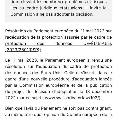
tion rele­vant les nombreux problèmes et risques
liés au cadre juri­dique état­su­niens. Il invite la
Commission à ne pas adop­ter la décision.
Résolution du Parlement euro­péen du 11 mai 2023 sur
l’adéquation de la protec­tion assu­rée par le cadre de
protec­tion des données UE–États-Unis
(2023/2501(RSP))
Le 11 mai 2023, le Parlement euro­péen a rendu une
réso­lu­tion sur l’adéquation du cadre de protec­tion
des données des États-Unis. Celle-ci s’inscrit dans le
cadre d’une nouvelle procé­dure d’adéquation lancée
par la Commission euro­péenne et de la publi­ca­tion
du projet de déci­sion d’adéquation le 13 décembre
2022 (sur ce sujet : www​.swiss​pri​vacy​.law/​1​92/).
Bien que l’avis du Parlement ne soit pas contrai­gnant,
au même titre que l’opinion du Comité euro­péen de la