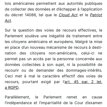
lois améri­caines permettent aux auto­ri­tés publiques
de collec­ter des données et d’échapper à l’application
du décret 14086, tel que le
Cloud Act
et le
Patriot
Act
.
Sur la ques­tion des voies de recours effec­tives, le
Parlement soulève une inéga­lité de trai­te­ment entre
les citoyens améri­cains et euro­péens. Malgré la mise
en place d’un nouveau méca­nisme de recours à desti­
na­tion des citoyens non-améri­cains, celui-ci ne
permet pas un accès par la personne concer­née aux
données collec­tées à son sujet, ni la possi­bi­lité de
recou­rir ou de deman­der des dommages-inté­rêts.
Ceci met à mal le carac­tère effec­tif des voies de
recours, pour­tant exigé par l’
art. 45 par. 2 let.
a RGPD
.
Parallèlement, le Parlement remet en cause
l’indépendance et l’impartialité de la Cour d’examen