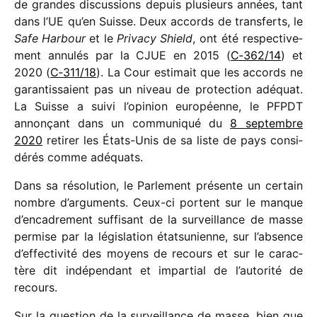
de grandes discus­sions depuis plusieurs années, tant
dans l’UE qu’en Suisse. Deux accords de trans­ferts, le
Safe Harbour
et le
Privacy Shield
, ont été respec­ti­ve­
ment annu­lés par la CJUE en 2015 (
C‑362/​14
) et
2020 (
C‑311/​18
). La Cour esti­mait que les accords ne
garan­tis­saient pas un niveau de protec­tion adéquat.
La Suisse a suivi l’opinion euro­péenne, le PFPDT
annon­çant dans un commu­ni­qué du
8 septembre
2020
reti­rer les États-Unis de sa liste de pays consi­
dé­rés comme adéquats.
Dans sa réso­lu­tion, le Parlement présente un certain
nombre d’arguments. Ceux-ci portent sur le manque
d’encadrement suffi­sant de la surveillance de masse
permise par la légis­la­tion état­su­nienne, sur l’absence
d’effectivité des moyens de recours et sur le carac­
tère dit indé­pen­dant et impar­tial de l’autorité de
recours.
Sur la ques­tion de la surveillance de masse, bien que