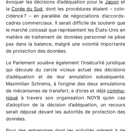
évoquer les déci­sions d’adéquation pour le
Japon
et
la
Corée du Sud
, dont les procé­dures étaient – coïn­
ci­dence ? – en paral­lèle de négo­cia­tions d’accords-
cadres commer­ciaux. Il serait diffi­cile de soute­nir que
le marché colos­sal que repré­sentent les États-Unis en
matière de trai­te­ment de données person­nel ne pèse
pas dans la balance, malgré une volonté impor­tante
de protec­tion des données.
Le Parlement soulève égale­ment l’insécurité juri­dique
qui découle du cercle vicieux actuel des déci­sions
d’adéquation et de leur annu­la­tion subsé­quente.
Maximilian Schrems, à l’origine des deux annu­la­tions
de méca­nismes de trans­fert, a d’ores et déjà
commu­
ni­qué
à travers son orga­ni­sa­tion NOYB qu’en cas
d’adoption de la déci­sion d’adéquation, un recours
serait déposé devant les auto­ri­tés de protec­tion des
données.
Pour des entre­prises dont les acti­vi­tés mènent à de