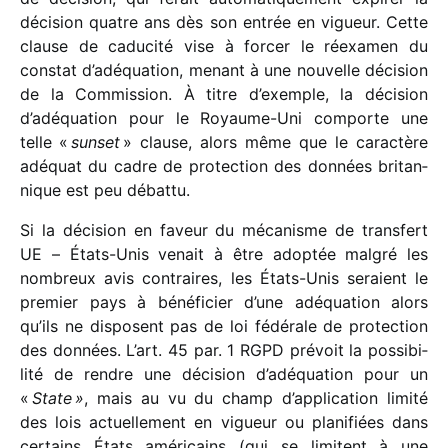
déci­sion quatre ans dès son entrée en vigueur. Cette
clause de cadu­cité vise à forcer le réexa­men du
constat d’adéquation, menant à une nouvelle déci­sion
de la Commission. À titre d’exemple, la déci­sion
d’adéquation pour le Royaume-Uni comporte une
telle «
sunset
» clause, alors même que le carac­tère
adéquat du cadre de protec­tion des données britan­
nique est peu débattu.
Si la déci­sion en faveur du méca­nisme de trans­fert
UE – États-Unis venait à être adop­tée malgré les
nombreux avis contraires, les États-Unis seraient le
premier pays à béné­fi­cier d’une adéqua­tion alors
qu’ils ne disposent pas de loi fédé­rale de protec­tion
des données. L’art. 45 par. 1 RGPD prévoit la possi­bi­
lité de rendre une déci­sion d’adéquation pour un
«
State »
, mais au vu du champ d’application limité
des lois actuel­le­ment en vigueur ou plani­fiées dans
certains États améri­cains (qui se limitent à une