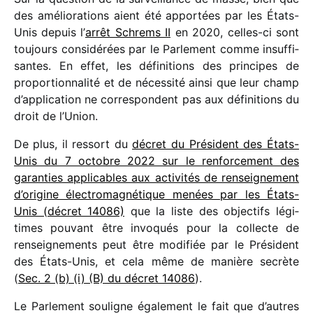
des amélio­ra­tions aient été appor­tées par les États-
Unis depuis l’
arrêt Schrems II
en 2020, celles-ci sont
toujours consi­dé­rées par le Parlement comme insuf­fi­
santes. En effet, les défi­ni­tions des prin­cipes de
propor­tion­na­lité et de néces­sité ainsi que leur champ
d’application ne corres­pondent pas aux défi­ni­tions du
droit de l’Union.
De plus, il ressort du
décret du Président des États-
Unis du 7 octobre 2022 sur le renfor­ce­ment des
garan­ties appli­cables aux acti­vi­tés de rensei­gne­ment
d’origine élec­tro­ma­gné­tique menées par les États-
Unis (décret 14086)
que la liste des objec­tifs légi­
times pouvant être invo­qués pour la collecte de
rensei­gne­ments peut être modi­fiée par le Président
des États-Unis, et cela même de manière secrète
(
Sec. 2 (b) (i) (B) du décret 14086
).
Le Parlement souligne égale­ment le fait que d’autres