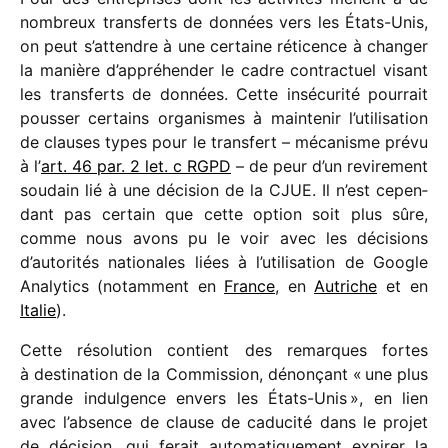
nombreux trans­ferts de données vers les États-Unis,
on peut s’attendre à une certaine réti­cence à chan­ger
la manière d’appréhender le cadre contrac­tuel visant
les trans­ferts de données. Cette insé­cu­rité pour­rait
pous­ser certains orga­nismes à main­te­nir l’utilisation
de clauses types pour le trans­fert – méca­nisme prévu
à l’
art. 46 par. 2 let. c RGPD
– de peur d’un revi­re­ment
soudain lié à une déci­sion de la CJUE. Il n’est cepen­
dant pas certain que cette option soit plus sûre,
comme nous avons pu le voir avec les déci­sions
d’autorités natio­nales liées à l’utilisation de Google
Analytics (notam­ment en
France
, en
Autriche
et en
Italie
).
Cette réso­lu­tion contient des remarques fortes
à desti­na­tion de la Commission, dénon­çant « une plus
grande indul­gence envers les États-Unis », en lien
avec l’absence de clause de cadu­cité dans le projet
de déci­sion, qui ferait auto­ma­ti­que­ment expi­rer la