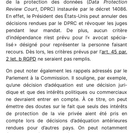
de la protec­tion des données (
Data Protection
Review Court
, DPRC) instau­rée par le décret 14086.
En effet, le Président des États-Unis peut annu­ler des
déci­sions rendues par le DPRC et révo­quer les juges
pendant leur mandat. De plus, aucun critère
d’indépendance n’est prévu pour l’« avocat spécia­
lisé » dési­gné pour repré­sen­ter la personne faisant
recours. Dès lors, les critères prévus par l’
art. 45 par.
2 let. b RGPD
ne seraient pas remplis.
On peut noter égale­ment les rappels adres­sés par le
Parlement à la Commission. Il souligne, par exemple,
qu’une déci­sion d’adéquation est une déci­sion juri­
dique et que des inté­rêts poli­tiques ou commer­ciaux
ne devraient entrer en compte. À ce titre, on peut
émettre des doutes sur le fait que seuls des inté­rêts
de protec­tion de la vie privée aient été pris en
compte lors de déci­sions d’adéquation anté­rieures
rendues pour d’autres pays. On peut notam­ment