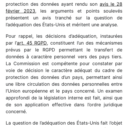
protec­tion des données ayant rendu son
avis le 28
février 2023
, les argu­ments et points soule­vés
présentent un avis tran­ché sur la ques­tion de
l’adéquation des États-Unis et méritent une analyse.
Pour rappel, les déci­sions d’adéquation, instau­rées
par l’
art. 45 RGPD
, consti­tuent l’un des méca­nismes
prévus par le RGPD permet­tant le trans­fert de
données à carac­tère person­nel vers des pays tiers.
La Commission est compé­tente pour consta­ter par
voie de déci­sion le carac­tère adéquat du cadre de
protec­tion des données d’un pays, permet­tant ainsi
une libre circu­la­tion des données person­nelles entre
l’Union euro­péenne et le pays concerné. Un examen
appro­fondi de la légis­la­tion interne est fait, ainsi que
de son appli­ca­tion effec­tive dans l’ordre juri­dique
concerné.
La ques­tion de l’adéquation des États-Unis fait l’objet