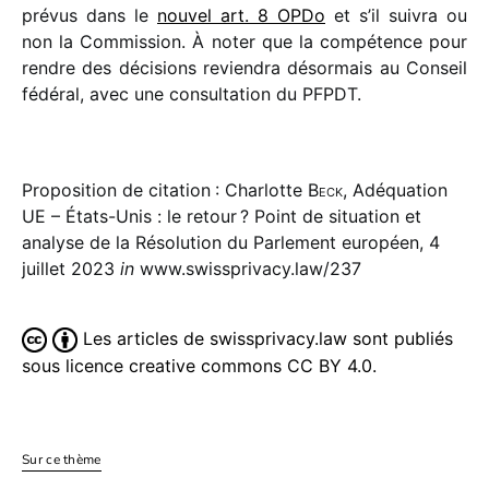
prévus dans le
nouvel art. 8 OPDo
et s’il suivra ou
non la Commission. À noter que la compé­tence pour
rendre des déci­sions revien­dra désor­mais au Conseil
fédé­ral, avec une consul­ta­tion du PFPDT.
Proposition de citation : Charlotte
Beck
, Adéquation
UE – États-Unis : le retour ? Point de situation et
analyse de la Résolution du Parlement européen, 4
juillet 2023
in
www.swissprivacy.law/237
Les articles de swissprivacy.law sont publiés
sous licence creative commons CC BY 4.0.
Sur ce thème