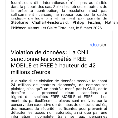
fournisseurs dits internationaux n’est pas admissible
dans la plupart des cas. Selon les autrices et auteurs de
la présente contribution, la résolution n’est pas
suffisamment nuancée, ne repose pas sur le cadre
juridique de lege lata et ne tient pas compte de
l’ensemble des risques en présence.
Stéphanie Chuffart-Finsterwald
,
Philipp Fischer
,
Nathan
Philémon Matantu
et
Claire Tistounet
, le
5 mars 2026
Violation de données : La CNIL
sanctionne les sociétés FREE
MOBILE et FREE à hauteur de 42
millions d’euros
À la suite d’une violation de données massive touchant
24 millions de contrats d’abonnés, de nombreuses
plaintes, ainsi qu’à un contrôle mené par la CNIL, cette
dernière a prononcé deux sanctions à
l’égard des sociétés FREE MOBILE et FREE. Les
montants particulièrement élevés sont motivés par la
conservation excessive de données de contrats résiliés,
des mesures de sécurité insuffisantes pour prévenir et
détecter les accès non autorisés, ainsi que par une
information incomplète transmise aux personnes