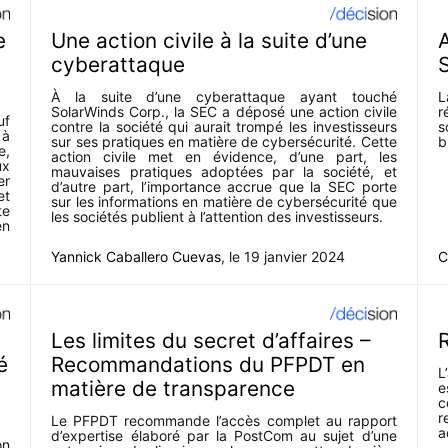
e
Une action civile à la suite d’une
A
cyberattaque
S
À la suite d’une cyberattaque ayant touché
L
SolarWinds Corp., la SEC a déposé une action civile
r
uf
contre la société qui aurait trompé les investisseurs
s
 à
sur ses pratiques en matière de cybersécurité. Cette
b
e,
action civile met en évidence, d’une part, les
ux
mauvaises pratiques adoptées par la société, et
er
d’autre part, l’importance accrue que la SEC porte
et
sur les informations en matière de cybersécurité que
te
les sociétés publient à l’attention des investisseurs.
en
Yannick Caballero Cuevas
, le
19 janvier 2024
C
Les limites du secret d’affaires –
R
é
Recommandations du PFPDT en
L
matière de transparence
e
c
r
Le PFPDT recommande l’accès complet au rapport
a
d’expertise élaboré par la PostCom au sujet d’une
on