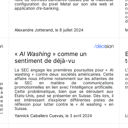
configuration du pixel Metal sur son site web et
p
application d’e-banking.
c
c
c
d
Alexandre Jotterand
, le
8 juillet 2024
M
«
AI Washing
» comme un
sentiment de déjà-vu
t
La SEC engage les premières poursuites pour « AI
L
washing » contre deux sociétés américaines. Cette
u
affaire nous informe notamment sur les attentes de
c
la SEC en matière de communications
c
un
promotionnelles en lien avec l’intelligence artificielle.
t
le
Cette problématique, bien que se déroulant aux
 à
États-Unis, peut se présenter en Suisse. Dès lors, il
sa
est intéressant d’explorer différentes pistes de
te
réflexion pour lutter contre le « AI washing » en
es
Suisse.
et
oi
Yannick Caballero Cuevas
, le
3 avril 2024
L