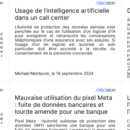
Usage de l’intelligence artificielle
dans un call center
À
a
L’Autorité de protection des données danoise s’est
U
penchée sur le cas de l’utilisation d’un logiciel d’IA
a
ur
pour enregistrer et retranscrire les conversations
c
es
téléphoniques d’une assurance avec ses assurés. Si
p
et
l’usage d’un tel logiciel est autorisé, un soin
n
ns
particulier doit être accordé à la récolte du
d
de
consentement de la personne concernée.
p
 »
a
c
C
J
n
Michael Montavon
, le
18 septembre 2024
l
t
t
Mauvaise utilisation du pixel Meta
L
: fuite de données bancaires et
l
lourde amende pour une banque
l
ko
se
Pixel Meta : l’autorité suédoise de protection des
L
 »
données (IMY) sanctionne une banque pour une
d
fuite de données bancaires causée par la mauvaise
c