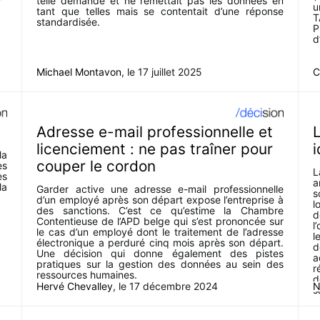
telle demande et ne remettait pas les données en
u
tant que telles mais se contentait d’une réponse
T
standardisée.
P
d
Michael Montavon
, le
17 juillet 2025
C
Adresse e-mail professionnelle et
licenciement : ne pas traîner pour
i
la
couper le cordon
es
L
es
a
la
Garder active une adresse e-mail professionnelle
s
d’un employé après son départ expose l’entreprise à
l
des sanctions. C’est ce qu’estime la Chambre
d
Contentieuse de l’APD belge qui s’est prononcée sur
l
le cas d’un employé dont le traitement de l’adresse
l
électronique a perduré cinq mois après son départ.
d
Une décision qui donne également des pistes
a
pratiques sur la gestion des données au sein des
r
ressources humaines.
d
Hervé Chevalley
, le
17 décembre 2024
N
s