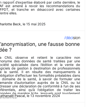
n rapport d’expertise élaboré par cette dernière, le
AF est amené à revoir les recommandations du
FPDT, et tranche en désaccord avec certaines
’entre elles.
harlotte Beck
, le
15 mai 2025
L’anonymisation, une fausse bonne
dée ?
a CNIL observe et retient le caractère non
nonyme des données de santé traitées par une
ociété spécialisée dans l’édition et la vente de
ogiciels de gestion à destination de professionnels
e la santé. Il en résulte des manquements à
’obligation d’effectuer les formalités préalables dans
e domaine de la santé, à savoir de formuler une
emande d’autorisation auprès de la CNIL ou lui
dresser une déclaration de conformité à l’un de ses
éférentiels, ainsi qu’à l’obligation de traiter les
onnées de manière licite, lesquels sont lourdement
athanaël Pascal
, le
13 novembre 2024
anctionnés.