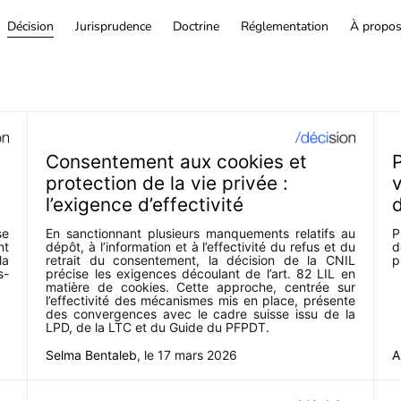
Décision
Jurisprudence
Doctrine
Réglementation
À propo
Consentement aux cookies et
P
protection de la vie privée :
v
l’exigence d’effectivité
d
se
En sanctionnant plusieurs manquements relatifs au
P
nt
dépôt, à l’information et à l’effectivité du refus et du
d
la
retrait du consentement, la décision de la CNIL
p
s-
précise les exigences découlant de l’art. 82 LIL en
matière de cookies. Cette approche, centrée sur
l’effectivité des mécanismes mis en place, présente
des convergences avec le cadre suisse issu de la
LPD, de la LTC et du Guide du PFPDT.
Selma Bentaleb
, le
17 mars 2026
A