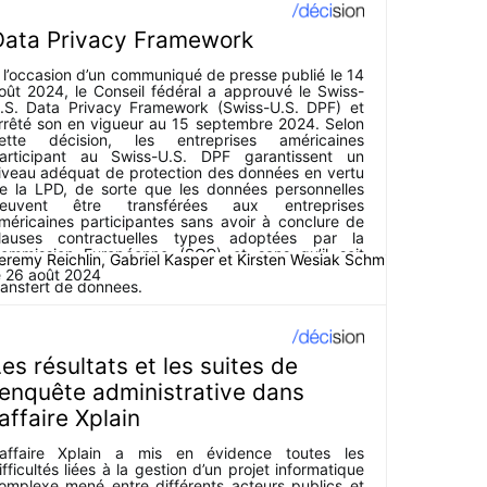
Data Privacy Framework
 l’occasion d’un communiqué de presse publié le 14
oût 2024, le Conseil fédéral a approuvé le Swiss-
.S. Data Privacy Framework (Swiss-U.S. DPF) et
rrêté son en vigueur au 15 septembre 2024. Selon
ette décision, les entreprises américaines
articipant au Swiss-U.S. DPF garantissent un
iveau adéquat de protection des données en vertu
e la LPD, de sorte que les données personnelles
euvent être transférées aux entreprises
méricaines participantes sans avoir à conclure de
lauses contractuelles types adoptées par la
ommission Européenne (SCC) et sans qu’il soit
eremy Reichlin
,
Gabriel Kasper
et
Kirsten Wesiak Schmidt
,
écessaire de procéder à une analyse d’impact du
e
26 août 2024
ransfert de données.
es résultats et les suites de
’enquête administrative dans
’affaire Xplain
’affaire Xplain a mis en évidence toutes les
ifficultés liées à la gestion d’un projet informatique
omplexe mené entre différents acteurs publics et