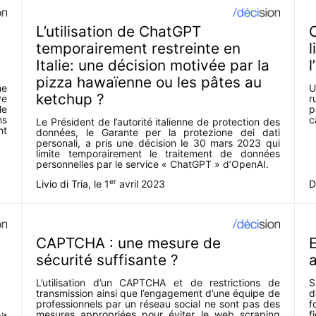
L’utilisation de ChatGPT
C
temporairement restreinte en
l
Italie: une décision motivée par la
l
pizza hawaïenne ou les pâtes au
me
U
ketchup ?
ve
r
le
p
ns
c
Le Président de l’autorité italienne de protection des
nt
données, le Garante per la protezione dei dati
personali, a pris une décision le 30 mars 2023 qui
limite temporairement le traitement de données
personnelles par le service « ChatGPT » d’OpenAI.
er
Livio di Tria
, le
1
avril 2023
D
CAPTCHA : une mesure de
E
sécurité suffisante ?
L’utilisation d’un CAPTCHA et de restrictions de
S
transmission ainsi que l’engagement d’une équipe de
d
professionnels par un réseau social ne sont pas des
f
mesures appropriées pour éviter le web scraping
f