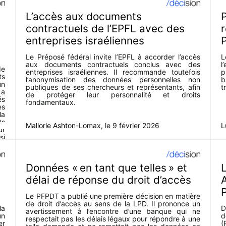
L’accès aux documents
P
contractuels de l’EPFL avec des
r
entreprises israéliennes
Le Préposé fédéral invite l’EPFL à accorder l’accès
L
aux documents contractuels conclus avec des
l
e
entreprises israéliennes. Il recommande toutefois
p
ts
l’anonymisation des données personnelles non
b
un
publiques de ses chercheurs et représentants, afin
t
 a
de protéger leur personnalité et droits
és
fondamentaux.
s
la
ts
Mallorie Ashton-Lomax
, le
9 février 2026
L
ur
si
ux
Données « en tant que telles » et
L
délai de réponse du droit d’accès
Le PFPDT a publié une première décision en matière
de droit d’accès au sens de la LPD. Il prononce un
la
D
avertissement à l’encontre d’une banque qui ne
un
d
respectait pas les délais légaux pour répondre à une
er
(