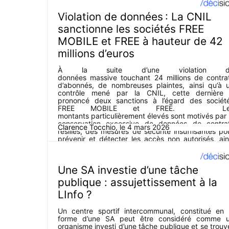
Violation de données : La CNIL
sanctionne les sociétés FREE
MOBILE et FREE à hauteur de 42
millions d’euros
À la suite d’une violation d
données massive touchant 24 millions de contra
d’abonnés, de nombreuses plaintes, ainsi qu’à 
contrôle mené par la CNIL, cette dernière
prononcé deux sanctions à l’égard des sociét
FREE MOBILE et FREE. Le
montants particulièrement élevés sont motivés par 
conservation excessive de données de contra
Clarence Tocchio
, le
4 mars 2026
résiliés, des mesures de sécurité insuffisantes po
prévenir et détecter les accès non autorisés, ain
que par une information incomplète transmise a
personnes concernées.
Une SA investie d’une tâche
publique : assujettissement à la
LInfo ?
Un centre sportif intercommunal, constitué en 
forme d’une SA peut être considéré comme 
organisme investi d’une tâche publique et se trouv