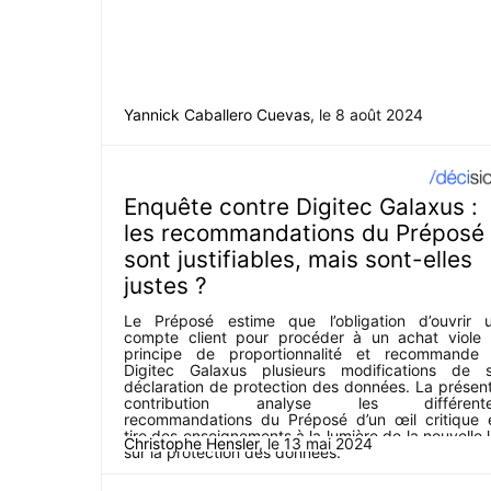
Yannick Caballero Cuevas
, le
8 août 2024
Enquête contre Digitec Galaxus :
les recommandations du Préposé
sont justifiables, mais sont-elles
justes ?
Le Préposé estime que l’obligation d’ouvrir 
compte client pour procéder à un achat viole 
principe de proportionnalité et recommande
Digitec Galaxus plusieurs modifications de 
déclaration de protection des données. La présen
contribution analyse les différent
recommandations du Préposé d’un œil critique 
tire des enseignements à la lumière de la nouvelle l
Christophe Hensler
, le
13 mai 2024
sur la protection des données.