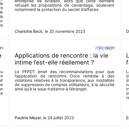
entreprise de livraison, alors que cette dernière
la
refusait les propositions de caviardage, soulevant
re
notamment la protection du secret d’affaires.
le
la
ur
es
Charlotte Beck
, le
20 novembre 2023
D
e
Applications de rencontre : la vie
L
intime l’est-elle réellement ?
f
du
Le PFPDT émet des recommandations pour que
L
nt
l’application de rencontre Once remédie à des
d
it
violations relatives à la transparence, aux modalités
d
ée
de suppression de comptes utilisateurs, à la sécurité
n
un
ainsi qu’à la sous-traitance à l’étranger.
I
de
d
r
Pauline Meyer
, le
24 juillet 2023
E