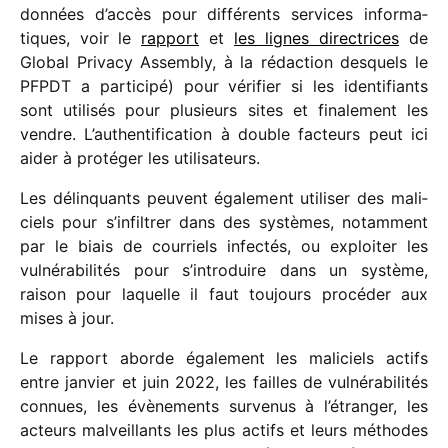
données d’accès pour diffé­rents services infor­ma­
tiques, voir le
rapport
et
les lignes direc­trices
de
Global Privacy Assembly, à la rédac­tion desquels le
PFPDT a parti­cipé) pour véri­fier si les iden­ti­fiants
sont utili­sés pour plusieurs sites et fina­le­ment les
vendre. L’authentification à double facteurs peut ici
aider à proté­ger les utilisateurs.
Les délin­quants peuvent égale­ment utili­ser des mali­
ciels pour s’infiltrer dans des systèmes, notam­ment
par le biais de cour­riels infec­tés, ou exploi­ter les
vulné­ra­bi­li­tés pour s’introduire dans un système,
raison pour laquelle il faut toujours procé­der aux
mises à jour.
Le rapport aborde égale­ment les mali­ciels actifs
entre janvier et juin 2022, les failles de vulné­ra­bi­li­tés
connues, les évène­ments surve­nus à l’étranger, les
acteurs malveillants les plus actifs et leurs méthodes