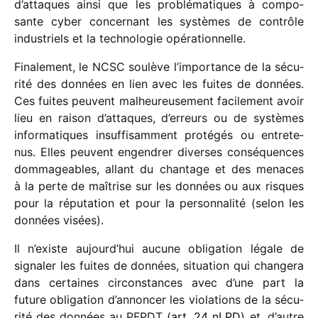
d’attaques ainsi que les problé­ma­tiques à compo­
sante cyber concer­nant les systèmes de contrôle
indus­triels et la tech­no­lo­gie opérationnelle.
Finalement, le NCSC soulève l’importance de la sécu­
rité des données en lien avec les fuites de données.
Ces fuites peuvent malheu­reu­se­ment faci­le­ment avoir
lieu en raison d’attaques, d’erreurs ou de systèmes
infor­ma­tiques insuf­fi­sam­ment proté­gés ou entre­te­
nus. Elles peuvent engen­drer diverses consé­quences
domma­geables, allant du chan­tage et des menaces
à la perte de maîtrise sur les données ou aux risques
pour la répu­ta­tion et pour la person­na­lité (selon les
données visées).
Il n’existe aujourd’hui aucune obli­ga­tion légale de
signa­ler les fuites de données, situa­tion qui chan­gera
dans certaines circons­tances avec d’une part la
future obli­ga­tion d’annoncer les viola­tions de la sécu­
rité des données au PFPDT (
art. 24 nLPD
) et, d’autre