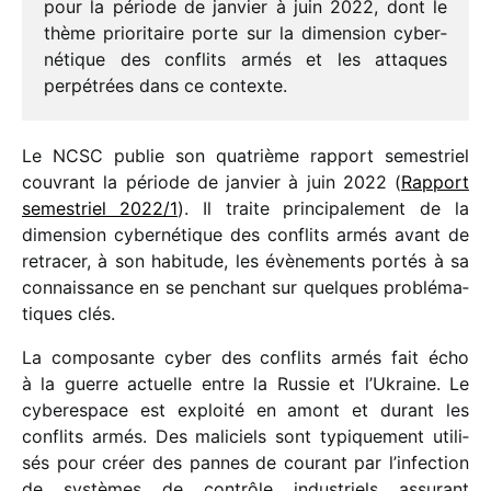
pour la période de janvier à juin 2022, dont le
thème prio­ri­taire porte sur la dimen­sion cyber­
né­tique des conflits armés et les attaques
perpé­trées dans ce contexte.
Le NCSC publie son quatrième rapport semes­triel
couvrant la période de janvier à juin 2022 (
Rapport
semes­triel 2022/​1
). Il traite prin­ci­pa­le­ment de la
dimen­sion cyber­né­tique des conflits armés avant de
retra­cer, à son habi­tude, les évène­ments portés à sa
connais­sance en se penchant sur quelques problé­ma­
tiques clés.
La compo­sante cyber des conflits armés fait écho
à la guerre actuelle entre la Russie et l’Ukraine. Le
cybe­res­pace est exploité en amont et durant les
conflits armés. Des mali­ciels sont typi­que­ment utili­
sés pour créer des pannes de courant par l’infection
de systèmes de contrôle indus­triels assu­rant