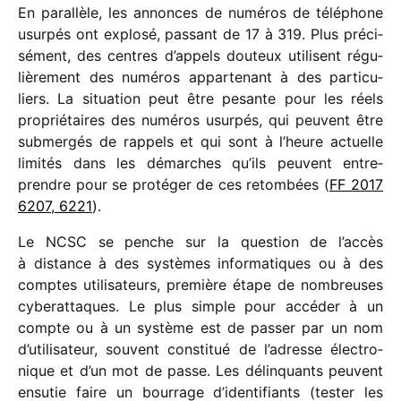
En paral­lèle, les annonces de numé­ros de télé­phone
usur­pés ont explosé, passant de 17 à 319. Plus préci­
sé­ment, des centres d’appels douteux utilisent régu­
liè­re­ment des numé­ros appar­te­nant à des parti­cu­
liers. La situa­tion peut être pesante pour les réels
proprié­taires des numé­ros usur­pés, qui peuvent être
submer­gés de rappels et qui sont à l’heure actuelle
limi­tés dans les démarches qu’ils peuvent entre­
prendre pour se proté­ger de ces retom­bées (
FF 2017
6207, 6221
).
Le NCSC se penche sur la ques­tion de l’accès
à distance à des systèmes infor­ma­tiques ou à des
comptes utili­sa­teurs, première étape de nombreuses
cybe­rat­taques. Le plus simple pour accé­der à un
compte ou à un système est de passer par un nom
d’utilisateur, souvent consti­tué de l’adresse élec­tro­
nique et d’un mot de passe. Les délin­quants peuvent
ensu­tie faire un bour­rage d’identifiants (tester les