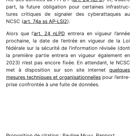
part, la future obli­ga­tion pour certaines infra­struc­
tures critiques de signa­ler des cybe­rat­taques au
NCSC (
art. 74a ss AP-LSI2
).
Alors que l’
art. 24 nLPD
entrera en vigueur l’année
prochaine, la date de l’en­trée en vigueur de la Loi
fédé­rale sur la sécu­rité de l’information révi­sée (dont
la première partie entrera en vigueur égale­ment en
2023) n’est pas encore fixée. En atten­dant, le NCSC
met à dispo­si­tion sur son site inter­net
quelques
mesures tech­niques et orga­ni­sa­tion­nelles
pour l’en­tre­
prise confron­tée à une fuite de données.
Proposition de citation : Pauline
Meyer
, Rapport