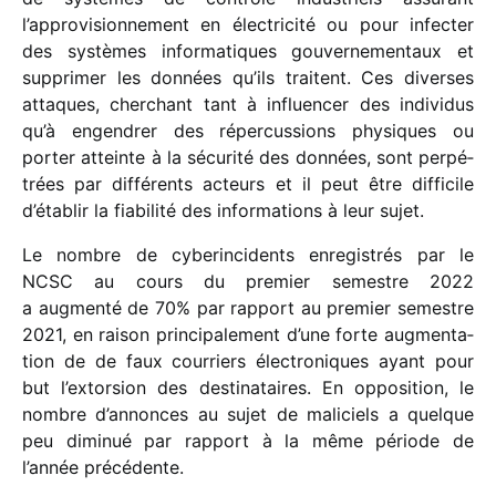
l’approvisionnement en élec­tri­cité ou pour infec­ter
des systèmes infor­ma­tiques gouver­ne­men­taux et
suppri­mer les données qu’ils traitent. Ces diverses
attaques, cher­chant tant à influen­cer des indi­vi­dus
qu’à engen­drer des réper­cus­sions physiques ou
porter atteinte à la sécu­rité des données, sont perpé­
trées par diffé­rents acteurs et il peut être diffi­cile
d’établir la fiabi­lité des infor­ma­tions à leur sujet.
Le nombre de cybe­rin­ci­dents enre­gis­trés par le
NCSC au cours du premier semestre 2022
a augmenté de 70% par rapport au premier semestre
2021, en raison prin­ci­pa­le­ment d’une forte augmen­ta­
tion de de faux cour­riers élec­tro­niques ayant pour
but l’extorsion des desti­na­taires. En oppo­si­tion, le
nombre d’annonces au sujet de mali­ciels a quelque
peu dimi­nué par rapport à la même période de
l’année précédente.