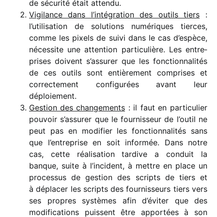
de sécu­rité était attendu.
Vigilance dans l’intégration des outils tiers
:
l’utilisation de solu­tions numé­riques tierces,
comme les pixels de suivi dans le cas d’espèce,
néces­site une atten­tion parti­cu­lière. Les entre­
prises doivent s’assurer que les fonc­tion­na­li­tés
de ces outils sont entiè­re­ment comprises et
correc­te­ment confi­gu­rées avant leur
déploiement.
Gestion des chan­ge­ments
: il faut en parti­cu­lier
pouvoir s’assurer que le four­nis­seur de l’outil ne
peut pas en modi­fier les fonc­tion­na­li­tés sans
que l’entreprise en soit infor­mée. Dans notre
cas, cette réali­sa­tion tardive a conduit la
banque, suite à l’incident, à mettre en place un
proces­sus de gestion des scripts de tiers et
à dépla­cer les scripts des four­nis­seurs tiers vers
ses propres systèmes afin d’éviter que des
modi­fi­ca­tions puissent être appor­tées à son