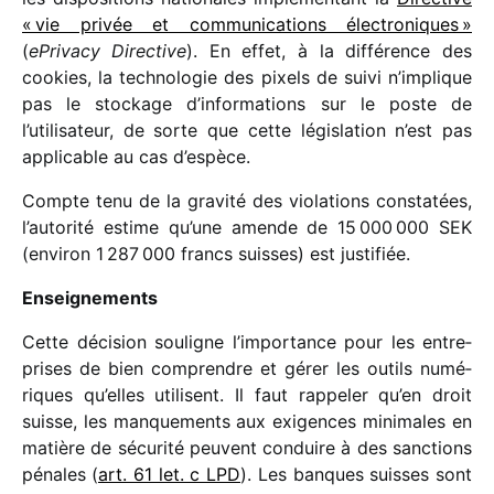
« vie privée et commu­ni­ca­tions élec­tro­niques »
(
ePrivacy Directive
). En effet, à la diffé­rence des
cookies, la tech­no­lo­gie des pixels de suivi n’implique
pas le stockage d’informations sur le poste de
l’utilisateur, de sorte que cette légis­la­tion n’est pas
appli­cable au cas d’espèce.
Compte tenu de la gravité des viola­tions consta­tées,
l’autorité estime qu’une amende de 15 000 000 SEK
(envi­ron 1 287 000 francs suisses) est justifiée.
Enseignements
Cette déci­sion souligne l’importance pour les entre­
prises de bien comprendre et gérer les outils numé­
riques qu’elles utilisent. Il faut rappe­ler qu’en droit
suisse, les manque­ments aux exigences mini­males en
matière de sécu­rité peuvent conduire à des sanc­tions
pénales (
art. 61 let. c LPD
). Les banques suisses sont