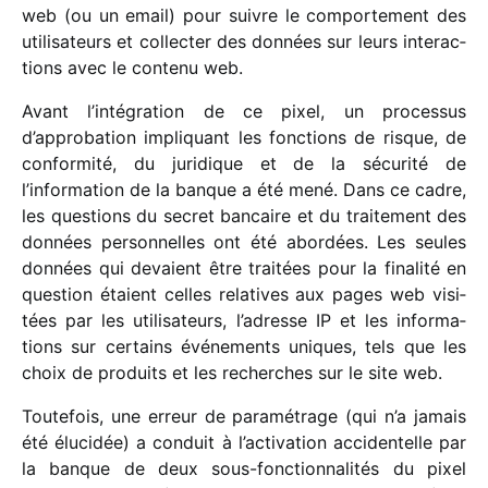
web (ou un email) pour suivre le compor­te­ment des
utili­sa­teurs et collec­ter des données sur leurs inter­ac­
tions avec le contenu web.
Avant l’intégration de ce pixel, un proces­sus
d’approbation impli­quant les fonc­tions de risque, de
confor­mité, du juri­dique et de la sécu­rité de
l’information de la banque a été mené. Dans ce cadre,
les ques­tions du secret bancaire et du trai­te­ment des
données person­nelles ont été abor­dées. Les seules
données qui devaient être trai­tées pour la fina­lité en
ques­tion étaient celles rela­tives aux pages web visi­
tées par les utili­sa­teurs, l’adresse IP et les infor­ma­
tions sur certains événe­ments uniques, tels que les
choix de produits et les recherches sur le site web.
Toutefois, une erreur de para­mé­trage (qui n’a jamais
été éluci­dée) a conduit à l’activation acci­den­telle par
la banque de deux sous-fonc­tion­na­li­tés du pixel