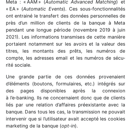
Meta : « AAM » (
Automatic Advanced Matching
) et
« EA » (
Automatic Events
). Ces sous-fonc­tion­na­li­tés
ont entrainé le trans­fert des données person­nelles de
près d’un million de clients de la banque à Meta
pendant une longue période (novembre 2019 à juin
2021). Les infor­ma­tions trans­mises de cette manière
portaient notam­ment sur les avoirs et la valeur des
titres, les montants des prêts, les numé­ros de
compte, les adresses email et les numé­ros de sécu­
rité sociale.
Une grande partie de ces données prove­naient
d’éléments (boutons, formu­laires, etc.) inté­grés sur
des pages dispo­nibles après la connexion
à l’e‑banking. Ils ne concer­naient donc que de clients
liés par une rela­tion d’affaires préexis­tante avec la
banque. Dans tous les cas, la trans­mis­sion ne pouvait
inter­ve­nir que si l’utilisateur avait accepté les cookies
marke­ting de la banque (
opt-in
).