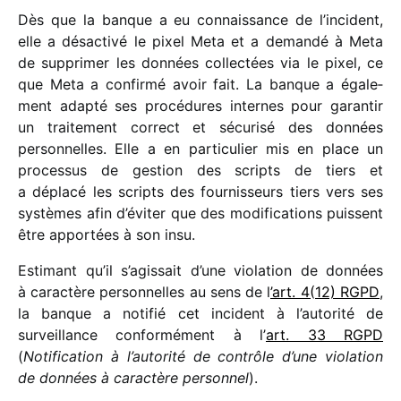
Dès que la banque a eu connais­sance de l’incident,
elle a désac­tivé le pixel Meta et a demandé à Meta
de suppri­mer les données collec­tées via le pixel, ce
que Meta a confirmé avoir fait. La banque a égale­
ment adapté ses procé­dures internes pour garan­tir
un trai­te­ment correct et sécu­risé des données
person­nelles. Elle a en parti­cu­lier mis en place un
proces­sus de gestion des scripts de tiers et
a déplacé les scripts des four­nis­seurs tiers vers ses
systèmes afin d’éviter que des modi­fi­ca­tions puissent
être appor­tées à son insu.
Estimant qu’il s’agissait d’une viola­tion de données
à carac­tère person­nelles au sens de l
’art. 4(12) RGPD
,
la banque a noti­fié cet inci­dent à l’autorité de
surveillance confor­mé­ment à l’
art. 33 RGPD
(
Notification à l’autorité de contrôle d’une viola­tion
de données à carac­tère person­nel
).