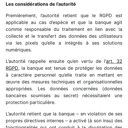
Les consi­dé­ra­tions de l’autorité
Premièrement, l’autorité retient que le RGPD est
appli­cable au cas d’espèce et que la banque agit
comme respon­sable du trai­te­ment en lien avec la
collecte et le trans­fert des données des utili­sa­teurs
via les pixels qu’elle a inté­grés à ses solu­tions
numériques.
L’autorité rappelle ensuite qu’en vertu de l’
art. 32
RGPD
, la banque est tenue de proté­ger les données
à carac­tère person­nel qu’elle traite en mettant en
œuvre des mesures tech­niques et orga­ni­sa­tion­nelles
appro­priées. Les données concer­nées (données
bancaires soumises au secret) néces­si­taient une
protec­tion particulière.
L’autorité retient que la banque – en viola­tion de ses
propres direc­tives internes – a activé (à son insu) des
fonc­tion­na­li­tés qui ont conduit à la divul­ga­tion des