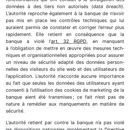
données à des tiers non auto­ri­sés (
data breach
).
L’autorité reproche égale­ment à la banque de n’avoir
pas mis en place les contrôles tech­niques qui lui
auraient permis de consta­ter et corri­ger l’erreur plus
rapi­de­ment. Elle retient en consé­quence que la
banque a violé l’
art. 32 RGPD
, en manquant
à l’obligation de mettre en œuvre des mesures tech­
niques et orga­ni­sa­tion­nelles appro­priées pour assu­rer
un niveau de sécu­rité adapté des données person­
nelles des visi­teurs du site web et des utili­sa­teurs de
l’application. L’autorité n’accorde aucune impor­tance
au fait que seules les données des utili­sa­teurs ayant
consenti à l’utilisation des cookies de marke­ting de la
banque aient été trans­mises ; ce fait n’est pas de
nature à remé­dier aux manque­ments en matière de
sécurité.
L’autorité retient par contre la banque n’a pas violé
les dispo­si­tions natio­nales implé­men­tant la
Directive