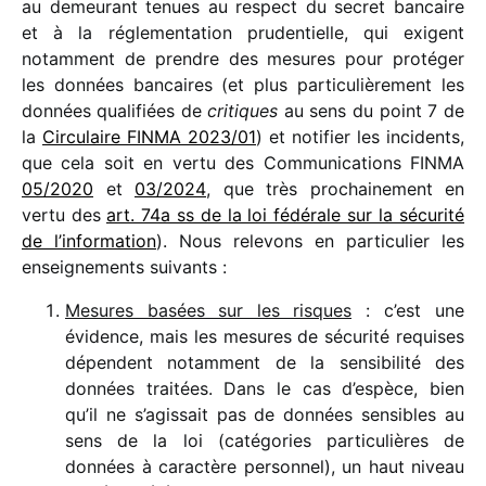
au demeu­rant tenues au respect du secret bancaire
et à la régle­men­ta­tion pruden­tielle, qui exigent
notam­ment de prendre des mesures pour proté­ger
les données bancaires (et plus parti­cu­liè­re­ment les
données quali­fiées de
critiques
au sens du point 7 de
la
Circulaire FINMA 2023/​01
) et noti­fier les inci­dents,
que cela soit en vertu des Communications FINMA
05/​2020
et
03/​2024
, que très prochai­ne­ment en
vertu des
art. 74a ss de la loi fédé­rale sur la sécu­rité
de l’information
). Nous rele­vons en parti­cu­lier les
ensei­gne­ments suivants :
Mesures basées sur les risques
: c’est une
évidence, mais les mesures de sécu­rité requises
dépendent notam­ment de la sensi­bi­lité des
données trai­tées. Dans le cas d’espèce, bien
qu’il ne s’agissait pas de données sensibles au
sens de la loi (caté­go­ries parti­cu­lières de
données à carac­tère person­nel), un haut niveau