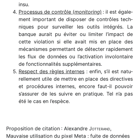
insu.
Processus de contrôle (
moni­to­ring
)
: il est égale­
ment impor­tant de dispo­ser de contrôles tech­
niques pour surveiller les outils inté­grés. La
banque aurait pu éviter ou limi­ter l’impact de
cette viola­tion si elle avait mis en place des
méca­nismes permet­tant de détec­ter rapi­de­ment
les flux de données ou l’activation invo­lon­taire
de fonc­tion­na­li­tés supplémentaires.
Respect des règles internes
: enfin, s’il est natu­
rel­le­ment utile de mettre en place des direc­tives
et procé­dures internes, encore faut-il pouvoir
s’assurer de les suivre en pratique. Tel n’a pas
été le cas en l’espèce.
Proposition de citation : Alexandre
Jotterand
,
Mauvaise utilisation du pixel Meta : fuite de données