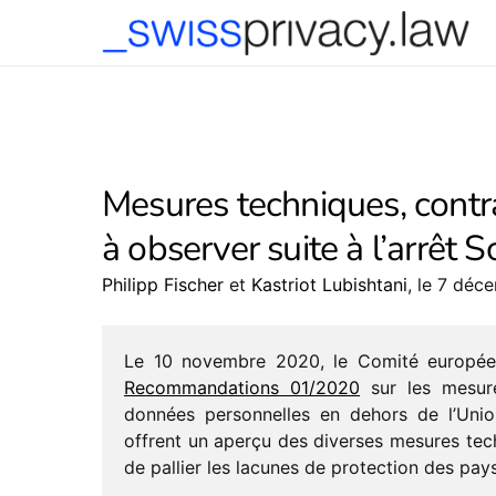
-->
Mesures techniques, contra
à observer suite à l’arrêt S
Philipp Fischer
et
Kastriot Lubishtani
, le 7 dé
Le 10 novembre 2020, le Comité euro­pée
Recommandations 01/​2020
sur les mesures
données person­nelles en dehors de l’Union
offrent un aperçu des diverses mesures tech­ni
de pallier les lacunes de protec­tion des pay