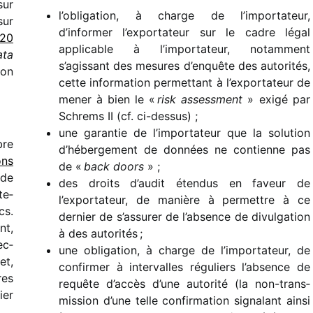
sur
l’obligation, à charge de l’importateur,
sur
d’informer l’exportateur sur le cadre légal
020
appli­cable à l’importateur, notam­ment
ata
s’agissant des mesures d’enquête des auto­ri­tés,
ion
cette infor­ma­tion permet­tant à l’exportateur de
mener à bien le «
risk assess­ment
» exigé par
Schrems II (cf. ci-dessus) ;
une garan­tie de l’importateur que la solu­tion
bre
d’hébergement de données ne contienne pas
ons
de «
back doors
» ;
 de
des droits d’audit éten­dus en faveur de
te­
l’exportateur, de manière à permettre à ce
cs.
dernier de s’assurer de l’absence de divul­ga­tion
nt,
à des autorités ;
ec­
une obli­ga­tion, à charge de l’importateur, de
et,
confir­mer à inter­valles régu­liers l’absence de
res
requête d’accès d’une auto­rité (la non-trans­
ier
mis­sion d’une telle confir­ma­tion signa­lant ainsi