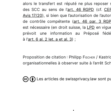
alors le trans­fert est réputé ne plus repo­ser 
des SCC au sens de l’
art. 46 RGPD
(cf.
CE
Avis 17/​20
), si bien que l’autorisation de l’autor
de contrôle compé­tente (
art. 46 par. 3 RG
est néces­saire (en droit suisse, la
LPD
en vigu
prévoit une infor­ma­tion au Préposé fédé­
à l’
art. 6 al. 2 let. a et al. 3
) ;
Proposition de citation : Philipp
Fischer
/ Kastri
organisationnelles à observer suite à l’arrêt 
Les articles de swissprivacy.law sont 