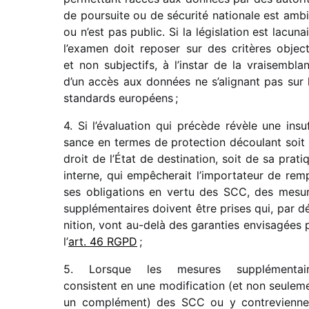
de pour­suite ou de sécu­rité natio­nale est amb
ou n’est pas public. Si la légis­la­tion est lacu­nai
l’examen doit repo­ser sur des critères objec­t
et non subjec­tifs, à l’instar de la vrai­sem­bla
d’un accès aux données ne s’alignant pas sur 
stan­dards européens ;
4. Si l’évaluation qui précède révèle une insuf­
sance en termes de protec­tion décou­lant soit
droit de l’État de desti­na­tion, soit de sa prati
interne, qui empê­che­rait l’im­por­ta­teur de remp
ses obli­ga­tions en vertu des SCC, des mesu
supplé­men­taires doivent être prises qui, par dé
ni­tion, vont au-delà des garan­ties envi­sa­gées 
l’
art. 46 RGPD
;
5. Lorsque les mesures supplé­men­tai
consistent en une modi­fi­ca­tion (et non seule­m
un complé­ment) des SCC ou y contre­vienne