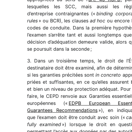
lesquelles les SCC, mais aussi les règ
d’entreprise contrai­gnantes («
binding corpo­r
rules
» ou BCR), les clauses
ad hoc
ou encore 
codes de conduite. Dans la première hypo­thè
l’examen s’arrête tant et aussi long­temps que
déci­sion d’adéquation demeure valide, alors qu
se pour­suit dans la seconde ;
3. Dans un troi­sième temps, le droit de l’É
desti­na­taire doit être examiné, afin de déter­mi­
si les garan­ties préci­tées sont
in concreto
appr
priées et suffi­santes, en ce qu’elles assurent 
et bien un niveau de protec­tion adéquat. Pour
faire, le CEPD renvoie aux Garanties essen­tiel
euro­péennes («
EDPB European Essenti
Guarantees Recommendations
»), en indi­qu
que l’examen doit être conduit avec soin («
ca
fully exami­ned
») lorsque le droit en ques­t
permet­tant l’accès aux données par des auto­ri­