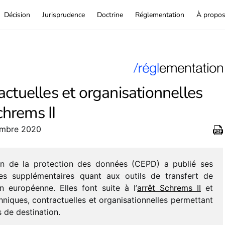
Décision
Jurisprudence
Doctrine
Réglementation
À propo
ctuelles et organisationnelles
chrems II
cembre 2020
n de la protec­tion des données (CEPD) a publié ses
 supplé­men­taires quant aux outils de trans­fert de
 euro­péenne. Elles font suite à l’
arrêt Schrems II
et
ques, contrac­tuelles et orga­ni­sa­tion­nelles permet­tant
s de destination.