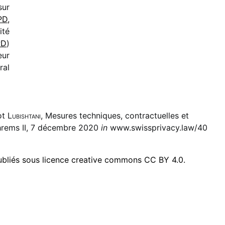
sur
PD,
ité
PD
)
eur
ral
ot
Lubishtani
, Mesures techniques, contractuelles et
Schrems II, 7 décembre 2020
in
www.swissprivacy.law/40
publiés sous licence creative commons CC BY 4.0.