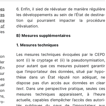
ées
6. Enfin, il sied de rééva­luer de manière régu­lière
res
les déve­lop­pe­ments au sein de l’État de desti­na­
ure
tion qui pour­raient impac­ter la procé­dure
 of
d’évaluation.
les
B) Mesures supplémentaires
1. Mesures techniques
Les mesures tech­niques évoquées par le CEPD
ion
sont (i) le cryp­tage et (ii) la pseu­do­ny­mi­sa­tion,
ler
pour autant que ces mesures puissent garan­tir
 En
que l’importateur des données, situé par hypo­
sur
thèse dans un État réputé non adéquat, ne
ses
dispose pas d’un accès aux données en
clear
ual
text
. Dans une pers­pec­tive pratique, seules ces
ion
mesures tech­niques appa­raissent, à l’heure
ns,
actuelle, capables d’empêcher l’accès des auto­ri­
ro­
tés publiques du pays de l’importateur aux