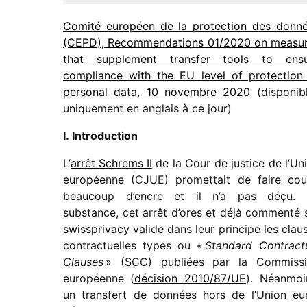
Comité euro­péen de la protec­tion des donn
(CEPD), Recommendations 01/​2020 on measu
that supple­ment trans­fer tools to ens
compliance with the EU level of protec­tion
perso­nal data, 10 novembre 2020
(dispo­nib
unique­ment en anglais à ce jour)
I. Introduction
L’
arrêt Schrems II
de la Cour de justice de l’Un
euro­péenne (CJUE) promet­tait de faire cou
beau­coup d’encre et il n’a pas déçu.
substance, cet arrêt d’ores et déjà commenté 
swiss­pri­vacy
valide dans leur prin­cipe les clau
contrac­tuelles types ou «
Standard Contract
Clauses
» (SCC) publiées par la Commiss
euro­péenne (
déci­sion 2010/​87/​UE
). Néanmoi
un trans­fert de données hors de l’Union eu