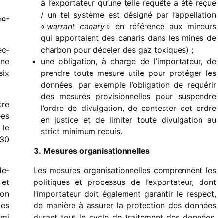
à l’exportateur qu’une telle requête a été reçue
/​ un tel système est dési­gné par l’appellation
ec­
«
warrant canary
» en réfé­rence aux mineurs
qui appor­taient des cana­ris dans les mines de
ec­
char­bon pour déce­ler des gaz toxiques) ;
une
une obli­ga­tion, à charge de l’importateur, de
six
prendre toute mesure utile pour proté­ger les
données, par exemple l’obligation de requé­rir
des mesures provi­sion­nelles pour suspendre
tre
l’ordre de divul­ga­tion, de contes­ter cet ordre
ées
en justice et de limi­ter toute divul­ga­tion au
 le
strict mini­mum requis.
 30
3. Mesures organisationnelles
de­
Les mesures orga­ni­sa­tion­nelles comprennent les
 et
poli­tiques et proces­sus de l’exportateur, dont
ion
l’importateur doit égale­ment garan­tir le respect,
ies
de manière à assu­rer la protec­tion des données
rmi
durant tout le cycle de trai­te­ment des données.