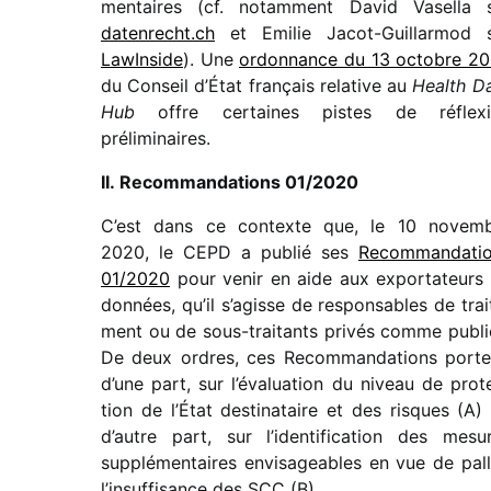
men­taires (cf. notam­ment David Vasella 
daten​recht​.ch
et Emilie Jacot-Guillarmod 
LawInside
). Une
ordon­nance du 13 octobre 2
du Conseil d’État fran­çais rela­tive au
Health D
Hub
offre certaines pistes de réflex
préliminaires.
II. Recommandations 01/​2020
C’est dans ce contexte que, le 10 novem
2020, le CEPD a publié ses
Recommandati
01/​2020
pour venir en aide aux expor­ta­teurs
données, qu’il s’agisse de respon­sables de trai­
ment ou de sous-trai­tants privés comme publi
De deux ordres, ces Recommandations porte
d’une part, sur l’évaluation du niveau de prot
tion de l’État desti­na­taire et des risques (A) 
d’autre part, sur l’identification des mesu
supplé­men­taires envi­sa­geables en vue de pall
l’insuffisance des SCC (B).