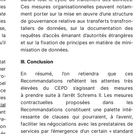
les
Ces mesures orga­ni­sa­tion­nelles peuvent notam­
ate
ment porter sur la mise en œuvre d’une struc­ture
les
de gouver­nance rela­tive aux trans­ferts trans­fron­
se,
ta­liers de données, sur la docu­men­ta­tion des
 la
requêtes d’accès émanant d’autorités étran­gères
’il
et sur la fixa­tion de prin­cipes en matière de mini­
mi­sa­tion de données.
tat
III. Conclusion
ner
En résumé, l’on retien­dra que ces
o­
Recommandations reflètent les attentes très
bel
élevées du CEPD s’agissant des mesures
 ce
à prendre suite à l’arrêt Schrems II. Les mesures
les
contrac­tuelles propo­sées dans les
al
Recommandations consti­tuent une palette inté­
ant
res­sante de clauses qui pour­raient, à l’avenir,
re­
faci­li­ter les négo­cia­tions avec les pres­ta­taires de
ion
services par l’émergence d’un certain « stan­dard
tés