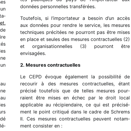
ses
données person­nelles transférées.
 un
ta­
Toutefois, si l’importateur a besoin d’un accès
et.
aux données pour rendre le service, les mesures
 de
tech­niques préci­tées ne pour­ront pas être mises
ire
en place et seules des mesures contrac­tuelles (2)
tés
et orga­ni­sa­tion­nelles (3) pour­ront être
es
envisagées.
 ne
 un
2. Mesures contractuelles
Le CEPD évoque égale­ment la possi­bi­lité de
 au
recou­rir à des mesures contrac­tuelles, étant
une
précisé toute­fois que de telles mesures pour­
 au
raient être mises en échec par le droit local
ies
appli­cable au réci­pien­daire, ce qui est préci­sé­
urs
ment le point criti­qué dans le cadre de Schrems
ndé
II. Ces mesures contrac­tuelles peuvent notam­
lé­
ment consis­ter en :