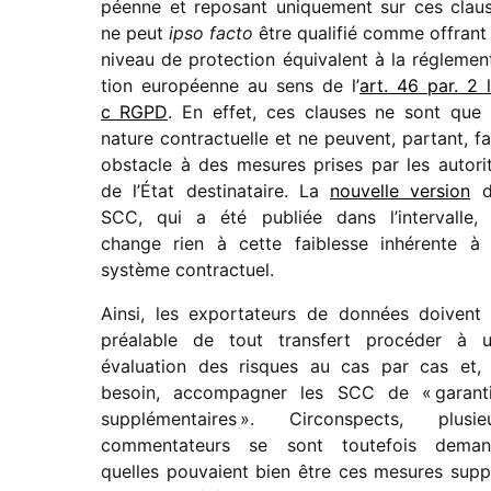
péenne et repo­sant unique­ment sur ces clau
ne peut
ipso facto
être quali­fié comme offrant
niveau de protec­tion équi­valent à la régle­men­
tion euro­péenne au sens de l’
art. 46 par. 2 l
c RGPD
. En effet, ces clauses ne sont que
nature contrac­tuelle et ne peuvent, partant, fa
obstacle à des mesures prises par les auto­ri­
de l’État desti­na­taire. La
nouvelle version
d
SCC, qui a été publiée dans l’intervalle,
change rien à cette faiblesse inhé­rente à
système contractuel.
Ainsi, les expor­ta­teurs de données doivent
préa­lable de tout trans­fert procé­der à 
évalua­tion des risques au cas par cas et,
besoin, accom­pa­gner les SCC de « garan­t
supplé­men­taires ». Circonspects, plusie
commen­ta­teurs se sont toute­fois dema
quelles pouvaient bien être ces mesures supp