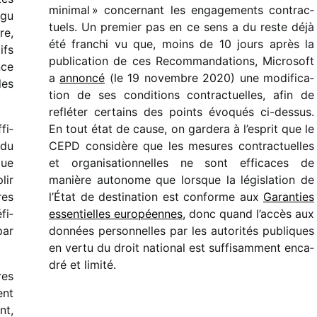
mini­mal » concer­nant les enga­ge­ments contrac­
igu
tuels. Un premier pas en ce sens a du reste déjà
re,
été fran­chi vu que, moins de 10 jours après la
ifs
publi­ca­tion de ces Recommandations, Microsoft
nce
a
annoncé
(le 19 novembre 2020) une modi­fi­ca­
les
tion de ses condi­tions contrac­tuelles, afin de
reflé­ter certains des points évoqués ci-dessus.
fi­
En tout état de cause, on gardera à l’esprit que le
 du
CEPD consi­dère que les mesures contrac­tuelles
que
et orga­ni­sa­tion­nelles ne sont effi­caces de
lir
manière auto­nome que lorsque la légis­la­tion de
res
l’État de desti­na­tion est conforme aux
Garanties
fi­
essen­tielles euro­péennes
, donc quand l’accès aux
par
données person­nelles par les auto­ri­tés publiques
en vertu du droit natio­nal est suffi­sam­ment enca­
dré et limité.
res
ent
nt,