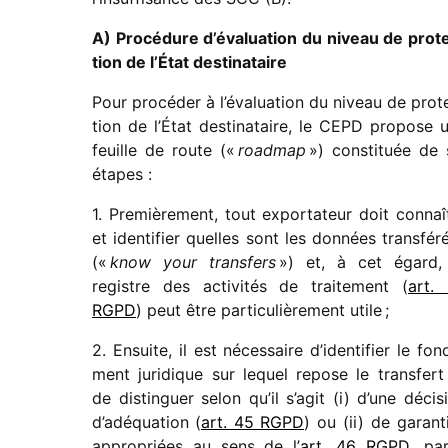
A) Procédure d’évaluation du niveau de prot
tion de l’État destinataire
Pour procé­der à l’évaluation du niveau de prot
tion de l’État desti­na­taire, le CEPD propose 
feuille de route («
road­map
») consti­tuée de 
étapes :
1. Premièrement, tout expor­ta­teur doit connaî
et iden­ti­fier quelles sont les données trans­fé­r
(«
know your trans­fers
») et, à cet égard,
registre des acti­vi­tés de trai­te­ment (
art.
RGPD
) peut être parti­cu­liè­re­ment utile ;
2. Ensuite, il est néces­saire d’identifier le fon
ment juri­dique sur lequel repose le trans­fert
de distin­guer selon qu’il s’agit (i) d’une déci­s
d’adéquation (
art. 45 RGPD
) ou (ii) de garan­t
appro­priées au sens de l’
art. 46 RGPD
, pa