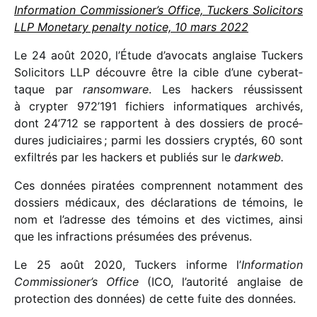
Information Commissioner’s Office, Tuckers Solicitors
LLP Monetary penalty notice, 10 mars 2022
Le 24 août 2020, l’Étude d’avocats anglaise Tuckers
Solicitors LLP découvre être la cible d’une cybe­rat­
taque par
ransom­ware
. Les hackers réus­sissent
à cryp­ter 972’191 fichiers infor­ma­tiques archi­vés,
dont 24’712 se rapportent à des dossiers de procé­
dures judi­ciaires ; parmi les dossiers cryp­tés, 60 sont
exfil­trés par les hackers et publiés sur le
dark­web.
Ces données pira­tées comprennent notam­ment des
dossiers médi­caux, des décla­ra­tions de témoins, le
nom et l’adresse des témoins et des victimes, ainsi
que les infrac­tions présu­mées des prévenus.
Le 25 août 2020, Tuckers informe l’
Information
Commissioner’s Office
(ICO, l’autorité anglaise de
protec­tion des données) de cette fuite des données.