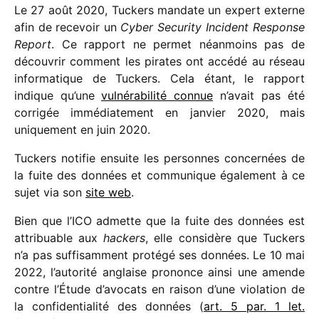
Le 27 août 2020, Tuckers mandate un expert externe
afin de rece­voir un
Cyber Security Incident Response
Report
. Ce rapport ne permet néan­moins pas de
décou­vrir comment les pirates ont accédé au réseau
infor­ma­tique de Tuckers. Cela étant, le rapport
indique qu’une
vulné­ra­bi­lité connue
n’avait pas été
corri­gée immé­dia­te­ment en janvier 2020, mais
unique­ment en juin 2020.
Tuckers noti­fie ensuite les personnes concer­nées de
la fuite des données et commu­nique égale­ment à ce
sujet via son
site web
.
Bien que l’ICO admette que la fuite des données est
attri­buable aux
hackers
, elle consi­dère que Tuckers
n’a pas suffi­sam­ment protégé ses données. Le 10 mai
2022, l’autorité anglaise prononce ainsi une amende
contre l’Étude d’avocats en raison d’une viola­tion de
la confi­den­tia­lité des données (
art. 5 par. 1 let.