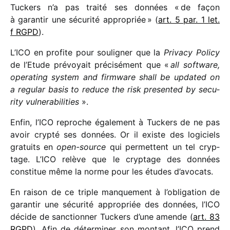
Tuckers n’a pas traité ses données « de façon
à garan­tir une sécu­rité appro­priée » (
art. 5 par. 1 let.
f RGPD
).
L’ICO en profite pour souli­gner que la
Privacy Policy
de l’Etude prévoyait préci­sé­ment que «
all soft­ware,
opera­ting system and firm­ware shall be upda­ted on
a regu­lar basis to reduce the risk presen­ted by secu­
rity vulne­ra­bi­li­ties
».
Enfin, l’ICO reproche égale­ment à Tuckers de ne pas
avoir crypté ses données. Or il existe des logi­ciels
gratuits en
open-source
qui permettent un tel cryp­
tage. L’ICO relève que le cryp­tage des données
consti­tue même la norme pour les études d’avocats.
En raison de ce triple manque­ment à l’obligation de
garan­tir une sécu­rité appro­priée des données, l’ICO
décide de sanc­tion­ner Tuckers d’une amende (
art. 83
RGPD
). Afin de déter­mi­ner son montant, l’ICO prend