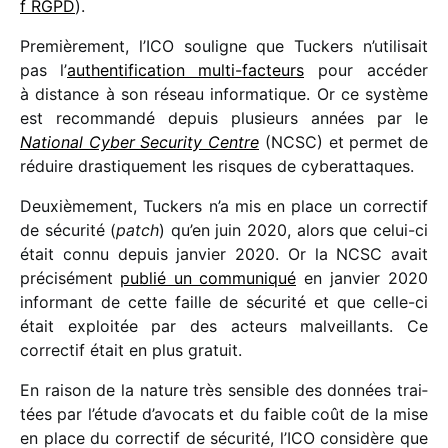
f RGPD
).
Premièrement, l’ICO souligne que Tuckers n’utilisait
pas l’
authen­ti­fi­ca­tion multi-facteurs
pour accé­der
à distance à son réseau infor­ma­tique. Or ce système
est recom­mandé depuis plusieurs années par le
National Cyber Security Centre
(NCSC) et permet de
réduire dras­ti­que­ment les risques de cyberattaques.
Deuxièmement, Tuckers n’a mis en place un correc­tif
de sécu­rité (
patch
) qu’en juin 2020, alors que celui-ci
était connu depuis janvier 2020. Or la NCSC avait
préci­sé­ment
publié un commu­ni­qué
en janvier 2020
infor­mant de cette faille de sécu­rité et que celle-ci
était exploi­tée par des acteurs malveillants. Ce
correc­tif était en plus gratuit.
En raison de la nature très sensible des données trai­
tées par l’étude d’avocats et du faible coût de la mise
en place du correc­tif de sécu­rité, l’ICO consi­dère que