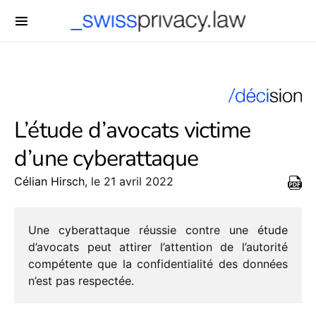
-->
L’étude d’avocats victime
d’une cyberattaque
Célian Hirsch
, le 21 avril 2022
Une cybe­rat­taque réus­sie contre une étude
d’avo­cats peut atti­rer l’at­ten­tion de l’au­to­rité
compé­tente que la confi­den­tia­lité des données
n’est pas respectée.