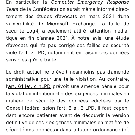
En parti­cu­lier, la
Computer Emergency Response
Team
de la Confédération aurait même informé direc­
te­ment des études d’avocats en mars 2021 d’une
vulné­ra­bi­lité de Microsoft Exchange
. La faille de
sécu­rité
Log4j
a égale­ment attiré l’attention média­
tique en fin d’année 2021. À notre avis, une étude
d’avocats qui n’a pas corrigé ces failles de sécu­rité
viole l’
art. 7 LPD
, notam­ment en raison des données
sensibles qu’elle traite.
Le droit actuel ne prévoit néan­moins pas d’amende
admi­nis­tra­tive pour une telle viola­tion. Au contraire,
l’
art. 61 let. c nLPD
prévoit une amende pénale pour
la viola­tion inten­tion­nelle des exigences mini­males en
matière de sécu­rité des données édic­tées par le
Conseil fédé­ral selon l’
art. 8 al. 3 LPD
. Il faut cepen­
dant encore patien­ter avant de décou­vrir la version
défi­ni­tive de ces « exigences mini­males en matière de
sécu­rité des données » dans la future ordon­nance (cf.