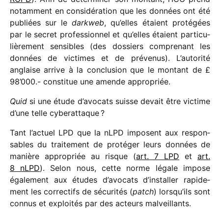
notam­ment en consi­dé­ra­tion que les données ont été
publiées sur le
dark­web
, qu’elles étaient proté­gées
par le secret profes­sion­nel et qu’elles étaient parti­cu­
liè­re­ment sensibles (des dossiers compre­nant les
données de victimes et de préve­nus). L’autorité
anglaise arrive à la conclu­sion que le montant de £
98’000.- consti­tue une amende appropriée.
Quid
si une étude d’avocats suisse devait être victime
d’une telle cyberattaque ?
Tant l’actuel LPD que la nLPD imposent aux respon­
sables du trai­te­ment de proté­ger leurs données de
manière appro­priée au risque (
art. 7 LPD
et
art.
8 nLPD
). Selon nous, cette norme légale impose
égale­ment aux études d’avocats d’installer rapi­de­
ment les correc­tifs de sécu­ri­tés (
patch
) lorsqu’ils sont
connus et exploi­tés par des acteurs malveillants.