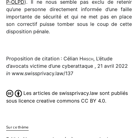
P‑OLPD
). Il ne nous semble pas exclu de rete­nir
qu’une personne direc­te­ment infor­mée d’une faille
impor­tante de sécu­rité et qui ne met pas en place
son correc­tif puisse tomber sous le coup de cette
dispo­si­tion pénale.
Proposition de citation : Célian
Hirsch
, L’étude
d’avocats victime d’une cyberattaque , 21 avril 2022
in
www.swissprivacy.law/137
Les articles de swissprivacy.law sont publiés
sous licence creative commons CC BY 4.0.
Sur ce thème