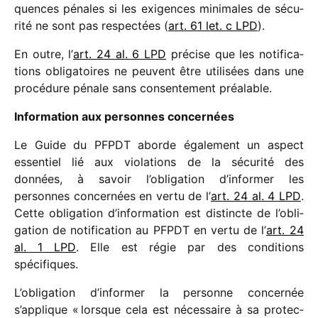
quences pénales si les exigences mini­males de sécu­
rité ne sont pas respec­tées (
art. 61 let. c LPD
).
En outre, l’
art. 24 al. 6 LPD
précise que les noti­fi­ca­
tions obli­ga­toires ne peuvent être utili­sées dans une
procé­dure pénale sans consen­te­ment préalable.
Information aux personnes concernées
Le Guide du PFPDT aborde égale­ment un aspect
essen­tiel lié aux viola­tions de la sécu­rité des
données, à savoir l’obli­ga­tion d’in­for­mer les
personnes concer­nées en vertu de l’
art. 24 al. 4 LPD
.
Cette obli­ga­tion d’in­for­ma­tion est distincte de l’obli­
ga­tion de noti­fi­ca­tion au PFPDT en vertu de l’
art. 24
al. 1 LPD
. Elle est régie par des condi­tions
spécifiques.
L’obligation d’in­for­mer la personne concer­née
s’applique « lorsque cela est néces­saire à sa protec­