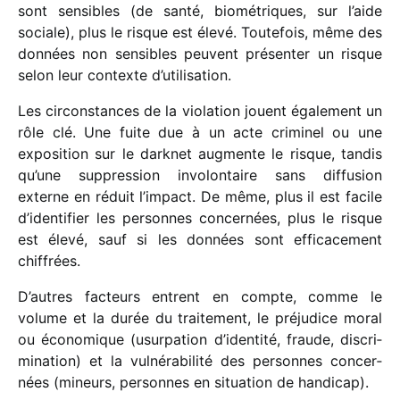
sont sensibles (de santé, biomé­triques, sur l’aide
sociale), plus le risque est élevé. Toutefois, même des
données non sensibles peuvent présen­ter un risque
selon leur contexte d’utilisation.
Les circons­tances de la viola­tion jouent égale­ment un
rôle clé. Une fuite due à un acte crimi­nel ou une
expo­si­tion sur le dark­net augmente le risque, tandis
qu’une suppres­sion invo­lon­taire sans diffu­sion
externe en réduit l’impact. De même, plus il est facile
d’identifier les personnes concer­nées, plus le risque
est élevé, sauf si les données sont effi­ca­ce­ment
chiffrées.
D’autres facteurs entrent en compte, comme le
volume et la durée du trai­te­ment, le préju­dice moral
ou écono­mique (usur­pa­tion d’identité, fraude, discri­
mi­na­tion) et la vulné­ra­bi­lité des personnes concer­
nées (mineurs, personnes en situa­tion de handicap).