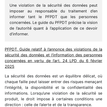
Une viola­tion de la sécu­rité des données peut
impo­ser au respon­sable du trai­te­ment d’en
infor­mer tant le PFPDT que les personnes
concer­nées. Le guide du PFPDT précise la vision
de l’autorité quant à l’application de ce devoir
d’informer.
PFPDT, Guide rela­tif à l’annonce des viola­tions de la
sécu­rité des données et l’information des personnes
concer­nées en vertu de l’art. 24 LPD du 6 février
2025
La sécu­rité des données est un équi­libre déli­cat, où
chaque faille peut lais­ser entrer des risques mena­çant
l’in­té­grité, la dispo­ni­bi­lité et la confi­den­tia­lité des
infor­ma­tions. Lorsqu’une viola­tion de la sécu­rité se
produit, le droit impose à certaines condi­tions une
direc­tion : celle de l’alerte et de la transparence.