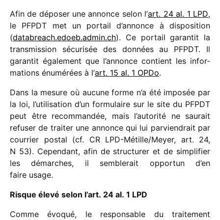
Afin de dépo­ser une annonce selon l’
art. 24 al. 1 LPD
,
le PFPDT met un portail d’annonce à dispo­si­tion
(
data​breach​.edoeb​.admin​.ch
). Ce portail garan­tit la
trans­mis­sion sécu­ri­sée des données au PFPDT. Il
garan­tit égale­ment que l’annonce contient les infor­
ma­tions énumé­rées à l’
art. 15 al. 1 OPDo
.
Dans la mesure où aucune forme n’a été impo­sée par
la loi, l’utilisation d’un formu­laire sur le site du PFPDT
peut être recom­man­dée, mais l’autorité ne saurait
refu­ser de trai­ter une annonce qui lui parvien­drait par
cour­rier postal (cf. CR LPD-Métille/Meyer, art. 24,
N 53). Cependant, afin de struc­tu­rer et de simpli­fier
les démarches, il semble­rait oppor­tun d’en
faire usage.
Risque élevé selon l’art. 24 al. 1 LPD
Comme évoqué, le respon­sable du trai­te­ment