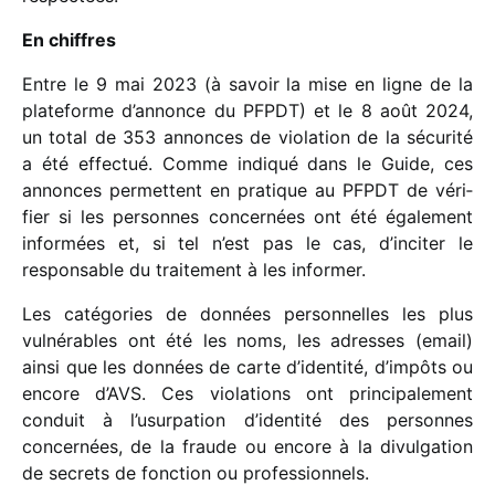
En chiffres
Entre le 9 mai 2023 (à savoir la mise en ligne de la
plate­forme d’annonce du PFPDT) et le 8 août 2024,
un total de 353 annonces de viola­tion de la sécu­rité
a été effec­tué. Comme indi­qué dans le Guide, ces
annonces permettent en pratique au PFPDT de véri­
fier si les personnes concer­nées ont été égale­ment
infor­mées et, si tel n’est pas le cas, d’inciter le
respon­sable du trai­te­ment à les informer.
Les caté­go­ries de données person­nelles les plus
vulné­rables ont été les noms, les adresses (email)
ainsi que les données de carte d’identité, d’impôts ou
encore d’AVS. Ces viola­tions ont prin­ci­pa­le­ment
conduit à l’usurpation d’identité des personnes
concer­nées, de la fraude ou encore à la divul­ga­tion
de secrets de fonc­tion ou professionnels.