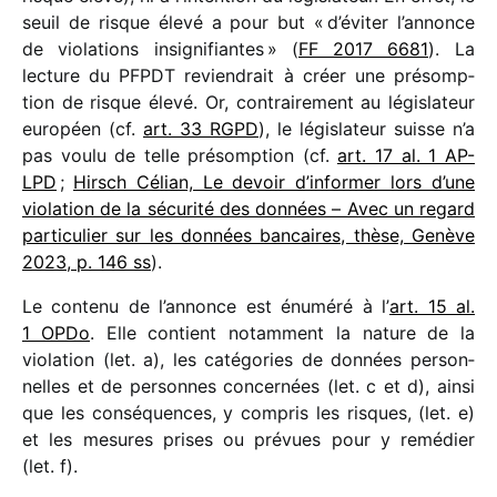
seuil de risque élevé a pour but « d’éviter l’annonce
de viola­tions insi­gni­fiantes » (
FF 2017 6681
). La
lecture du PFPDT revien­drait à créer une présomp­
tion de risque élevé. Or, contrai­re­ment au légis­la­teur
euro­péen (cf.
art. 33 RGPD
), le légis­la­teur suisse n’a
pas voulu de telle présomp­tion (cf.
art. 17 al. 1 AP-
LPD
;
Hirsch Célian, Le devoir d’informer lors d’une
viola­tion de la sécu­rité des données – Avec un regard
parti­cu­lier sur les données bancaires, thèse, Genève
2023, p. 146 ss
).
Le contenu de l’annonce est énuméré à l’
art. 15 al.
1 OPDo
. Elle contient notam­ment la nature de la
viola­tion (let. a), les caté­go­ries de données person­
nelles et de personnes concer­nées (let. c et d), ainsi
que les consé­quences, y compris les risques, (let. e)
et les mesures prises ou prévues pour y remé­dier
(let. f).