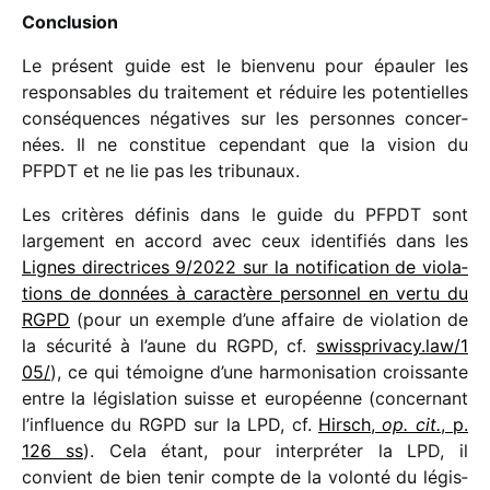
Conclusion
Le présent guide est le bien­venu pour épau­ler les
respon­sables du trai­te­ment et réduire les poten­tielles
consé­quences néga­tives sur les personnes concer­
nées. Il ne consti­tue cepen­dant que la vision du
PFPDT et ne lie pas les tribunaux.
Les critères défi­nis dans le guide du PFPDT sont
large­ment en accord avec ceux iden­ti­fiés dans les
Lignes direc­trices 9/​2022 sur la noti­fi­ca­tion de viola­
tions de données à carac­tère person­nel en vertu du
RGPD
(pour un exemple d’une affaire de viola­tion de
la sécu­rité à l’aune du RGPD, cf.
swiss​pri​vacy​.law/​1​
05/
), ce qui témoigne d’une harmo­ni­sa­tion crois­sante
entre la légis­la­tion suisse et euro­péenne (concer­nant
l’influence du RGPD sur la LPD, cf.
Hirsch,
op. cit.
, p.
126 ss
). Cela étant, pour inter­pré­ter la LPD, il
convient de bien tenir compte de la volonté du légis­