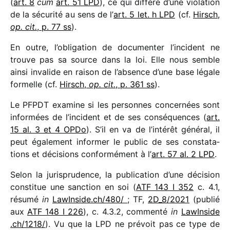
(
art. 8
cum
art. 51 LPD
), ce qui diffère d’une viola­tion
de la sécu­rité au sens de l’
art. 5 let. h LPD
(cf.
Hirsch,
op. cit.
, p. 77 ss
).
En outre, l’obligation de docu­men­ter l’incident ne
trouve pas sa source dans la loi. Elle nous semble
ainsi inva­lide en raison de l’absence d’une base légale
formelle (cf.
Hirsch,
op. cit.
, p. 361 ss
).
Le PFPDT examine si les personnes concer­nées sont
infor­mées de l’incident et de ses consé­quences (
art.
15 al. 3 et 4 OPDo
). S’il en va de l’intérêt géné­ral, il
peut égale­ment infor­mer le public de ses consta­ta­
tions et déci­sions confor­mé­ment à l’
art. 57 al. 2 LPD
.
Selon la juris­pru­dence, la publi­ca­tion d’une déci­sion
consti­tue une sanc­tion en soi (
ATF 143 I 352
c. 4.1,
résumé
in
LawInside​.ch/​4​80/
; TF,
2D_​8/​2021
(publié
aux
ATF 148 I 226
), c. 4.3.2, commenté
in
LawInside​
.ch/​1​2​18/
). Vu que la LPD ne prévoit pas ce type de