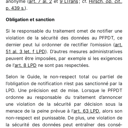
anonyme (
art. 7 al. 2
et
9 LTrans
; cf.
Hirsch,
op. cit.
,
p. 439 s.
).
Obligation et sanction
Si le respon­sable du trai­te­ment omet de noti­fier une
viola­tion de la sécu­rité des données au PFPDT, ce
dernier peut lui ordon­ner de recti­fier l’omission (
art.
51 al. 3 let. f LPD
). D’autres mesures admi­nis­tra­tives
peuvent être impo­sées, par exemple si les exigences
de l’
art. 8 LPD
ne sont pas respectées.
Selon le Guide, le non-respect total ou partiel de
l’obligation de noti­fi­ca­tion n’est pas sanc­tionné par la
LPD. Une préci­sion est de mise. Lorsque le PFPDT
ordonne au respon­sable du trai­te­ment d’annoncer
une viola­tion de la sécu­rité par déci­sion sous la
menace de la peine prévue à l’
art. 63 LPD
, alors son
non-respect est punis­sable. De plus, une viola­tion de
la sécu­rité des données peut entraî­ner des consé­