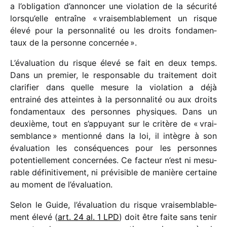
a l’obligation d’annoncer une viola­tion de la sécu­rité
lorsqu’elle entraîne « vrai­sem­bla­ble­ment un risque
élevé pour la person­na­lité ou les droits fonda­men­
taux de la personne concernée ».
L’évaluation du risque élevé se fait en deux temps.
Dans un premier, le respon­sable du trai­te­ment doit
clari­fier dans quelle mesure la viola­tion a déjà
entrainé des atteintes à la person­na­lité ou aux droits
fonda­men­taux des personnes physiques. Dans un
deuxième, tout en s’appuyant sur le critère de « vrai­
sem­blance » mentionné dans la loi, il intègre à son
évalua­tion les consé­quences pour les personnes
poten­tiel­le­ment concer­nées. Ce facteur n’est ni mesu­
rable défi­ni­ti­ve­ment, ni prévi­sible de manière certaine
au moment de l’évaluation.
Selon le Guide, l’évaluation du risque vrai­sem­bla­ble­
ment élevé (
art. 24 al. 1 LPD
) doit être faite sans tenir