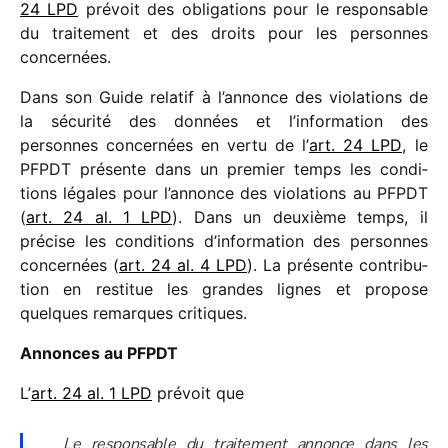
24 LPD
prévoit des obli­ga­tions pour le respon­sable
du trai­te­ment et des droits pour les personnes
concernées.
Dans son Guide rela­tif à l’annonce des viola­tions de
la sécu­rité des données et l’information des
personnes concer­nées en vertu de l’
art. 24 LPD
, le
PFPDT présente dans un premier temps les condi­
tions légales pour l’annonce des viola­tions au PFPDT
(
art. 24 al. 1 LPD
). Dans un deuxième temps, il
précise les condi­tions d’information des personnes
concer­nées (
art. 24 al. 4 LPD
). La présente contri­bu­
tion en resti­tue les grandes lignes et propose
quelques remarques critiques.
Annonces au PFPDT
L’
art. 24 al. 1 LPD
prévoit que
Le respon­sable du trai­te­ment annonce dans les