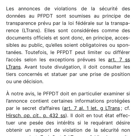
Les annonces de viola­tions de la sécu­rité des
données au PFPDT sont soumises au prin­cipe de
trans­pa­rence prévu par la loi fédé­rale sur la trans­pa­
rence (LTrans). Elles sont consi­dé­rées comme des
docu­ments offi­ciels et sont donc, en prin­cipe, acces­
sibles au public, qu’elles soient obli­ga­toires ou spon­
ta­nées. Toutefois, le PFPDT peut limi­ter ou diffé­rer
l’accès selon les excep­tions prévues les
art. 7 ss
LTrans
. Avant toute divul­ga­tion, il doit consul­ter les
tiers concer­nés et statuer par une prise de posi­tion
ou une décision.
À notre avis, le PFPDT doit en parti­cu­lier exami­ner si
l’annonce contient certaines infor­ma­tions proté­gées
par le secret d’affaires (
art. 7 al. 1 let. g LTrans
; cf.
Hirsch,
op. cit.
, p. 432 ss
). Il doit en tout état effec­
tuer une pesée des inté­rêts si le requé­rant désire
obte­nir un rapport de viola­tion de la sécu­rité non