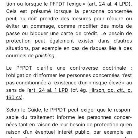
tion ou lorsque le PFPDT l’exige » (
art. 24 al. 4 LPD
).
Cela est présumé lorsque la personne concer­née
peut ou doit prendre des mesures pour réduire ou
éviter un dommage, comme modi­fier des mots de
passe ou bloquer une carte de crédit. Le besoin de
protec­tion peut égale­ment exis­ter dans d’autres
situa­tions, par exemple en cas de risques liés à des
cour­riels de
phishing
.
Le PFPDT clari­fie une contro­verse doctri­nale :
l’obligation d’in­for­mer les personnes concer­nées n’est
pas condi­tion­née à l’existence d’un « risque élevé » au
sens de l’
art. 24 al. 1 LPD
(cf. ég.
Hirsch,
op. cit.
, p.
160 ss
).
Selon le Guide, le PFPDT peut exiger que le respon­
sable du trai­te­ment informe les personnes concer­
nées tant en raison de leur besoin de protec­tion qu’en
raison d’un éven­tuel inté­rêt public, par exemple en