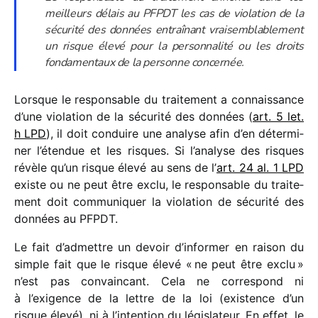
meilleurs délais au PFPDT les cas de viola­tion de la
sécu­rité des données entraî­nant vrai­sem­bla­ble­ment
un risque élevé pour la person­na­lité ou les droits
fonda­men­taux de la personne concernée.
Lorsque le respon­sable du trai­te­ment a connais­sance
d’une viola­tion de la sécu­rité des données (
art. 5 let.
h LPD
), il doit conduire une analyse afin d’en déter­mi­
ner l’étendue et les risques. Si l’analyse des risques
révèle qu’un risque élevé au sens de l’
art. 24 al. 1 LPD
existe ou ne peut être exclu, le respon­sable du trai­te­
ment doit commu­ni­quer la viola­tion de sécu­rité des
données au PFPDT.
Le fait d’admettre un devoir d’in­for­mer en raison du
simple fait que le risque élevé « ne peut être exclu »
n’est pas convain­cant. Cela ne corres­pond ni
à l’exigence de la lettre de la loi (exis­tence d’un
risque élevé), ni à l’intention du légis­la­teur. En effet, le