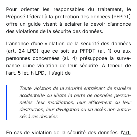
Pour orien­ter les respon­sables du trai­te­ment, le
Préposé fédé­ral à la protec­tion des données (PFPDT)
offre un guide visant à éclai­rer le devoir d’annonce
des viola­tions de la sécu­rité des données.
L’annonce d’une viola­tion de la sécu­rité des données
(
art. 24 LPD
) que ce soit au PFPDT (al. 1) ou aux
personnes concer­nées (al. 4) présup­pose la surve­
nance d’une viola­tion de leur sécu­rité. A teneur de
l’
art. 5 let. h LPD
, il s’agit de
Toute viola­tion de la sécu­rité entraî­nant de manière
acci­den­telle ou illi­cite la perte de données person­
nelles, leur modi­fi­ca­tion, leur effa­ce­ment ou leur
destruc­tion, leur divul­ga­tion ou un accès non auto­ri­
sés à ces données.
En cas de viola­tion de la sécu­rité des données, l’
art.