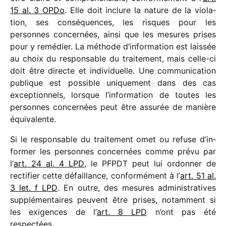
15 al. 3 OPDo
. Elle doit inclure la nature de la viola­
tion, ses consé­quences, les risques pour les
personnes concer­nées, ainsi que les mesures prises
pour y remé­dier. La méthode d’in­for­ma­tion est lais­sée
au choix du respon­sable du trai­te­ment, mais celle-ci
doit être directe et indi­vi­duelle. Une commu­ni­ca­tion
publique est possible unique­ment dans des cas
excep­tion­nels, lorsque l’in­for­ma­tion de toutes les
personnes concer­nées peut être assu­rée de manière
équivalente.
Si le respon­sable du trai­te­ment omet ou refuse d’in­
for­mer les personnes concer­nées comme prévu par
l’
art. 24 al. 4 LPD
, le PFPDT peut lui ordon­ner de
recti­fier cette défaillance, confor­mé­ment à l’
art. 51 al.
3 let. f LPD
. En outre, des mesures admi­nis­tra­tives
supplé­men­taires peuvent être prises, notam­ment si
les exigences de l’
art. 8 LPD
n’ont pas été
respectées.