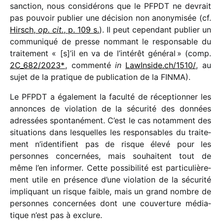
sanc­tion, nous consi­dé­rons que le PFPDT ne devrait
pas pouvoir publier une déci­sion non anony­mi­sée (cf.
Hirsch,
op. cit.
, p. 109 s.
). Il peut cepen­dant publier un
commu­ni­qué de presse nommant le respon­sable du
trai­te­ment « [s]’il en va de l’intérêt géné­ral » (comp.
2C_​682/​2023*
, commenté
in
LawInside​.ch/​1​5​10/
, au
sujet de la pratique de publi­ca­tion de la FINMA).
Le PFPDT a égale­ment la faculté de récep­tion­ner les
annonces de viola­tion de la sécu­rité des données
adres­sées spon­ta­né­ment. C’est le cas notam­ment des
situa­tions dans lesquelles les respon­sables du trai­te­
ment n’identifient pas de risque élevé pour les
personnes concer­nées, mais souhaitent tout de
même l’en infor­mer. Cette possi­bi­lité est parti­cu­liè­re­
ment utile en présence d’une viola­tion de la sécu­rité
impli­quant un risque faible, mais un grand nombre de
personnes concer­nées dont une couver­ture média­
tique n’est pas à exclure.