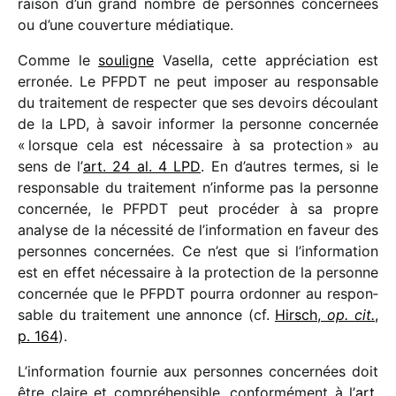
raison d’un grand nombre de personnes concer­nées
ou d’une couver­ture médiatique.
Comme le
souligne
Vasella, cette appré­cia­tion est
erro­née. Le PFPDT ne peut impo­ser au respon­sable
du trai­te­ment de respec­ter que ses devoirs décou­lant
de la LPD, à savoir infor­mer la personne concer­née
« lorsque cela est néces­saire à sa protec­tion » au
sens de l’
art. 24 al. 4 LPD
. En d’autres termes, si le
respon­sable du trai­te­ment n’informe pas la personne
concer­née, le PFPDT peut procé­der à sa propre
analyse de la néces­sité de l’information en faveur des
personnes concer­nées. Ce n’est que si l’information
est en effet néces­saire à la protec­tion de la personne
concer­née que le PFPDT pourra ordon­ner au respon­
sable du trai­te­ment une annonce (cf.
Hirsch,
op. cit.
,
p. 164
).
L’information four­nie aux personnes concer­nées doit
être claire et compré­hen­sible, confor­mé­ment à l’
art.