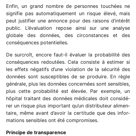
Enfin, un grand nombre de personnes touchées ne
signi­fie pas auto­ma­ti­que­ment un risque élevé, mais
peut justi­fier une annonce pour des raisons d’intérêt
public. L’évaluation repose ainsi sur une analyse
globale des données, des circons­tances et des
consé­quences potentielles.
De surcroît, encore faut-il évaluer la proba­bi­lité des
consé­quences redou­tées. Cela consiste à esti­mer si
les effets néga­tifs d’une viola­tion de la sécu­rité des
données sont suscep­tibles de se produire. En règle
géné­rale, plus les données concer­nées sont sensibles,
plus cette proba­bi­lité est élevée. Par exemple, un
hôpi­tal trai­tant des données médi­cales doit consi­dé­
rer un risque plus impor­tant qu’un distri­bu­teur alimen­
taire, même avant d’avoir la certi­tude que des infor­
ma­tions sensibles ont été compromises.
Principe de transparence