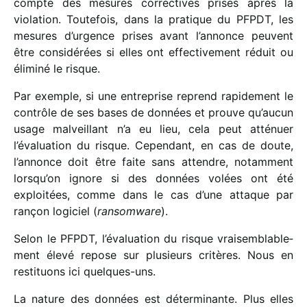
compte des mesures correc­tives prises après la
viola­tion. Toutefois, dans la pratique du PFPDT, les
mesures d’urgence prises avant l’annonce peuvent
être consi­dé­rées si elles ont effec­ti­ve­ment réduit ou
éliminé le risque.
Par exemple, si une entre­prise reprend rapi­de­ment le
contrôle de ses bases de données et prouve qu’aucun
usage malveillant n’a eu lieu, cela peut atté­nuer
l’évaluation du risque. Cependant, en cas de doute,
l’annonce doit être faite sans attendre, notam­ment
lorsqu’on ignore si des données volées ont été
exploi­tées, comme dans le cas d’une attaque par
rançon logi­ciel (
ransom­ware
).
Selon le PFPDT, l’évaluation du risque vrai­sem­bla­ble­
ment élevé repose sur plusieurs critères. Nous en
resti­tuons ici quelques-uns.
La nature des données est déter­mi­nante. Plus elles