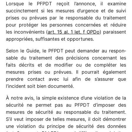
Lorsque le PFPDT reçoit l’annonce, il examine
succinc­te­ment si les mesures d’urgence et de suivi
prises ou prévues par le respon­sable du trai­te­ment
pour proté­ger les personnes concer­nées et réduire
les incon­vé­nients (
art. 15 al. 1 let. f OPDo
) paraissent
appro­priées, suffi­santes et opportunes.
Selon le Guide, le PFPDT peut deman­der au respon­
sable du trai­te­ment des préci­sions concer­nant les
faits décrits et de modi­fier ou de complé­ter les
mesures prises ou prévues. Il pour­rait égale­ment
prendre contact avec lui afin de s’assurer que
l’incident soit bien documenté.
À notre avis, la simple exis­tence d’une viola­tion de la
sécu­rité ne permet pas au PFPDT d’imposer des
mesures de sécu­rité au respon­sable du trai­te­ment.
S’il veut impo­ser de telles mesures, il doit démon­trer
une viola­tion du prin­cipe de sécu­rité des données