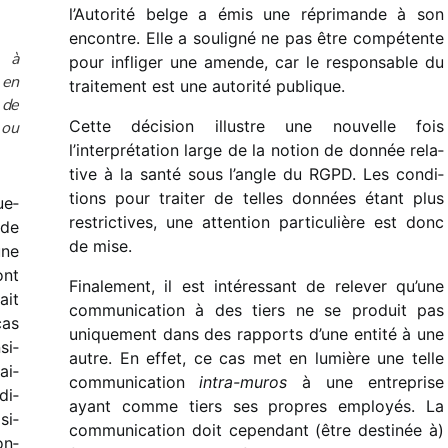
l’Autorité belge a émis une répri­mande à son
encontre. Elle a souli­gné ne pas être compé­tente
 à
pour infli­ger une amende, car le respon­sable du
 en
trai­te­ment est une auto­rité publique.
́ de
Cette déci­sion illustre une nouvelle fois
 ou
l’interprétation large de la notion de donnée rela­
tive à la santé sous l’angle du RGPD. Les condi­
tions pour trai­ter de telles données étant plus
ue­
restric­tives, une atten­tion parti­cu­lière est donc
 de
de mise.
une
ont
Finalement, il est inté­res­sant de rele­ver qu’une
ait
commu­ni­ca­tion à des tiers ne se produit pas
cas
unique­ment dans des rapports d’une entité à une
si­
autre. En effet, ce cas met en lumière une telle
ai­
commu­ni­ca­tion
intra-muros
à une entre­prise
di­
ayant comme tiers ses propres employés. La
si­
commu­ni­ca­tion doit cepen­dant (être desti­née à)
on­