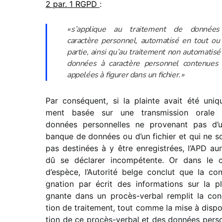
2 par. 1 RGPD
:
« s’applique au trai­te­ment de données
caractère person­nel, auto­ma­tisé en tout ou
partie, ainsi qu’au trai­te­ment non auto­ma­tise
données à caractère person­nel conte­nues
appelées à figu­rer dans un fichier. »
Par consé­quent, si la plainte avait été uniq
ment basée sur une trans­mis­sion orale
données person­nelles ne prove­nant pas d’
banque de données ou d’un fichier et qui ne s
pas desti­nées à y être enre­gis­trées, l’APD aur
dû se décla­rer incom­pé­tente. Or dans le 
d’espèce, l’Autorité belge conclut que la con
gna­tion par écrit des infor­ma­tions sur la pl
gnante dans un procès-verbal remplit la con
tion de trai­te­ment, tout comme la mise à dispo­
tion de ce procès-verbal et des données pers