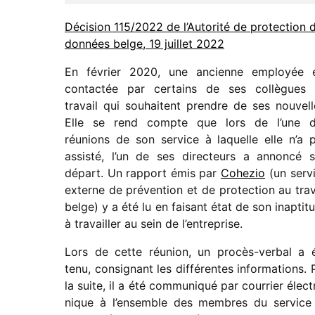
Décision 115/​2022 de l’Autorité de protec­tion 
données belge, 19 juillet 2022
En février 2020, une ancienne employée 
contac­tée par certains de ses collègues
travail qui souhaitent prendre de ses nouvell
Elle se rend compte que lors de l’une 
réunions de son service à laquelle elle n’a 
assisté, l’un de ses direc­teurs a annoncé 
départ. Un rapport émis par
Cohezio
(un serv
externe de préven­tion et de protec­tion au trav
belge) y a été lu en faisant état de son inap­ti­t
à travailler au sein de l’entreprise.
Lors de cette réunion, un procès-verbal a 
tenu, consi­gnant les diffé­rentes infor­ma­tions. 
la suite, il a été commu­ni­qué par cour­rier élec­t
nique à l’ensemble des membres du service