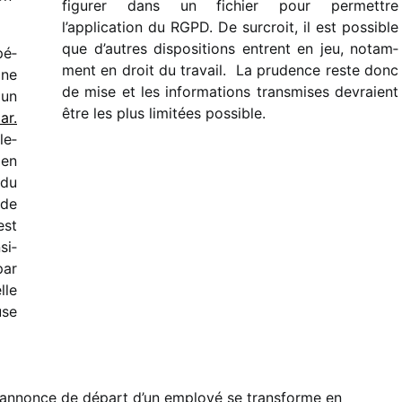
figu­rer dans un fichier pour permettre
l’application du RGPD. De surcroit, il est possible
que d’autres dispo­si­tions entrent en jeu, notam­
pé­
ment en droit du travail. La prudence reste donc
gne
de mise et les infor­ma­tions trans­mises devraient
 un
être les plus limi­tées possible.
ar.
le­
 en
 du
 de
est
si­
par
lle
use
 annonce de départ d’un employé se transforme en