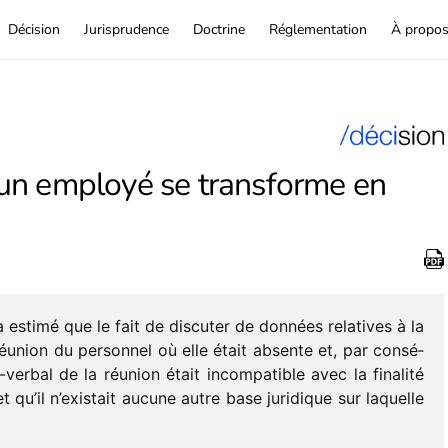
Décision
Jurisprudence
Doctrine
Réglementation
À propo
un employé se transforme en
 estimé que le fait de discu­ter de données rela­tives à la
éunion du person­nel où elle était absente et, par consé­
verbal de la réunion était incom­pa­tible avec la fina­lité
et qu’il n’exis­tait aucune autre base juri­dique sur laquelle