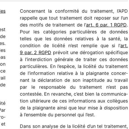
des
Concernant la confor­mité du trai­te­ment, l’APD
rappelle que tout trai­te­ment doit repo­ser sur l’un
des motifs de trai­te­ment de l’
art. 6 par. 1 RGPD
.
est
Pour les caté­go­ries parti­cu­lières de données
 de
telles que les données rela­tives à la santé, la
es.
condi­tion de licéité n’est remplie que si l’
art.
des
9 par. 2 RGPD
prévoit une déro­ga­tion spéci­fique
pas
à l’interdiction géné­rale de trai­ter ces données
son
parti­cu­lières. En l’espèce, la licéité du trai­te­ment
ice
de l’information rela­tive à la plai­gnante concer­
ail
nant la décla­ra­tion de son inap­ti­tude au travail
ude
par le respon­sable du trai­te­ment n’est pas
contes­tée. En revanche, c’est bien la commu­ni­ca­
tion ulté­rieure de ces infor­ma­tions aux collègues
été
de la plai­gnante ainsi que leur mise à dispo­si­tion
Par
à l’ensemble du person­nel qui l’est.
ro­
 et
Dans son analyse de la licéité d’un tel trai­te­ment,