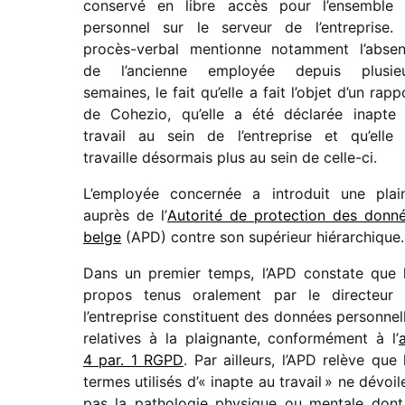
conservé en libre accès pour l’ensemble
person­nel sur le serveur de l’entreprise.
procès-verbal mentionne notam­ment l’abse
de l’ancienne employée depuis plusieu
semaines, le fait qu’elle a fait l’objet d’un rapp
de Cohezio, qu’elle a été décla­rée inapte
travail au sein de l’entreprise et qu’elle
travaille désor­mais plus au sein de celle-ci.
L’employée concer­née a intro­duit une plai
auprès de l’
Autorité de protec­tion des donn
belge
(APD) contre son supé­rieur hiérarchique.
Dans un premier temps, l’APD constate que 
propos tenus orale­ment par le direc­teur
l’entreprise consti­tuent des données person­nel
rela­tives à la plai­gnante, confor­mé­ment à l’
a
4 par. 1 RGPD
. Par ailleurs, l’APD relève que 
termes utili­sés d’« inapte au travail » ne dévoil
pas la patho­lo­gie physique ou mentale dont