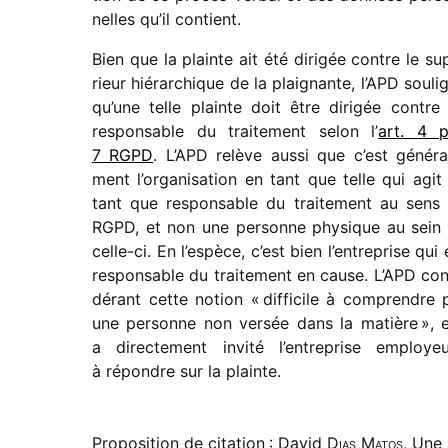
nelles qu’il contient.
Bien que la plainte ait été diri­gée contre le su
rieur hiérar­chique de la plai­gnante, l’APD souli
qu’une telle plainte doit être diri­gée contre
respon­sable du trai­te­ment selon l’
art. 4 p
7 RGPD
. L’APD relève aussi que c’est géné­ra­
ment l’organisation en tant que telle qui agit
tant que respon­sable du trai­te­ment au sens
RGPD, et non une personne physique au sein
celle-ci. En l’espèce, c’est bien l’entreprise qui 
respon­sable du trai­te­ment en cause. L’APD con
dé­rant cette notion « diffi­cile à comprendre 
une personne non versée dans la matière », e
a direc­te­ment invité l’entreprise employe
à répondre sur la plainte.
Proposition de citation : David
Dias Matos
, Une