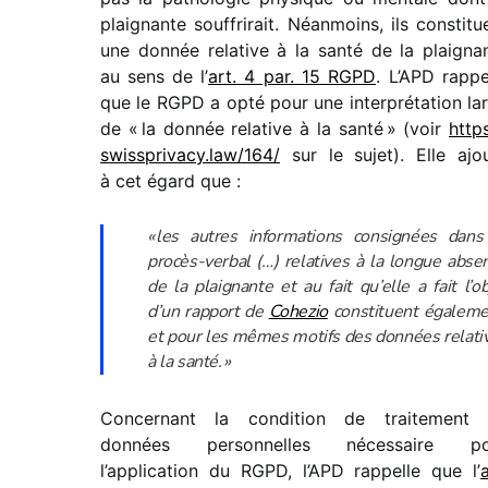
plai­gnante souf­fri­rait. Néanmoins, ils consti­tu
une donnée rela­tive à la santé de la plai­gna
au sens de l’
art. 4 par. 15 RGPD
. L’APD rappe
que le RGPD a opté pour une inter­pré­ta­tion la
de « la donnée rela­tive à la santé » (voir
https
swiss​pri​vacy​.law/​1​64/
sur le sujet). Elle ajo
à cet égard que :
« les autres infor­ma­tions consi­gnées dans
procès-verbal (…) rela­tives à la longue abse
de la plai­gnante et au fait qu’elle a fait l’ob
d’un rapport de
Cohezio
consti­tuent égale­me
et pour les mêmes motifs des données rela­ti
à la santé. »
Concernant la condi­tion de trai­te­ment
données person­nelles néces­saire po
l’application du RGPD, l’APD rappelle que l’
a