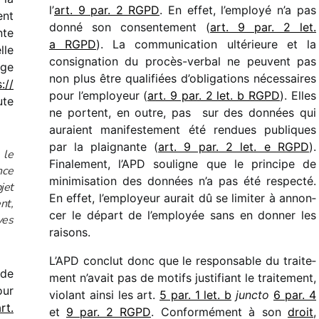
l’
art. 9 par. 2 RGPD
. En effet, l’employé n’a pas
ent
donné son consen­te­ment (
art. 9 par. 2 let.
nte
a RGPD
). La commu­ni­ca­tion ulté­rieure et la
lle
consi­gna­tion du procès-verbal ne peuvent pas
rge
non plus être quali­fiées d’obligations néces­saires
://​
pour l’employeur (
art. 9 par. 2 let. b RGPD
). Elles
ute
ne portent, en outre, pas sur des données qui
auraient mani­fes­te­ment été rendues publiques
par la plai­gnante (
art. 9 par. 2 let. e RGPD
).
 le
Finalement, l’APD souligne que le prin­cipe de
nce
mini­mi­sa­tion des données n’a pas été respecté.
jet
En effet, l’employeur aurait dû se limi­ter à annon­
nt,
cer le départ de l’employée sans en donner les
ves
raisons.
L’APD conclut donc que le respon­sable du trai­te­
 de
ment n’avait pas de motifs justi­fiant le trai­te­ment,
ur
violant ainsi les art.
5 par. 1 let. b
juncto
6 par. 4
rt.
et
9 par. 2 RGPD
. Conformément à son
droit
,