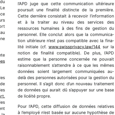
 du
l’APD juge que cette commu­ni­ca­tion ulté­rieure
 Le
pour­suit une fina­lité distincte de la première.
nce
Cette dernière consis­tait à rece­voir l’information
rs
et à la trai­ter au niveau des services des
ort
ressources humaines à des fins de gestion du
 au
person­nel. Elle conclut alors que la commu­ni­ca­
 ne
tion ulté­rieure n’est pas compa­tible avec la fina­
lité initiale (cf.
www​.swiss​pri​vacy​.law/​144
sur la
notion de fina­lité compa­tible). De plus, l’APD
nte
estime que la personne concer­née ne pouvait
ées
raison­na­ble­ment s’at­tendre à ce que les mêmes
données soient large­ment commu­ni­quées au-
les
delà des personnes auto­ri­sées pour la gestion du
 de
person­nel. Il s’agit donc d’un nouveau trai­te­ment
les
de données qui aurait dû s’appuyer sur une base
rt.
de licéité propre.
les
Pour l’APD, cette diffu­sion de données rela­tives
ent
à l’employé n’est basée sur aucune hypo­thèse de
 la