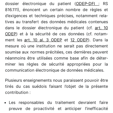
dossier élec­tro­nique du patient (
ODEP-DFI
; RS
816.111), énoncent un certain nombre de règles et
d’exigences et tech­niques précises, notam­ment rela­
tives au trans­fert des données médi­cales conte­nues
dans le dossier élec­tro­nique du patient (cf.
art. 10
ODEP
) et à la sécu­rité de ces données (cf. notam­
ment les
art. 10 al. 3 ODEP
et
12 ODEP
). Dans la
mesure où une insti­tu­tion ne serait pas direc­te­ment
soumise aux normes préci­tées, ces dernières peuvent
néan­moins être utili­sées comme base afin de déter­
mi­ner les règles de sécu­rité appro­priées pour la
commu­ni­ca­tion élec­tro­nique de données médicales.
Plusieurs ensei­gne­ments nous paraissent pouvoir être
tirés du cas suédois faisant l’objet de la présente
contribution :
Les respon­sables du trai­te­ment devraient faire
preuve de proac­ti­vité et anti­ci­per l’inefficacité