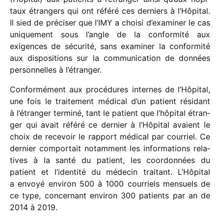
taux étran­gers qui ont référé ces derniers à l’Hôpital.
Il sied de préci­ser que l’IMY a choisi d’examiner le cas
unique­ment sous l’angle de la confor­mité aux
exigences de sécu­rité, sans exami­ner la confor­mité
aux dispo­si­tions sur la commu­ni­ca­tion de données
person­nelles à l’étranger.
Conformément aux procé­dures internes de l’Hôpital,
une fois le trai­te­ment médi­cal d’un patient rési­dant
à l’étranger terminé, tant le patient que l’hôpital étran­
ger qui avait référé ce dernier à l’Hôpital avaient le
choix de rece­voir le rapport médi­cal par cour­riel. Ce
dernier compor­tait notam­ment les infor­ma­tions rela­
tives à la santé du patient, les coor­don­nées du
patient et l’identité du méde­cin trai­tant. L’Hôpital
a envoyé envi­ron 500 à 1000 cour­riels mensuels de
ce type, concer­nant envi­ron 300 patients par an de
2014 à 2019.