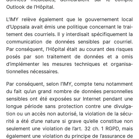
Outlook de l’Hôpital.
L’IMY relève égale­ment que le gouver­ne­ment local
d’Uppsala avait émis une poli­tique concer­nant le trai­
te­ment des cour­riels. Il y inter­di­sait spéci­fi­que­ment la
commu­ni­ca­tion de données sensibles par cour­riel.
Par consé­quent, l’Hôpital était au courant des risques
posés par son trai­te­ment de données et a omis
d’implémenter les mesures tech­niques et orga­ni­sa­
tion­nelles nécessaires.
Par consé­quent, selon l’IMY, compte tenu notam­ment
du fait qu’un grand nombre de données person­nelles
sensibles ont été expo­sées sur Internet pendant une
longue période sans protec­tion contre une divul­ga­
tion ou un accès non auto­risé, la viola­tion de la sécu­
rité a été d’une nature si grave qu’elle consti­tue non
seule­ment une viola­tion de l’art. 32 ch. 1 RGPD, mais
égale­ment une viola­tion du prin­cipe de l’assurance de