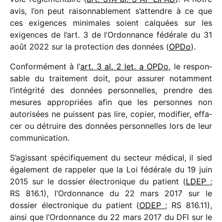
avis, l’on peut raison­na­ble­ment s’attendre à ce que
ces exigences mini­males soient calquées sur les
exigences de l’art. 3 de l’Ordonnance fédé­rale du 31
août 2022 sur la protec­tion des données (
OPDo
).
Conformément à l’
art. 3 al. 2 let. a OPDo
, le respon­
sable du trai­te­ment doit, pour assu­rer notam­ment
l’intégrité des données person­nelles, prendre des
mesures appro­priées afin que les personnes non
auto­ri­sées ne puissent pas lire, copier, modi­fier, effa­
cer ou détruire des données person­nelles lors de leur
communication.
S’agissant spéci­fi­que­ment du secteur médi­cal, il sied
égale­ment de rappe­ler que la Loi fédé­rale du 19 juin
2015 sur le dossier élec­tro­nique du patient (
LDEP
;
RS 816.1), l’Ordonnance du 22 mars 2017 sur le
dossier élec­tro­nique du patient (
ODEP
; RS 816.11),
ainsi que l’Ordonnance du 22 mars 2017 du DFI sur le