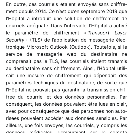
En outre, ces cour­riels étaient envoyés sans chif­fre­
ment depuis 2014. Ce n’est qu’en septembre 2019 que
l’Hôpital a intro­duit une solu­tion de chif­fre­ment de
cour­riels adéquate. Dans l’intervalle, l’Hôpital a activé
le para­mètre de chif­fre­ment «
Transport Layer
Security »
(TLS) de l’application de messa­ge­rie élec­
tro­nique Microsoft Outlook (Outlook). Toutefois, si le
service de messa­ge­rie web du desti­na­taire ne
compre­nait pas le TLS, les cour­riels étaient trans­mis
au desti­na­taire sans chif­fre­ment. Ainsi, l’Hôpital utili­
sait une mesure de chif­fre­ment qui dépen­dait des
para­mètres tech­niques du desti­na­taire, de sorte que
l’Hôpital ne pouvait pas garan­tir la trans­mis­sion chif­
frée du cour­riel et des données person­nelles. Par
consé­quent, les données pouvaient être lues en clair,
avec pour consé­quence que des personnes non auto­
ri­sées pouvaient accé­der aux données sensibles. Par
ailleurs, une fois envoyés, les cour­riels, y compris les
données médi­cales, demeu­raient sur le compte