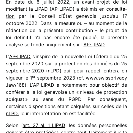
En date du 6 juillet 2022, un
avant-projet de loi
modi­fiant la LIPAD
(AP-LIPAD) a été mis en
consul­ta­
tion
par le Conseil d’État gene­vois jusqu’au 17
octobre 2022. Dans la mesure où – au moment de la
rédac­tion de la présente contri­bu­tion – le projet de
loi défi­ni­tif n’a pas encore été publié, la présente
analyse se fonde unique­ment sur l’
AP-LIPAD
.
L’
AP-LIPAD
s’inspire de la nouvelle Loi fédé­rale du 25
septembre 2020 sur la protec­tion des données du 25
septembre 2020 (
nLPD
) qui, pour rappel, entrera en
er
vigueur le 1
septembre 2023 (cf.
www​.swiss​pri​vacy​
.law/​168
). L’
AP-LIPAD
a notam­ment pour
objec­tif
de
confé­rer à la loi gene­voise un « niveau de protec­tion
adéquat » au sens du RGPD. Par consé­quent,
certaines dispo­si­tions étant calquées sur celles de la
nLPD
, leur inter­pré­ta­tion en est facilitée.
Selon l’
art. 37 al. 1 LIPAD
, les données person­nelles
doivent être proté­gées contre tout trai­te­ment illi­cite