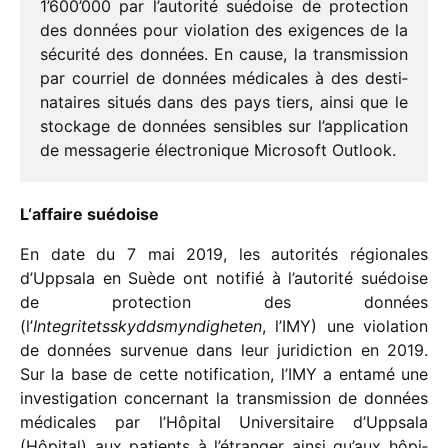
1’600’000 par l’autorité suédoise de protec­tion
des données pour viola­tion des exigences de la
sécu­rité des données. En cause, la trans­mis­sion
par cour­riel de données médi­cales à des desti­
na­taires situés dans des pays tiers, ainsi que le
stockage de données sensibles sur l’application
de messa­ge­rie élec­tro­nique Microsoft Outlook.
L‘affaire suédoise
En date du 7 mai 2019, les auto­ri­tés régio­nales
d’Uppsala en Suède ont noti­fié à l’autorité suédoise
de protec­tion des données
(l’
Integritetsskyddsmyndigheten
, l’IMY) une viola­tion
de données surve­nue dans leur juri­dic­tion en 2019.
Sur la base de cette noti­fi­ca­tion, l’IMY a entamé une
inves­ti­ga­tion concer­nant la trans­mis­sion de données
médi­cales par l’Hôpital Universitaire d’Uppsala
(Hôpital) aux patients à l’étranger ainsi qu’aux hôpi­