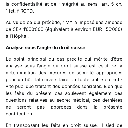
la confi­den­tia­lité et de l’intégrité au sens l’
art. 5 ch.
1 let. f RGPD
.
Au vu de ce qui précède, l’IMY a imposé une amende
de SEK 1’600’000 (équi­valent à envi­ron EUR 150’000)
à l’Hôpital.
Analyse sous l’angle du droit suisse
Le point prin­ci­pal du cas précité qui mérite d’être
analysé sous l’angle du droit suisse est celui de la
déter­mi­na­tion des mesures de sécu­rité appro­priées
pour un hôpi­tal univer­si­taire ou toute autre collec­ti­
vité publique trai­tant des données sensibles. Bien que
les faits du présent cas soulèvent égale­ment des
ques­tions rela­tives au secret médi­cal, ces dernières
ne seront pas abor­dées dans la présente
contribution.
En trans­po­sant les faits en droit suisse, il sied de