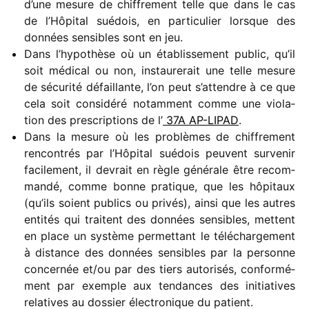
d’une mesure de chif­fre­ment telle que dans le cas
de l’Hôpital suédois, en parti­cu­lier lorsque des
données sensibles sont en jeu.
Dans l’hypothèse où un établis­se­ment public, qu’il
soit médi­cal ou non, instau­re­rait une telle mesure
de sécu­rité défaillante, l’on peut s’attendre à ce que
cela soit consi­déré notam­ment comme une viola­
tion des pres­crip­tions de l’
37A AP-LIPAD
.
Dans la mesure où les problèmes de chif­fre­ment
rencon­trés par l’Hôpital suédois peuvent surve­nir
faci­le­ment, il devrait en règle géné­rale être recom­
mandé, comme bonne pratique, que les hôpi­taux
(qu’ils soient publics ou privés), ainsi que les autres
enti­tés qui traitent des données sensibles, mettent
en place un système permet­tant le télé­char­ge­ment
à distance des données sensibles par la personne
concer­née et/​ou par des tiers auto­ri­sés, confor­mé­
ment par exemple aux tendances des initia­tives
rela­tives au dossier élec­tro­nique du patient.