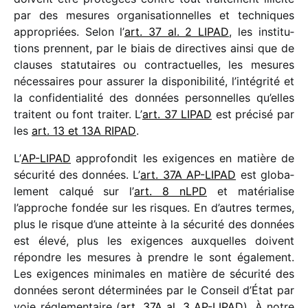
par des mesures orga­ni­sa­tion­nelles et tech­niques
appro­priées. Selon l’
art. 37 al. 2 LIPAD
, les insti­tu­
tions prennent, par le biais de direc­tives ainsi que de
clauses statu­taires ou contrac­tuelles, les mesures
néces­saires pour assu­rer la dispo­ni­bi­lité, l’intégrité et
la confi­den­tia­lité des données person­nelles qu’elles
traitent ou font trai­ter. L’
art. 37 LIPAD
est précisé par
les
art. 13 et 13A RIPAD
.
L’
AP-LIPAD
appro­fon­dit les exigences en matière de
sécu­rité des données. L’
art. 37A AP-LIPAD
est globa­
le­ment calqué sur l’
art. 8 nLPD
et maté­ria­lise
l’approche fondée sur les risques. En d’autres termes,
plus le risque d’une atteinte à la sécu­rité des données
est élevé, plus les exigences auxquelles doivent
répondre les mesures à prendre le sont égale­ment.
Les exigences mini­males en matière de sécu­rité des
données seront déter­mi­nées par le Conseil d’État par
voie régle­men­taire (
art. 37A al. 3 AP-LIPAD
). À notre