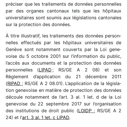
préci­ser que les trai­te­ments de données person­nelles
par des organes canto­naux tels que les hôpi­taux
univer­si­taires sont soumis aux légis­la­tions canto­nales
sur la protec­tion des données.
À titre illus­tra­tif, les trai­te­ments des données person­
nelles effec­tués par les hôpi­taux univer­si­taires de
Genève sont notam­ment couverts par la Loi gene­
voise du 5 octobre 2001 sur l’information du public,
l’accès aux docu­ments et la protec­tion des données
person­nelles (
LIPAD
; RS/​GE A 2 08) et son
Règlement d’application du 21 décembre 2011
(
RIPAD
; RS/​GE A 2 08.01). L’application de la légis­la­
tion gene­voise en matière de protec­tion des données
découle notam­ment de l’art. 3 al. 1 let. d de la Loi
gene­voise du 22 septembre 2017 sur l’organisation
des insti­tu­tions de droit public (
LOIDP
; RS/​GE A 2
24) et l’
art. 3 al. 1 let. c LIPAD
.