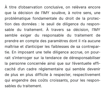
À titre d’observation conclu­sive, on relè­vera encore
que la déci­sion de l’IMY soulève, à notre sens, une
problé­ma­tique fonda­men­tale du droit de la protec­
tion des données : le seuil de dili­gence du respon­
sable du trai­te­ment. À travers sa déci­sion, l’IMY
semble exiger du respon­sable du trai­te­ment de
prendre en compte des para­mètres dont il n’a aucune
maîtrise et d’anticiper les faiblesses de sa contre­par­
tie. En impo­sant une telle dili­gence accrue, on pour­
rait s’interroger sur la tendance de déres­pon­sa­bi­li­ser
la personne concer­née ainsi que sur l’éventuelle effi­
ca­cité d’un cadre régle­men­taire qui semble deve­nir
de plus en plus diffi­cile à respec­ter, respec­ti­ve­ment
qui engendre des coûts crois­sants, pour les respon­
sables du traitement.