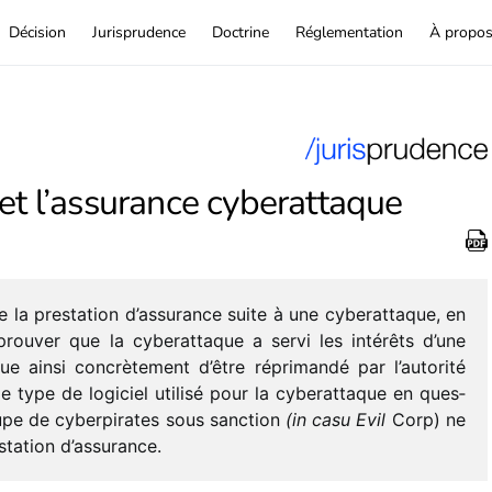
Décision
Jurisprudence
Doctrine
Réglementation
À propo
et l’assurance cyberattaque
e la pres­ta­tion d’assurance suite à une cybe­rat­taque, en
prou­ver que la cybe­rat­taque a servi les inté­rêts d’une
ue ainsi concrè­te­ment d’être répri­mandé par l’au­to­rité
e type de logi­ciel utilisé pour la cybe­rat­taque en ques­
upe de cyber­pi­rates sous sanc­tion
(in casu Evil
Corp) ne
­ta­tion d’assurance.