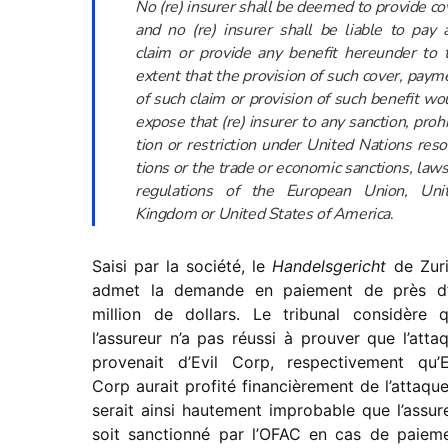
No (re) insu­rer shall be deemed to provide co
and no (re) insu­rer shall be liable to pay 
claim or provide any bene­fit hereun­der to 
extent that the provi­sion of such cover, paym
of such claim or provi­sion of such bene­fit wo
expose that (re) insu­rer to any sanc­tion, prohi
tion or restric­tion under United Nations reso­
tions or the trade or econo­mic sanc­tions, laws
regu­la­tions of the European Union, Uni
Kingdom or United States of America
.
Saisi par la société, le
Handelsgericht
de Zur
admet la demande en paie­ment de près d
million de dollars. Le tribu­nal consi­dère 
l’assureur n’a pas réussi à prou­ver que l’atta
prove­nait d’Evil Corp, respec­ti­ve­ment qu’E
Corp aurait profité finan­ciè­re­ment de l’attaque.
serait ainsi haute­ment impro­bable que l’assur
soit sanc­tionné par l’OFAC en cas de paie­m