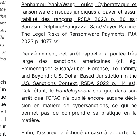
ver
Benhamou Yaniv/​Wang Louise, Cyberattaque et
any
ransom­ware : risques juri­diques à payer et assu­
the
ra­bi­lité des rançons, RSDA 2023 p. 80 ss
;
ent
Sarrasin Delphine/​Pangrazzi Sara/​Meyer Pauline,
uld
The Legal Risks of Ransomware Payments, PJA
­bi­
2023 p. 1077 ss).
lu­
 or
Deuxièmement, cet arrêt rappelle la portée très
ted
large des sanc­tions améri­caines (cf. ég.
Emmenegger Susan/​Zuber Florence, To Infinity
and Beyond : U.S. Dollar-Based Juristiction in the
ich
U.S. Sanctions Context, RSDA 2022 p. 114 ss
).
’un
Cela étant, le
Handelsgericht
souligne dans son
que
arrêt que l’OFAC n’a publié encore aucune déci­
que
sion en matière de cyber­sanc­tions, ce qui ne
vil
permet pas de comprendre sa pratique en la
 Il
matière.
eur
Enfin, l’assureur a échoué
in casu
à appor­ter la
ent