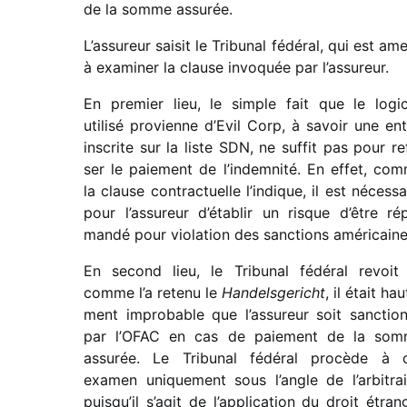
de la somme assurée.
L’assureur saisit le Tribunal fédé­ral, qui est am
à exami­ner la clause invo­quée par l’assureur.
En premier lieu, le simple fait que le logi­c
utilisé provienne d’Evil Corp, à savoir une ent
inscrite sur la liste SDN, ne suffit pas pour re
ser le paie­ment de l’indemnité. En effet, co
la clause contrac­tuelle l’indique, il est néces­sa
pour l’assureur d’établir un risque d’être rép
mandé pour viola­tion des sanc­tions américaine
En second lieu, le Tribunal fédé­ral revoit 
comme l’a retenu le
Handelsgericht
, il était hau
ment impro­bable que l’assureur soit sanc­tio
par l’OFAC en cas de paie­ment de la so
assu­rée. Le Tribunal fédé­ral procède à 
examen unique­ment sous l’angle de l’arbitrai
puisqu’il s’agit de l’application du droit étran­