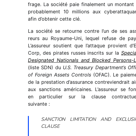
frage. La société paie fina­le­ment un montant
proba­ble­ment 10 millions aux cybe­rat­ta­qua
afin d’obtenir cette clé.
La société se retourne contre l’un de ses as
reurs au Royaume-Uni, lequel refuse de pay
L’assureur soutient que l’attaque provient d’E
Corp, des pirates russes inscrits sur la
Specia
Designated Nationals and Blocked Persons-L
(liste SDN) du
U.S. Treasury Department’s Off
of Foreign Assets Controls
(OFAC). Le paie­m
de la pres­ta­tion d’assurance contre­vien­drait ai
aux sanc­tions améri­caines. L’assureur se fo
en parti­cu­lier sur la clause contrac­tue
suivante :
SANCTION LIMITATION AND EXCLUSI
CLAUSE