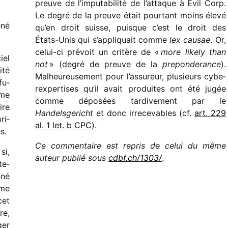
preuve de l’imputabilité de l’attaque à Evil Corp.
Le degré de la preuve était pour­tant moins élevé
ené
qu’en droit suisse, puisque c’est le droit des
États-Unis qui s’appliquait comme
lex causae
. Or,
celui-ci prévoit un critère de «
more likely than
iel
not
» (degré de preuve de la
prepon­de­rance
).
ité
Malheureusement pour l’assureur, plusieurs cybe­
fu­
rex­per­tises qu’il avait produites ont été jugée
mme
comme dépo­sées tardi­ve­ment par le
ire
Handelsgericht
et donc irre­ce­vables (cf.
art. 229
ri­
al. 1 let. b CPC
).
s.
Ce commen­taire est repris de celui du même
si,
auteur publié sous
cdbf​.ch/​1​3​03/
.
te­
nné
mme
cet
re,
ger