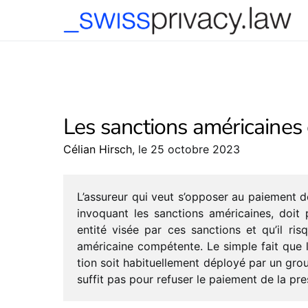
-->
Les sanctions américaines 
Célian Hirsch
, le 25 octobre 2023
L’assureur qui veut s’op­po­ser au paie­ment d
invo­quant les sanc­tions améri­caines, doit 
entité visée par ces sanc­tions et qu’il risq
améri­caine compé­tente. Le simple fait que l
tion soit habi­tuel­le­ment déployé par un gro
suffit pas pour refu­ser le paie­ment de la pres