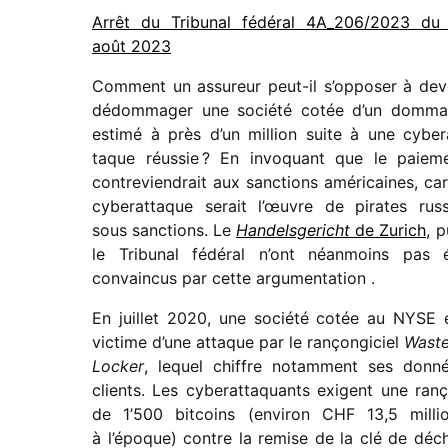
Arrêt du Tribunal fédé­ral 4A_​206/​2023 du
août 2023
Comment un assu­reur peut-il s’opposer à dev
dédom­ma­ger une société cotée d’un domm
estimé à près d’un million suite à une cybe­r
taque réus­sie ? En invo­quant que le paie­m
contre­vien­drait aux sanc­tions améri­caines, car
cybe­rat­taque serait l’œuvre de pirates rus
sous sanc­tions. Le
Handelsgericht
de Zurich
, p
le Tribunal fédé­ral n’ont néan­moins pas 
convain­cus par cette argumentation .
En juillet 2020, une société cotée au NYSE 
victime d’une attaque par le rançon­gi­ciel
Wast
Locker
, lequel chiffre notam­ment ses donn
clients. Les cybe­rat­ta­quants exigent une ran
de 1’500 bitcoins (envi­ron CHF 13,5 milli
à l’époque) contre la remise de la clé de déch