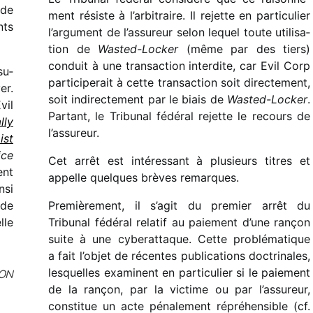
 de
ment résiste à l’arbitraire. Il rejette en parti­cu­lier
nts
l’argument de l’assureur selon lequel toute utili­sa­
tion de
Wasted-Locker
(même par des tiers)
conduit à une tran­sac­tion inter­dite, car Evil Corp
su­
parti­ci­pe­rait à cette tran­sac­tion soit direc­te­ment,
er.
soit indi­rec­te­ment par le biais de
Wasted-Locker
.
vil
Partant, le Tribunal fédé­ral rejette le recours de
lly
l’assureur.
ist
ice
Cet arrêt est inté­res­sant à plusieurs titres et
ent
appelle quelques brèves remarques.
nsi
nde
Premièrement, il s’agit du premier arrêt du
lle
Tribunal fédé­ral rela­tif au paie­ment d’une rançon
suite à une cybe­rat­taque. Cette problé­ma­tique
a fait l’objet de récentes publi­ca­tions doctri­nales,
lesquelles examinent en parti­cu­lier si le paie­ment
ON
de la rançon, par la victime ou par l’assureur,
consti­tue un acte péna­le­ment répré­hen­sible (cf.