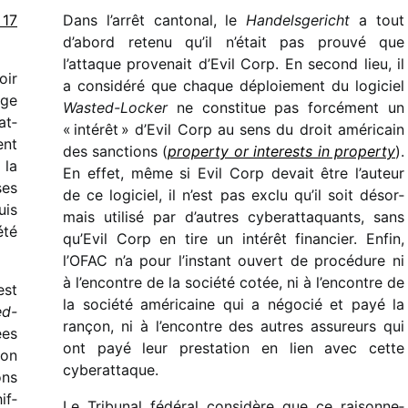
 17
Dans l’arrêt canto­nal, le
Handelsgericht
a tout
d’abord retenu qu’il n’était pas prouvé que
l’attaque prove­nait d’Evil Corp. En second lieu, il
oir
a consi­déré que chaque déploie­ment du logi­ciel
age
Wasted-Locker
ne consti­tue pas forcé­ment un
at­
« inté­rêt » d’Evil Corp au sens du droit améri­cain
ent
des sanc­tions (
property or inter­ests in property
).
 la
En effet, même si Evil Corp devait être l’auteur
ses
de ce logi­ciel, il n’est pas exclu qu’il soit désor­
uis
mais utilisé par d’autres cybe­rat­ta­quants, sans
été
qu’Evil Corp en tire un inté­rêt finan­cier. Enfin,
l’OFAC n’a pour l’instant ouvert de procé­dure ni
à l’encontre de la société cotée, ni à l’encontre de
est
la société améri­caine qui a négo­cié et payé la
ed-
rançon, ni à l’encontre des autres assu­reurs qui
ées
ont payé leur pres­ta­tion en lien avec cette
çon
cyberattaque.
ons
if­
Le Tribunal fédé­ral consi­dère que ce raison­ne­