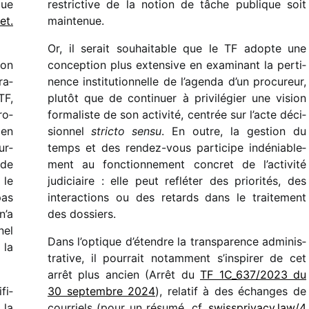
que
restric­tive de la notion de tâche publique soit
et.
maintenue.
Or, il serait souhai­table que le TF adopte une
ion
concep­tion plus exten­sive en exami­nant la perti­
ra­
nence insti­tu­tion­nelle de l’agenda d’un procu­reur,
TF,
plutôt que de conti­nuer à privi­lé­gier une vision
ro­
forma­liste de son acti­vité, centrée sur l’acte déci­
 en
sion­nel
stricto sensu
. En outre, la gestion du
ur­
temps et des rendez-vous parti­cipe indé­nia­ble­
ide
ment au fonc­tion­ne­ment concret de l’activité
 le
judi­ciaire : elle peut reflé­ter des prio­ri­tés, des
pas
inter­ac­tions ou des retards dans le trai­te­ment
n’a
des dossiers.
nel
Dans l’optique d’étendre la trans­pa­rence admi­nis­
 la
tra­tive, il pour­rait notam­ment s’inspirer de cet
arrêt plus ancien (Arrêt du
TF 1C_​637/​2023 du
fi­
30 septembre 2024
), rela­tif à des échanges de
 la
cour­riels (pour un résumé, cf.
swiss​pri​vacy​.law/​4​