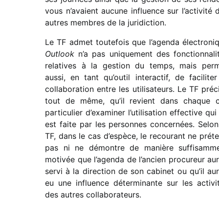
vous n’avaient aucune influence sur l’ac­ti­vité 
autres membres de la juridiction.
Le TF admet toute­fois que l’agenda élec­tro­ni
Outlook
n’a pas unique­ment des fonc­tion­na­li­
rela­tives à la gestion du temps, mais per
aussi, en tant qu’ou­til inter­ac­tif, de faci­li­ter
colla­bo­ra­tion entre les utili­sa­teurs. Le TF préc
tout de même, qu’il revient dans chaque 
parti­cu­lier d’exa­mi­ner l’uti­li­sa­tion effec­tive qu
est faite par les personnes concer­nées. Selon
TF, dans le cas d’es­pèce, le recou­rant ne prét
pas ni ne démontre de manière suffi­sam­m
moti­vée que l’agenda de l’an­cien procu­reur aur
servi à la direc­tion de son cabi­net ou qu’il aur
eu une influence déter­mi­nante sur les acti­vi­
des autres collaborateurs.