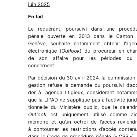
juin 2025
En fait
Le requé­rant, pour­suivi dans une procé­d
pénale ouverte en 2013 dans le Canton
Genève, souhaite notam­ment obte­nir l’age
élec­tro­nique (
Outlook
) du procu­reur en cha
de son affaire pour les périodes qui 
concernent.
Par déci­sion du 30 avril 2024, la commis­sion
gestion refuse la demande du pour­suivi d’ac­
der à l’agenda liti­gieux, consi­dé­rant notam­m
que la LIPAD ne s’applique pas à l’ac­ti­vité juri­d
tion­nelle du Ministère public, que le calen­dr
Outlook
est unique­ment utilisé comme ai
mémoire et qu’un octroi de l’ac­cès revien­dr
à contour­ner les restric­tions d’ac­cès conte­n
dans le
Code de procé­dure pénale (« CPP »)
.