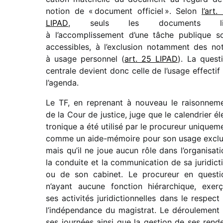
notion de « docu­ment offi­ciel ». Selon
l’art.
LIPAD
, seuls les docu­ments li
à l’accomplissement d’une tâche publique s
acces­sibles, à l’exclusion notam­ment des no
à usage person­nel (
art. 25 LIPAD
). La ques­t
centrale devient donc celle de l’usage effec­tif
l’agenda.
Le TF, en repre­nant à nouveau le raison­ne­m
de la Cour de justice, juge que le calen­drier él
tro­nique a été utilisé par le procu­reur unique­m
comme un aide-mémoire pour son usage exclu­
mais qu’il ne joue aucun rôle dans l’or­ga­ni­sa­ti
la conduite et la commu­ni­ca­tion de sa juri­dic­t
ou de son cabi­net. Le procu­reur en ques­ti
n’ayant aucune fonc­tion hiérar­chique, exer­ç
ses acti­vi­tés juri­dic­tion­nelles dans le respect
l’in­dé­pen­dance du magis­trat. Le dérou­le­ment
ses jour­nées ainsi que la gestion de ses rend