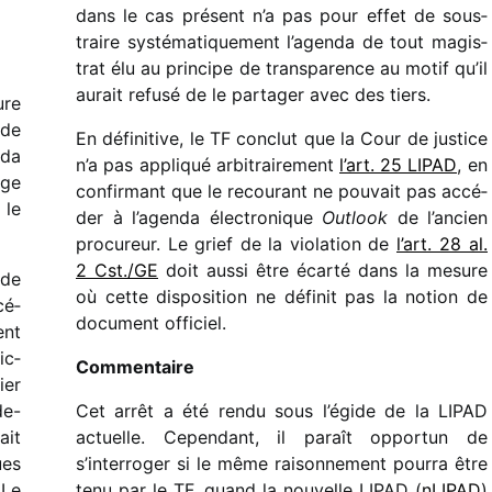
dans le cas présent n’a pas pour effet de sous­
traire systé­ma­ti­que­ment l’agenda de tout magis­
trat élu au prin­cipe de trans­pa­rence au motif qu’il
aurait refusé de le parta­ger avec des tiers.
ure
 de
En défi­ni­tive, le TF conclut que la Cour de justice
nda
n’a pas appli­qué arbi­trai­re­ment
l’art. 25 LIPAD
, en
rge
confir­mant que le recou­rant ne pouvait pas accé­
le
der à l’agenda élec­tro­nique
Outlook
de l’an­cien
procu­reur. Le grief de la viola­tion de
l’art. 28 al.
2 Cst./GE
doit aussi être écarté dans la mesure
 de
où cette dispo­si­tion ne défi­nit pas la notion de
cé­
docu­ment officiel.
ent
ic­
Commentaire
ier
de-
Cet arrêt a été rendu sous l’égide de la LIPAD
ait
actuelle. Cependant, il paraît oppor­tun de
ues
s’interroger si le même raison­ne­ment pourra être
 Le
tenu par le TF, quand la nouvelle LIPAD (
nLIPAD
)