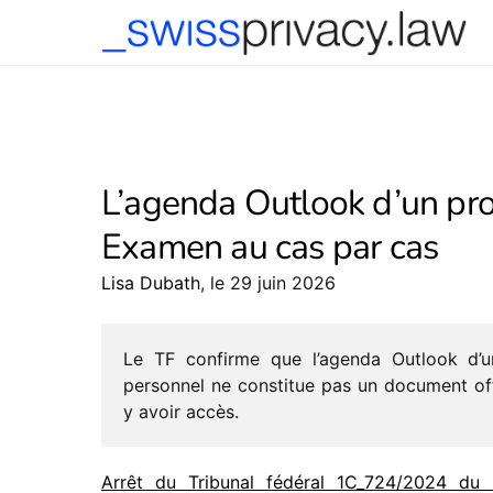
-->
L’agenda Outlook d’un proc
Examen au cas par cas
Lisa Dubath
, le 29 juin 2026
Le TF confirme que l’agenda Outlook d’u
person­nel ne consti­tue pas un docu­ment off
y avoir accès.
Arrêt du Tribunal fédé­ral 1C_​724/​2024 du