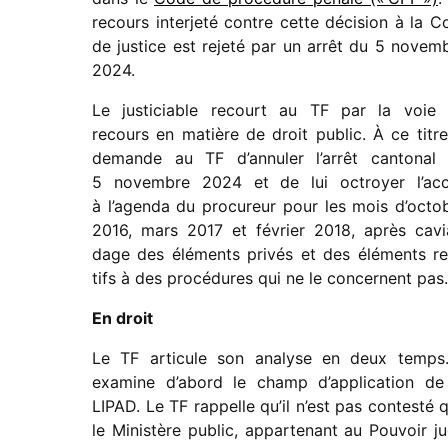
recours inter­jeté contre cette déci­sion à la C
de justice est rejeté par un arrêt du 5 novem
2024.
Le justi­ciable recourt au TF par la voie
recours en matière de droit public. À ce titre,
demande au TF d’an­nu­ler l’ar­rêt canto­nal
5 novembre 2024 et de lui octroyer l’ac­
à l’agenda du procu­reur pour les mois d’oc­to
2016, mars 2017 et février 2018, après cavi
dage des éléments privés et des éléments re
tifs à des procé­dures qui ne le concernent pas.
En droit
Le TF arti­cule son analyse en deux temps.
examine d’abord le champ d’application de
LIPAD. Le TF rappelle qu’il n’est pas contesté 
le Ministère public, appar­te­nant au Pouvoir ju