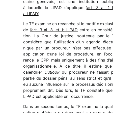
ciaire gene­vois, est une insti­tu­tion publi
à laquelle la LIPAD s’ap­plique (
art. 3 al. 1 l
a LIPAD
).
Le TF examine en revanche si le motif d’exclus
de
l’art. 3 al. 3 let. b LIPAD
entre en consi­dé­
tion. La Cour de justice, soute­nue par le 
consi­dère que l’uti­li­sa­tion d’un agenda élec­t
nique par un procu­reur n’est pas effec­tuée
appli­ca­tion d’une loi de procé­dure, en l’oc­c
rence le CPP, mais unique­ment à des fins d’a
orga­ni­sa­tion­nelle. À ce titre, il estime que
calen­drier
Outlook
du procu­reur ne faisait 
partie du dossier pénal au sens strict et qu’il 
eu aucune influence sur le proces­sus déci­sion­
propre­ment dit. Dès lors, le TF constate que
LIPAD est appli­cable en l’occurrence.
Dans un second temps, le TF examine la quali­
ca­tion maté­rielle du docu­ment au regard de