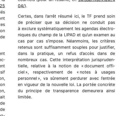
 25
04/
).
és
Certes, dans l’arrêt résumé ici, le TF prend soin
ont
de préci­ser que sa déci­sion ne conduit pas
tes
à exclure systé­ma­ti­que­ment les agen­das élec­tro­
ion
niques du champ de la LIPAD et qu’un examen au
 de
cas par cas s’impose. Néanmoins, les critères
rete­nus sont suffi­sam­ment souples pour justi­fier,
ent
dans la pratique, un refus d’accès dans de
ec­
nombreux cas. Cette inter­pré­ta­tion juris­pru­den­
ent
tielle, rela­tive à la notion de « docu­ment offi­
sif
ciel », respec­ti­ve­ment de « notes à usages
on,
person­nel », va sûre­ment perdu­rer avec l’entrée
ion
en vigueur de la nouvelle loi. La portée concrète
on,
du prin­cipe de trans­pa­rence demeu­rera ainsi
ait
limitée.
 de
 de
ez-