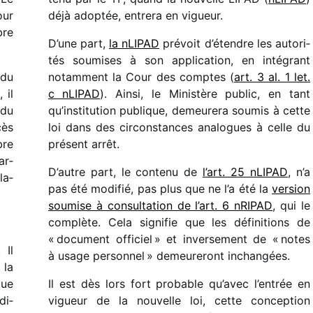
our
déjà adop­tée, entrera en vigueur.
bre
D’une part,
la nLIPAD
prévoit d’étendre les auto­ri­
tés soumises à son appli­ca­tion, en inté­grant
 du
notam­ment la Cour des comptes (
art. 3 al. 1 let.
 il
c nLIPAD
). Ainsi, le Ministère public, en tant
 du
qu’institution publique, demeu­rera soumis à cette
cès
loi dans des circons­tances analogues à celle du
bre
présent arrêt.
ar­
D’autre part, le contenu de
l’art. 25 nLIPAD
, n’a
la­
pas été modi­fié, pas plus que ne l’a été la
version
soumise à consul­ta­tion de l’art. 6 nRIPAD
, qui le
complète. Cela signi­fie que les défi­ni­tions de
« docu­ment offi­ciel » et inver­se­ment de « notes
 Il
à usage person­nel » demeu­re­ront inchangées.
 la
que
Il est dès lors fort probable qu’avec l’entrée en
di­
vigueur de la nouvelle loi, cette concep­tion