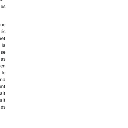
des
que
tés
met
 la
ise
cas
i en
 le
end
ent
ait
ait
tés