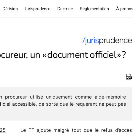
Décision
Jurisprudence
Doctrine
Réglementation
À propo
ureur, un « document officiel » ?
n procu­reur utilisé unique­ment comme aide-mémoire
i­ciel acces­sible, de sorte que le requé­rant ne peut pas
 25
Le TF ajoute malgré tout que le refus d’ac­cès