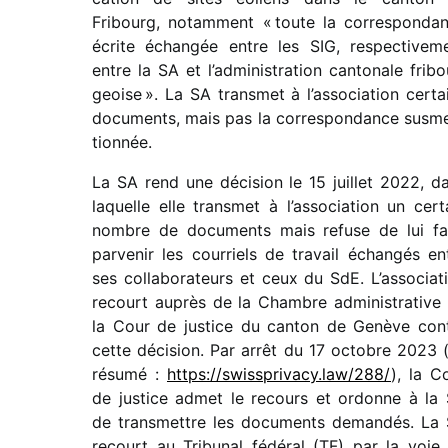
Fribourg, notam­ment « toute la corres­pon­da
écrite échan­gée entre les SIG, respec­ti­ve­m
entre la SA et l’ad­mi­nis­tra­tion canto­nale fribo
geoise ». La SA trans­met à l’as­so­cia­tion certa
docu­ments, mais pas la corres­pon­dance susm
tion­née.
La SA rend une déci­sion le 15 juillet 2022, d
laquelle elle trans­met à l’as­so­cia­tion un cert
nombre de docu­ments mais refuse de lui fa
parve­nir les cour­riels de travail échan­gés en
ses colla­bo­ra­teurs et ceux du SdE. L’associat
recourt auprès de la Chambre admi­nis­tra­tive
la Cour de justice du canton de Genève con
cette déci­sion. Par arrêt du 17 octobre 2023 (
résumé :
https://​swiss​pri​vacy​.law/​2​88/
), la C
de justice admet le recours et ordonne à la
de trans­mettre les docu­ments deman­dés. La
recourt au Tribunal fédé­ral (TF) par la voie