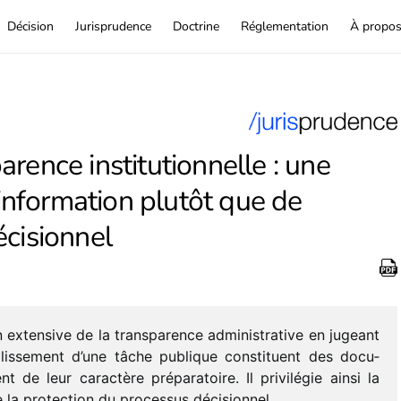
Décision
Jurisprudence
Doctrine
Réglementation
À propo
rence institutionnelle : une
’information plutôt que de
écisionnel
exten­sive de la trans­pa­rence admi­nis­tra­tive en jugeant
lissement d’une tâche publique consti­tuent des docu­
t de leur carac­tère prépa­ra­toire. Il privi­lé­gie ainsi la
de la protec­tion du proces­sus déci­sion­nel.