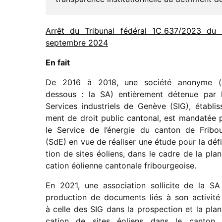
Arrêt du Tribunal fédé­ral 1C_​637/​2023 du
septembre 2024
En fait
De 2016 à 2018, une société anonyme (
dessous : la SA) entiè­re­ment déte­nue par 
Services indus­triels de Genève (SIG), établis­
ment de droit public canto­nal, est manda­tée 
le Service de l’éner­gie du canton de Fribo
(SdE) en vue de réali­ser une étude pour la défi­
tion de sites éoliens, dans le cadre de la plani­
ca­tion éolienne canto­nale fribour­geoise.
En 2021, une asso­cia­tion solli­cite de la SA
produc­tion de docu­ments liés à son acti­vité
à celle des SIG dans la pros­pec­tion et la plani­
ca­tion de sites éoliens dans le canton