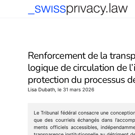
-->
Renforcement de la transpa
logique de circulation de l
protection du processus d
Lisa Dubath
, le 31 mars 2026
Le Tribunal fédé­ral consacre une concep­tion 
que des cour­riels échan­gés dans l’accomp
ments offi­ciels acces­sibles, indé­pen­dam­men
trans­pa­rence insti­tu­tion­nelle au détri­ment 