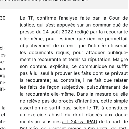
 30
Le TF, confirme l’analyse faite par la Cour de
justice, qui s’est appuyée sur un commu­ni­qué de
presse du 24 août 2022 rédigé par la recou­rante
elle-même, pour esti­mer que rien ne permet­tait
objec­ti­ve­ment de rete­nir que l’in­ti­mée utili­se­rait
ci-
les docu­ments requis, pour atta­quer publi­que­
les
ment la recou­rante et ternir sa répu­ta­tion. Malgré
se­
son contenu expli­cite, ce commu­ni­qué ne suffit
par
pas à lui seul à prou­ver les faits dont se prévaut
urg
la recou­rante ; au contraire, il ne fait que rela­ter
ni­
les faits de façon subjec­tive, puis­qu’é­ma­nant de
fi­
la recou­rante elle-même. Dans la mesure où elle
ne relève pas du procès d’in­ten­tion, cette simple
 la
asser­tion ne suffit pas, selon le TF, à consti­tuer
 et
un exer­cice abusif du droit d’ac­cès aux docu­
fi­
ments au sens des
art. 24 ss LIPAD
de la part de
 de
l’in­ti­mée, ce d’au­tant moins qu’en vertu de
l’art.