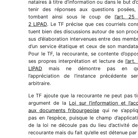
na­taires à titre d’in­for­ma­tion ou dans le but d’
te­nir des réponses aux ques­tions posées,
tombant ainsi sous le coup de
l’art. 25 
2 LIPAD
. Le TF précise que ces cour­riels cons
tuent bien des discus­sions autour de son proc
sus d’éla­bo­ra­tion inter­ve­nues entre des memb
d’un service étatique et ceux de son manda­ta
Pour le TF, la recou­rante, se contente d’oppo
ses propres inter­pré­ta­tion et lecture de
l’art.
LIPAD
mais ne démontre pas en qu
l’appréciation de l’instance précé­dente ser
arbi­traire.
Le TF ajoute que la recou­rante ne peut pas ti
argu­ment de la
Loi sur l’in­for­ma­tion et l’ac­
aux docu­ments fribour­geoise
qui ne s’ap­pli
pas en l’es­pèce, puisque le champ d’ap­pli­ca­t
de la loi ne découle pas du lieu d’ac­ti­vité de
recou­rante mais du fait qu’elle est déte­nue par