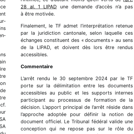
nce
28 al. 1 LIPAD
une demande d’ac­cès n’a pas
ent
à être moti­vée.
ur­
Finalement, le TF admet l’interprétation rete­nue
ins
par la juri­dic­tion canto­nale, selon laquelle ces
en­
échanges consti­tuent des « docu­ments » au sens
de la LIPAD, et doivent dès lors être rendus
ans
acces­sibles.
ain
Commentaire
ire
tre
L’arrêt rendu le 30 septembre 2024 par le TF
ion
porte sur la déli­mi­ta­tion entre les docu­ments
 de
acces­sibles au public et les supports internes
tre
parti­ci­pant au proces­sus de forma­tion de la
cf.
déci­sion. L’apport prin­ci­pal de l’arrêt réside dans
our
l’approche adop­tée pour défi­nir la notion de
 SA
docu­ment offi­ciel. Le Tribunal fédé­ral valide une
 SA
concep­tion qui ne repose pas sur le rôle du
 du