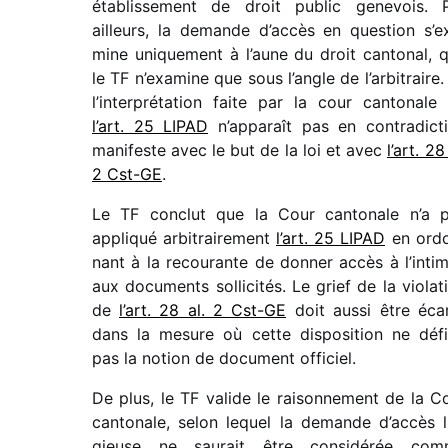
établis­se­ment de droit public gene­vois. 
ailleurs, la demande d’ac­cès en ques­tion s’e
mine unique­ment à l’aune du droit canto­nal, 
le TF n’exa­mine que sous l’angle de l’ar­bi­traire.
l’in­ter­pré­ta­tion faite par la cour canto­nale
l’art. 25 LIPAD
n’ap­pa­raît pas en contra­dic­t
mani­feste avec le but de la loi et avec
l’art. 28
2 Cst-GE
.
Le TF conclut que la Cour canto­nale n’a 
appli­qué arbi­trai­re­ment
l’art. 25 LIPAD
en ord
nant à la recou­rante de donner accès à l’in­ti­
aux docu­ments solli­ci­tés. Le grief de la viola­t
de
l’art. 28 al. 2 Cst-GE
doit aussi être éca
dans la mesure où cette dispo­si­tion ne défi­
pas la notion de docu­ment offi­ciel.
De plus, le TF valide le raison­ne­ment de la C
canto­nale, selon lequel la demande d’ac­cès li
gieuse ne saurait être consi­dé­rée co