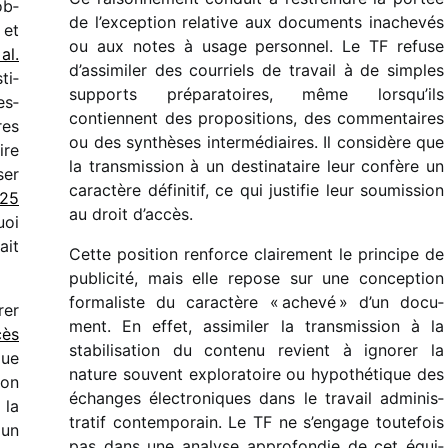
ob­
de l’exception rela­tive aux docu­ments inache­vés
 et
ou aux notes à usage person­nel. Le TF refuse
al.
d’assimiler des cour­riels de travail à de simples
ti­
supports prépa­ra­toires, même lorsqu’ils
es­
contiennent des propo­si­tions, des commen­taires
res
ou des synthèses inter­mé­diaires. Il consi­dère que
ire
la trans­mis­sion à un desti­na­taire leur confère un
ser
carac­tère défi­ni­tif, ce qui justi­fie leur soumis­sion
 25
au droit d’accès.
oi
ait
Cette posi­tion renforce clai­re­ment le prin­cipe de
publi­cité, mais elle repose sur une concep­tion
forma­liste du carac­tère « achevé » d’un docu­
rer
ment. En effet, assi­mi­ler la trans­mis­sion à la
cès
stabi­li­sa­tion du contenu revient à igno­rer la
que
nature souvent explo­ra­toire ou hypo­thé­tique des
ion
échanges élec­tro­niques dans le travail admi­nis­
 la
tra­tif contem­po­rain. Le TF ne s’engage toute­fois
 un
pas dans une analyse appro­fon­die de cet équi­