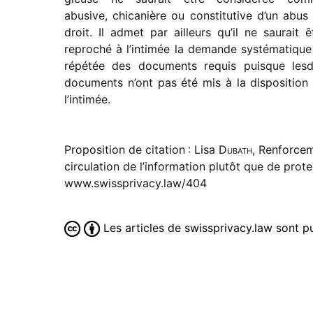
abusive, chica­nière ou consti­tu­tive d’un abus
droit. Il admet par ailleurs qu’il ne saurait ê
repro­ché à l’intimée la demande systé­ma­tique
répé­tée des docu­ments requis puisque lesd
docu­ments n’ont pas été mis à la dispo­si­tion
l’in­ti­mée.
Proposition de citation : Lisa
Dubath
, Renforcem
circulation de l’information plutôt que de pro
www.swissprivacy.law/404
Les articles de swissprivacy.law sont 