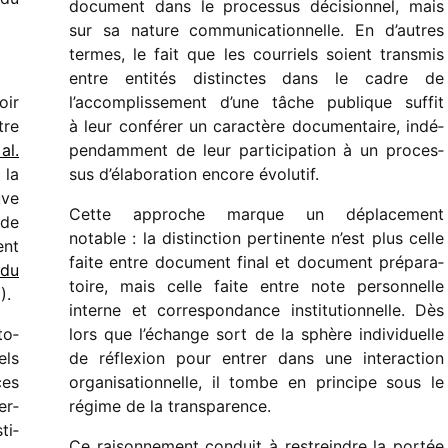
docu­ment dans le proces­sus déci­sion­nel, mais
sur sa nature commu­ni­ca­tion­nelle. En d’autres
termes, le fait que les cour­riels soient trans­mis
entre enti­tés distinctes dans le cadre de
oir
l’accomplissement d’une tâche publique suffit
tre
à leur confé­rer un carac­tère docu­men­taire, indé­
al.
pen­dam­ment de leur parti­ci­pa­tion à un proces­
 la
sus d’élaboration encore évolu­tif.
uve
Cette approche marque un dépla­ce­ment
 de
notable : la distinc­tion perti­nente n’est plus celle
ent
faite entre docu­ment final et docu­ment prépa­ra­
 du
toire, mais celle faite entre note person­nelle
).
interne et corres­pon­dance insti­tu­tion­nelle. Dès
to­
lors que l’échange sort de la sphère indi­vi­duelle
els
de réflexion pour entrer dans une inter­ac­tion
ces
orga­ni­sa­tion­nelle, il tombe en prin­cipe sous le
er­
régime de la trans­pa­rence.
ti­
Ce raison­ne­ment conduit à restreindre la portée