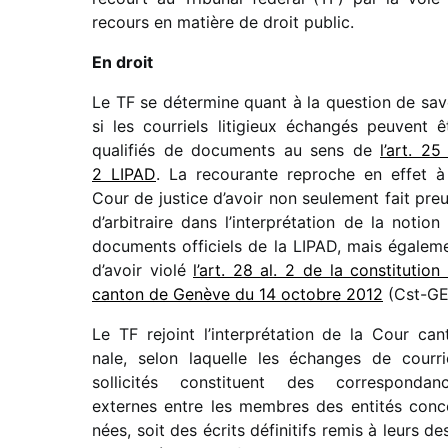
recours en matière de droit public.
En droit
Le TF se déter­mine quant à la ques­tion de sav
si les cour­riels liti­gieux échan­gés peuvent ê
quali­fiés de docu­ments au sens de
l’art. 25 
2 LIPAD
. La recou­rante reproche en effet à
Cour de justice d’avoir non seule­ment fait pre
d’ar­bi­traire dans l’in­ter­pré­ta­tion de la notion
docu­ments offi­ciels de la LIPAD, mais égale­m
d’avoir violé
l’art. 28 al. 2 de la consti­tu­tion
canton de Genève du 14 octobre 2012
(Cst-GE
Le TF rejoint l’interprétation de la Cour can
nale, selon laquelle les échanges de cour­ri
solli­ci­tés consti­tuent des corres­pon­dan
externes entre les membres des enti­tés conc
nées, soit des écrits défi­ni­tifs remis à leurs des