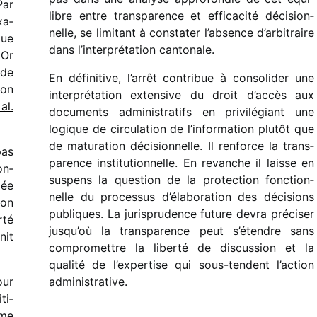
Par
libre entre trans­pa­rence et effi­ca­cité déci­sion­
xa­
nelle, se limi­tant à consta­ter l’absence d’arbitraire
que
dans l’interprétation canto­nale.
 Or
 de
En défi­ni­tive, l’arrêt contri­bue à conso­li­der une
ion
inter­pré­ta­tion exten­sive du droit d’accès aux
 al.
docu­ments admi­nis­tra­tifs en privi­lé­giant une
logique de circu­la­tion de l’information plutôt que
de matu­ra­tion déci­sion­nelle. Il renforce la trans­
pas
pa­rence insti­tu­tion­nelle. En revanche il laisse en
on­
suspens la ques­tion de la protec­tion fonc­tion­
mée
nelle du proces­sus d’élaboration des déci­sions
ion
publiques. La juris­pru­dence future devra préci­ser
rté
jusqu’où la trans­pa­rence peut s’étendre sans
nit
compro­mettre la liberté de discus­sion et la
qualité de l’expertise qui sous-tendent l’action
our
admi­nis­tra­tive.
ti­
mme