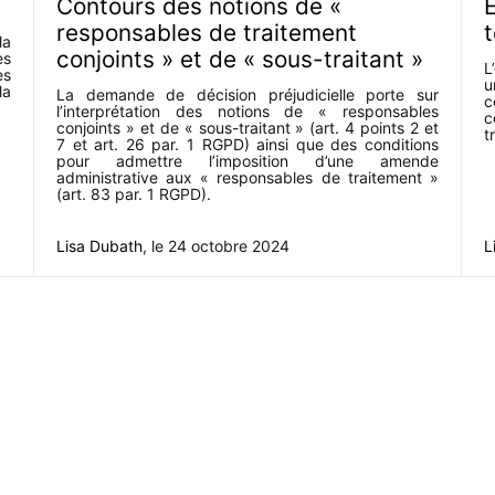
Contours des notions de «
responsables de traitement
t
la
conjoints » et de « sous-traitant »
es
L
es
u
la
La demande de décision préjudicielle porte sur
c
l’interprétation des notions de « responsables
c
conjoints » et de « sous-traitant » (art. 4 points 2 et
t
7 et art. 26 par. 1 RGPD) ainsi que des conditions
pour admettre l’imposition d’une amende
administrative aux « responsables de traitement »
(art. 83 par. 1 RGPD).
Lisa Dubath
, le
24 octobre 2024
L