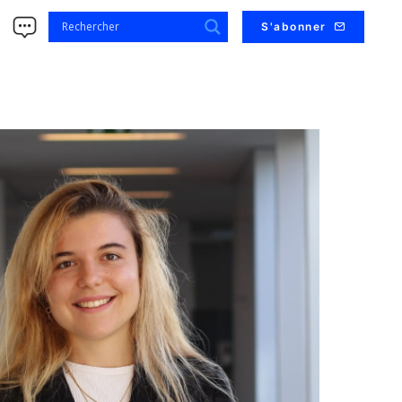
s
S'abonner