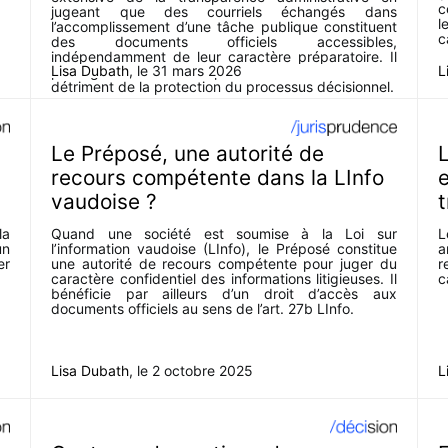
c
jugeant que des courriels échangés dans
l
l’accomplissement d’une tâche publique constituent
c
des documents officiels accessibles,
indépendamment de leur caractère préparatoire. Il
Lisa Dubath
, le
31 mars 2026
L
privilégie ainsi la transparence institutionnelle au
détriment de la protection du processus décisionnel.
Le Préposé, une autorité de
L
recours compétente dans la LInfo
e
vaudoise ?
t
la
Quand une société est soumise à la Loi sur
L
un
l’information vaudoise (LInfo), le Préposé constitue
a
er
une autorité de recours compétente pour juger du
r
caractère confidentiel des informations litigieuses. Il
c
bénéficie par ailleurs d’un droit d’accès aux
documents officiels au sens de l’art. 27b LInfo.
Lisa Dubath
, le
2 octobre 2025
L