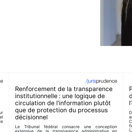
Renforcement de la transparence
P
n
institutionnelle : une logique de
d
circulation de l’information plutôt
l
que de protection du processus
ur
D
décisionnel
el
a
de
C
f
Le Tribunal fédéral consacre une conception
(
extensive de la transparence administrative en