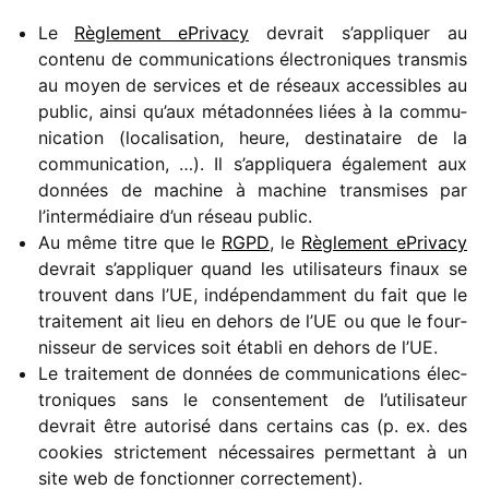
Le
Règlement ePrivacy
devrait s’appliquer au
contenu de commu­ni­ca­tions élec­tro­niques trans­mis
au moyen de services et de réseaux acces­sibles au
public, ainsi qu’aux méta­don­nées liées à la commu­
ni­ca­tion (loca­li­sa­tion, heure, desti­na­taire de la
commu­ni­ca­tion, …). Il s’appliquera égale­ment aux
données de machine à machine trans­mises par
l’intermédiaire d’un réseau public.
Au même titre que le
RGPD
, le
Règlement ePrivacy
devrait s’appliquer quand les utili­sa­teurs finaux se
trouvent dans l’UE, indé­pen­dam­ment du fait que le
trai­te­ment ait lieu en dehors de l’UE ou que le four­
nis­seur de services soit établi en dehors de l’UE.
Le trai­te­ment de données de commu­ni­ca­tions élec­
tro­niques sans le consen­te­ment de l’utilisateur
devrait être auto­risé dans certains cas (p. ex. des
cookies stric­te­ment néces­saires permet­tant à un
site web de fonc­tion­ner correctement).