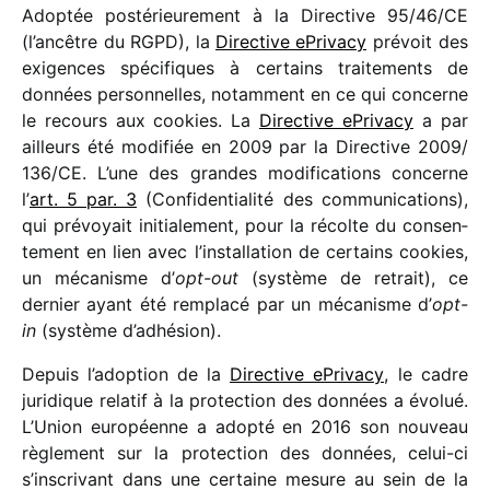
Adoptée posté­rieu­re­ment à la Directive 95/​46/​CE
(l’ancêtre du RGPD), la
Directive ePrivacy
prévoit des
exigences spéci­fiques à certains trai­te­ments de
données person­nelles, notam­ment en ce qui concerne
le recours aux cookies. La
Directive ePrivacy
a par
ailleurs été modi­fiée en 2009 par la Directive 2009/​
136/​CE. L’une des grandes modi­fi­ca­tions concerne
l’
art. 5 par. 3
(Confidentialité des commu­ni­ca­tions),
qui prévoyait initia­le­ment, pour la récolte du consen­
te­ment en lien avec l’installation de certains cookies,
un méca­nisme d’
opt-out
(système de retrait), ce
dernier ayant été remplacé par un méca­nisme d’
opt-
in
(système d’adhésion).
Depuis l’adoption de la
Directive ePrivacy
, le cadre
juri­dique rela­tif à la protec­tion des données a évolué.
L’Union euro­péenne a adopté en 2016 son nouveau
règle­ment sur la protec­tion des données, celui-ci
s’inscrivant dans une certaine mesure au sein de la