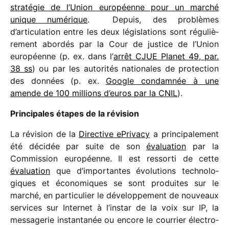
stra­té­gie de l’Union euro­péenne pour un marché
unique numé­rique
. Depuis, des problèmes
d’articulation entre les deux légis­la­tions sont régu­liè­
re­ment abor­dés par la Cour de justice de l’Union
euro­péenne (p. ex. dans l’
arrêt CJUE Planet 49, par.
38 ss
) ou par les auto­ri­tés natio­nales de protec­tion
des données (p. ex.
Google condam­née à une
amende de 100 millions d’euros par la CNIL
).
Principales étapes de la révision
La révi­sion de la
Directive ePrivacy
a prin­ci­pa­le­ment
été déci­dée par suite de son
évalua­tion
par la
Commission euro­péenne. Il est ressorti de cette
évalua­tion
que d’importantes évolu­tions tech­no­lo­
giques et écono­miques se sont produites sur le
marché, en parti­cu­lier le déve­lop­pe­ment de nouveaux
services sur Internet à l’instar de la voix sur IP, la
messa­ge­rie instan­ta­née ou encore le cour­rier élec­tro­