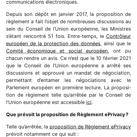
commu­ni­ca­tions électroniques.
Depuis son dépôt en janvier 2017, la propo­si­tion de
règle­ment a fait l’objet de nombreuses discus­sions au
sein du Conseil de l’Union euro­péenne, les Ministres
s’étant rencon­tré 51 fois. Entre-temps, le
Contrôleur
euro­péen de la protec­tion des données
, ainsi que le
Comité écono­mique et social euro­péen
, ont pu
chacun rendre un avis. Ce n’est que le 10 février 2021
que le Conseil de l’Union euro­péenne a arrêté ses
discus­sions et approuvé un mandat de négo­cia­tion,
permet­tant d’entamer les négo­cia­tions avec le
Parlement euro­péen en première lecture. La propo­si­
tion de règle­ment telle qu’arrêtée par le Conseil de
l’Union euro­péenne est acces­sible
ici
.
Que prévoit la propo­si­tion de Règlement ePrivacy ?
Telle qu’arrêtée, la
propo­si­tion de Règlement ePrivacy
prévoit notam­ment ce qui suit :