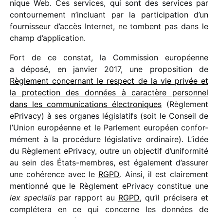
nique Web. Ces services, qui sont des services par
contour­ne­ment n’incluant par la parti­ci­pa­tion d’un
four­nis­seur d’accès Internet, ne tombent pas dans le
champ d’application.
Fort de ce constat, la Commission euro­péenne
a déposé, en janvier 2017, une propo­si­tion de
Règlement concer­nant le respect de la vie privée et
la protec­tion des données à carac­tère person­nel
dans les commu­ni­ca­tions élec­tro­niques
(Règlement
ePrivacy) à ses organes légis­la­tifs (soit le Conseil de
l’Union euro­péenne et le Parlement euro­péen confor­
mé­ment à la procé­dure légis­la­tive ordi­naire). L’idée
du Règlement ePrivacy, outre un objec­tif d’uniformité
au sein des États-membres, est égale­ment d’assurer
une cohé­rence avec le
RGPD
. Ainsi, il est clai­re­ment
mentionné que le Règlement ePrivacy consti­tue une
lex specia­lis
par rapport au
RGPD
, qu’il préci­sera et
complé­tera en ce qui concerne les données de