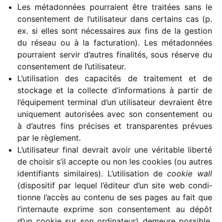
Les méta­don­nées pour­raient être trai­tées sans le
consen­te­ment de l’utilisateur dans certains cas (p.
ex. si elles sont néces­saires aux fins de la gestion
du réseau ou à la factu­ra­tion). Les méta­don­nées
pour­raient servir d’autres fina­li­tés, sous réserve du
consen­te­ment de l’utilisateur.
L’utilisation des capa­ci­tés de trai­te­ment et de
stockage et la collecte d’in­for­ma­tions à partir de
l’équipement termi­nal d’un utili­sa­teur devraient être
unique­ment auto­ri­sées avec son consen­te­ment ou
à d’autres fins précises et trans­pa­rentes prévues
par le règlement.
L’utilisateur final devrait avoir une véri­table liberté
de choi­sir s’il accepte ou non les cookies (ou autres
iden­ti­fiants simi­laires). L’utilisation de
cookie wall
(dispo­si­tif par lequel l’éditeur d’un site web condi­
tionne l’accès au contenu de ses pages au fait que
l’internaute exprime son consen­te­ment au dépôt
d’un cookie sur son ordi­na­teur) demeure possible,