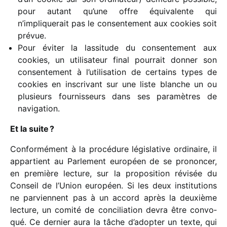
pour autant qu’une offre équi­va­lente qui
n’impliquerait pas le consen­te­ment aux cookies soit
prévue.
Pour éviter la lassi­tude du consen­te­ment aux
cookies, un utili­sa­teur final pour­rait donner son
consen­te­ment à l’uti­li­sa­tion de certains types de
cookies en inscri­vant sur une liste blanche un ou
plusieurs four­nis­seurs dans ses para­mètres de
navigation.
Et la suite ?
Conformément à la procé­dure légis­la­tive ordi­naire, il
appar­tient au Parlement euro­péen de se pronon­cer,
en première lecture, sur la propo­si­tion révi­sée du
Conseil de l’Union euro­péen. Si les deux insti­tu­tions
ne parviennent pas à un accord après la deuxième
lecture, un comité de conci­lia­tion devra être convo­
qué. Ce dernier aura la tâche d’adopter un texte, qui