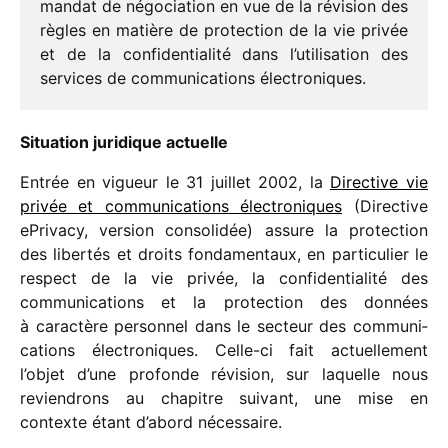
mandat de négo­cia­tion en vue de la révi­sion des
règles en matière de protec­tion de la vie privée
et de la confi­den­tia­lité dans l’utilisation des
services de commu­ni­ca­tions électroniques.
Situation juri­dique actuelle
Entrée en vigueur le 31 juillet 2002, la
Directive vie
privée et commu­ni­ca­tions élec­tro­niques
(Directive
ePrivacy, version conso­li­dée) assure la protec­tion
des liber­tés et droits fonda­men­taux, en parti­cu­lier le
respect de la vie privée, la confi­den­tia­lité des
commu­ni­ca­tions et la protec­tion des données
à carac­tère person­nel dans le secteur des commu­ni­
ca­tions élec­tro­niques. Celle-ci fait actuel­le­ment
l’objet d’une profonde révi­sion, sur laquelle nous
revien­drons au chapitre suivant, une mise en
contexte étant d’abord nécessaire.