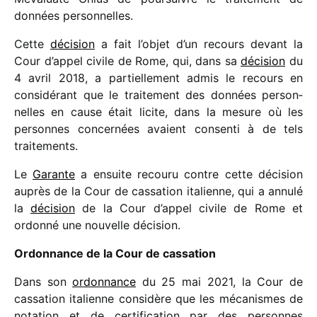
données personnelles.
Cette
déci­sion
a fait l’objet d’un recours devant la
Cour d’appel civile de Rome, qui, dans sa
déci­sion
du
4 avril 2018, a partiel­le­ment admis le recours en
consi­dé­rant que le trai­te­ment des données person­
nelles en cause était licite, dans la mesure où les
personnes concer­nées avaient consenti à de tels
traitements.
Le
Garante
a ensuite recouru contre cette déci­sion
auprès de la Cour de cassa­tion italienne, qui a annulé
la
déci­sion
de la Cour d’appel civile de Rome et
ordonné une nouvelle décision.
Ordonnance de la Cour de cassation
Dans son
ordon­nance
du 25 mai 2021, la Cour de
cassa­tion italienne consi­dère que les méca­nismes de
nota­tion et de certi­fi­ca­tion par des personnes