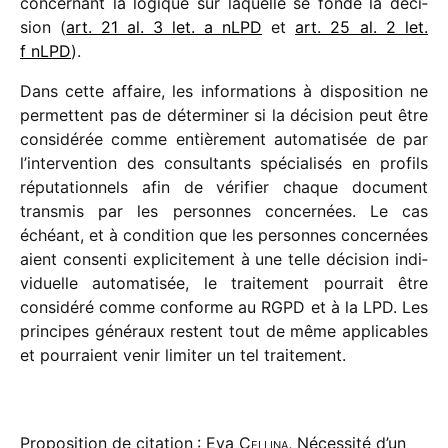
concer­nant la logique sur laquelle se fonde la déci­
sion (
art. 21 al. 3 let. a nLPD
et
art. 25 al. 2 let.
f nLPD
).
Dans cette affaire, les infor­ma­tions à dispo­si­tion ne
permettent pas de déter­mi­ner si la déci­sion peut être
consi­dé­rée comme entiè­re­ment auto­ma­ti­sée de par
l’intervention des consul­tants spécia­li­sés en profils
répu­ta­tion­nels afin de véri­fier chaque docu­ment
trans­mis par les personnes concer­nées. Le cas
échéant, et à condi­tion que les personnes concer­nées
aient consenti expli­ci­te­ment à une telle déci­sion indi­
vi­duelle auto­ma­ti­sée, le trai­te­ment pour­rait être
consi­déré comme conforme au RGPD et à la LPD. Les
prin­cipes géné­raux restent tout de même appli­cables
et pour­raient venir limi­ter un tel traitement.
Proposition de citation : Eva
Cellina
, Nécessité d’un