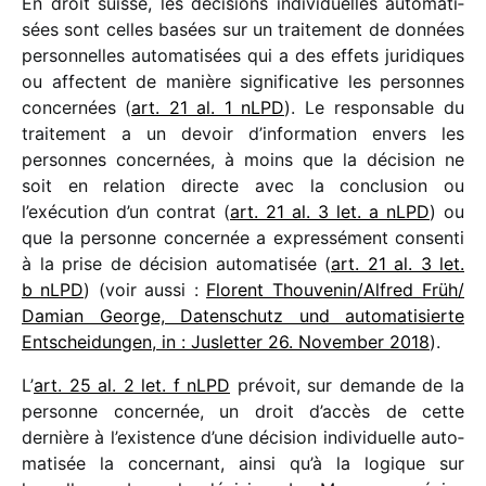
En droit suisse, les déci­sions indi­vi­duelles auto­ma­ti­
sées sont celles basées sur un trai­te­ment de données
person­nelles auto­ma­ti­sées qui a des effets juri­diques
ou affectent de manière signi­fi­ca­tive les personnes
concer­nées (
art. 21 al. 1 nLPD
). Le respon­sable du
trai­te­ment a un devoir d’information envers les
personnes concer­nées, à moins que la déci­sion ne
soit en rela­tion directe avec la conclu­sion ou
l’exécution d’un contrat (
art. 21 al. 3 let. a nLPD
) ou
que la personne concer­née a expres­sé­ment consenti
à la prise de déci­sion auto­ma­ti­sée (
art. 21 al. 3 let.
b nLPD
) (voir aussi :
Florent Thouvenin/​Alfred Früh/​
Damian George, Datenschutz und auto­ma­ti­sierte
Entscheidungen, in : Jusletter 26. November 2018
).
L’
art. 25 al. 2 let. f nLPD
prévoit, sur demande de la
personne concer­née, un droit d’accès de cette
dernière à l’existence d’une déci­sion indi­vi­duelle auto­
ma­ti­sée la concer­nant, ainsi qu’à la logique sur