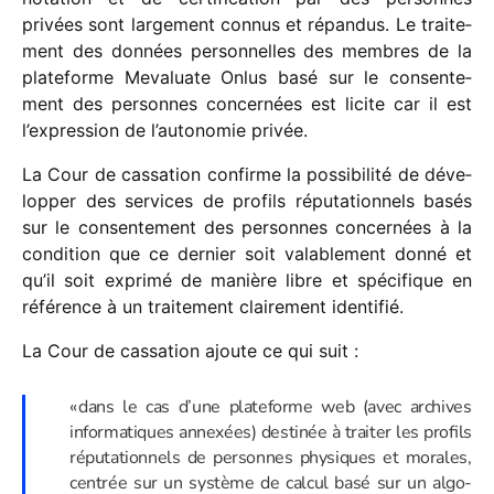
privées sont large­ment connus et répan­dus. Le trai­te­
ment des données person­nelles des membres de la
plate­forme Mevaluate Onlus basé sur le consen­te­
ment des personnes concer­nées est licite car il est
l’ex­pres­sion de l’au­to­no­mie privée.
La Cour de cassa­tion confirme la possi­bi­lité de déve­
lop­per des services de profils répu­ta­tion­nels basés
sur le consen­te­ment des personnes concer­nées à la
condi­tion que ce dernier soit vala­ble­ment donné et
qu’il soit exprimé de manière libre et spéci­fique en
réfé­rence à un trai­te­ment clai­re­ment identifié.
La Cour de cassa­tion ajoute ce qui suit :
« dans le cas d’une plate­forme web (avec archives
infor­ma­tiques annexées) desti­née à trai­ter les profils
répu­ta­tion­nels de personnes physiques et morales,
centrée sur un système de calcul basé sur un algo­