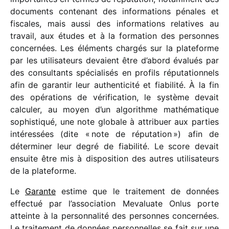
docu­ments conte­nant des infor­ma­tions pénales et
fiscales, mais aussi des infor­ma­tions rela­tives au
travail, aux études et à la forma­tion des personnes
concer­nées. Les éléments char­gés sur la plate­forme
par les utili­sa­teurs devaient être d’abord évalués par
des consul­tants spécia­li­sés en profils répu­ta­tion­nels
afin de garan­tir leur authen­ti­cité et fiabi­lité. À la fin
des opéra­tions de véri­fi­ca­tion, le système devait
calcu­ler, au moyen d’un algo­rithme mathé­ma­tique
sophis­ti­qué, une note globale à attri­buer aux parties
inté­res­sées (dite « note de répu­ta­tion ») afin de
déter­mi­ner leur degré de fiabi­lité. Le score devait
ensuite être mis à dispo­si­tion des autres utili­sa­teurs
de la plateforme.
Le
Garante
estime que le trai­te­ment de données
effec­tué par l’association Mevaluate Onlus porte
atteinte à la person­na­lité des personnes concer­nées.
Le trai­te­ment de données person­nelles se fait sur une