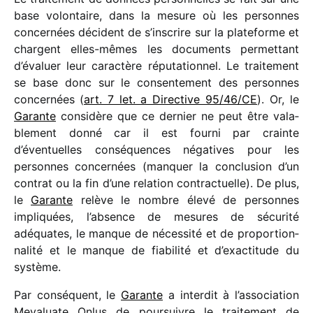
base volon­taire, dans la mesure où les personnes
concer­nées décident de s’inscrire sur la plate­forme et
chargent elles-mêmes les docu­ments permet­tant
d’évaluer leur carac­tère répu­ta­tion­nel. Le trai­te­ment
se base donc sur le consen­te­ment des personnes
concer­nées (
art. 7 let. a Directive 95/​46/​CE
). Or, le
Garante
consi­dère que ce dernier ne peut être vala­
ble­ment donné car il est fourni par crainte
d’éventuelles consé­quences néga­tives pour les
personnes concer­nées (manquer la conclu­sion d’un
contrat ou la fin d’une rela­tion contrac­tuelle). De plus,
le
Garante
relève le nombre élevé de personnes
impli­quées, l’ab­sence de mesures de sécu­rité
adéquates, le manque de néces­sité et de propor­tion­
na­lité et le manque de fiabi­lité et d’exactitude du
système.
Par consé­quent, le
Garante
a inter­dit à l’association
Mevaluate Onlus de pour­suivre le trai­te­ment de