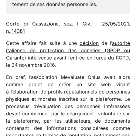
te­ment de ses données personnelles.
Corte di Cassazione, sez. I Civ. – 25/​05/​2021,
n. 14381
Cette affaire fait suite à une
déci­sion
de l’
auto­rité
italienne de protec­tion des données (GPDP ou
Garante)
inter­ve­nue avant l’entrée en force du RGPD,
le 24 novembre 2016.
En bref, l’association Mevaluate Onlus avait alors
comme projet de créer un site web visant
à l’élaboration de profils répu­ta­tion­nels de personnes
physiques et morales inscrites sur la plate­forme. Le
proces­sus d’éva­lua­tion des personnes inté­res­sées
devait commen­cer par le char­ge­ment volon­taire sur
la plate­forme, par les utili­sa­teurs, de docu­ments
conte­nant des infor­ma­tions consi­dé­rées comme
impor­tantes en termes de répu­ta­tion, notam­ment des