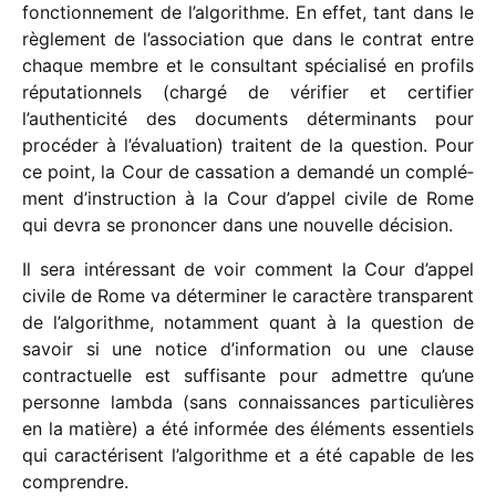
fonc­tion­ne­ment de l’algorithme. En effet, tant dans le
règle­ment de l’association que dans le contrat entre
chaque membre et le consul­tant spécia­lisé en profils
répu­ta­tion­nels (chargé de véri­fier et certi­fier
l’authenticité des docu­ments déter­mi­nants pour
procé­der à l’évaluation) traitent de la ques­tion. Pour
ce point, la Cour de cassa­tion a demandé un complé­
ment d’instruction à la Cour d’appel civile de Rome
qui devra se pronon­cer dans une nouvelle décision.
Il sera inté­res­sant de voir comment la Cour d’appel
civile de Rome va déter­mi­ner le carac­tère trans­pa­rent
de l’algorithme, notam­ment quant à la ques­tion de
savoir si une notice d’information ou une clause
contrac­tuelle est suffi­sante pour admettre qu’une
personne lambda (sans connais­sances parti­cu­lières
en la matière) a été infor­mée des éléments essen­tiels
qui carac­té­risent l’algorithme et a été capable de les
comprendre.