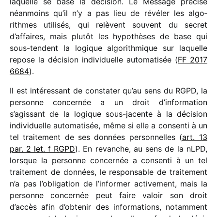
laquelle se base la déci­sion. Le Message précise
néan­moins qu’il n’y a pas lieu de révéler les algo­
rithmes utilisés, qui relèvent souvent du secret
d’affaires, mais plutôt les hypothèses de base qui
sous-tendent la logique algo­rith­mique sur laquelle
repose la décision indi­vi­duelle automatisée (
FF 2017
6684
).
Il est inté­res­sant de consta­ter qu’au sens du RGPD, la
personne concer­née a un droit d’information
s’agissant de la logique sous-jacente à la déci­sion
indi­vi­duelle auto­ma­ti­sée, même si elle a consenti à un
tel trai­te­ment de ses données person­nelles (
art. 13
par. 2 let. f RGPD
). En revanche, au sens de la nLPD,
lorsque la personne concer­née a consenti à un tel
trai­te­ment de données, le respon­sable de trai­te­ment
n’a pas l’obligation de l’informer acti­ve­ment, mais la
personne concer­née peut faire valoir son droit
d’accès afin d’ob­te­nir des infor­ma­tions, notam­ment