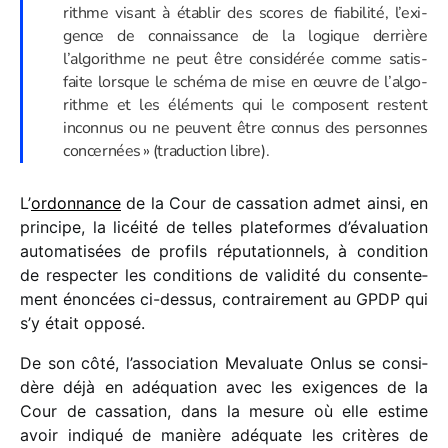
rithme visant à établir des scores de fiabi­lité, l’exi­
gence de connais­sance de la logique derrière
l’algorithme ne peut être consi­dé­rée comme satis­
faite lorsque le schéma de mise en œuvre de l’al­go­
rithme et les éléments qui le composent restent
incon­nus ou ne peuvent être connus des personnes
concer­nées » (traduc­tion libre).
L’
ordon­nance
de la Cour de cassa­tion admet ainsi, en
prin­cipe, la licéité de telles plate­formes d’évaluation
auto­ma­ti­sées de profils répu­ta­tion­nels, à condi­tion
de respec­ter les condi­tions de vali­dité du consen­te­
ment énon­cées ci-dessus, contrai­re­ment au GPDP qui
s’y était opposé.
De son côté, l’association Mevaluate Onlus se consi­
dère déjà en adéqua­tion avec les exigences de la
Cour de cassa­tion, dans la mesure où elle estime
avoir indi­qué de manière adéquate les critères de