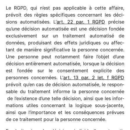
Le RGPD, qui n’est pas appli­cable à cette affaire,
prévoit des règles spéci­fiques concer­nant les déci­
sions auto­ma­ti­sées. L’
art. 22 par. 1 RGPD
précise
qu’une déci­sion auto­ma­ti­sée est une déci­sion fondée
exclu­si­ve­ment sur un trai­te­ment auto­ma­tisé de
données, produi­sant des effets juri­diques ou affec­
tant de manière signi­fi­ca­tive la personne concer­née.
Une personne peut notam­ment faire l’objet d’une
déci­sion entiè­re­ment auto­ma­ti­sée, lorsque la déci­sion
est fondée sur le consen­te­ment expli­cite des
personnes concer­nées. L’
art. 13 par. 2 let. f RGPD
prévoit qu’en cas de déci­sion auto­ma­ti­sée, le respon­
sable du trai­te­ment informe la personne concer­née
de l’existence d’une telle déci­sion, ainsi que les infor­
ma­tions utiles concer­nant la logique sous-jacente,
ainsi que l’im­por­tance et les consé­quences prévues
de ce trai­te­ment pour la personne concernée.