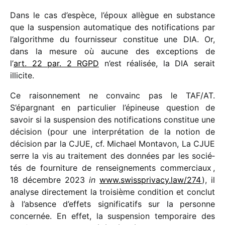
Dans le cas d’espèce, l’époux allègue en substance
que la suspen­sion auto­ma­tique des noti­fi­ca­tions par
l’algorithme du four­nis­seur consti­tue une DIA. Or,
dans la mesure où aucune des excep­tions de
l’
art. 22 par. 2 RGPD
n’est réali­sée, la DIA serait
illicite.
Ce raison­ne­ment ne convainc pas le TAF/​AT.
S’épargnant en parti­cu­lier l’épineuse ques­tion de
savoir si la suspen­sion des noti­fi­ca­tions consti­tue une
déci­sion (pour une inter­pré­ta­tion de la notion de
déci­sion par la CJUE, cf. Michael Montavon, La CJUE
serre la vis au trai­te­ment des données par les socié­
tés de four­ni­ture de rensei­gne­ments commer­ciaux ,
18 décembre 2023
in
www​.swiss​pri​vacy​.law/​274
), il
analyse direc­te­ment la troi­sième condi­tion et conclut
à l’absence d’effets signi­fi­ca­tifs sur la personne
concer­née. En effet, la suspen­sion tempo­raire des