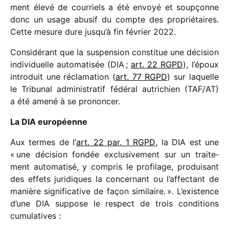
ment élevé de cour­riels a été envoyé et soup­çonne
donc un usage abusif du compte des proprié­taires.
Cette mesure dure jusqu’à fin février 2022.
Considérant que la suspen­sion consti­tue une déci­sion
indi­vi­duelle auto­ma­ti­sée (DIA ;
art. 22 RGPD
), l’époux
intro­duit une récla­ma­tion (
art. 77 RGPD
) sur laquelle
le Tribunal admi­nis­tra­tif fédé­ral autri­chien (TAF/​AT)
a été amené à se prononcer.
La DIA européenne
Aux termes de l’
art. 22 par. 1 RGPD
, la DIA est une
« une déci­sion fondée exclu­si­ve­ment sur un trai­te­
ment auto­ma­tisé, y compris le profi­lage, produi­sant
des effets juri­diques la concer­nant ou l’af­fec­tant de
manière signi­fi­ca­tive de façon simi­laire. ». L’existence
d’une DIA suppose le respect de trois condi­tions
cumulatives :