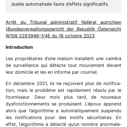
duelle auto­ma­ti­sée faute d’effets significatifs.
Arrêt du Tribunal admi­nis­tra­tif fédé­ral autri­chien
(
Bundesverwaltungsgericht der Republik Österreich
)
W108 2263948–1/4E du 18 octobre 2023
Introduction
Les proprié­taires d’une maison installent une caméra
de surveillance qui détecte tout mouve­ment devant
leur domi­cile et les en informe par courriel.
En décembre 2021, ils ne reçoivent plus de noti­fi­ca­
tion, mais le problème est rapi­de­ment résolu par le
four­nis­seur. Deux mois plus tard, de nouveaux
dysfonc­tion­ne­ments se produisent. L’époux apprend
alors que l’algorithme a auto­ma­ti­que­ment suspendu
les noti­fi­ca­tions pour des motifs sécu­ri­taires. En
effet, l’algorithme a détecté qu’un nombre anor­ma­le­