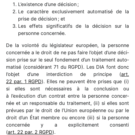
L’existence d’une décision ;
Le carac­tère exclu­si­ve­ment auto­ma­tisé de la
prise de déci­sion ; et
Les effets signi­fi­ca­tifs de la déci­sion sur la
personne concernée.
De la volonté du légis­la­teur euro­péen, la personne
concer­née a le droit de ne pas faire l’objet d’une déci­
sion prise sur le seul fonde­ment d’un trai­te­ment auto­
ma­tisé (consi­dé­rant 71 du RGPD). Les DIA font donc
l’objet d’une inter­dic­tion de prin­cipe (
art.
22 par. 1 RGPD
). Elles ne peuvent être prises que (i)
si elles sont néces­saires à la conclu­sion ou
à l’exécution d’un contrat entre la personne concer­
née et un respon­sable du trai­te­ment, (ii) si elles sont
prévues par le droit de l’Union euro­péenne ou par le
droit d’un État membre ou encore (iii) si la personne
concer­née y a expli­ci­te­ment consenti
(
art. 22 par. 2 RGPD
).