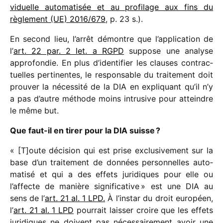
vi­duelle auto­ma­ti­sée et au profi­lage aux fins du
règle­ment (UE) 2016/​679
, p. 23 s.).
En second lieu, l’arrêt démontre que l’application de
l’
art. 22 par. 2 let. a RGPD
suppose une analyse
appro­fon­die. En plus d’identifier les clauses contrac­
tuelles perti­nentes, le respon­sable du trai­te­ment doit
prou­ver la néces­sité de la DIA en expli­quant qu’il n’y
a pas d’autre méthode moins intru­sive pour atteindre
le même but.
Que faut-il en tirer pour la DIA suisse ?
« [T]oute déci­sion qui est prise exclu­si­ve­ment sur la
base d’un trai­te­ment de données person­nelles auto­
ma­tisé et qui a des effets juri­diques pour elle ou
l’affecte de manière signi­fi­ca­tive » est une DIA au
sens de l’
art. 21 al. 1 LPD.
À l’instar du droit euro­péen,
l’
art. 21 al. 1 LPD
pour­rait lais­ser croire que les effets
juri­diques ne doivent pas néces­sai­re­ment avoir une