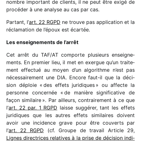
nombre impor­tant de clients, il ne peut être exigé de
procé­der à une analyse au cas par cas.
Partant, l’
art. 22 RGPD
ne trouve pas appli­ca­tion et la
récla­ma­tion de l’époux est écartée.
Les ensei­gne­ments de l’arrêt
Cet arrêt du TAF/​AT comporte plusieurs ensei­gne­
ments. En premier lieu, il met en exergue qu’un trai­te­
ment effec­tué au moyen d’un algo­rithme n’est pas
néces­sai­re­ment une DIA. Encore faut-il que la déci­
sion déploie « des effets juri­diques » ou affecte la
personne concer­née « de manière signi­fi­ca­tive de
façon simi­laire ». Par ailleurs, contrai­re­ment à ce que
l’
art. 22 par. 1 RGPD
laisse suggé­rer, tant les effets
juri­diques que les autres effets simi­laires doivent
avoir une inci­dence grave pour être couverts par
l’
art. 22 RGPD
(cf. Groupe de travail Article 29,
Lignes direc­trices rela­tives à la prise de déci­sion indi­