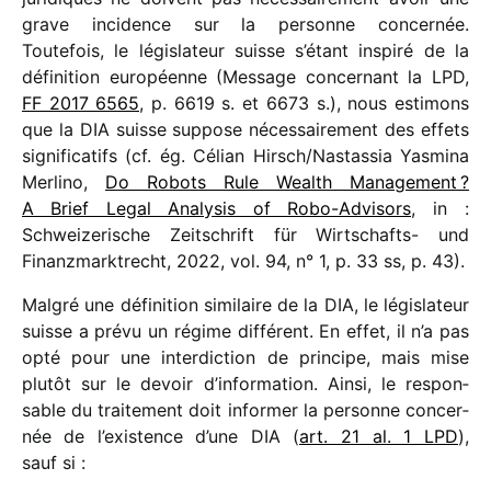
grave inci­dence sur la personne concer­née.
Toutefois, le légis­la­teur suisse s’étant inspiré de la
défi­ni­tion euro­péenne (Message concer­nant la LPD,
FF 2017 6565
, p. 6619 s. et 6673 s.), nous esti­mons
que la DIA suisse suppose néces­sai­re­ment des effets
signi­fi­ca­tifs (cf. ég. Célian Hirsch/​Nastassia Yasmina
Merlino,
Do Robots Rule Wealth Management ?
A Brief Legal Analysis of Robo-Advisors
, in :
Schweizerische Zeitschrift für Wirtschafts- und
Finanzmarktrecht, 2022, vol. 94, n° 1, p. 33 ss, p. 43).
Malgré une défi­ni­tion simi­laire de la DIA, le légis­la­teur
suisse a prévu un régime diffé­rent. En effet, il n’a pas
opté pour une inter­dic­tion de prin­cipe, mais mise
plutôt sur le devoir d’information. Ainsi, le respon­
sable du trai­te­ment doit infor­mer la personne concer­
née de l’existence d’une DIA (
art. 21 al. 1 LPD
),
sauf si :