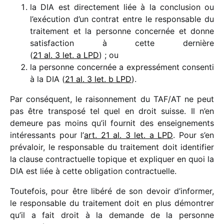
la DIA est direc­te­ment liée à la conclu­sion ou
l’exécution d’un contrat entre le respon­sable du
trai­te­ment et la personne concer­née et donne
satis­fac­tion à cette dernière
(
21 al. 3 let. a LPD
) ; ou
la personne concer­née a expres­sé­ment consenti
à la DIA (
21 al. 3 let. b LPD
).
Par consé­quent, le raison­ne­ment du TAF/​AT ne peut
pas être trans­posé tel quel en droit suisse. Il n’en
demeure pas moins qu’il four­nit des ensei­gne­ments
inté­res­sants pour l’
art. 21 al. 3 let. a LPD
. Pour s’en
préva­loir, le respon­sable du trai­te­ment doit iden­ti­fier
la clause contrac­tuelle topique et expli­quer en quoi la
DIA est liée à cette obli­ga­tion contractuelle.
Toutefois, pour être libéré de son devoir d’informer,
le respon­sable du trai­te­ment doit en plus démon­trer
qu’il a fait droit à la demande de la personne