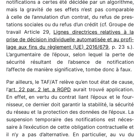
noti­fi­ca­tions a certes été déci­dée par un algo­rithme,
mais la gravité de ses effets n’est pas compa­rable
à celle de l’annulation d’un contrat, du refus de pres­
ta­tions sociales ou du refus d’un crédit (cf. Groupe de
travail Article 29,
Lignes direc­trices rela­tives à la
prise de déci­sion indi­vi­duelle auto­ma­ti­sée et au profi­
lage aux fins du règle­ment (UE) 2016/​679
, p. 23 s.).
L’argumentaire de l’époux, selon lequel la perte de
sécu­rité résul­tant de l’absence de noti­fi­ca­tion
l’affecte de manière signi­fi­ca­tive, tombe donc à faux.
Par ailleurs, le TAF/​AT relève qu’en tout état de cause,
l’
art. 22 par. 2 let. a RGPD
aurait trouvé appli­ca­tion.
En effet, en vertu du contrat liant l’époux et le four­
nis­seur, ce dernier doit garan­tir la stabi­lité, la sécu­rité
du réseau et la protec­tion des données de l’époux. La
suspen­sion tempo­raire des noti­fi­ca­tions est néces­
saire à l’exécution de cette obli­ga­tion contrac­tuelle et
il n’y a pas d’alternative. En parti­cu­lier, au vu du