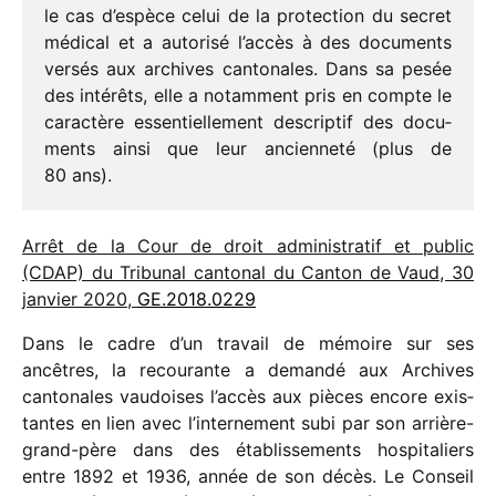
le cas d’espèce celui de la protec­tion du secret
médi­cal et a auto­risé l’accès à des docu­ments
versés aux archives canto­nales. Dans sa pesée
des inté­rêts, elle a notam­ment pris en compte le
carac­tère essen­tiel­le­ment descrip­tif des docu­
ments ainsi que leur ancien­neté (plus de
80 ans).
Arrêt de la Cour de droit admi­nis­tra­tif et public
(CDAP) du Tribunal canto­nal du Canton de Vaud, 30
janvier 2020,
GE.2018.0229
Dans le cadre d’un travail de mémoire sur ses
ancêtres, la recou­rante a demandé aux Archives
canto­nales vaudoises l’accès aux pièces encore exis­
tantes en lien avec l’internement subi par son arrière-
grand-père dans des établis­se­ments hospi­ta­liers
entre 1892 et 1936, année de son décès. Le Conseil