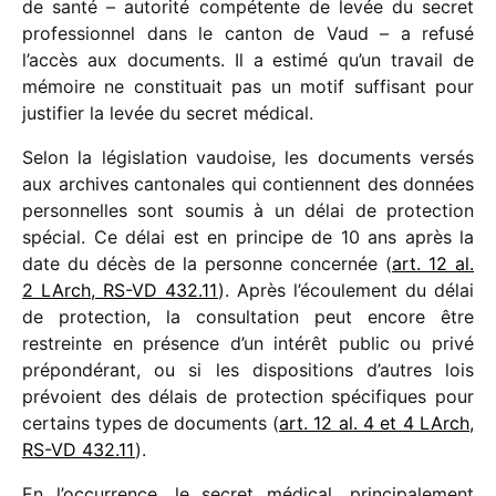
de santé – auto­rité compé­tente de levée du secret
profes­sion­nel dans le canton de Vaud – a refusé
l’accès aux docu­ments. Il a estimé qu’un travail de
mémoire ne consti­tuait pas un motif suffi­sant pour
justi­fier la levée du secret médical.
Selon la légis­la­tion vaudoise, les docu­ments versés
aux archives canto­nales qui contiennent des données
person­nelles sont soumis à un délai de protec­tion
spécial. Ce délai est en prin­cipe de 10 ans après la
date du décès de la personne concer­née (
art. 12 al.
2 LArch, RS-VD 432.11
). Après l’écoulement du délai
de protec­tion, la consul­ta­tion peut encore être
restreinte en présence d’un inté­rêt public ou privé
prépon­dé­rant, ou si les dispo­si­tions d’autres lois
prévoient des délais de protec­tion spéci­fiques pour
certains types de docu­ments (
art. 12 al. 4 et 4 LArch,
RS-VD 432.11
).
En l’occurrence, le secret médi­cal, prin­ci­pa­le­ment