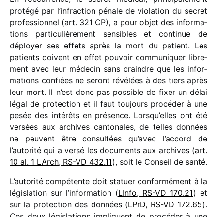
protégé par l’infraction pénale de viola­tion du secret
profes­sion­nel (art. 321 CP), a pour objet des infor­ma­
tions parti­cu­liè­re­ment sensibles et conti­nue de
déployer ses effets après la mort du patient. Les
patients doivent en effet pouvoir commu­ni­quer libre­
ment avec leur méde­cin sans craindre que les infor­
ma­tions confiées ne seront révé­lées à des tiers après
leur mort. Il n’est donc pas possible de fixer un délai
légal de protec­tion et il faut toujours procé­der à une
pesée des inté­rêts en présence. Lorsqu’elles ont été
versées aux archives canto­nales, de telles données
ne peuvent être consul­tées qu’avec l’accord de
l’autorité qui a versé les docu­ments aux archives (
art.
10 al. 1 LArch, RS-VD 432.11
), soit le Conseil de santé.
L’autorité compé­tente doit statuer confor­mé­ment à la
légis­la­tion sur l’information (
LInfo, RS-VD 170.21
) et
sur la protec­tion des données (
LPrD, RS-VD 172.65
).
Ces deux légis­la­tions impliquent de procé­der à une