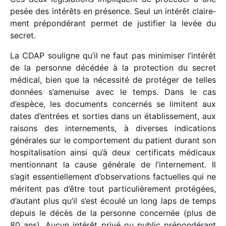
pesée des inté­rêts en présence. Seul un inté­rêt clai­re­
ment prépon­dé­rant permet de justi­fier la levée du
secret.
La CDAP souligne qu’il ne faut pas mini­mi­ser l’intérêt
de la personne décé­dée à la protec­tion du secret
médi­cal, bien que la néces­sité de proté­ger de telles
données s’amenuise avec le temps. Dans le cas
d’espèce, les docu­ments concer­nés se limitent aux
dates d’entrées et sorties dans un établis­se­ment, aux
raisons des inter­ne­ments, à diverses indi­ca­tions
géné­rales sur le compor­te­ment du patient durant son
hospi­ta­li­sa­tion ainsi qu’à deux certi­fi­cats médi­caux
mention­nant la cause géné­rale de l’internement. Il
s’agit essen­tiel­le­ment d’observations factuelles qui ne
méritent pas d’être tout parti­cu­liè­re­ment proté­gées,
d’autant plus qu’il s’est écoulé un long laps de temps
depuis le décès de la personne concer­née (plus de
80 ans). Aucun inté­rêt privé ou public prépon­dé­rant