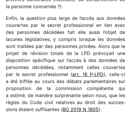
la personne concernée ?).
Enfin, la ques­tion plus large de l’accès aux données
couvertes par le secret profes­sion­nel en lien avec
des personnes décé­dées fait elle aussi l’objet de
lacunes légis­la­tives, y compris lorsque les données
sont trai­tées par des personnes privées. Alors que le
projet de révi­sion totale de la LPD prévoyait une
dispo­si­tion spéci­fique sur l’accès à des données de
personnes décé­dées, notam­ment celles couvertes
par le secret profes­sion­nel (
art. 16 P‑LPD
), celle-ci
a été biffée au cours des débats parle­men­taires sur
propo­si­tion de la commis­sion compé­tente qui
a estimé, de manière surpre­nante selon nous, que les
règles du Code civil rela­tives au droit des succes­
sions étaient suffi­santes (
BO 2019 N 1805
).