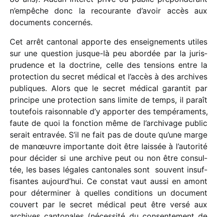
n’empêche donc la recou­rante d’avoir accès aux
docu­ments concernés.
Cet arrêt canto­nal apporte des ensei­gne­ments utiles
sur une ques­tion jusque-là peu abor­dée par la juris­
pru­dence et la doctrine, celle des tensions entre la
protec­tion du secret médi­cal et l’accès à des archives
publiques. Alors que le secret médi­cal garan­tit par
prin­cipe une protec­tion sans limite de temps, il paraît
toute­fois raison­nable d’y appor­ter des tempé­ra­ments,
faute de quoi la fonc­tion même de l’archivage public
serait entra­vée. S’il ne fait pas de doute qu’une marge
de manœuvre impor­tante doit être lais­sée à l’autorité
pour déci­der si une archive peut ou non être consul­
tée, les bases légales canto­nales sont souvent insuf­
fi­santes aujourd’hui. Ce constat vaut aussi en amont
pour déter­mi­ner à quelles condi­tions un docu­ment
couvert par le secret médi­cal peut être versé aux
archives canto­nales (néces­sité du consen­te­ment de