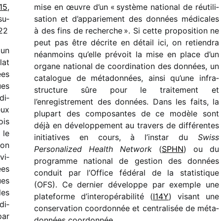
15
,
mise en œuvre d’un « système natio­nal de réuti­li­
su­
sa­tion et d’appariement des données médi­cales
022
à des fins de recherche ». Si cette propo­si­tion ne
peut pas être décrite en détail ici, on retien­dra
 un
néan­moins qu’elle prévoit la mise en place d’un
lat
organe natio­nal de coor­di­na­tion des données, un
ées
cata­logue de méta­don­nées, ainsi qu’une infra­
ues
struc­ture sûre pour le trai­te­ment et
di­
l’enregistrement des données. Dans les faits, la
eux
plupart des compo­santes de ce modèle sont
ois
déjà en déve­lop­pe­ment au travers de diffé­rentes
 le
initia­tives en cours, à l’instar du
Swiss
ion
Personalized Health Network
(
SPHN
) ou du
vi­
programme natio­nal de gestion des données
ées
conduit par l’Office fédé­ral de la statis­tique
ues
(OFS). Ce dernier déve­loppe par exemple une
les
plate­forme d’interopérabilité (
I14Y
) visant une
di­
conser­va­tion coor­don­née et centra­li­sée de méta­
par
don­nées coordonnée.