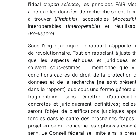
l’idéal d’
open science
, les prin­cipes FAIR vis
à ce que les données de recherche soient faci
à trou­ver (
Findable
), acces­sibles (
Accessib
inter­opé­rables (
Interoperable
) et réuti­li­sab
(
Re-usable
).
Sous l’angle juri­dique, le rapport n’apporte r
de révo­lu­tion­naire. Tout en rappe­lant à juste ti
que les aspects éthiques et juri­diques s
souvent sous-esti­més, il mentionne que « 
condi­tions-cadres du droit de la protec­tion 
données et de la recherche [ne sont présen­
dans le rapport] que sous une forme géné­rale
frag­men­taire, sans émettre d’appréciati
concrètes et juri­di­que­ment défi­ni­tives ; celles
seront l’objet de clari­fi­ca­tions juri­diques app
fon­dies dans le cadre des prochaines étapes
projet en ce qui concerne les options à concré­
ser ». Le Conseil fédé­ral se limite ainsi à prés