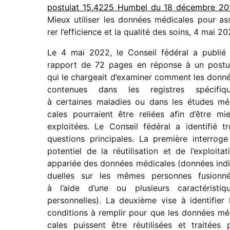
postu­lat 15.4225 Humbel du 18 décembre 20
Mieux utili­ser les données médi­cales pour as
rer l’efficience et la qualité des soins, 4 mai 2
Le 4 mai 2022, le Conseil fédé­ral a publié
rapport de 72 pages en réponse à un postu­
qui le char­geait d’examiner comment les donn
conte­nues dans les registres spéci­fiq
à certaines mala­dies ou dans les études mé
cales pour­raient être reliées afin d’être mi
exploi­tées. Le Conseil fédé­ral a iden­ti­fié tr
ques­tions prin­ci­pales. La première inter­roge
poten­tiel de la réuti­li­sa­tion et de l’exploitat
appa­riée des données médi­cales (données indi­
duelles sur les mêmes personnes fusion­n
à l’aide d’une ou plusieurs carac­té­ris­tiq
person­nelles). La deuxième vise à iden­ti­fier 
condi­tions à remplir pour que les données mé
cales puissent être réuti­li­sées et trai­tées 