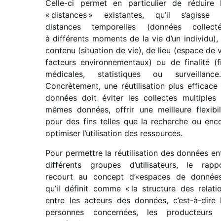
Celle-ci permet en parti­cu­lier de réduire 
« distances » exis­tantes, qu’il s’agisse
distances tempo­relles (données collec­t
à diffé­rents moments de la vie d’un indi­vidu),
contenu (situa­tion de vie), de lieu (espace de v
facteurs envi­ron­ne­men­taux) ou de fina­lité (f
médi­cales, statis­tiques ou surveillance
Concrètement, une réuti­li­sa­tion plus effi­cace
données doit éviter les collectes multiples
mêmes données, offrir une meilleure flexi­bi­l
pour des fins telles que la recherche ou enc
opti­mi­ser l’utilisation des ressources.
Pour permettre la réuti­li­sa­tion des données en
diffé­rents groupes d’utilisateurs, le rapp
recourt au concept d’«espaces de données
qu’il défi­nit comme « la struc­ture des rela­ti
entre les acteurs des données, c’est-à-dire 
personnes concer­nées, les produc­teurs