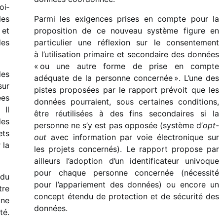
oi­
les
Parmi les exigences prises en compte pour la
 et
propo­si­tion de ce nouveau système figure en
des
parti­cu­lier une réflexion sur le consen­te­ment
à l’utilisation primaire et secon­daire des données
« ou une autre forme de prise en compte
des
adéquate de la personne concer­née ». L’une des
sur
pistes propo­sées par le rapport prévoit que les
ées
données pour­raient, sous certaines condi­tions,
 Il
être réuti­li­sées à des fins secon­daires si la
des
personne ne s’y est pas oppo­sée (système d’
opt-
ets
out
avec infor­ma­tion par voie élec­tro­nique sur
 la
les projets concer­nés). Le rapport propose par
ailleurs l’adoption d’un iden­ti­fi­ca­teur univoque
pour chaque personne concer­née (néces­sité
 du
pour l’appariement des données) ou encore un
tre
concept étendu de protec­tion et de sécu­rité des
une
données.
té.