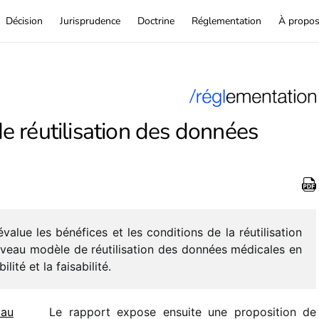
Décision
Jurisprudence
Doctrine
Réglementation
À propo
 réutilisation des données
lue les béné­fices et les condi­tions de la réuti­li­sa­tion
eau modèle de réuti­li­sa­tion des données médi­cales en
­lité et la faisabilité.
 au
Le rapport expose ensuite une propo­si­tion de