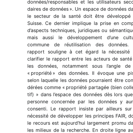
données/​responsables et les utili­sa­teurs sec
daires de données ». Un espace de données d
le secteur de la santé doit être déve­loppé
Suisse. Ce dernier implique la prise en com
d’aspects tech­niques, juri­diques ou séman­tiqu
mais aussi le déve­lop­pe­ment d’une cult
commune de réuti­li­sa­tion des données.
rapport souligne à cet égard la néces­sité
clari­fier le rapport entre les acteurs de santé
les données, notam­ment sous l’angle de
« propriété » des données. Il évoque une pi
selon laquelle les données pour­raient être con
dé­rées comme « propriété parta­gée (bien coll
tif) » dans l’espace des données dès lors que
personne concer­née par les données y aur
consenti. Le rapport insiste par ailleurs sur
néces­sité de déve­lop­per les prin­cipes FAIR, d
le recours est aujourd’hui large­ment promu d
les milieux de la recherche. En droite ligne a