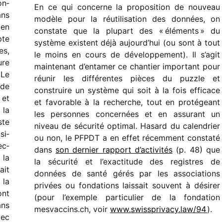
on­
En ce qui concerne la propo­si­tion de nouveau
ans
modèle pour la réuti­li­sa­tion des données, on
 en
constate que la plupart des « éléments » du
pte
système existent déjà aujourd’hui (ou sont à tout
es,
le moins en cours de déve­lop­pe­ment). Il s’agit
ure
main­te­nant d’entamer ce chan­tier impor­tant pour
 Le
réunir les diffé­rentes pièces du puzzle et
 de
construire un système qui soit à la fois effi­cace
 et
et favo­rable à la recherche, tout en proté­geant
 la
les personnes concer­nées et en assu­rant un
ste
niveau de sécu­rité opti­mal. Hasard du calen­drier
si­
ou non, le PFPDT a en effet récem­ment constaté
ec­
dans
son dernier rapport d’activités
(p. 48) que
 la
la sécu­rité et l’exactitude des registres de
ait
données de santé gérés par les asso­cia­tions
 la
privées ou fonda­tions lais­sait souvent à dési­rer
ont
(pour l’exemple parti­cu­lier de la fonda­tion
ans
mesvac​cins​.ch, voir
www​.swiss​pri​vacy​.law/94
).
vec