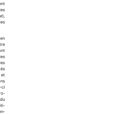
ent
les
le
),
les
ien
tre
ont
les
des
tés
 et
ons
-ci
ro­
 du
ti­
en­