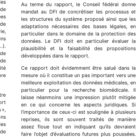
les
Au terme du rapport, le Conseil fédé­ral donne
 de
mandat au DFI de concré­ti­ser les proces­sus et
ées
les struc­tures du système proposé ainsi que les
 de
adap­ta­tions néces­saires des bases légales, en
ie,
parti­cu­lier dans le domaine de la protec­tion des
ins
données. Le DFI doit en parti­cu­lier évaluer la
…).
plau­si­bi­lité et la faisa­bi­lité des propo­si­tions
 de
déve­lop­pées dans le rapport.
 de
ité
Ce rapport doit évidem­ment être salué dans la
ore
mesure où il consti­tue un pas impor­tant vers une
meilleure exploi­ta­tion des données médi­cales, en
parti­cu­lier pour la recherche biomé­di­cale. Il
tre
laisse néan­moins une impres­sion plutôt miti­gée
ort
en ce qui concerne les aspects juri­diques. Si
 »,
l’importance de ceux-ci est souli­gnée à plusieurs
ons
reprises, ils sont souvent trai­tés de manière
les
assez floue tout en indi­quant qu’ils devraient
 de
faire l’objet d’évaluations futures plus pous­sées.