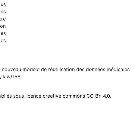
ous
ons
tre
non
les
les
n nouveau modèle de réutilisation des données médicales
.law/156
publiés sous licence creative commons CC BY 4.0.