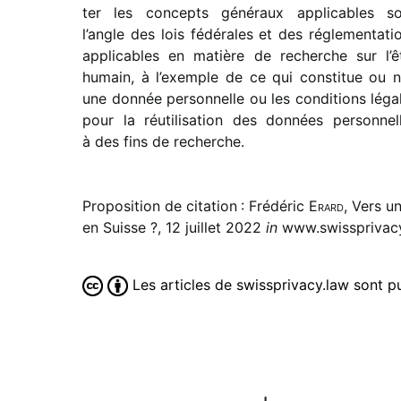
ter les concepts géné­raux appli­cables s
l’angle des lois fédé­rales et des régle­men­ta­ti
appli­cables en matière de recherche sur l’ê
humain, à l’exemple de ce qui consti­tue ou 
une donnée person­nelle ou les condi­tions léga
pour la réuti­li­sa­tion des données person­nel
à des fins de recherche.
Proposition de citation : Frédéric
Erard
, Vers u
en Suisse ?, 12 juillet 2022
in
www.swissprivacy
Les articles de swissprivacy.law sont 