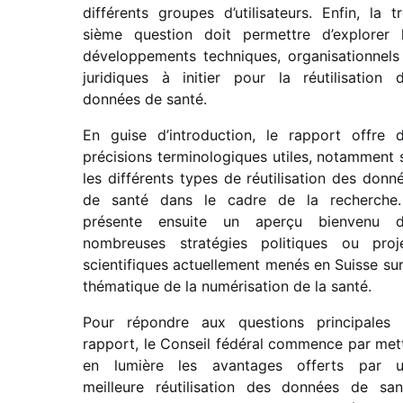
diffé­rents groupes d’utilisateurs. Enfin, la tr
sième ques­tion doit permettre d’explorer 
déve­lop­pe­ments tech­niques, orga­ni­sa­tion­nels
juri­diques à initier pour la réuti­li­sa­tion 
données de santé.
En guise d’introduction, le rapport offre 
préci­sions termi­no­lo­giques utiles, notam­ment 
les diffé­rents types de réuti­li­sa­tion des donn
de santé dans le cadre de la recherche.
présente ensuite un aperçu bien­venu 
nombreuses stra­té­gies poli­tiques ou proj
scien­ti­fiques actuel­le­ment menés en Suisse sur
théma­tique de la numé­ri­sa­tion de la santé.
Pour répondre aux ques­tions prin­ci­pales
rapport, le Conseil fédé­ral commence par met
en lumière les avan­tages offerts par 
meilleure réuti­li­sa­tion des données de san