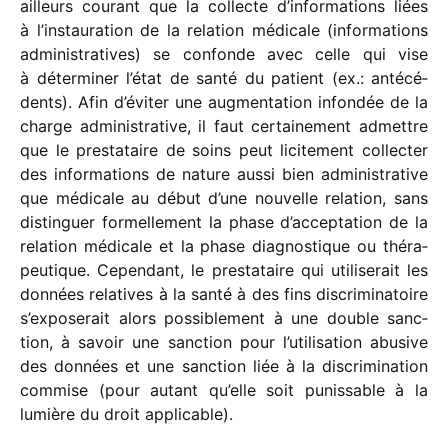
ailleurs courant que la collecte d’in­for­ma­tions liées
à l’ins­tau­ra­tion de la rela­tion médi­cale (infor­ma­tions
admi­nis­tra­tives) se confonde avec celle qui vise
à déter­mi­ner l’état de santé du patient (ex.: anté­cé­
dents). Afin d’évi­ter une augmen­ta­tion infon­dée de la
charge admi­nis­tra­tive, il faut certai­ne­ment admettre
que le pres­ta­taire de soins peut lici­te­ment collec­ter
des infor­ma­tions de nature aussi bien admi­nis­tra­tive
que médi­cale au début d’une nouvelle rela­tion, sans
distin­guer formel­le­ment la phase d’ac­cep­ta­tion de la
rela­tion médi­cale et la phase diag­nos­tique ou théra­
peu­tique. Cependant, le pres­ta­taire qui utili­se­rait les
données rela­tives à la santé à des fins discri­mi­na­toire
s’ex­po­se­rait alors possi­ble­ment à une double sanc­
tion, à savoir une sanc­tion pour l’uti­li­sa­tion abusive
des données et une sanc­tion liée à la discri­mi­na­tion
commise (pour autant qu’elle soit punis­sable à la
lumière du droit applicable).