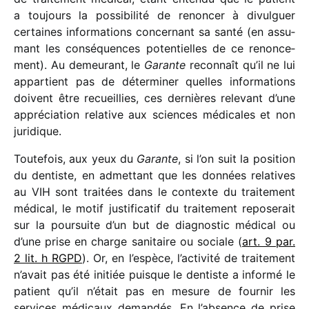
a toujours la possi­bi­lité de renon­cer à divul­guer
certaines infor­ma­tions concer­nant sa santé (en assu­
mant les consé­quences poten­tielles de ce renon­ce­
ment). Au demeu­rant, le
Garante
recon­naît qu’il ne lui
appar­tient pas de déter­mi­ner quelles infor­ma­tions
doivent être recueillies, ces dernières rele­vant d’une
appré­cia­tion rela­tive aux sciences médi­cales et non
juridique.
Toutefois, aux yeux du
Garante
, si l’on suit la posi­tion
du dentiste, en admet­tant que les données rela­tives
au VIH sont trai­tées dans le contexte du trai­te­ment
médi­cal, le motif justi­fi­ca­tif du trai­te­ment repo­se­rait
sur la pour­suite d’un but de diag­nos­tic médi­cal ou
d’une prise en charge sani­taire ou sociale (
art. 9 par.
2 lit. h RGPD
). Or, en l’espèce, l’activité de trai­te­ment
n’avait pas été initiée puisque le dentiste a informé le
patient qu’il n’était pas en mesure de four­nir les
services médi­caux deman­dés. En l’absence de prise