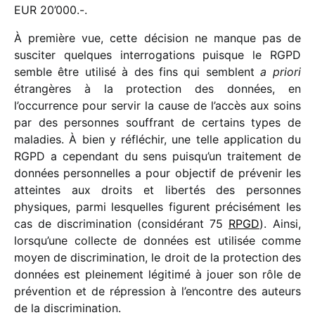
EUR 20’000.-.
À première vue, cette déci­sion ne manque pas de
susci­ter quelques inter­ro­ga­tions puisque le RGPD
semble être utilisé à des fins qui semblent
a priori
étran­gères à la protec­tion des données, en
l’occurrence pour servir la cause de l’accès aux soins
par des personnes souf­frant de certains types de
mala­dies. À bien y réflé­chir, une telle appli­ca­tion du
RGPD a cepen­dant du sens puisqu’un trai­te­ment de
données person­nelles a pour objec­tif de préve­nir les
atteintes aux droits et liber­tés des personnes
physiques, parmi lesquelles figurent préci­sé­ment les
cas de discri­mi­na­tion (consi­dé­rant 75
RPGD
). Ainsi,
lorsqu’une collecte de données est utili­sée comme
moyen de discri­mi­na­tion, le droit de la protec­tion des
données est plei­ne­ment légi­timé à jouer son rôle de
préven­tion et de répres­sion à l’encontre des auteurs
de la discrimination.