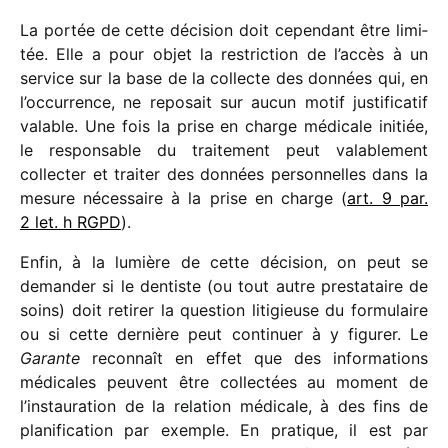
La portée de cette déci­sion doit cepen­dant être limi­
tée. Elle a pour objet la restric­tion de l’accès à un
service sur la base de la collecte des données qui, en
l’occurrence, ne repo­sait sur aucun motif justi­fi­ca­tif
valable. Une fois la prise en charge médi­cale initiée,
le respon­sable du trai­te­ment peut vala­ble­ment
collec­ter et trai­ter des données person­nelles dans la
mesure néces­saire à la prise en charge (
art. 9 par.
2 let. h RGPD
).
Enfin, à la lumière de cette déci­sion, on peut se
deman­der si le dentiste (ou tout autre pres­ta­taire de
soins) doit reti­rer la ques­tion liti­gieuse du formu­laire
ou si cette dernière peut conti­nuer à y figu­rer. Le
Garante
recon­naît en effet que des infor­ma­tions
médi­cales peuvent être collec­tées au moment de
l’ins­tau­ra­tion de la rela­tion médi­cale, à des fins de
plani­fi­ca­tion par exemple. En pratique, il est par