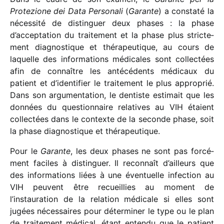
Protezione dei Data Personali
(
Garante
) a constaté la
néces­sité de distin­guer deux phases : la phase
d’acceptation du trai­te­ment et la phase plus stric­te­
ment diag­nos­tique et théra­peu­tique, au cours de
laquelle des infor­ma­tions médi­cales sont collec­tées
afin de connaître les anté­cé­dents médi­caux du
patient et d’identifier le trai­te­ment le plus appro­prié.
Dans son argu­men­ta­tion, le dentiste esti­mait que les
données du ques­tion­naire rela­tives au VIH étaient
collec­tées dans le contexte de la seconde phase, soit
la phase diag­nos­tique et thérapeutique.
Pour le
Garante
, les deux phases ne sont pas forcé­
ment faciles à distin­guer. Il recon­naît d’ailleurs que
des infor­ma­tions liées à une éven­tuelle infec­tion au
VIH peuvent être recueillies au moment de
l’instauration de la rela­tion médi­cale si elles sont
jugées néces­saires pour déter­mi­ner le type ou le plan
de trai­te­ment médi­cal, étant entendu que le patient