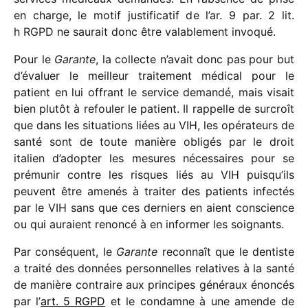
en charge, le motif justi­fi­ca­tif de l’ar. 9 par. 2 lit.
h RGPD ne saurait donc être vala­ble­ment invoqué.
Pour le
Garante
, la collecte n’avait donc pas pour but
d’évaluer le meilleur trai­te­ment médi­cal pour le
patient en lui offrant le service demandé, mais visait
bien plutôt à refou­ler le patient. Il rappelle de surcroît
que dans les situa­tions liées au VIH, les opéra­teurs de
santé sont de toute manière obli­gés par le droit
italien d’adopter les mesures néces­saires pour se
prému­nir contre les risques liés au VIH puisqu’ils
peuvent être amenés à trai­ter des patients infec­tés
par le VIH sans que ces derniers en aient conscience
ou qui auraient renoncé à en infor­mer les soignants.
Par consé­quent, le
Garante
recon­naît que le dentiste
a traité des données person­nelles rela­tives à la santé
de manière contraire aux prin­cipes géné­raux énon­cés
par l’
art. 5 RGPD
et le condamne à une amende de