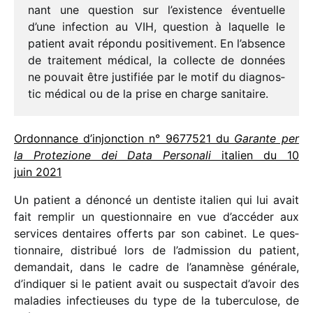
nant une ques­tion sur l’existence éven­tuelle
d’une infec­tion au VIH, ques­tion à laquelle le
patient avait répondu posi­ti­ve­ment. En l’absence
de trai­te­ment médi­cal, la collecte de données
ne pouvait être justi­fiée par le motif du diag­nos­
tic médi­cal ou de la prise en charge sanitaire.
Ordonnance d’injonction n° 9677521 du
Garante per
la Protezione dei Data Personali
italien du 10
juin 2021
Un patient a dénoncé un dentiste italien qui lui avait
fait remplir un ques­tion­naire en vue d’accéder aux
services dentaires offerts par son cabi­net. Le ques­
tion­naire, distri­bué lors de l’admission du patient,
deman­dait, dans le cadre de l’anamnèse géné­rale,
d’indiquer si le patient avait ou suspec­tait d’avoir des
mala­dies infec­tieuses du type de la tuber­cu­lose, de