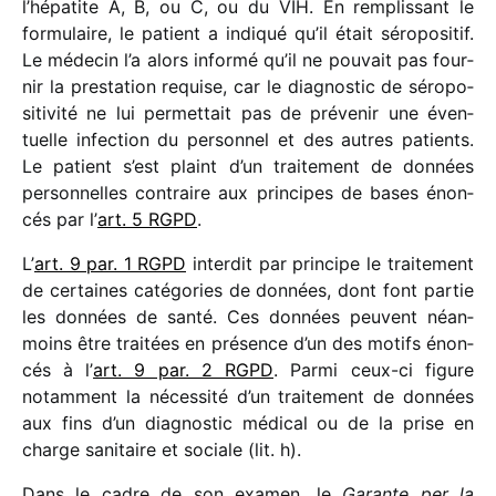
l’hépatite A, B, ou C, ou du VIH. En remplis­sant le
formu­laire, le patient a indi­qué qu’il était séro­po­si­tif.
Le méde­cin l’a alors informé qu’il ne pouvait pas four­
nir la pres­ta­tion requise, car le diag­nos­tic de séro­po­
si­ti­vité ne lui permet­tait pas de préve­nir une éven­
tuelle infec­tion du person­nel et des autres patients.
Le patient s’est plaint d’un trai­te­ment de données
person­nelles contraire aux prin­cipes de bases énon­
cés par l’
art. 5 RGPD
.
L’
art. 9 par. 1 RGPD
inter­dit par prin­cipe le trai­te­ment
de certaines caté­go­ries de données, dont font partie
les données de santé. Ces données peuvent néan­
moins être trai­tées en présence d’un des motifs énon­
cés à l’
art. 9 par. 2 RGPD
. Parmi ceux-ci figure
notam­ment la néces­sité d’un trai­te­ment de données
aux fins d’un diag­nos­tic médi­cal ou de la prise en
charge sani­taire et sociale (lit. h).
Dans le cadre de son examen, le
Garante per la