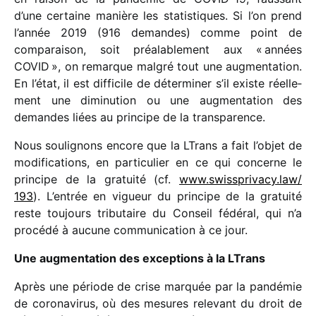
d’une certaine manière les statis­tiques. Si l’on prend
l’année 2019 (916 demandes) comme point de
compa­rai­son, soit préa­la­ble­ment aux « années
COVID », on remarque malgré tout une augmen­ta­tion.
En l’état, il est diffi­cile de déter­mi­ner s’il existe réel­le­
ment une dimi­nu­tion ou une augmen­ta­tion des
demandes liées au prin­cipe de la transparence.
Nous souli­gnons encore que la LTrans a fait l’objet de
modi­fi­ca­tions, en parti­cu­lier en ce qui concerne le
prin­cipe de la gratuité (cf.
www​.swiss​pri​vacy​.law/​
193
). L’entrée en vigueur du prin­cipe de la gratuité
reste toujours tribu­taire du Conseil fédé­ral, qui n’a
procédé à aucune commu­ni­ca­tion à ce jour.
Une augmen­ta­tion des excep­tions à la LTrans
Après une période de crise marquée par la pandé­mie
de coro­na­vi­rus, où des mesures rele­vant du droit de