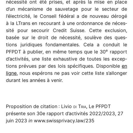
néces­sité ont été prises, et après la mise en place
d’un méca­nisme de sauve­tage pour le secteur de
l’élec­tri­cité, le Conseil fédé­ral a de nouveau dérogé
à la LTrans en recou­rant à une ordon­nance de néces­
sité pour secou­rir Credit Suisse. Cette exclu­sion,
basée sur le droit de néces­sité, soulève des ques­
tions juri­diques fonda­men­tales. Cela a conduit le
e
PFPDT à publier, en même temps que le 30
rapport
d’ac­ti­vi­tés, une liste exhaus­tive de toutes les excep­
tions prévues par des lois spéci­fiques. Disponible
en
ligne,
nous espé­rons ne pas voir cette liste s’allonger
durant les années à venir.
Proposition de citation : Livio
di Tria
, Le PFPDT
présente son 30e rapport d’activités 2022/​2023, 27
juin 2023
in
www.swissprivacy.law/235