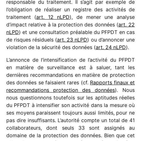
respon­sable du trai­te­ment. Il s’agit par exemple de
l’obligation de réali­ser un registre des acti­vi­tés de
trai­te­ment (
art. 12 nLPD
), de mener une analyse
d’impact rela­tive à la protec­tion des données (
art. 22
nLPD
) et une consul­ta­tion préa­lable du PFPDT en cas
de risques rési­duels (
art. 23 nLPD
) ou d’annoncer une
viola­tion de la sécu­rité des données (
art. 24 nLPD
).
L’annonce de l’intensification de l’activité du PFPDT
en matière de surveillance est à saluer, tant les
dernières recom­man­da­tions en matière de protec­tion
des données se faisaient rares (cf.
Rapports finaux et
recom­man­da­tions protec­tion des données
). Nous
nous ques­tion­nons toute­fois sur les apti­tudes réelles
du PFPDT à inten­si­fier son acti­vité dans la mesure où
ses moyens paraissent toujours aussi limi­tés, pour ne
pas dire insuf­fi­sants. L’autorité compte un total de 41
colla­bo­ra­teurs, dont seuls 33 sont assi­gnés au
domaine de la protec­tion des données. Bien que cet