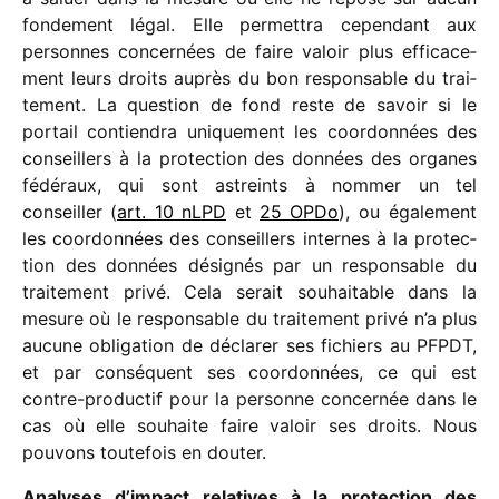
fonde­ment légal. Elle permet­tra cepen­dant aux
personnes concer­nées de faire valoir plus effi­ca­ce­
ment leurs droits auprès du bon respon­sable du trai­
te­ment. La ques­tion de fond reste de savoir si le
portail contien­dra unique­ment les coor­don­nées des
conseillers à la protec­tion des données des organes
fédé­raux, qui sont astreints à nommer un tel
conseiller (
art. 10 nLPD
et
25 OPDo
), ou égale­ment
les coor­don­nées des conseillers internes à la protec­
tion des données dési­gnés par un respon­sable du
trai­te­ment privé. Cela serait souhai­table dans la
mesure où le respon­sable du trai­te­ment privé n’a plus
aucune obli­ga­tion de décla­rer ses fichiers au PFPDT,
et par consé­quent ses coor­don­nées, ce qui est
contre-produc­tif pour la personne concer­née dans le
cas où elle souhaite faire valoir ses droits. Nous
pouvons toute­fois en douter.
Analyses d’impact rela­tives à la protec­tion des