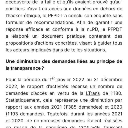
décou­verte de la faille et qu’ils avaient prouvé qu’au­
cun tiers n’avait eu accès aux données en dehors de
l’hacker éthique, le PFPDT a conclu son enquête sans
formu­ler de recom­man­da­tions. Afin de garan­tir une
réponse effi­cace et conforme à la nLPD, le PFPDT
a élaboré un
docu­ment pratique
conte­nant des
propo­si­tions d’ac­tions concrètes, visant à guider tous
les acteurs impli­qués dans de telles situations.
Une dimi­nu­tion des demandes liées au prin­cipe de
la transparence ?
er
Pour la période du 1
janvier 2022 au 31 décembre
2022, le rapport d’activités recense un nombre de
demandes d’accès en vertu de la
LTrans
de 1’180.
Statistiquement, cela repré­sente une dimi­nu­tion par
rapport aux années 2021 (1’385 demandes) et 2020
(1’193 demandes). Toutefois, durant les années 2021
et 2020, de nombreuses demandes étaient réali­sées
en raison de la pandé­mie de COVID-19, faus­sant