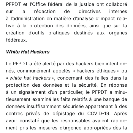
PFPDT et l’Office fédé­ral de la justice ont colla­boré
sur la rédac­tion de direc­tives internes
à l’administration en matière d’analyse d’impact rela­
tive à la protec­tion des données, ainsi que sur la
créa­tion d’outils pratiques desti­nés aux organes
fédéraux.
White Hat Hackers
Le PFPDT a été alerté par des hackers bien inten­tion­
nés, commu­né­ment appe­lés « hackers éthiques » ou
«
white hat hackers
», concer­nant des failles dans la
protec­tion des données et la sécu­rité. En réponse
à un signa­le­ment d’un parti­cu­lier, le PFPDT a minu­
tieu­se­ment examiné les faits rela­tifs à une banque de
données insuf­fi­sam­ment sécu­ri­sée appar­te­nant à des
centres privés de dépis­tage du COVID-19. Après
avoir constaté que les respon­sables avaient rapi­de­
ment pris les mesures d’ur­gence appro­priées dès la