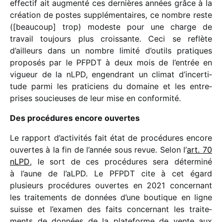
effec­tif ait augmenté ces dernières années grâce à la
créa­tion de postes supplé­men­taires, ce nombre reste
([beau­coup] trop) modeste pour une charge de
travail toujours plus crois­sante. Ceci se reflète
d’ailleurs dans un nombre limité d’ou­tils pratiques
propo­sés par le PFPDT à deux mois de l’entrée en
vigueur de la nLPD, engen­drant un climat d’in­cer­ti­
tude parmi les prati­ciens du domaine et les entre­
prises soucieuses de leur mise en conformité.
Des procé­dures encore ouvertes
Le rapport d’activités fait état de procé­dures encore
ouvertes à la fin de l’année sous revue. Selon l’
art. 70
nLPD
, le sort de ces procé­dures sera déter­miné
à l’aune de l’aLPD. Le PFPDT cite à cet égard
plusieurs procé­dures ouvertes en 2021 concer­nant
les trai­te­ments de données d’une boutique en ligne
suisse et l’examen des faits concer­nant les trai­te­
ments de données de la plate­forme de vente aux