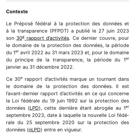
Contexte
Le Préposé fédé­ral à la protec­tion des données et
à la trans­pa­rence (PFPDT) a publié le 27 juin 2023
e
son
30
rapport d’activités
. Ce dernier couvre, pour
le domaine de la protec­tion des données, la période
er
du 1
avril 2022 au 31 mars 2023 et, pour le domaine
er
du prin­cipe de la trans­pa­rence, la période du 1
janvier au 31 décembre 2022.
e
Ce 30
rapport d’activités marque un tour­nant dans
le domaine de la protec­tion des données. Il est
l’avant-dernier rapport d’activités en ce qui concerne
la Loi fédé­rale du 19 juin 1992 sur la protec­tion des
er
données (
LPD
), cette dernière étant abro­gée au 1
septembre 2023, date à laquelle la nouvelle Loi fédé­
rale du 25 septembre 2020 sur la protec­tion des
données (
nLPD
) entre en vigueur.