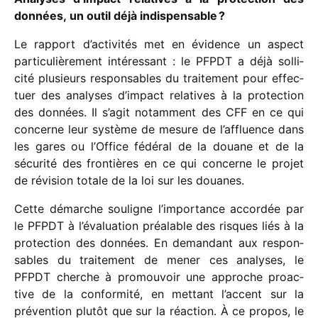
données, un outil déjà indispensable ?
Le rapport d’activités met en évidence un aspect
parti­cu­liè­re­ment inté­res­sant : le PFPDT a déjà solli­
cité plusieurs respon­sables du trai­te­ment pour effec­
tuer des analyses d’impact rela­tives à la protec­tion
des données. Il s’agit notam­ment des CFF en ce qui
concerne leur système de mesure de l’affluence dans
les gares ou l’Office fédé­ral de la douane et de la
sécu­rité des fron­tières en ce qui concerne le projet
de révi­sion totale de la loi sur les douanes.
Cette démarche souligne l’importance accor­dée par
le PFPDT à l’évaluation préa­lable des risques liés à la
protec­tion des données. En deman­dant aux respon­
sables du trai­te­ment de mener ces analyses, le
PFPDT cherche à promou­voir une approche proac­
tive de la confor­mité, en mettant l’accent sur la
préven­tion plutôt que sur la réac­tion. À ce propos, le