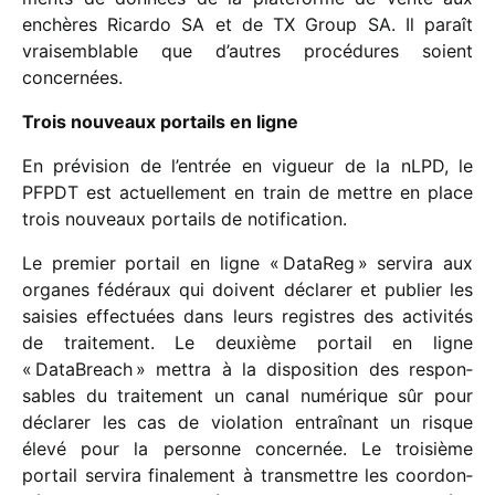
enchères Ricardo SA et de TX Group SA. Il paraît
vrai­sem­blable que d’autres procé­dures soient
concernées.
Trois nouveaux portails en ligne
En prévi­sion de l’entrée en vigueur de la nLPD, le
PFPDT est actuel­le­ment en train de mettre en place
trois nouveaux portails de notification.
Le premier portail en ligne « DataReg » servira aux
organes fédé­raux qui doivent décla­rer et publier les
saisies effec­tuées dans leurs registres des acti­vi­tés
de trai­te­ment. Le deuxième portail en ligne
« DataBreach » mettra à la dispo­si­tion des respon­
sables du trai­te­ment un canal numé­rique sûr pour
décla­rer les cas de viola­tion entraî­nant un risque
élevé pour la personne concer­née. Le troi­sième
portail servira fina­le­ment à trans­mettre les coor­don­