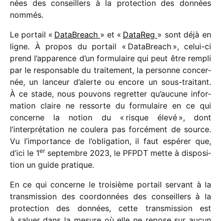
nées des conseillers à la protec­tion des données
nommés.
Le portail «
DataBreach
» et «
DataReg
» sont déjà en
ligne. À propos du portail « DataBreach », celui-ci
prend l’apparence d’un formu­laire qui peut être rempli
par le respon­sable du trai­te­ment, la personne concer­
née, un lanceur d’alerte ou encore un sous-trai­tant.
À ce stade, nous pouvons regret­ter qu’aucune infor­
ma­tion claire ne ressorte du formu­laire en ce qui
concerne la notion du « risque élevé », dont
l’interprétation ne coulera pas forcé­ment de source.
Vu l’importance de l’obligation, il faut espé­rer que,
er
d’ici le 1
septembre 2023, le PFPDT mette à dispo­si­
tion un guide pratique.
En ce qui concerne le troi­sième portail servant à la
trans­mis­sion des coor­don­nées des conseillers à la
protec­tion des données, cette trans­mis­sion est
à saluer dans la mesure où elle ne repose sur aucun