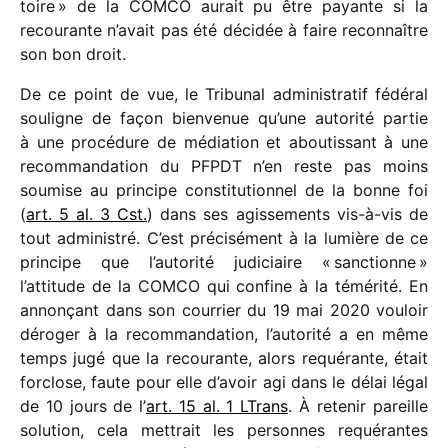
toire » de la COMCO aurait pu être payante si la
recou­rante n’avait pas été déci­dée à faire recon­naître
son bon droit.
De ce point de vue, le Tribunal admi­nis­tra­tif fédé­ral
souligne de façon bien­ve­nue qu’une auto­rité partie
à une procé­dure de média­tion et abou­tis­sant à une
recom­man­da­tion du PFPDT n’en reste pas moins
soumise au prin­cipe consti­tu­tion­nel de la bonne foi
(
art. 5 al. 3 Cst.
) dans ses agis­se­ments vis-à-vis de
tout admi­nis­tré. C’est préci­sé­ment à la lumière de ce
prin­cipe que l’autorité judi­ciaire « sanc­tionne »
l’attitude de la COMCO qui confine à la témé­rité. En
annon­çant dans son cour­rier du 19 mai 2020 vouloir
déro­ger à la recom­man­da­tion, l’autorité a en même
temps jugé que la recou­rante, alors requé­rante, était
forclose, faute pour elle d’avoir agi dans le délai légal
de 10 jours de l’
art. 15 al. 1 LTrans
. À rete­nir pareille
solu­tion, cela mettrait les personnes requé­rantes