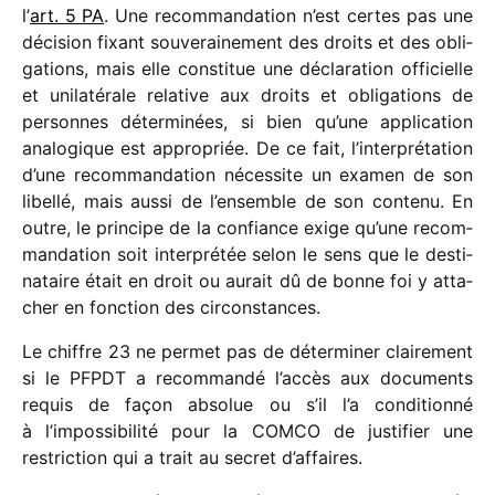
l’
art. 5 PA
. Une recom­man­da­tion n’est certes pas une
déci­sion fixant souve­rai­ne­ment des droits et des obli­
ga­tions, mais elle consti­tue une décla­ra­tion offi­cielle
et unila­té­rale rela­tive aux droits et obli­ga­tions de
personnes déter­mi­nées, si bien qu’une appli­ca­tion
analo­gique est appro­priée. De ce fait, l’interprétation
d’une recom­man­da­tion néces­site un examen de son
libellé, mais aussi de l’ensemble de son contenu. En
outre, le prin­cipe de la confiance exige qu’une recom­
man­da­tion soit inter­pré­tée selon le sens que le desti­
na­taire était en droit ou aurait dû de bonne foi y atta­
cher en fonc­tion des circonstances.
Le chiffre 23 ne permet pas de déter­mi­ner clai­re­ment
si le PFPDT a recom­mandé l’accès aux docu­ments
requis de façon abso­lue ou s’il l’a condi­tionné
à l’impossibilité pour la COMCO de justi­fier une
restric­tion qui a trait au secret d’affaires.