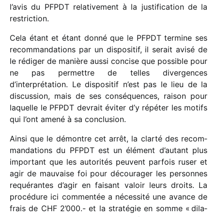
l’avis du PFPDT rela­ti­ve­ment à la justi­fi­ca­tion de la
restriction.
Cela étant et étant donné que le PFPDT termine ses
recom­man­da­tions par un dispo­si­tif, il serait avisé de
le rédi­ger de manière aussi concise que possible pour
ne pas permettre de telles diver­gences
d’interprétation. Le dispo­si­tif n’est pas le lieu de la
discus­sion, mais de ses consé­quences, raison pour
laquelle le PFPDT devrait éviter d’y répé­ter les motifs
qui l’ont amené à sa conclusion.
Ainsi que le démontre cet arrêt, la clarté des recom­
man­da­tions du PFPDT est un élément d’autant plus
impor­tant que les auto­ri­tés peuvent parfois ruser et
agir de mauvaise foi pour décou­ra­ger les personnes
requé­rantes d’agir en faisant valoir leurs droits. La
procé­dure ici commen­tée a néces­sité une avance de
frais de CHF 2’000.- et la stra­té­gie en somme « dila­