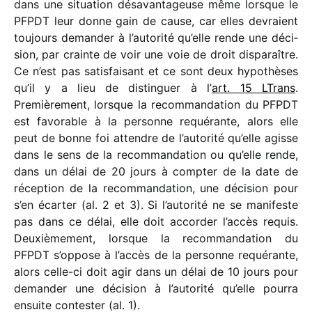
dans une situa­tion désa­van­ta­geuse même lorsque le
PFPDT leur donne gain de cause, car elles devraient
toujours deman­der à l’autorité qu’elle rende une déci­
sion, par crainte de voir une voie de droit dispa­raître.
Ce n’est pas satis­fai­sant et ce sont deux hypo­thèses
qu’il y a lieu de distin­guer à l’
art. 15 LTrans
.
Premièrement, lorsque la recom­man­da­tion du PFPDT
est favo­rable à la personne requé­rante, alors elle
peut de bonne foi attendre de l’autorité qu’elle agisse
dans le sens de la recom­man­da­tion ou qu’elle rende,
dans un délai de 20 jours à comp­ter de la date de
récep­tion de la recom­man­da­tion, une déci­sion pour
s’en écar­ter (al. 2 et 3). Si l’autorité ne se mani­feste
pas dans ce délai, elle doit accor­der l’accès requis.
Deuxièmement, lorsque la recom­man­da­tion du
PFPDT s’oppose à l’accès de la personne requé­rante,
alors celle-ci doit agir dans un délai de 10 jours pour
deman­der une déci­sion à l’autorité qu’elle pourra
ensuite contes­ter (al. 1).