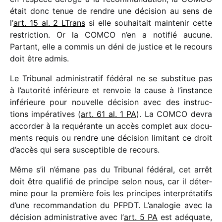
était donc tenue de rendre une déci­sion au sens de
l’
art. 15 al. 2 LTrans
si elle souhai­tait main­te­nir cette
restric­tion. Or la COMCO n’en a noti­fié aucune.
Partant, elle a commis un déni de justice et le recours
doit être admis.
Le Tribunal admi­nis­tra­tif fédé­ral ne se substi­tue pas
à l’autorité infé­rieure et renvoie la cause à l’instance
infé­rieure pour nouvelle déci­sion avec des instruc­
tions impé­ra­tives (
art. 61 al. 1 PA
). La COMCO devra
accor­der à la requé­rante un accès complet aux docu­
ments requis ou rendre une déci­sion limi­tant ce droit
d’accès qui sera suscep­tible de recours.
Même s’il n’émane pas du Tribunal fédé­ral, cet arrêt
doit être quali­fié de prin­cipe selon nous, car il déter­
mine pour la première fois les prin­cipes inter­pré­ta­tifs
d’une recom­man­da­tion du PFPDT. L’analogie avec la
déci­sion admi­nis­tra­tive avec l’
art. 5 PA
est adéquate,