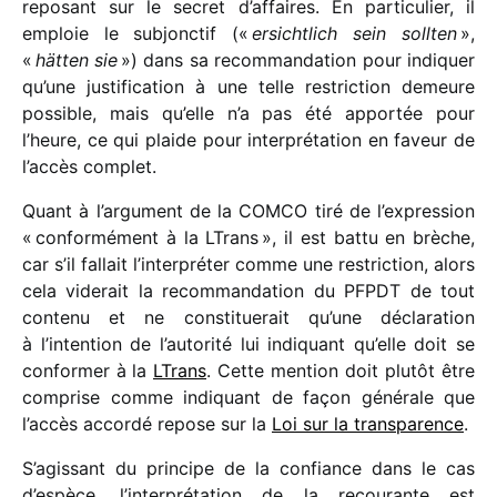
repo­sant sur le secret d’affaires. En parti­cu­lier, il
emploie le subjonc­tif («
ersicht­lich sein soll­ten
»,
«
hätten sie
») dans sa recom­man­da­tion pour indi­quer
qu’une justi­fi­ca­tion à une telle restric­tion demeure
possible, mais qu’elle n’a pas été appor­tée pour
l’heure, ce qui plaide pour inter­pré­ta­tion en faveur de
l’accès complet.
Quant à l’argument de la COMCO tiré de l’expression
« confor­mé­ment à la LTrans », il est battu en brèche,
car s’il fallait l’interpréter comme une restric­tion, alors
cela vide­rait la recom­man­da­tion du PFPDT de tout
contenu et ne consti­tue­rait qu’une décla­ra­tion
à l’intention de l’autorité lui indi­quant qu’elle doit se
confor­mer à la
LTrans
. Cette mention doit plutôt être
comprise comme indi­quant de façon géné­rale que
l’accès accordé repose sur la
Loi sur la trans­pa­rence
.
S’agissant du prin­cipe de la confiance dans le cas
d’espèce, l’interprétation de la recou­rante est