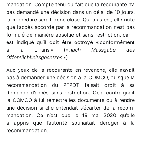
man­da­tion. Compte tenu du fait que la recou­rante n’a
pas demandé une déci­sion dans un délai de 10 jours,
la procé­dure serait donc close. Qui plus est, elle note
que l’accès accordé par la recom­man­da­tion n’est pas
formulé de manière abso­lue et sans restric­tion, car il
est indi­qué qu’il doit être octroyé « confor­mé­ment
à la LTrans » («
nach Massgabe des
Öffentlichkeitsgesetzes
»).
Aux yeux de la recou­rante en revanche, elle n’avait
pas à deman­der une déci­sion à la COMCO, puisque la
recom­man­da­tion du PFPDT faisait droit à sa
demande d’accès sans restric­tion. Cela contrai­gnait
la COMCO à lui remettre les docu­ments ou à rendre
une déci­sion si elle enten­dait s’écarter de la recom­
man­da­tion. Ce n’est que le 19 mai 2020 qu’elle
a appris que l’autorité souhai­tait déro­ger à la
recommandation.