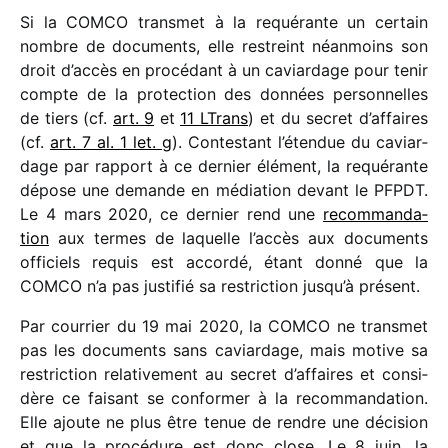
Si la COMCO trans­met à la requé­rante un certain
nombre de docu­ments, elle restreint néan­moins son
droit d’accès en procé­dant à un caviar­dage pour tenir
compte de la protec­tion des données person­nelles
de tiers (cf.
art. 9
et
11 LTrans
) et du secret d’affaires
(cf.
art. 7 al. 1 let. g
). Contestant l’étendue du caviar­
dage par rapport à ce dernier élément, la requé­rante
dépose une demande en média­tion devant le PFPDT.
Le 4 mars 2020, ce dernier rend une
recom­man­da­
tion
aux termes de laquelle l’accès aux docu­ments
offi­ciels requis est accordé, étant donné que la
COMCO n’a pas justi­fié sa restric­tion jusqu’à présent.
Par cour­rier du 19 mai 2020, la COMCO ne trans­met
pas les docu­ments sans caviar­dage, mais motive sa
restric­tion rela­ti­ve­ment au secret d’affaires et consi­
dère ce faisant se confor­mer à la recom­man­da­tion.
Elle ajoute ne plus être tenue de rendre une déci­sion
et que la procé­dure est donc close. Le 8 juin, la