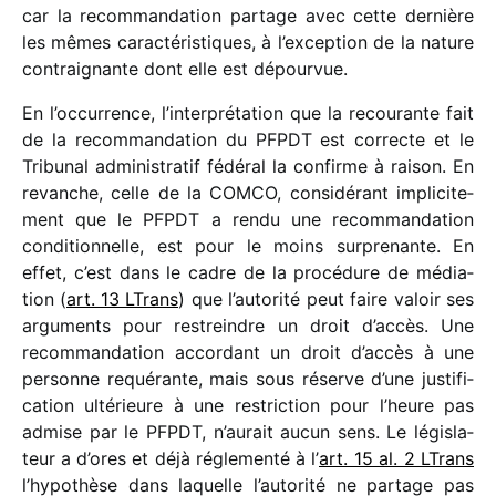
car la recom­man­da­tion partage avec cette dernière
les mêmes carac­té­ris­tiques, à l’exception de la nature
contrai­gnante dont elle est dépourvue.
En l’occurrence, l’interprétation que la recou­rante fait
de la recom­man­da­tion du PFPDT est correcte et le
Tribunal admi­nis­tra­tif fédé­ral la confirme à raison. En
revanche, celle de la COMCO, consi­dé­rant impli­ci­te­
ment que le PFPDT a rendu une recom­man­da­tion
condi­tion­nelle, est pour le moins surpre­nante. En
effet, c’est dans le cadre de la procé­dure de média­
tion (
art. 13 LTrans
) que l’autorité peut faire valoir ses
argu­ments pour restreindre un droit d’accès. Une
recom­man­da­tion accor­dant un droit d’accès à une
personne requé­rante, mais sous réserve d’une justi­fi­
ca­tion ulté­rieure à une restric­tion pour l’heure pas
admise par le PFPDT, n’aurait aucun sens. Le légis­la­
teur a d’ores et déjà régle­menté à l’
art. 15 al. 2 LTrans
l’hypothèse dans laquelle l’autorité ne partage pas