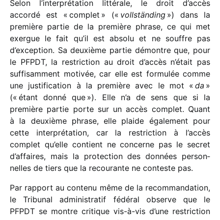
Selon l’interprétation litté­rale, le droit d’accès
accordé est « complet » («
voll­stän­ding
») dans la
première partie de la première phrase, ce qui met
exergue le fait qu’il est absolu et ne souffre pas
d’exception. Sa deuxième partie démontre que, pour
le PFPDT, la restric­tion au droit d’accès n’était pas
suffi­sam­ment moti­vée, car elle est formu­lée comme
une justi­fi­ca­tion à la première avec le mot «
da
»
(« étant donné que »). Elle n’a de sens que si la
première partie porte sur un accès complet. Quant
à la deuxième phrase, elle plaide égale­ment pour
cette inter­pré­ta­tion, car la restric­tion à l’accès
complet qu’elle contient ne concerne pas le secret
d’affaires, mais la protec­tion des données person­
nelles de tiers que la recou­rante ne conteste pas.
Par rapport au contenu même de la recom­man­da­tion,
le Tribunal admi­nis­tra­tif fédé­ral observe que le
PFPDT se montre critique vis-à-vis d’une restric­tion