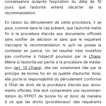
connais­sance qu’après l’expiration du délai de 10
jours que l’autorité entend s’écarter de la
recommandation.
En raison du dérou­le­ment de cette procé­dure, il se
peut, comme dans le cas présent, que l’autorité mette
fin à la procé­dure d’accès aux docu­ments offi­ciels
sans noti­fier de déci­sion et sans que le requé­rant
n’accepte la recom­man­da­tion ni qu’il ne puisse la
contes­ter en justice. Un tel résul­tat n’est toute­fois
pas conforme à l’objectif pour­suivi par la
LTrans
.
Même si l’autorité est partie à la procé­dure de média­
tion (
art. 13 LTrans
), elle est notam­ment liée par le
prin­cipe de bonne foi en sa qualité d’autorité. Ainsi,
elle porte la respon­sa­bi­lité du dérou­le­ment conforme
à l’État de droit de la procé­dure d’accès aux docu­
ments offi­ciels. Elle doit comprendre une recom­man­
da­tion du PFPDT de bonne foi et donc de manière
à ce que les droits (procé­du­raux) des requé­rants