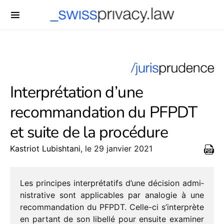
-->
Interprétation d’une
recommandation du PFPDT
et suite de la procédure
Kastriot Lubishtani
, le 29 janvier 2021
Les prin­cipes inter­pré­ta­tifs d’une déci­sion admi­
nis­tra­tive sont appli­cables par analo­gie à une
recom­man­da­tion du PFPDT. Celle-ci s’interprète
en partant de son libellé pour ensuite exami­ner