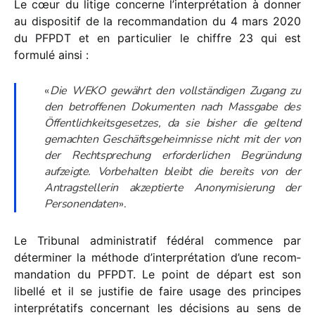
Le cœur du litige concerne l’interprétation à donner
au dispo­si­tif de la recom­man­da­tion du 4 mars 2020
du PFPDT et en parti­cu­lier le chiffre 23 qui est
formulé ainsi :
«
Die WEKO gewährt den voll­stän­di­gen Zugang zu
den betrof­fe­nen Dokumenten nach Massgabe des
Öffentlichkeitsgesetzes, da sie bisher die geltend
gemach­ten Geschäftsgeheimnisse nicht mit der von
der Rechtsprechung erfor­der­li­chen Begründung
aufzeigte. Vorbehalten bleibt die bereits von der
Antragstellerin akzep­tierte Anonymisierung der
Personendaten
».
Le Tribunal admi­nis­tra­tif fédé­ral commence par
déter­mi­ner la méthode d’interprétation d’une recom­
man­da­tion du PFPDT. Le point de départ est son
libellé et il se justi­fie de faire usage des prin­cipes
inter­pré­ta­tifs concer­nant les déci­sions au sens de