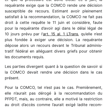
requé­rante exige que la COMCO rende une déci­sion
suscep­tible de recours. Estimant avoir plei­ne­ment
satis­fait à la recom­man­da­tion, la COMCO ne fait pas
droit à cette requête le 11 juin et consi­dère, faute
pour la requé­rante d’avoir agi dans le délai légal de
10 jours prévu par l’
art. 15 al. 1 LTrans
, qu’elle n’est
plus fondée à exiger une déci­sion. La requé­rante
dépose alors un recours devant le Tribunal admi­nis­
tra­tif fédé­ral en allé­guant divers griefs pour obte­nir
les docu­ments requis.
Les parties divergent quant à la ques­tion de savoir si
la COMCO devait rendre une déci­sion dans le cas
présent.
Pour la COMCO, tel n’est pas le cas. Premièrement,
elle n’aurait pas dérogé à la recom­man­da­tion du
PFPDT, mais, au contraire, elle a motivé la restric­tion
au droit d’accès comme l’aurait exigé ladite recom­