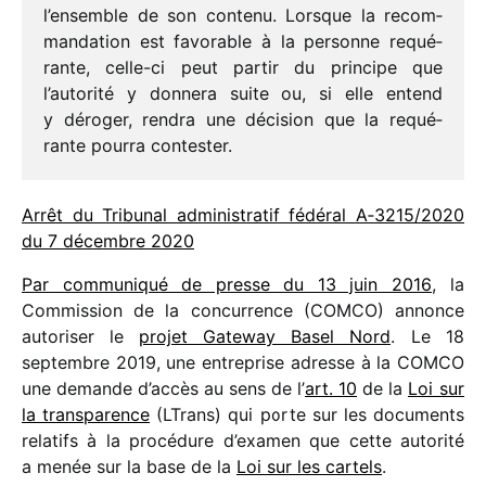
l’ensemble de son contenu. Lorsque la recom­
man­da­tion est favo­rable à la personne requé­
rante, celle-ci peut partir du prin­cipe que
l’autorité y donnera suite ou, si elle entend
y déro­ger, rendra une déci­sion que la requé­
rante pourra contester.
Arrêt du Tribunal admi­nis­tra­tif fédé­ral A‑3215/​2020
du 7 décembre 2020
Par commu­ni­qué de presse du 13 juin 2016
, la
Commission de la concur­rence (COMCO) annonce
auto­ri­ser le
projet Gateway Basel Nord
. Le 18
septembre 2019, une entre­prise adresse à la COMCO
une demande d’accès au sens de l’
art. 10
de la
Loi sur
la trans­pa­rence
(LTrans) qui porte sur les docu­ments
rela­tifs à la procé­dure d’examen que cette auto­rité
a menée sur la base de la
Loi sur les cartels
.