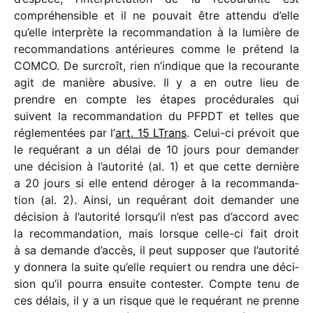
compré­hen­sible et il ne pouvait être attendu d’elle
qu’elle inter­prète la recom­man­da­tion à la lumière de
recom­man­da­tions anté­rieures comme le prétend la
COMCO. De surcroît, rien n’indique que la recou­rante
agit de manière abusive. Il y a en outre lieu de
prendre en compte les étapes procé­du­rales qui
suivent la recom­man­da­tion du PFPDT et telles que
régle­men­tées par l’
art. 15 LTrans
. Celui-ci prévoit que
le requé­rant a un délai de 10 jours pour deman­der
une déci­sion à l’autorité (al. 1) et que cette dernière
a 20 jours si elle entend déro­ger à la recom­man­da­
tion (al. 2). Ainsi, un requé­rant doit deman­der une
déci­sion à l’autorité lorsqu’il n’est pas d’accord avec
la recom­man­da­tion, mais lorsque celle-ci fait droit
à sa demande d’accès, il peut suppo­ser que l’autorité
y donnera la suite qu’elle requiert ou rendra une déci­
sion qu’il pourra ensuite contes­ter. Compte tenu de
ces délais, il y a un risque que le requé­rant ne prenne