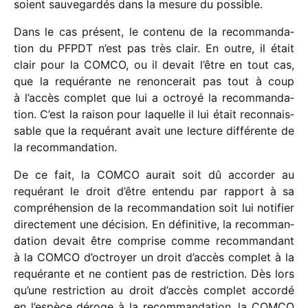
soient sauve­gar­dés dans la mesure du possible.
Dans le cas présent, le contenu de la recom­man­da­
tion du PFPDT n’est pas très clair. En outre, il était
clair pour la COMCO, ou il devait l’être en tout cas,
que la requé­rante ne renon­ce­rait pas tout à coup
à l’accès complet que lui a octroyé la recom­man­da­
tion. C’est la raison pour laquelle il lui était recon­nais­
sable que la requé­rant avait une lecture diffé­rente de
la recommandation.
De ce fait, la COMCO aurait soit dû accor­der au
requé­rant le droit d’être entendu par rapport à sa
compré­hen­sion de la recom­man­da­tion soit lui noti­fier
direc­te­ment une déci­sion. En défi­ni­tive, la recom­man­
da­tion devait être comprise comme recom­man­dant
à la COMCO d’octroyer un droit d’accès complet à la
requé­rante et ne contient pas de restric­tion. Dès lors
qu’une restric­tion au droit d’accès complet accordé
en l’espèce déroge à la recom­man­da­tion, la COMCO