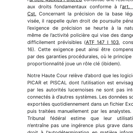
aux droits fonda­men­taux conforme à l’
art.
Cst.
Concernant la préci­sion de la base lég
visée, il rappelle qu’en droit de pour­suite péna
l’exigence de préci­sion se heurte à la nat
même de l’activité poli­cière qui vise des dang
diffi­ci­le­ment prévi­sibles (
ATF 147 I 103
,
cons
16). Cette exigence peut ainsi être compen­
par des garan­ties procé­du­rales, où le prin­cipe
propor­tion­na­lité joue un rôle clé (ibidem).
Notre Haute Cour relève d’abord que les logi­ci
PICAR et PISCAL dont l’utilisation est envi­sa­
par les auto­ri­tés lucer­noises ne sont pas int
con­nec­tés à d’autres systèmes. Les données s
expor­tées quoti­dien­ne­ment dans un fichier Exc
puis trai­tées manuel­le­ment par les analystes.
Tribunal fédé­ral estime que leur utili­sa­t
n’entraîne pas une ingé­rence plus grave dans
droit à l’autodétermination en matière infor­