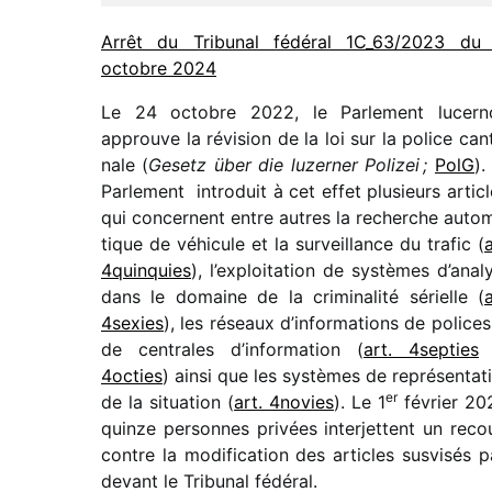
Arrêt du Tribunal fédé­ral 1C_​63/​2023 du
octobre 2024
Le 24 octobre 2022, le Parlement lucer­n
approuve la révi­sion de la loi sur la police can
nale (
Gesetz über die luzer­ner Polizei ;
PolG
).
Parlement intro­duit à cet effet plusieurs articl
qui concernent entre autres la recherche auto­
tique de véhi­cule et la surveillance du trafic (
a
4quinquies
), l’exploitation de systèmes d’anal
dans le domaine de la crimi­na­lité sérielle (
a
4sexies
), les réseaux d’informations de polices
de centrales d’information (
art. 4septies
4octies
) ainsi que les systèmes de repré­sen­ta­t
er
de la situa­tion (
art. 4novies
). Le 1
février 20
quinze personnes privées inter­jettent un reco
contre la modi­fi­ca­tion des articles susvi­sés p
devant le Tribunal fédéral.