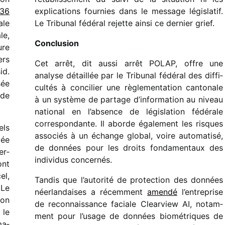
 36
expli­ca­tions four­nies dans le message légis­la­tif.
ale
Le Tribunal fédé­ral rejette ainsi ce dernier grief.
le,
Conclusion
ure
ers
Cet arrêt, dit aussi arrêt POLAP, offre une
id.
analyse détaillée par le Tribunal fédé­ral des diffi­
sée
cul­tés à conci­lier une règle­men­ta­tion canto­nale
 de
à un système de partage d’information au niveau
natio­nal en l’absence de légis­la­tion fédé­rale
corres­pon­dante. Il aborde égale­ment les risques
els
asso­ciés à un échange global, voire auto­ma­tisé,
gée
de données pour les droits fonda­men­taux des
er­
indi­vi­dus concernés.
ont
el,
Tandis que l’autorité de protec­tion des données
 Le
néer­lan­daises a récem­ment
amendé
l’entreprise
ion
de recon­nais­sance faciale Clearview AI, notam­
 le
ment pour l’usage de données biomé­triques de
ma­