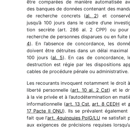
être compa­rées de manière auto­ma­ti­sée a
des banques de données conte­nant des mand
de recherche concrets (
al. 2
) et conser­v
jusqu’à 100 jours dans le cadre d’une inves­ti­
tion secrète (art. 286 al. 2 CPP) ou pour
recherche de personnes dispa­rues ou en fuite 
4
). En l’ab­sence de concor­dance, les donn
doivent être détruites dans un délai maxi­mal
100 jours (
al. 5
). En cas de concor­dance, l
destruc­tion est régie par les dispo­si­tions app
cables de procé­dure pénale ou administrative.
Les recou­rants invoquent notam­ment le droit à
liberté person­nelle (
art. 10 al. 2 Cst
) et le dr
à la vie privée et à l’autodétermination en mati
infor­ma­tion­nelle (
art. 13 Cst
,
art. 8 CEDH
et
a
17 Pacte II ONU
). Ils se prévalent égale­ment
fait que l’
art. 4quinquies PolG/​LU
ne satis­fait 
aux exigences de préci­sions requises lorsqu’