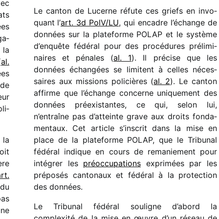
vec
Le canton de Lucerne réfute ces griefs en invo­
ats
quant l’
art. 3d PolV/​LU
, qui encadre l’échange de
ées
données sur la plate­forme POLAP et le système
ga­
d’enquête fédé­ral pour des procé­dures préli­mi­
 la
naires et pénales (
al. 1
). Il précise que les
(
al.
données échan­gées se limitent à celles néces­
ées
saires aux missions poli­cières (
al. 2
). Le canton
 de
affirme que l’échange concerne unique­ment des
eur
données préexis­tantes, ce qui, selon lui,
li­
n’entraîne pas d’atteinte grave aux droits fonda­
men­taux. Cet article s’inscrit dans la mise en
 la
place de la plate­forme POLAP, que le Tribunal
oit
fédé­ral indique en cours de rema­nie­ment pour
ère
inté­grer les
préoc­cu­pa­tions
expri­mées par les
rt.
prépo­sés canto­naux et fédé­ral à la protec­tion
 du
des données.
pas
Le Tribunal fédé­ral souligne d’abord la
une
complexité de la mise en œuvre d’un réseau de