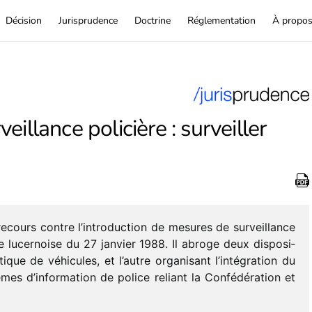
Décision
Jurisprudence
Doctrine
Réglementation
À propo
illance policière : surveiller
 recours contre l’introduction de mesures de surveillance
ce lucer­noise du 27 janvier 1988. Il abroge deux dispo­si­
tique de véhi­cules, et l’autre orga­ni­sant l’intégration du
es d’information de police reliant la Confédération et