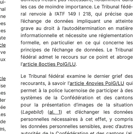
ui­
les cas de moindre impor­tance. Le Tribunal fédé­
nal
ral renvoie à l’ATF 149 I 218, qui précise que
gne
l’échange de données impli­quant une atteinte
ées
grave au droit à l’autodétermination en matière
ces
infor­ma­tion­nelle et néces­site une régle­men­ta­tion
ute
formelle, en parti­cu­lier en ce qui concerne les
cle
prin­cipes de l’échange de données. Le Tribunal
ave
fédé­ral admet le recours sur ce point et abroge
aux
l’
article 8octies PolG/​LU
.
Le Tribunal fédé­ral examine le dernier grief des
cle
recou­rants, à savoir l’
article 4novies PolG/​LU
qui
ise
permet à la police lucer­noise de parti­ci­per à des
mes
systèmes de la Confédération et des cantons
der
pour la présen­ta­tion d’images de la situa­tion
tée
(
Lagebild
) (
al. 1
) et d’échanger les données
Les
person­nelles néces­saires à cet effet, y compris
 de
les données person­nelles sensibles, avec d’autres
es,
auto­ri­tés de la Confédération et des cantons (
al.