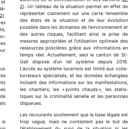
 et
2
). Un tableau de la situa­tion permet en effet de
dé­
repré­sen­ter clai­re­ment sur une carte l’ensemble
 2
).
des états de la situa­tion et de leur évolu­tion
tes
possible dans les domaines de l’environnement et
te,
des autres risques, faci­li­tant ainsi la prise de
ec­
mesures appro­priées et l’utilisation opti­male des
des
ressources poli­cières grâce aux infor­ma­tions en
our
temps réel. Actuellement, seul le canton de St-
Gall dispose d’un tel système depuis 2016.
aux
L’accès au système lucer­nois est limité aux colla­
res
bo­ra­teurs spécia­li­sés, et les données échan­gées
nts
incluent des infor­ma­tions sur les mani­fes­ta­tions,
es
les chan­tiers, les « points chauds », les statis­
 de
tiques sur la crimi­na­lité sérielle et les personnes
ais
disparues.
Les recou­rants soutiennent que la base légale est
 si
trop vague, mais ne contestent pas le but de
ion
l’établissement du suivi de la situa­tion ni les