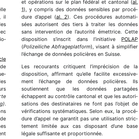
et opéra­tions sur le plan fédé­ral et canto­nal (
al.
lle
1
), y compris des données sensibles par procé­
 il
dure d’appel (
al. 2
). Ces procé­dures auto­ma­ti­
les
sées auto­risent des tiers à trai­ter les données
vec
sans inter­ven­tion de l’autorité émet­trice. Cette
io­
dispo­si­tion s’inscrit dans l’initiative
POLAP
(
Polizeiliche Abfrageplatform
), visant à simpli­fier
l’échange de données poli­cières en Suisse.
cle
 de
Les recou­rants critiquent l’imprécision de la
ue­
dispo­si­tion, affir­mant qu’elle faci­lite exces­si­ve­
les
ment l’échange de données poli­cières. Ils
urs
soutiennent que les données parta­gées
rte
échappent au contrôle canto­nal et que les auto­ri­
g)
.
sa­tions des desti­na­taires ne font pas l’objet de
ons
véri­fi­ca­tions systé­ma­tiques. Selon eux, la procé­
 de
dure d’appel ne garan­tit pas une utili­sa­tion stric­
mes
te­ment limi­tée aux cas dispo­sant d’une base
ent
légale suffi­sante et proportionnée.