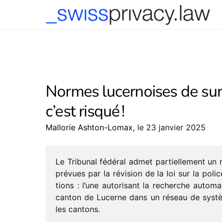
-->
Normes lucernoises de surve
c’est risqué !
Mallorie Ashton-Lomax
, le 23 janvier 2025
Le Tribunal fédé­ral admet partiel­le­ment un
prévues par la révi­sion de la loi sur la poli
tions : l’une auto­ri­sant la recherche auto­ma­
canton de Lucerne dans un réseau de systèm
les cantons.