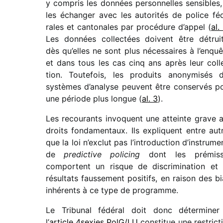
y compris les données person­nelles sensibles,
les échan­ger avec les auto­ri­tés de police fé
rales et canto­nales par procé­dure d’appel (
al.
Les données collec­tées doivent être détrui
dès qu’elles ne sont plus néces­saires à l’enquê
et dans tous les cas cinq ans après leur coll
tion. Toutefois, les produits anony­mi­sés 
systèmes d’analyse peuvent être conser­vés p
une période plus longue (
al. 3
).
Les recou­rants invoquent une atteinte grave 
droits fonda­men­taux. Ils expliquent entre aut
que la loi n’exclut pas l’introduction d’instrume
de
predic­tive poli­cing
dont les prémiss
comportent un risque de discri­mi­na­tion et
résul­tats faus­se­ment posi­tifs, en raison des bi
inhé­rents à ce type de programme.
Le Tribunal fédé­ral doit donc déter­mi­ner
l’
article 4sexies PolG/​LU
consti­tue une restric­t