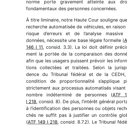
norme porte grave­ment atteinte aux dro
fonda­men­taux des personnes concernées.
À titre limi­naire, notre Haute Cour souligne que
recherche auto­ma­ti­sée de véhi­cules, en raison
risque d’erreurs et de l’analyse massive
données, néces­site une base légale formelle (
A
146 I 11
, consid. 3.3). La loi doit défi­nir préci­
ment la portée de la compa­rai­son des donn
afin que les usagers puissent prévoir les infor­
tions collec­tées et trai­tées. Selon la juris­p
dence du Tribunal fédé­ral et de la CEDH,
condi­tion de propor­tion­na­lité s’applique p
stric­te­ment aux proces­sus auto­ma­ti­sés visant
nombre indé­ter­miné de personnes (
ATF 1
I 218
, consid. 8). De plus, l’intérêt géné­ral port
à l’identification des personnes ou objets rech
chés ne suffit pas à justi­fier un contrôle glo
(
ATF 149 I 218
, consid. 8.7.2). Le Tribunal fédé­