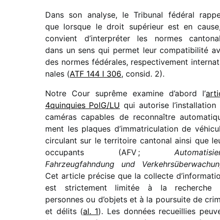
Dans son analyse, le Tribunal fédé­ral rappe
que lorsque le droit supé­rieur est en cause,
convient d’interpréter les normes canto­na
dans un sens qui permet leur compa­ti­bi­lité a
des normes fédé­rales, respec­ti­ve­ment inter­na­t
nales (
ATF 144 I 306
, consid. 2).
Notre Cour suprême examine d’abord l’
arti
4quinquies PolG/​LU
qui auto­rise l’installation
camé­ras capables de recon­naître auto­ma­ti­q
ment les plaques d’immatriculation de véhi­cu
circu­lant sur le terri­toire canto­nal ainsi que le
occu­pants (AFV ;
Automatisie
Fahrzeugfahndung und Verkehrsüberwachun
Cet article précise que la collecte d’informati
est stric­te­ment limi­tée à la recherche
personnes ou d’objets et à la pour­suite de cri
et délits (
al. 1
). Les données recueillies peuv