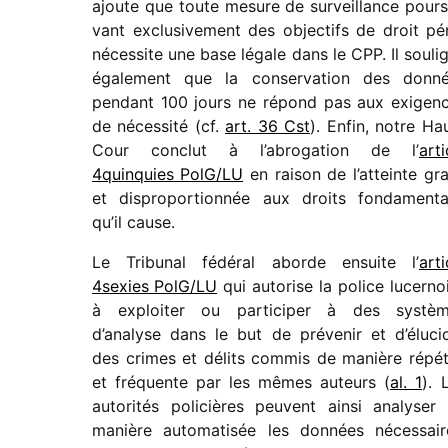
ajoute que toute mesure de surveillance pour­s
vant exclu­si­ve­ment des objec­tifs de droit pé
néces­site une base légale dans le CPP. Il souli
égale­ment que la conser­va­tion des donn
pendant 100 jours ne répond pas aux exigen
de néces­sité (cf.
art. 36 Cst
). Enfin, notre Ha
Cour conclut à l’abrogation de l’
arti
4quinquies PolG/​LU
en raison de l’atteinte gr
et dispro­por­tion­née aux droits fonda­men­t
qu’il cause.
Le Tribunal fédé­ral aborde ensuite l’
arti
4sexies PolG/​LU
qui auto­rise la police lucer­no
à exploi­ter ou parti­ci­per à des systè
d’analyse dans le but de préve­nir et d’éluci
des crimes et délits commis de manière répé­
et fréquente par les mêmes auteurs (
al. 1
). 
auto­ri­tés poli­cières peuvent ainsi analy­ser
manière auto­ma­ti­sée les données néces­sair