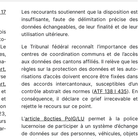
 17
Les recou­rants soutiennent que la dispo­si­tion est
insuf­fi­sante, faute de déli­mi­ta­tion précise des
données échan­geables, de leur fina­lité et de leur
ois
utili­sa­tion ultérieure.
to­
 Le
Le Tribunal fédé­ral recon­naît l’importance des
es,
centres de coor­di­na­tion communs et de l’accès
ma­
aux données des cantons affi­liés. Il relève que les
rt.
règles sur la protec­tion des données et les auto­
yse
ri­sa­tions d’accès doivent encore être fixées dans
rt.
des accords inter­can­to­naux, suscep­tibles d’un
 et
contrôle abstrait des normes (
ATF 138 I 435
). En
et
consé­quence, il déclare ce grief irre­ce­vable et
ion
rejette le recours sur ce point.
23,
L’
article 8octies PolG/​LU
permet à la police
urs
lucer­noise de parti­ci­per à un système d’échange
ar-
de données sur des personnes, véhi­cules, objets