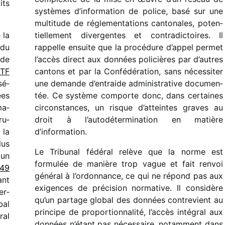
its
systèmes d’information de police, basé sur une
multi­tude de régle­men­ta­tions canto­nales, poten­
 la
tiel­le­ment diver­gentes et contra­dic­toires. Il
 du
rappelle ensuite que la procé­dure d’appel permet
 de
l’accès direct aux données poli­cières par d’autres
TF
cantons et par la Confédération, sans néces­si­ter
sé­
une demande d’entraide admi­nis­tra­tive docu­men­
ées
tée. Ce système comporte donc, dans certaines
ma­
circons­tances, un risque d’atteintes graves au
ru­
droit à l’autodétermination en matière
 la
d’information.
lus
Le Tribunal fédé­ral relève que la norme est
 un
formu­lée de manière trop vague et fait renvoi
49
géné­ral à l’ordonnance, ce qui ne répond pas aux
ant
exigences de préci­sion norma­tive. Il consi­dère
er­
qu’un partage global des données contre­vient au
bal
prin­cipe de propor­tion­na­lité, l’accès inté­gral aux
ral
données n’étant pas néces­saire, notam­ment dans