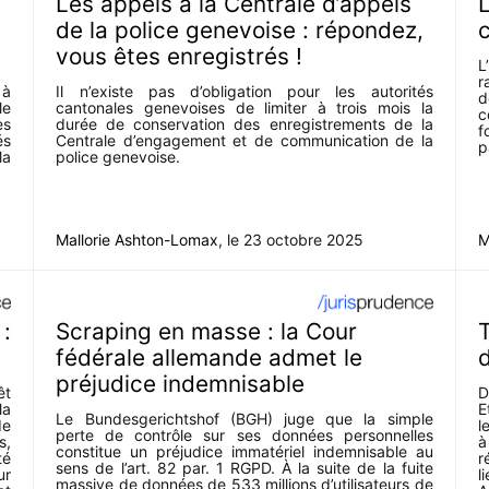
Les appels à la Centrale d’appels
L
de la police genevoise : répondez,
c
vous êtes enregistrés !
L
r
 à
Il n’existe pas d’obligation pour les autorités
d
le
cantonales genevoises de limiter à trois mois la
c
es
durée de conservation des enregistrements de la
f
és
Centrale d’engagement et de communication de la
p
la
police genevoise.
Mallorie Ashton-Lomax
, le
23 octobre 2025
M
 :
Scraping en masse : la Cour
T
fédérale allemande admet le
préjudice indemnisable
êt
D
la
E
Le Bundesgerichtshof (BGH) juge que la simple
de
l
perte de contrôle sur ses données personnelles
s,
à
constitue un préjudice immatériel indemnisable au
té
r
sens de l’art. 82 par. 1 RGPD. À la suite de la fuite
ur
l
massive de données de 533 millions d’utilisateurs de