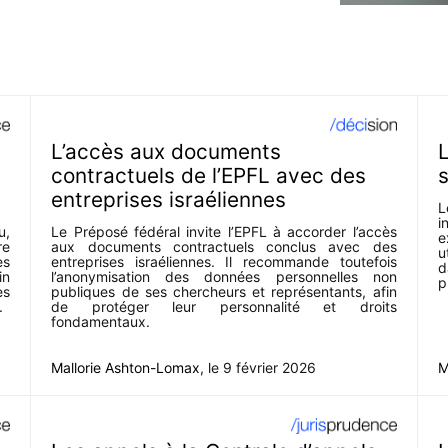
L’accès aux documents
contractuels de l’EPFL avec des
s
entreprises israéliennes
L
i
u,
Le Préposé fédéral invite l’EPFL à accorder l’accès
e
re
aux documents contractuels conclus avec des
u
es
entreprises israéliennes. Il recommande toutefois
d
in
l’anonymisation des données personnelles non
p
es
publiques de ses chercheurs et représentants, afin
.
de protéger leur personnalité et droits
fondamentaux.
Mallorie Ashton-Lomax
, le
9 février 2026
M