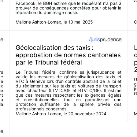
et
A
Facebook, le BGH estime que le requérant n’a pas à
prouver de conséquences concrètes pour obtenir la
réparation du dommage causé.
Mallorie Ashton-Lomax
, le
13 mai 2025
C
Géolocalisation des taxis :
L
approbation de normes cantonales
d
par le Tribunal fédéral
rs
Le Tribunal fédéral confirme sa jurisprudence et
ce
valide les mesures de géolocalisation des taxis et
U
ce
VTC à Genève lors d’un contrôle abstrait de la loi et
g
ux
du règlement sur les taxis et voitures de transport
j
he
avec chauffeur (LTVTC/GE et RTVTC/GE). Il estime
r
nt
que ces mesures respectent les exigences légales
au
et constitutionnelles, tout en garantissant une
la
protection suffisante de la sphère privée des
professionnels concernés.
Mallorie Ashton-Lomax
, le
20 novembre 2024
M