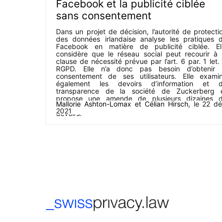
Facebook et la publicité ciblée
sans consentement
Dans un projet de décision, l’autorité de protecti
des données irlandaise analyse les pratiques 
Facebook en matière de publicité ciblée. El
considère que le réseau social peut recourir à 
clause de nécessité prévue par l’art. 6 par. 1 let.
RGPD. Elle n’a donc pas besoin d’obtenir 
consentement de ses utilisateurs. Elle exami
également les devoirs d’information et 
transparence de la société de Zuckerberg 
propose une amende de plusieurs dizaines 
Mallorie Ashton-Lomax
et
Célian Hirsch
, le
22 d
millions d’euros en raison de la violation de c
2021
devoirs.