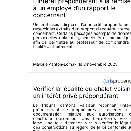
L’intérêt prépondérant à la remise
à un employé d’un rapport le
concernant
Un professeur dispose d’un intérêt prépondérant
recevoir les extraits d’un rapport d’enquête interne 
concernant. Certains passages exempts de donné
personnelles doivent également être communiqu
afin de permettre au professeur de comprendre 
finalité du traitement.
Mallorie Ashton-Lomax
, le
3 novembre 2025
Vérifier la légalité du chalet voisin
un intérêt privé prépondérant
Le Tribunal cantonal valaisan reconnaît l’intér
prépondérant de propriétaires à accéder à 
documentation relative aux autorisations 
construire concernant des biens-fonds voisin
lorsqu’une telle demande vise à vérifier la légali
des constructions au regard de la loi cantonale s