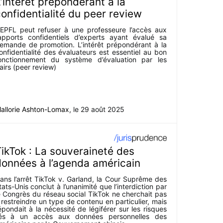
’intérêt prépondérant à la
onfidentialité du peer review
’EPFL peut refuser à une professeure l’accès aux
apports confidentiels d’experts ayant évalué sa
emande de promotion. L’intérêt prépondérant à la
onfidentialité des évaluateurs est essentiel au bon
onctionnement du système d’évaluation par les
airs (peer review)
allorie Ashton-Lomax
, le
29 août 2025
ikTok : La souveraineté des
données à l’agenda américain
ans l’arrêt TikTok v. Garland, la Cour Suprême des
tats-Unis conclut à l’unanimité que l’interdiction par
e Congrès du réseau social TikTok ne cherchait pas
 restreindre un type de contenu en particulier, mais
épondait à la nécessité de légiférer sur les risques
iés à un accès aux données personnelles des