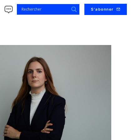
s
S'abonner