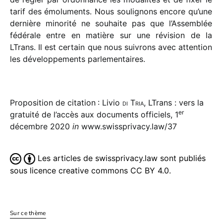
tarif des émolu­ments. Nous souli­gnons encore qu’une
dernière mino­rité ne souhaite pas que l’Assemblée
fédé­rale entre en matière sur une révi­sion de la
LTrans. Il est certain que nous suivrons avec atten­tion
les déve­lop­pe­ments parlementaires.
Proposition de citation : Livio
di Tria
, LTrans : vers la
er
gratuité de l’accès aux documents officiels, 1
décembre 2020
in
www.swissprivacy.law/37
Les articles de swissprivacy.law sont publiés
sous licence creative commons CC BY 4.0.
Sur ce thème