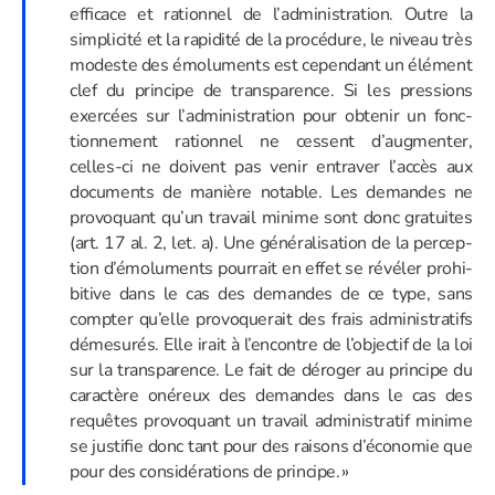
effi­cace et ration­nel de l’administration. Outre la
simpli­cité et la rapi­dité de la procé­dure, le niveau très
modeste des émolu­ments est cepen­dant un élément
clef du prin­cipe de trans­pa­rence. Si les pres­sions
exer­cées sur l’administration pour obte­nir un fonc­
tion­ne­ment ration­nel ne cessent d’augmenter,
celles-ci ne doivent pas venir entra­ver l’accès aux
docu­ments de manière notable. Les demandes ne
provo­quant qu’un travail minime sont donc gratuites
(art. 17 al. 2, let. a). Une géné­ra­li­sa­tion de la percep­
tion d’émoluments pour­rait en effet se révé­ler prohi­
bi­tive dans le cas des demandes de ce type, sans
comp­ter qu’elle provo­que­rait des frais admi­nis­tra­tifs
déme­su­rés. Elle irait à l’encontre de l’objectif de la loi
sur la trans­pa­rence. Le fait de déro­ger au prin­cipe du
carac­tère onéreux des demandes dans le cas des
requêtes provo­quant un travail admi­nis­tra­tif minime
se justi­fie donc tant pour des raisons d’économie que
pour des consi­dé­ra­tions de principe. »