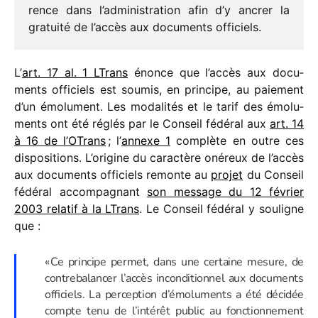
rence dans l’ad­mi­nis­tra­tion afin d’y ancrer la
gratuité de l’ac­cès aux docu­ments officiels.
L’
art. 17 al. 1 LTrans
énonce que l’ac­cès aux docu­
ments offi­ciels est soumis, en prin­cipe, au paie­ment
d’un émolu­ment. Les moda­li­tés et le tarif des émolu­
ments ont été réglés par le Conseil fédé­ral aux
art. 14
à 16 de l’OTrans
; l’
annexe 1
complète en outre ces
dispo­si­tions. L’origine du carac­tère onéreux de l’ac­cès
aux docu­ments offi­ciels remonte au
projet
du Conseil
fédé­ral accom­pa­gnant
son message du 12 février
2003 rela­tif à la LTrans
. Le Conseil fédé­ral y souligne
que :
« Ce prin­cipe permet, dans une certaine mesure, de
contre­ba­lan­cer l’accès incon­di­tion­nel aux docu­ments
offi­ciels. La percep­tion d’émoluments a été déci­dée
compte tenu de l’intérêt public au fonc­tion­ne­ment