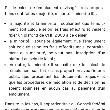
Sur le calcul de l’émo­lu­ment envi­sagé, trois propo­si­
tions sont faites (majo­rité, mino­rité I, mino­rité II) :
la majo­rité et la mino­rité II souhaitent que l’émo­lu­
ment soit calculé selon les frais effec­tifs et veulent
fixer un plafond de CHF 2’000 à ce denier ;
la mino­rité I souhaite égale­ment que l’émo­lu­ment
soit calculé selon les frais effec­tifs mais, contrai­re­
ment à la majo­rité, ne veut pas l’ins­crip­tion d’un
plafond au sein de la loi ;
en outre, la mino­rité II souhaite que le calcul de
l’émo­lu­ment soit fait « sans propor­tion avec l’in­té­rêt
public que présentent les docu­ments requis » et
que les procé­dures de média­tion et de déci­sion ne
soient soumises en aucun cas au paie­ment d’un
émolument.
Dans tous les cas, il appar­tien­drait au Conseil fédé­ral
de régler par ordon­nance les moda­li­tés et de fixer le