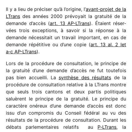
Il y a lieu de préci­ser qu’à l’ori­gine, l’
avant-projet de la
LTrans
des années 2000 prévoyait la gratuité de la
demande d’ac­cès (
art. 13 AP-LTrans
). Étaient réser­
vées trois excep­tions, à savoir si la réponse à la
demande néces­si­tait un travail impor­tant, en cas de
demande répé­ti­tive ou d’une copie (
art. 13 al. 2 let
a‑c AP-LTrans
).
Lors de la procé­dure de consul­ta­tion, le prin­cipe de
la gratuité d’une demande d’ac­cès ne fut toute­fois
pas bien accueilli. La
synthèse des résul­tats
de la
procé­dure de consul­ta­tion rela­tive à la LTrans montre
que seuls trois cantons et deux partis poli­tiques
saluèrent le prin­cipe de la gratuité. Le prin­cipe du
carac­tère onéreux d’une demande d’ac­cès est donc
issu d’un compro­mis du Conseil fédé­ral au vu des
résul­tats de la procé­dure de consul­ta­tion. Durant les
débats parle­men­taires rela­tifs au
P‑LTrans
, la