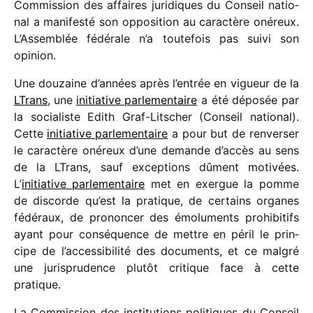
Commission des affaires juri­diques du Conseil natio­
nal a mani­festé son oppo­si­tion au carac­tère onéreux.
L’Assemblée fédé­rale n’a toute­fois pas suivi son
opinion.
Une douzaine d’an­nées après l’en­trée en vigueur de la
LTrans
, une
initia­tive parle­men­taire
a été dépo­sée par
la socia­liste Edith Graf-Litscher (Conseil natio­nal).
Cette
initia­tive parle­men­taire
a pour but de renver­ser
le carac­tère onéreux d’une demande d’ac­cès au sens
de la LTrans, sauf excep­tions dûment moti­vées.
L’
initia­tive parle­men­taire
met en exergue la pomme
de discorde qu’est la pratique, de certains organes
fédé­raux, de pronon­cer des émolu­ments prohi­bi­tifs
ayant pour consé­quence de mettre en péril le prin­
cipe de l’ac­ces­si­bi­lité des docu­ments, et ce malgré
une juris­pru­dence plutôt critique face à cette
pratique.
La Commission des insti­tu­tions poli­tiques du Conseil