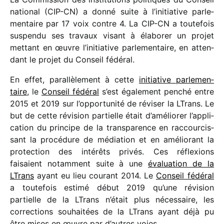
natio­nal (CIP-CN) a donné suite à l’ini­tia­tive parle­
men­taire par 17 voix contre 4. La CIP-CN a toute­fois
suspendu ses travaux visant à élabo­rer un projet
mettant en œuvre l’ini­tia­tive parle­men­taire, en atten­
dant le projet du Conseil fédéral.
En effet, paral­lè­le­ment à cette
initia­tive parle­men­
taire
, le
Conseil fédé­ral
s’est égale­ment penché entre
2015 et 2019 sur l’op­por­tu­nité de révi­ser la LTrans. Le
but de cette révi­sion partielle était d’amé­lio­rer l’ap­pli­
ca­tion du prin­cipe de la trans­pa­rence en raccour­cis­
sant la procé­dure de média­tion et en amélio­rant la
protec­tion des inté­rêts privés. Ces réflexions
faisaient notam­ment suite à une
évalua­tion de la
LTrans
ayant eu lieu courant 2014. Le
Conseil fédé­ral
a toute­fois estimé début 2019 qu’une révi­sion
partielle de la LTrans n’était plus néces­saire, les
correc­tions souhai­tées de la LTrans ayant déjà pu
être mises en œuvre par d’autres voies.