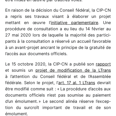
En raison de la déci­sion du Conseil fédé­ral, la CIP-CN
a repris ses travaux visant à élabo­rer un projet
mettant en œuvre l’
initia­tive parle­men­taire
. Une
procé­dure de consul­ta­tion a eu lieu du 14 février au
27 mai 2020 lors de laquelle la majo­rité des parti­ci­
pants à la consul­ta­tion a réservé un accueil favo­rable
à un avant-projet ancrant le prin­cipe de la gratuité de
l’ac­cès aux docu­ments officiels.
Le 15 octobre 2020, la CIP-CN a publié son
rapport
et soumis un
projet de modi­fi­ca­tion de la LTrans
à l’at­ten­tion du Conseil fédé­ral et de l’Assemblée
fédé­rale. Selon le projet, l’
art. 17 al. 1 LTrans
devrait
être modi­fié comme suit : « La procé­dure d’ac­cès aux
docu­ments offi­ciels n’est pas soumise au paie­ment
d’un émolu­ment. » Le second alinéa réserve l’ex­cep­
tion du surcroît impor­tant de travail et de son
émolument.