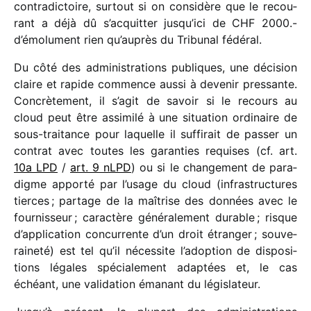
contra­dic­toire, surtout si on consi­dère que le recou­
rant a déjà dû s’acquitter jusqu’ici de CHF 2000.-
d’émolument rien qu’auprès du Tribunal fédéral.
Du côté des admi­nis­tra­tions publiques, une déci­sion
claire et rapide commence aussi à deve­nir pres­sante.
Concrètement, il s’agit de savoir si le recours au
cloud peut être assi­milé à une situa­tion ordi­naire de
sous-trai­tance pour laquelle il suffi­rait de passer un
contrat avec toutes les garan­ties requises (cf. art.
10a LPD
/​
art. 9 nLPD
) ou si le chan­ge­ment de para­
digme apporté par l’usage du cloud (infra­struc­tures
tierces ; partage de la maîtrise des données avec le
four­nis­seur ; carac­tère géné­ra­le­ment durable ; risque
d’application concur­rente d’un droit étran­ger ; souve­
rai­neté) est tel qu’il néces­site l’adoption de dispo­si­
tions légales spécia­le­ment adap­tées et, le cas
échéant, une vali­da­tion émanant du législateur.