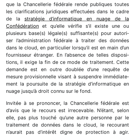
que la Chancellerie fédé­rale rende publiques toutes
les clari­fi­ca­tions juri­diques effec­tuées dans le cadre
de la
stra­té­gie d’in­for­ma­tique en nuage de la
Confédération
et qu’elle véri­fie s’il existe une ou
plusieurs base(s) légale(s) suffisante(s) pour auto­ri­
ser l’administration fédé­rale à trai­ter des données
dans le cloud, en parti­cu­lier lorsqu’il est en main d’un
four­nis­seur étran­ger. En l’absence de telles dispo­si­
tions, il exige la fin de ce mode de trai­te­ment. Cette
demande est en outre doublée d’une requête de
mesure provi­sion­nelle visant à suspendre immé­dia­te­
ment la pour­suite de la stra­té­gie d’informatique en
nuage jusqu’à droit connu sur le fond.
Invitée à se pronon­cer, la Chancellerie fédé­rale est
d’avis que le recours est irre­ce­vable. N’étant, selon
elle, pas plus touché qu’une autre personne par le
trai­te­ment de données dans le cloud, le recou­rant
n’aurait pas d’intérêt digne de protec­tion à agir.