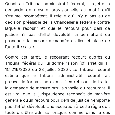
Quant au Tribunal admi­nis­tra­tif fédé­ral, il rejette la
demande de mesure provi­sion­nelle au motif qu’il
s’estime incom­pé­tent. Il relève qu’il n’y a pas eu de
déci­sion préa­lable de la Chancellerie fédé­rale contre
laquelle recou­rir et que le recours pour déni de
justice n’a pas d’effet dévo­lu­tif lui permet­tant de
pronon­cer la mesure deman­dée en lieu et place de
l’autorité saisie.
Contre cet arrêt, le recou­rant recourt auprès du
Tribunal fédé­ral qui lui donne raison (cf. arrêt du TF
1C_​216/​2022
du 28 juillet 2022). Le Tribunal fédé­ral
estime que le Tribunal admi­nis­tra­tif fédé­ral fait
preuve de forma­lisme exces­sif en refu­sant de trai­ter
la demande de mesure provi­sion­nelle du recou­rant. Il
est vrai que la juris­pru­dence recon­naît de manière
géné­rale qu’un recours pour déni de justice n’emporte
pas d’effet dévo­lu­tif. Une excep­tion à cette règle doit
toute­fois être admise lorsque, comme dans le cas