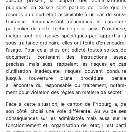
Jusqu’à présent, la plupart des admi­nis­tra­tions
publiques en Suisse sont parties de l’idée que le
recours au cloud était assi­mi­lable à un cas de sous-
trai­tance. Reconnaissant néan­moins le carac­tère
parti­cu­lier de cette tech­no­lo­gie et aussi l’existence,
malgré tout, de risques spéci­fiques par rapport à la
sous-trai­tance ordi­naire, elles ont tenté d’en enca­drer
l’usage. Pour cela, elles ont édicté toutes sortes de
docu­ments conte­nant des instruc­tions assez
précises, mais aussi rappe­lant les risques en cas
d’utilisation inadé­quate, risques pouvant conduire
jusqu’à l’ouverture d’une procé­dure pénale
à l’encontre du respon­sable du trai­te­ment, notam­
ment pour viola­tion des règles en matière de secret.
Face à cette situa­tion, le canton de Fribourg a, de
son côté, choisi une voie diffé­rente. Au vu de ses
consé­quences sur les admi­nis­trés mais aussi sur le
fonc­tion­ne­ment et l’organisation de l’état, il est parti