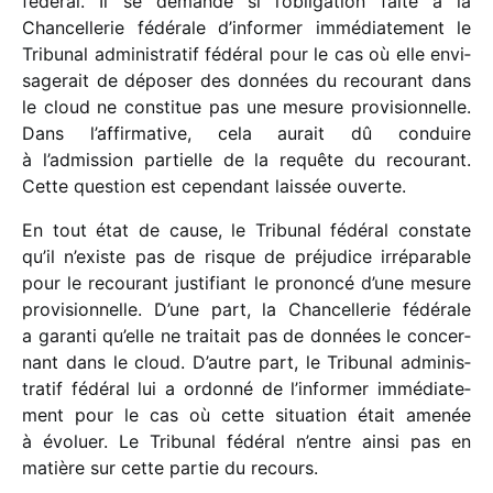
fédé­ral. Il se demande si l’obligation faite à la
Chancellerie fédé­rale d’informer immé­dia­te­ment le
Tribunal admi­nis­tra­tif fédé­ral pour le cas où elle envi­
sa­ge­rait de dépo­ser des données du recou­rant dans
le cloud ne consti­tue pas une mesure provi­sion­nelle.
Dans l’affirmative, cela aurait dû conduire
à l’admission partielle de la requête du recou­rant.
Cette ques­tion est cepen­dant lais­sée ouverte.
En tout état de cause, le Tribunal fédé­ral constate
qu’il n’existe pas de risque de préju­dice irré­pa­rable
pour le recou­rant justi­fiant le prononcé d’une mesure
provi­sion­nelle. D’une part, la Chancellerie fédé­rale
a garanti qu’elle ne trai­tait pas de données le concer­
nant dans le cloud. D’autre part, le Tribunal admi­nis­
tra­tif fédé­ral lui a ordonné de l’informer immé­dia­te­
ment pour le cas où cette situa­tion était amenée
à évoluer. Le Tribunal fédé­ral n’entre ainsi pas en
matière sur cette partie du recours.