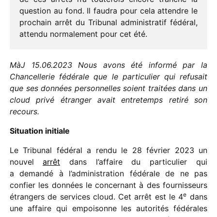
ques­tion au fond. Il faudra pour cela attendre le
prochain arrêt du Tribunal admi­nis­tra­tif fédé­ral,
attendu norma­le­ment pour cet été.
MàJ 15.06.2023 Nous avons été informé par la
Chancellerie fédé­rale que le parti­cu­lier qui refu­sait
que ses données person­nelles soient trai­tées dans un
cloud privé étran­ger avait entre­temps retiré son
recours.
Situation initiale
Le Tribunal fédé­ral a rendu le 28 février 2023 un
nouvel
arrêt
dans l’affaire du parti­cu­lier qui
a demandé à l’administration fédé­rale de ne pas
confier les données le concer­nant à des four­nis­seurs
e
étran­gers de services cloud. Cet arrêt est le 4
dans
une affaire qui empoi­sonne les auto­ri­tés fédé­rales