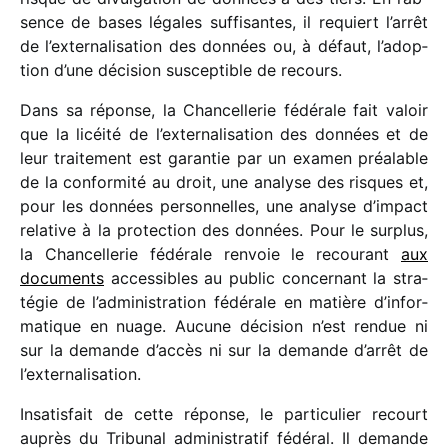
sence de bases légales suffi­santes, il requiert l’ar­rêt
de l’ex­ter­na­li­sa­tion des données ou, à défaut, l’adop­
tion d’une déci­sion suscep­tible de recours.
Dans sa réponse, la Chancellerie fédé­rale fait valoir
que la licéité de l’ex­ter­na­li­sa­tion des données et de
leur trai­te­ment est garan­tie par un examen préa­lable
de la confor­mité au droit, une analyse des risques et,
pour les données person­nelles, une analyse d’im­pact
rela­tive à la protec­tion des données. Pour le surplus,
la Chancellerie fédé­rale renvoie le recou­rant
aux
docu­ments
acces­sibles au public concer­nant la stra­
té­gie de l’ad­mi­nis­tra­tion fédé­rale en matière d’in­for­
ma­tique en nuage. Aucune déci­sion n’est rendue ni
sur la demande d’accès ni sur la demande d’arrêt de
l’externalisation.
Insatisfait de cette réponse, le parti­cu­lier recourt
auprès du Tribunal admi­nis­tra­tif fédé­ral. Il demande