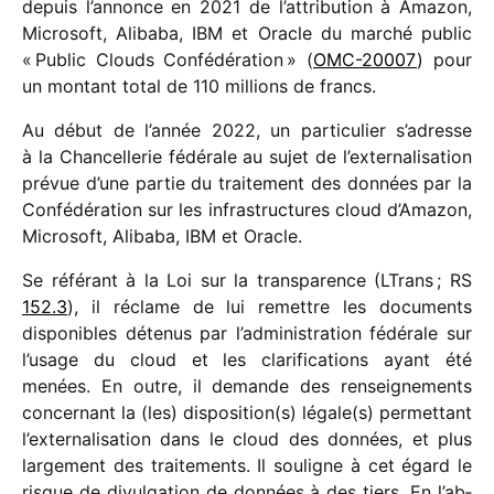
depuis l’annonce en 2021 de l’attribution à Amazon,
Microsoft, Alibaba, IBM et Oracle du marché public
« Public Clouds Confédération » (
OMC-20007
) pour
un montant total de 110 millions de francs.
Au début de l’année 2022, un parti­cu­lier s’adresse
à la Chancellerie fédé­rale au sujet de l’externalisation
prévue d’une partie du trai­te­ment des données par la
Confédération sur les infra­struc­tures cloud d’Amazon,
Microsoft, Alibaba, IBM et Oracle.
Se réfé­rant à la Loi sur la trans­pa­rence (LTrans ; RS
152.3
), il réclame de lui remettre les docu­ments
dispo­nibles déte­nus par l’administration fédé­rale sur
l’usage du cloud et les clari­fi­ca­tions ayant été
menées. En outre, il demande des rensei­gne­ments
concer­nant la (les) disposition(s) légale(s) permet­tant
l’externalisation dans le cloud des données, et plus
large­ment des trai­te­ments. Il souligne à cet égard le
risque de divul­ga­tion de données à des tiers. En l’ab­