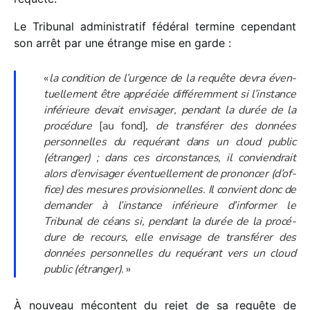
Le Tribunal admi­nis­tra­tif fédé­ral termine cepen­dant
son arrêt par une étrange mise en garde :
«
la condi­tion de l’urgence de la requête devra éven­
tuel­le­ment être appré­ciée diffé­rem­ment si l’instance
infé­rieure devait envi­sa­ger, pendant la durée de la
procé­dure
[au fond]
, de trans­fé­rer des données
person­nelles du requé­rant dans un cloud public
(étran­ger) ; dans ces circons­tances, il convien­drait
alors d’en­vi­sa­ger éven­tuel­le­ment de pronon­cer (d’of­
fice) des mesures provi­sion­nelles. Il convient donc de
deman­der à l’ins­tance infé­rieure d’in­for­mer le
Tribunal de céans si, pendant la durée de la procé­
dure de recours, elle envi­sage de trans­fé­rer des
données person­nelles du requé­rant vers un cloud
public (étran­ger)
. »
À nouveau mécon­tent du rejet de sa requête de