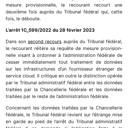
mesure provi­sion­nelle, le recou­rant recourt une
deuxième fois auprès du Tribunal fédé­ral qui, cette
fois, le déboute.
L’arrêt
1C_​599/​2022
du 28 février 2023
Dans son
second recours
auprès du Tribunal fédé­ral,
le recou­rant réitère sa requête de mesure provi­sion­
nelle visant à ordon­ner à l’administration fédé­rale de
cesser immé­dia­te­ment tout trai­te­ment de données
sur les infra­struc­tures d’un four­nis­seur étran­ger de
service cloud. Il critique en outre la distinc­tion opérée
par le Tribunal admi­nis­tra­tif fédé­ral entre les données
trai­tées par la Chancellerie fédé­rale et les données
trai­tées par le reste de l’administration fédérale.
Concernant les données trai­tées par la Chancellerie
fédé­rale, le Tribunal fédé­ral revient sur l’étrange mise
en garde au pied de l’arrêt du Tribunal admi­nis­tra­tif