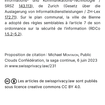
Informations- und Kommunikations-Technologie /​
SRSZ
143.113
), de Zurich (Gesetz über die
Auslagerung von Informatikdienstleistungen /​ ZH-Lex
172.71
). Sur le plan commu­nal, la ville de Bienne
a adopté des règles semblables à l’article 7 de son
ordon­nance sur la sécu­rité de l’information (RDCo
1.5.2–5.2
).
Proposition de citation : Michael
Montavon
, Public
Clouds Confédération, la saga continue, 6 juin 2023
in
www.swissprivacy.law/231
Les articles de swissprivacy.law sont publiés
sous licence creative commons CC BY 4.0.