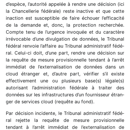
d’espèce, l’au­to­rité appe­lée à rendre une déci­sion (ici
la Chancellerie fédé­rale) reste inac­tive et que cette
inac­tion est suscep­tible de faire échouer l’ef­fi­ca­cité
de la demande et, donc, la protec­tion recher­chée.
Compte tenu de l’urgence invo­quée et du carac­tère
irré­vo­cable d’une divul­ga­tion de données, le Tribunal
fédé­ral renvoie l’affaire au Tribunal admi­nis­tra­tif fédé­
ral. Celui-ci doit, d’une part, rendre une déci­sion sur
la requête de mesure provi­sion­nelle tendant à l’arrêt
immé­diat de l’externalisation de données dans un
cloud étran­ger et, d’autre part, véri­fier s’il existe
effec­ti­ve­ment une ou plusieurs base(s) légale(s)
auto­ri­sant l’administration fédé­rale à trai­ter des
données sur les infra­struc­tures d’un four­nis­seur étran­
ger de services cloud (requête au fond).
Par déci­sion inci­dente, le Tribunal admi­nis­tra­tif fédé­
ral rejette la requête de mesure provi­sion­nelle
tendant à l’arrêt immé­diat de l’externalisation de