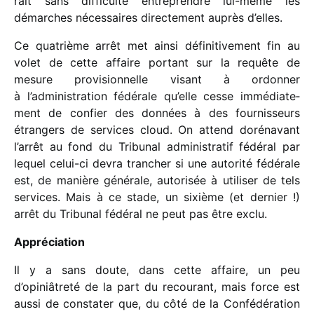
rait sans diffi­culté entre­prendre lui-même les
démarches néces­saires direc­te­ment auprès d’elles.
Ce quatrième arrêt met ainsi défi­ni­ti­ve­ment fin au
volet de cette affaire portant sur la requête de
mesure provi­sion­nelle visant à ordon­ner
à l’administration fédé­rale qu’elle cesse immé­dia­te­
ment de confier des données à des four­nis­seurs
étran­gers de services cloud. On attend doré­na­vant
l’arrêt au fond du Tribunal admi­nis­tra­tif fédé­ral par
lequel celui-ci devra tran­cher si une auto­rité fédé­rale
est, de manière géné­rale, auto­ri­sée à utili­ser de tels
services. Mais à ce stade, un sixième (et dernier !)
arrêt du Tribunal fédé­ral ne peut pas être exclu.
Appréciation
Il y a sans doute, dans cette affaire, un peu
d’opiniâtreté de la part du recou­rant, mais force est
aussi de consta­ter que, du côté de la Confédération