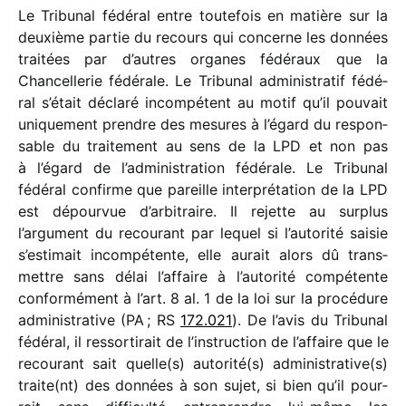
Le Tribunal fédé­ral entre toute­fois en matière sur la
deuxième partie du recours qui concerne les données
trai­tées par d’autres organes fédé­raux que la
Chancellerie fédé­rale. Le Tribunal admi­nis­tra­tif fédé­
ral s’était déclaré incom­pé­tent au motif qu’il pouvait
unique­ment prendre des mesures à l’égard du respon­
sable du trai­te­ment au sens de la LPD et non pas
à l’égard de l’administration fédé­rale. Le Tribunal
fédé­ral confirme que pareille inter­pré­ta­tion de la LPD
est dépour­vue d’arbitraire. Il rejette au surplus
l’argument du recou­rant par lequel si l’autorité saisie
s’estimait incom­pé­tente, elle aurait alors dû trans­
mettre sans délai l’affaire à l’autorité compé­tente
confor­mé­ment à l’art. 8 al. 1 de la loi sur la procé­dure
admi­nis­tra­tive (PA ; RS
172.021
). De l’avis du Tribunal
fédé­ral, il ressor­ti­rait de l’instruction de l’affaire que le
recou­rant sait quelle(s) autorité(s) administrative(s)
traite(nt) des données à son sujet, si bien qu’il pour­