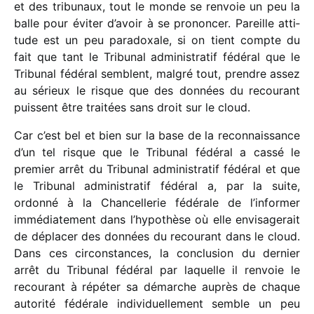
et des tribu­naux, tout le monde se renvoie un peu la
balle pour éviter d’avoir à se pronon­cer. Pareille atti­
tude est un peu para­doxale, si on tient compte du
fait que tant le Tribunal admi­nis­tra­tif fédé­ral que le
Tribunal fédé­ral semblent, malgré tout, prendre assez
au sérieux le risque que des données du recou­rant
puissent être trai­tées sans droit sur le cloud.
Car c’est bel et bien sur la base de la recon­nais­sance
d’un tel risque que le Tribunal fédé­ral a cassé le
premier arrêt du Tribunal admi­nis­tra­tif fédé­ral et que
le Tribunal admi­nis­tra­tif fédé­ral a, par la suite,
ordonné à la Chancellerie fédé­rale de l’informer
immé­dia­te­ment dans l’hypothèse où elle envi­sa­ge­rait
de dépla­cer des données du recou­rant dans le cloud.
Dans ces circons­tances, la conclu­sion du dernier
arrêt du Tribunal fédé­ral par laquelle il renvoie le
recou­rant à répé­ter sa démarche auprès de chaque
auto­rité fédé­rale indi­vi­duel­le­ment semble un peu