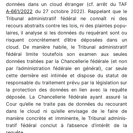
données dans un cloud étran­ger (cf. arrêt du TAF
A‑661/​2022
du 27 octobre 2022). Rappelant que le
Tribunal admi­nis­tra­tif fédé­ral ne connaît ni des
recours abstraits contre les lois, ni des plaintes popu­
laires, il analyse si les données du requé­rant sont ou
risquent concrè­te­ment d’être dépo­sées dans un
cloud. De manière habile, le Tribunal admi­nis­tra­tif
fédé­ral limite toute­fois son examen aux seules
données trai­tées par la Chancellerie fédé­rale (et non
par l’administration fédé­rale en géné­ral), car seule
cette dernière est inti­mée et dispose du statut de
respon­sable du trai­te­ment prévu par la légis­la­tion sur
la protec­tion des données en lien avec la requête
dépo­sée. La Chancellerie fédé­rale ayant assuré la
Cour qu’elle ne traite pas de données du recou­rant
dans le cloud ni qu’elle envi­sage de le faire de
manière concrète et immi­nente, le Tribunal admi­nis­
tra­tif fédé­ral conclut à l’absence d’intérêt de la
requête.