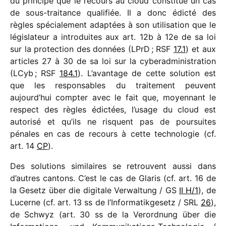
du prin­cipe que le recours au cloud consti­tue un cas
de sous-trai­tance quali­fiée. Il a donc édicté des
règles spécia­le­ment adap­tées à son utili­sa­tion que le
légis­la­teur a intro­duites aux art. 12b à 12e de sa loi
sur la protec­tion des données (LPrD ; RSF
17.1
) et aux
articles 27 à 30 de sa loi sur la cybe­rad­mi­nis­tra­tion
(LCyb ; RSF
184.1
). L’avantage de cette solu­tion est
que les respon­sables du trai­te­ment peuvent
aujourd’hui comp­ter avec le fait que, moyen­nant le
respect des règles édic­tées, l’usage du cloud est
auto­risé et qu’ils ne risquent pas de pour­suites
pénales en cas de recours à cette tech­no­lo­gie (cf.
art. 14
CP
).
Des solu­tions simi­laires se retrouvent aussi dans
d’autres cantons. C’est le cas de Glaris (cf. art. 16 de
la Gesetz über die digi­tale Verwaltung /​ GS
II H/​1
), de
Lucerne (cf. art. 13 ss de l’Informatikgesetz /​ SRL
26
),
de Schwyz (art. 30 ss de la Verordnung über die