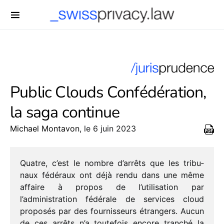
-->
Public Clouds Confédération,
la saga continue
Michael Montavon
, le 6 juin 2023
Quatre, c’est le nombre d’arrêts que les tribu­
naux fédé­raux ont déjà rendu dans une même
affaire à propos de l’utilisation par
l’administration fédé­rale de services cloud
propo­sés par des four­nis­seurs étran­gers. Aucun
de ces arrêts n’a toute­fois encore tran­ché la