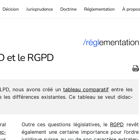
Décision
Jurisprudence
Doctrine
Réglementation
À propo
D et le RGPD
a nLPD, nous avons créé un
tableau compa­ra­tif
entre les
e les diffé­rences exis­tantes. Ce tableau se veut didac­
ral
Outre ces ques­tions légis­la­tives, le
RGPD
revêt
ec­
égale­ment une certaine impor­tance pour l’ordre
ous
juri­dique suisse au vu de son carac­tère extra­ter­