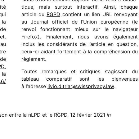
ité
tique, mais surtout inter­ac­tif. Ainsi, chaque
qui
article du
RGPD
contient un lien URL renvoyant
 la
au Journal offi­ciel de l’Union euro­péenne (le
 de
renvoi fonc­tion­nant mieux sur le navi­ga­teur
et.
Firefox). Finalement, nous avons égale­ment
 au
inclus les consi­dé­rants de l’ar­ticle en ques­tion,
tre
ceux-ci aidant forte­ment à la compré­hen­sion du
 de
règlement.
PD
,
Toutes remarques et critiques s’agissant du
 la
tableau compa­ra­tif
sont les bien­ve­nues
6/​
à l’adresse
livio.​ditria@​swissprivacy.​law
.
on entre la nLPD et le RGPD, 12 février 2021
in