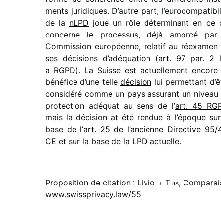
ments juri­diques. D’autre part, l’eurocompatibil
de la
nLPD
joue un rôle déter­mi­nant en ce 
concerne le proces­sus, déjà amorcé par
Commission euro­péenne, rela­tif au réexa­men
ses déci­sions d’adé­qua­tion (
art. 97 par. 2 l
a RGPD
). La Suisse est actuel­le­ment encore
béné­fice d’une telle
déci­sion
lui permet­tant d’ê
consi­déré comme un pays assu­rant un niveau
protec­tion adéquat au sens de l’
art. 45 RG
mais la déci­sion at été rendue à l’époque sur
base de l’
art. 25 de l’an­cienne Directive 95/​4
CE
et sur la base de la
LPD
actuelle.
Proposition de citation : Livio
di Tria
, Comparais
www.swissprivacy.law/55