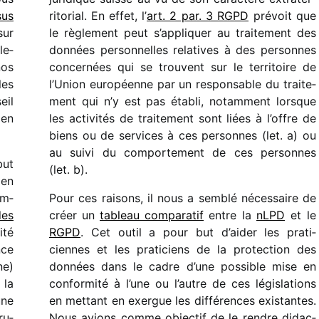
sus
ri­to­rial. En effet, l’
art. 2 par. 3 RGPD
prévoit que
ur
le règle­ment peut s’ap­pli­quer au trai­te­ment des
le­
données person­nelles rela­tives à des personnes
nos
concer­nées qui se trouvent sur le terri­toire de
les
l’Union euro­péenne par un respon­sable du trai­te­
eil
ment qui n’y est pas établi, notam­ment lorsque
 en
les acti­vi­tés de trai­te­ment sont liées à l’offre de
biens ou de services à ces personnes (let. a) ou
au suivi du compor­te­ment de ces personnes
but
(let. b).
 en
am­
Pour ces raisons, il nous a semblé néces­saire de
des
créer un
tableau compa­ra­tif
entre la
nLPD
et le
ité
RGPD
. Cet outil a pour but d’aider les prati­
nce
ciennes et les prati­ciens de la protec­tion des
ne)
données dans le cadre d’une possible mise en
 la
confor­mité à l’une ou l’autre de ces légis­la­tions
une
en mettant en exergue les diffé­rences exis­tantes.
ru­
Nous avions comme objec­tif de le rendre didac­