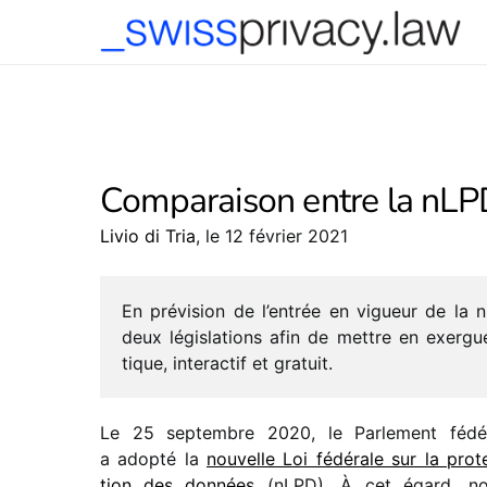
-->
Comparaison entre la nLP
Livio di Tria
, le 12 février 2021
En prévi­sion de l’entrée en vigueur de l
deux légis­la­tions afin de mettre en exergu
tique, inter­ac­tif et gratuit.
Le 25 septembre 2020, le Parlement fédé­
a adopté la
nouvelle Loi fédé­rale sur la prot
tion des données
(nLPD). À cet égard, n