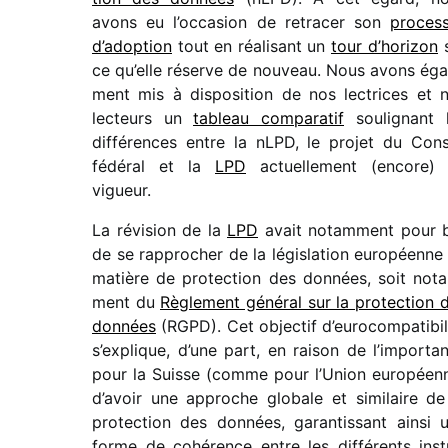
avons eu l’occasion de retra­cer son
proces­
d’adop­tion
tout en réali­sant un
tour d’horizon
s
ce qu’elle réserve de nouveau. Nous avons éga
ment mis à dispo­si­tion de nos lectrices et 
lecteurs un
tableau compa­ra­tif
souli­gnant 
diffé­rences entre la nLPD, le projet du Cons
fédé­ral et la
LPD
actuel­le­ment (encore)
vigueur.
La révi­sion de la
LPD
avait notam­ment pour 
de se rappro­cher de la légis­la­tion euro­péenne
matière de protec­tion des données, soit not
ment du
Règlement géné­ral sur la protec­tion 
données
(RGPD). Cet objec­tif d’eurocompatibil
s’explique, d’une part, en raison de l’im­por­ta
pour la Suisse (comme pour l’Union euro­péen
d’avoir une approche globale et simi­laire de
protec­tion des données, garan­tis­sant ainsi 
forme de cohé­rence entre les diffé­rents inst