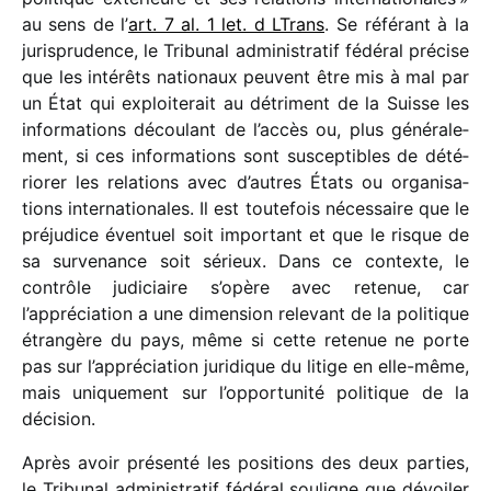
au sens de l’
art. 7 al. 1 let. d LTrans
. Se réfé­rant à la
juris­pru­dence, le Tribunal admi­nis­tra­tif fédé­ral précise
que les inté­rêts natio­naux peuvent être mis à mal par
un État qui exploi­te­rait au détri­ment de la Suisse les
infor­ma­tions décou­lant de l’accès ou, plus géné­ra­le­
ment, si ces infor­ma­tions sont suscep­tibles de dété­
rio­rer les rela­tions avec d’autres États ou orga­ni­sa­
tions inter­na­tio­nales. Il est toute­fois néces­saire que le
préju­dice éven­tuel soit impor­tant et que le risque de
sa surve­nance soit sérieux. Dans ce contexte, le
contrôle judi­ciaire s’opère avec rete­nue, car
l’appréciation a une dimen­sion rele­vant de la poli­tique
étran­gère du pays, même si cette rete­nue ne porte
pas sur l’appréciation juri­dique du litige en elle-même,
mais unique­ment sur l’opportunité poli­tique de la
décision.
Après avoir présenté les posi­tions des deux parties,
le Tribunal admi­nis­tra­tif fédé­ral souligne que dévoi­ler