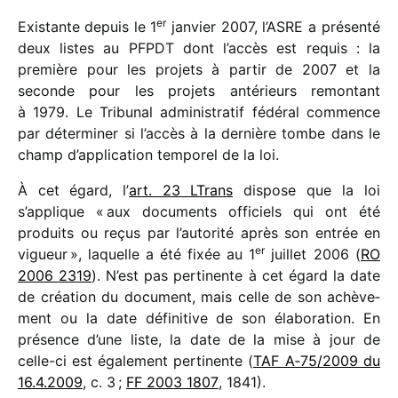
er
Existante depuis le 1
janvier 2007, l’ASRE a présenté
deux listes au PFPDT dont l’accès est requis : la
première pour les projets à partir de 2007 et la
seconde pour les projets anté­rieurs remon­tant
à 1979. Le Tribunal admi­nis­tra­tif fédé­ral commence
par déter­mi­ner si l’accès à la dernière tombe dans le
champ d’application tempo­rel de la loi.
À cet égard, l’
art. 23 LTrans
dispose que la loi
s’applique « aux docu­ments offi­ciels qui ont été
produits ou reçus par l’autorité après son entrée en
er
vigueur », laquelle a été fixée au 1
juillet 2006 (
RO
2006 2319
). N’est pas perti­nente à cet égard la date
de créa­tion du docu­ment, mais celle de son achè­ve­
ment ou la date défi­ni­tive de son élabo­ra­tion. En
présence d’une liste, la date de la mise à jour de
celle-ci est égale­ment perti­nente (
TAF A‑75/​2009 du
16.4.2009
, c. 3 ;
FF 2003 1807
, 1841).