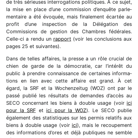
de très sérieuses inter­ro­ga­tions poli­tiques. À ce sujet,
la mise en place d’une commis­sion d’en­quête parle­
men­taire a été évoquée, mais fina­le­ment écar­tée au
profit d’une inspec­tion de la Délégation des
Commissions de gestion des Chambres fédé­rales.
Celle-ci a rendu un
rapport
(voir les conclu­sions aux
pages 25 et suivantes).
Dans de telles affaires, la presse a un rôle crucial de
chien de garde de la démo­cra­tie, car l’intérêt du
public à prendre connais­sance de certaines infor­ma­
tions en lien avec cette affaire est grand. À cet
égard, la SRF et la Wochenzeitug (WOZ) ont par le
passé publié les résul­tats de demandes d’accès au
SECO concer­nant les biens à double usage (voir
ici
pour la SRF
et
ici pour la WOZ
). Le SECO publie
égale­ment des statis­tiques sur les permis rela­tifs aux
biens à double usage (voir
ici
), mais le recou­pe­ment
des infor­ma­tions d’ores et déjà publiques ne semble