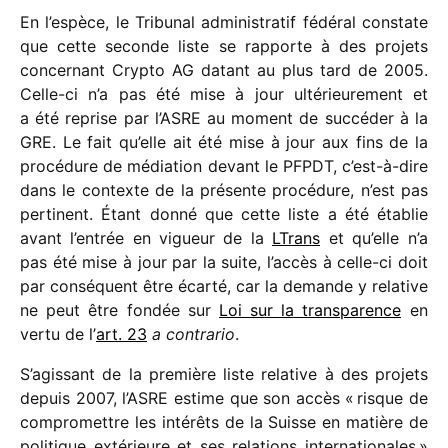
En l’espèce, le Tribunal admi­nis­tra­tif fédé­ral constate
que cette seconde liste se rapporte à des projets
concer­nant Crypto AG datant au plus tard de 2005.
Celle-ci n’a pas été mise à jour ulté­rieu­re­ment et
a été reprise par l’ASRE au moment de succé­der à la
GRE. Le fait qu’elle ait été mise à jour aux fins de la
procé­dure de média­tion devant le PFPDT, c’est-à-dire
dans le contexte de la présente procé­dure, n’est pas
perti­nent. Étant donné que cette liste a été établie
avant l’entrée en vigueur de la
LTrans
et qu’elle n’a
pas été mise à jour par la suite, l’accès à celle-ci doit
par consé­quent être écarté, car la demande y rela­tive
ne peut être fondée sur
Loi sur la trans­pa­rence
en
vertu de l’
art. 23
a contra­rio
.
S’agissant de la première liste rela­tive à des projets
depuis 2007, l’ASRE estime que son accès « risque de
compro­mettre les inté­rêts de la Suisse en matière de
poli­tique exté­rieure et ses rela­tions inter­na­tio­nales »