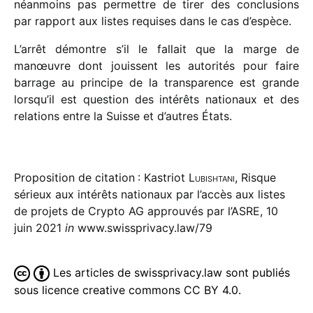
néan­moins pas permettre de tirer des conclu­sions
par rapport aux listes requises dans le cas d’espèce.
L’arrêt démontre s’il le fallait que la marge de
manœuvre dont jouissent les auto­ri­tés pour faire
barrage au prin­cipe de la trans­pa­rence est grande
lorsqu’il est ques­tion des inté­rêts natio­naux et des
rela­tions entre la Suisse et d’autres États.
Proposition de citation : Kastriot
Lubishtani
, Risque
sérieux aux intérêts nationaux par l’accès aux listes
de projets de Crypto AG approuvés par l’ASRE, 10
juin 2021
in
www.swissprivacy.law/79
Les articles de swissprivacy.law sont publiés
sous licence creative commons CC BY 4.0.