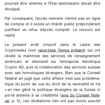
pour­rait être atteinte si l’État desti­na­taire devait être
divulgué.
Par consé­quent, l’accès restreint n’entre pas en ligne
de compte et il existe un inté­rêt public prépon­dé­rant
justi­fiant un refus d’accès complet. Le recours est
rejeté.
Le présent arrêt s’inscrit dans le cadre des
Cryptoleaks (voir
repor­tage Temps présent
) qui ont
révélé la main­mise des services de rensei­gne­ment
améri­cain et alle­mand sur l’entreprise helvé­tique
Crypto AG, puis la colla­bo­ra­tion des services suisses
avec ses homo­logues étran­gers. Bien que le Conseil
fédé­ral ait jugé que cette affaire n’est pas problé­ma­
tique du point de vue du droit de la neutra­lité et n’a
« en rien gêné la poli­tique étran­gère de la Suisse ni
porté atteinte à sa crédi­bi­lité (
avis du Conseil fédé­
ral
, p. 5), ces révé­la­tions n’en ont pas moins suscité