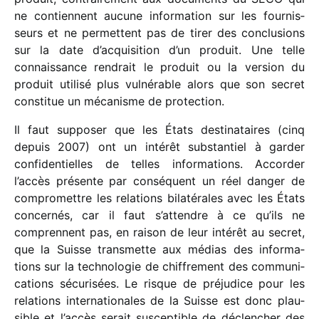
ne contiennent aucune infor­ma­tion sur les four­nis­
seurs et ne permettent pas de tirer des conclu­sions
sur la date d’acquisition d’un produit. Une telle
connais­sance rendrait le produit ou la version du
produit utilisé plus vulné­rable alors que son secret
consti­tue un méca­nisme de protection.
Il faut suppo­ser que les États desti­na­taires (cinq
depuis 2007) ont un inté­rêt substan­tiel à garder
confi­den­tielles de telles infor­ma­tions. Accorder
l’accès présente par consé­quent un réel danger de
compro­mettre les rela­tions bila­té­rales avec les États
concer­nés, car il faut s’attendre à ce qu’ils ne
comprennent pas, en raison de leur inté­rêt au secret,
que la Suisse trans­mette aux médias des infor­ma­
tions sur la tech­no­lo­gie de chif­fre­ment des commu­ni­
ca­tions sécu­ri­sées. Le risque de préju­dice pour les
rela­tions inter­na­tio­nales de la Suisse est donc plau­
sible et l’accès serait suscep­tible de déclen­cher des