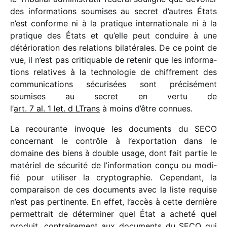
des infor­ma­tions soumises au secret d’autres États
n’est conforme ni à la pratique inter­na­tio­nale ni à la
pratique des États et qu’elle peut conduire à une
dété­rio­ra­tion des rela­tions bila­té­rales. De ce point de
vue, il n’est pas criti­quable de rete­nir que les infor­ma­
tions rela­tives à la tech­no­lo­gie de chif­fre­ment des
commu­ni­ca­tions sécu­ri­sées sont préci­sé­ment
soumises au secret en vertu de
l’
art. 7 al. 1 let. d LTrans
à moins d’être connues.
La recou­rante invoque les docu­ments du SECO
concer­nant le contrôle à l’exportation dans le
domaine des biens à double usage, dont fait partie le
maté­riel de sécu­rité de l’information conçu ou modi­
fié pour utili­ser la cryp­to­gra­phie. Cependant, la
compa­rai­son de ces docu­ments avec la liste requise
n’est pas perti­nente. En effet, l’accès à cette dernière
permet­trait de déter­mi­ner quel État a acheté quel
produit, contrai­re­ment aux docu­ments du SECO qui