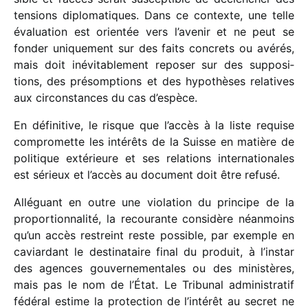
tensions diplo­ma­tiques. Dans ce contexte, une telle
évalua­tion est orien­tée vers l’avenir et ne peut se
fonder unique­ment sur des faits concrets ou avérés,
mais doit inévi­ta­ble­ment repo­ser sur des suppo­si­
tions, des présomp­tions et des hypo­thèses rela­tives
aux circons­tances du cas d’espèce.
En défi­ni­tive, le risque que l’accès à la liste requise
compro­mette les inté­rêts de la Suisse en matière de
poli­tique exté­rieure et ses rela­tions inter­na­tio­nales
est sérieux et l’accès au docu­ment doit être refusé.
Alléguant en outre une viola­tion du prin­cipe de la
propor­tion­na­lité, la recou­rante consi­dère néan­moins
qu’un accès restreint reste possible, par exemple en
caviar­dant le desti­na­taire final du produit, à l’instar
des agences gouver­ne­men­tales ou des minis­tères,
mais pas le nom de l’État. Le Tribunal admi­nis­tra­tif
fédé­ral estime la protec­tion de l’intérêt au secret ne