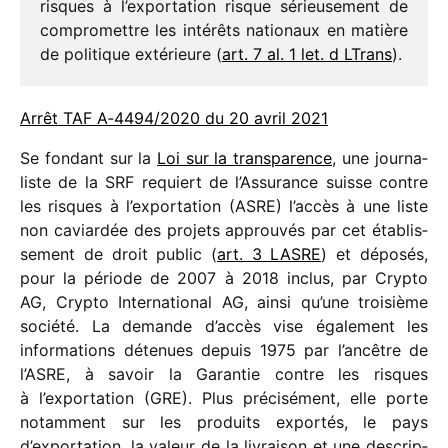
risques à l’exportation risque sérieu­se­ment de
compro­mettre les inté­rêts natio­naux en matière
de poli­tique exté­rieure (
art. 7 al. 1 let. d LTrans
).
Arrêt TAF A‑4494/​2020 du 20 avril 2021
Se fondant sur la
Loi sur la trans­pa­rence
, une jour­na­
liste de la SRF requiert de l’Assurance suisse contre
les risques à l’exportation (ASRE) l’accès à une liste
non caviar­dée des projets approu­vés par cet établis­
se­ment de droit public (
art. 3 LASRE
) et dépo­sés,
pour la période de 2007 à 2018 inclus, par Crypto
AG, Crypto International AG, ainsi qu’une troi­sième
société. La demande d’accès vise égale­ment les
infor­ma­tions déte­nues depuis 1975 par l’ancêtre de
l’ASRE, à savoir la Garantie contre les risques
à l’exportation (GRE). Plus préci­sé­ment, elle porte
notam­ment sur les produits expor­tés, le pays
d’exportation, la valeur de la livrai­son et une descrip­