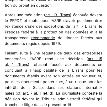
tion du projet en question.
Après une média­tion (
art. 13 LTrans
) échouée devant
le PFPDT et faute pour l’ASRE d’avoir pu démon­trer
l’existence d’une des excep­tions de l’
art. 7 LTrans
, le
Préposé fédé­ral à la protec­tion des données et à la
trans­pa­rence
recom­mande
de donner l’accès aux
docu­ments requis depuis 1979.
Faisant suite à une requête de deux des entre­prises
concer­nées, l’ASRE rend une déci­sion (
art. 15
al. 1 LTrans
) refu­sant l’accès aux docu­ments en
concluant à l’inapplicabilité de la
LTrans
pour les
docu­ments établis avant son entrée en vigueur et,
pour les docu­ments posté­rieurs, à un risque pour les
inté­rêts de la Suisse dans ses rela­tions inter­na­tio­
nales (cf.
art. 7 al. 1 let. d
). La jour­na­liste conteste la
déci­sion devant le Tribunal admi­nis­tra­tif fédé­ral qui
tranche le litige dans le présent arrêt.