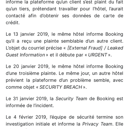
informe la plate­forme qu’un client s’est plaint du fait
qu’un tiers, préten­dant travailler pour l’hôtel, l’aurait
contacté afin d’obtenir ses données de carte de
crédit.
Le 13 janvier 2019, le même hôtel informe Booking
qu’il a reçu une plainte semblable d’un autre client.
L’objet du cour­riel précise «
[External Fraud] /​ Leaked
Guest Information
» et il débute par «
URGENT
».
Le 20 janvier 2019, le même hôtel informe Booking
d’une troi­sième plainte. Le même jour, un autre hôtel
prévient la plate­forme d’un problème semble, avec
comme objet «
SECURITY BREACH
».
Le 31 janvier 2019, la
Security Team
de Booking est
infor­mée de l’incident.
Le 4 février 2019, l’équipe de sécu­rité termine son
inves­ti­ga­tion initiale et informe la
Privacy Team
. Elle