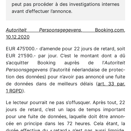
peut pas procé­der à des inves­ti­ga­tions internes
avant d’effectuer l’annonce.
Autoriteit Persoonsgegevens
, Booking​.com,
10.12.2020
EUR 475’000.- d’amende pour 22 jours de retard, soit
EUR 21’590.- par jour. C’est le montant dont a dû
s’acquitter Booking auprès de l’
Autoriteit
Persoonsgegevens
(l’autorité néer­lan­daise de protec­
tion des données) pour n’avoir pas annoncé une fuite
de données dans de meilleurs délais (
art. 33 par.
1 RGPD
).
Le lecteur pour­rait ne pas s’offusquer. Après tout, 22
jours de retard, c’est un laps de temps impor­tant
pour une fuite de données, laquelle doit être annon­
cée en prin­cipe dans les 72 heures. Cela étant, la
durée effec­tive du « retard » n’est pas aussi limpide.