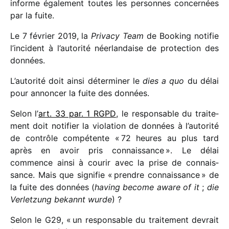
informe égale­ment toutes les personnes concer­nées
par la fuite.
Le 7 février 2019, la
Privacy Team
de Booking noti­fie
l’incident à l’autorité néer­lan­daise de protec­tion des
données.
L’autorité doit ainsi déter­mi­ner le
dies a quo
du délai
pour annon­cer la fuite des données.
Selon l’
art. 33 par. 1 RGPD
, le respon­sable du trai­te­
ment doit noti­fier la viola­tion de données à l’au­to­rité
de contrôle compé­tente « 72 heures au plus tard
après en avoir pris connais­sance ». Le délai
commence ainsi à courir avec la prise de connais­
sance. Mais que signi­fie « prendre connais­sance » de
la fuite des données (
having become aware of it
;
die
Verletzung bekannt wurde
) ?
Selon le G29, « un respon­sable du trai­te­ment devrait