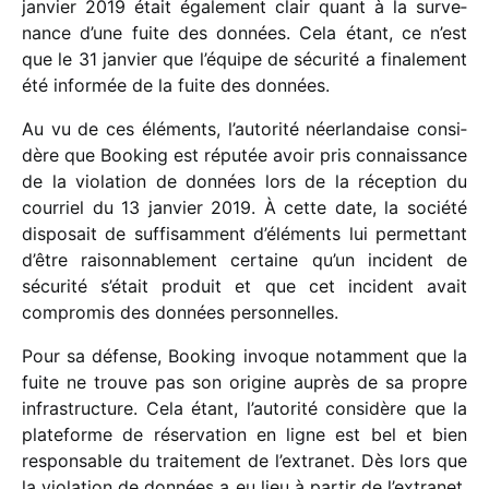
janvier 2019 était égale­ment clair quant à la surve­
nance d’une fuite des données. Cela étant, ce n’est
que le 31 janvier que l’équipe de sécu­rité a fina­le­ment
été infor­mée de la fuite des données.
Au vu de ces éléments, l’autorité néer­lan­daise consi­
dère que Booking est répu­tée avoir pris connais­sance
de la viola­tion de données lors de la récep­tion du
cour­riel du 13 janvier 2019. À cette date, la société
dispo­sait de suffi­sam­ment d’éléments lui permet­tant
d’être raison­na­ble­ment certaine qu’un inci­dent de
sécu­rité s’était produit et que cet inci­dent avait
compro­mis des données personnelles.
Pour sa défense, Booking invoque notam­ment que la
fuite ne trouve pas son origine auprès de sa propre
infra­struc­ture. Cela étant, l’autorité consi­dère que la
plate­forme de réser­va­tion en ligne est bel et bien
respon­sable du trai­te­ment de l’extranet. Dès lors que
la viola­tion de données a eu lieu à partir de l’extranet,