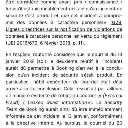
être consi­déré comme ayant pris ‹ connais­sance ›
lorsqu’il est raison­na­ble­ment certain qu’un inci­dent de
sécu­rité s’est produit et que cet inci­dent a compro­
mis des données à carac­tère person­nel » (
G29,
Lignes direc­trices sur la noti­fi­ca­tion de viola­tions de
données à carac­tère person­nel en vertu du règle­ment
(UE) 2016/​679, 6 février 2018, p. 11
).
En l’espèce, l’autorité consi­dère que le cour­riel du 13
janvier 2019 (soit le deuxième rela­tif à l’incident)
aurait dû permettre à Booking d’arriver à la conclu­
sion qu’un inci­dent de sécu­rité s’était produit. En
parti­cu­lier, l’hôtel expé­di­teur du cour­riel était déjà
arrivé à cette conclu­sion. Cela ressor­tait par ailleurs
de manière évidente de l’objet du cour­riel («
[External
Fraud] /​ Leaked Guest Information
»). La
Security
Team
de Booking aurait ainsi dû être immé­dia­te­ment
infor­mée de cet inci­dent le 13 janvier, confor­mé­ment
à la direc­tive interne. Au surplus, le cour­riel du 20