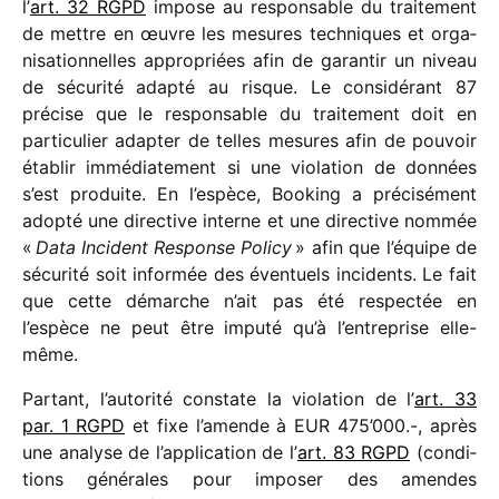
l’
art. 32 RGPD
impose au respon­sable du trai­te­ment
de mettre en œuvre les mesures tech­niques et orga­
ni­sa­tion­nelles appro­priées afin de garan­tir un niveau
de sécu­rité adapté au risque. Le consi­dé­rant 87
précise que le respon­sable du trai­te­ment doit en
parti­cu­lier adap­ter de telles mesures afin de pouvoir
établir immé­dia­te­ment si une viola­tion de données
s’est produite. En l’espèce, Booking a préci­sé­ment
adopté une direc­tive interne et une direc­tive nommée
«
Data Incident Response Policy
» afin que l’équipe de
sécu­rité soit infor­mée des éven­tuels inci­dents. Le fait
que cette démarche n’ait pas été respec­tée en
l’espèce ne peut être imputé qu’à l’entreprise elle-
même.
Partant, l’autorité constate la viola­tion de l’
art. 33
par. 1 RGPD
et fixe l’amende à EUR 475’000.-, après
une analyse de l’application de l’
art. 83 RGPD
(condi­
tions géné­rales pour impo­ser des amendes