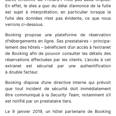
En effet, le
dies a quo
du délai d’annonce de la fuite
est sujet à inter­pré­ta­tion, en parti­cu­lier lorsque la
fuite des données n’est pas évidente, ce que nous
verrons ci-dessous.
Booking propose une plate­forme de réser­va­tion
d’hébergements en ligne. Ses pres­ta­taires – prin­ci­pa­
le­ment des hôtels – béné­fi­cient d’un accès à l’extranet
de Booking afin de pouvoir consul­ter les détails des
réser­va­tions effec­tuées par les clients. L’accès à cet
extra­net est sécu­risé par une authen­ti­fi­ca­tion
à double facteur.
Booking dispose d’une direc­tive interne qui prévoit
que tout inci­dent de sécu­rité doit immé­dia­te­ment
être commu­ni­qué à la
Security Team
, notam­ment s’il
est noti­fié par un pres­ta­taire tiers.
Le 9 janvier 2019, un hôtel parte­naire de Booking