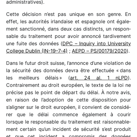
administratives).
Cette déci­sion n’est pas unique en son genre. En
effet, les auto­ri­tés irlan­daise et espa­gnole ont égale­
ment sanc­tionné, dans deux cas distincts, un respon­
sable du trai­te­ment pour avoir annoncé tardi­ve­ment
une fuite des données (
DPC – Inquiry into University
College Dublin (IN-19–7‑4)
;
AEPD – PS/​00179/​2020
).
Dans le futur droit suisse, l’annonce d’une viola­tion de
la sécu­rité des données devra être effec­tuée « dans
les meilleurs délais » (
art. 24 al. 1 nLPD
).
Contrairement au droit euro­péen, le texte de la loi ne
précise pas le point de départ du délai. À notre avis,
en raison de l’adoption de cette dispo­si­tion pour
s’aligner sur le droit euro­péen, il convient de consi­dé­
rer que le délai commence égale­ment à courir
lorsque le respon­sable du trai­te­ment est raison­na­ble­
ment certain qu’un inci­dent de sécu­rité s’est produit
et que cet inci­dent a compro­mis des données