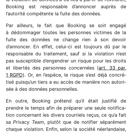
Booking est respon­sable d’annoncer auprès de
l’autorité compé­tente la fuite des données.
Par ailleurs, le fait que Booking se soit engagé
à dédom­ma­ger toutes les personnes victimes de la
fuite des données ne change rien à son devoir
d’annoncer. En effet, celui-ci est toujours dû par le
respon­sable du trai­te­ment, sauf si la viola­tion n’est
pas suscep­tible d’en­gen­drer un risque pour les droits
et liber­tés des personnes concer­nées (
art. 33 par.
1 RGPD
). Or, en l’espèce, le risque s’est déjà concré­
tisé puisqu’un tiers a eu accès de manière non auto­ri­
sée à des données personnelles.
En outre, Booking prétend qu’il était justi­fié de
prendre le temps afin de prépa­rer une seule noti­fi­ca­
tion concer­nant les divers cour­riels reçus, ce qu’a fait
sa
Privacy Team
, plutôt que de noti­fier sépa­ré­ment
chaque viola­tion. Enfin, selon la société néer­lan­daise,