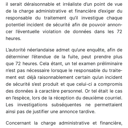
il serait dérai­son­nable et irréa­liste d’un point de vue
de la charge admi­nis­tra­tive et finan­cière d’exiger du
respon­sable du trai­te­ment qu’il inves­tigue chaque
poten­tiel inci­dent de sécu­rité afin de pouvoir annon­
cer l’éventuelle viola­tion de données dans les 72
heures.
L’autorité néer­lan­daise admet qu’une enquête, afin de
déter­mi­ner l’étendue de la fuite, peut prendre plus
que 72 heures. Cela étant, un tel examen préli­mi­naire
n’est pas néces­saire lorsque le respon­sable du trai­te­
ment est déjà raison­na­ble­ment certain qu’un inci­dent
de sécu­rité s’est produit et que celui-ci a compro­mis
des données à carac­tère person­nel. Or tel était le cas
en l’espèce, lors de la récep­tion du deuxième cour­riel.
Les inves­ti­ga­tions subsé­quentes ne permet­taient
ainsi pas de justi­fier une annonce tardive.
Concernant la charge admi­nis­tra­tive et finan­cière,