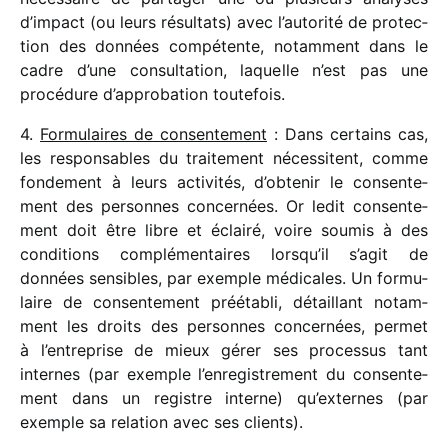
d’impact (ou leurs résul­tats) avec l’autorité de protec­
tion des données compé­tente, notam­ment dans le
cadre d’une consul­ta­tion, laquelle n’est pas une
procé­dure d’approbation toutefois.
4.
Formulaires de consen­te­ment
: Dans certains cas,
les respon­sables du trai­te­ment néces­sitent, comme
fonde­ment à leurs acti­vi­tés, d’obtenir le consen­te­
ment des personnes concer­nées. Or ledit consen­te­
ment doit être libre et éclairé, voire soumis à des
condi­tions complé­men­taires lorsqu’il s’agit de
données sensibles, par exemple médi­cales. Un formu­
laire de consen­te­ment prééta­bli, détaillant notam­
ment les droits des personnes concer­nées, permet
à l’entreprise de mieux gérer ses proces­sus tant
internes (par exemple l’enregistrement du consen­te­
ment dans un registre interne) qu’externes (par
exemple sa rela­tion avec ses clients).