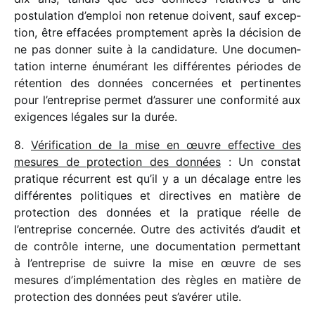
postu­la­tion d’emploi non rete­nue doivent, sauf excep­
tion, être effa­cées promp­te­ment après la déci­sion de
ne pas donner suite à la candi­da­ture. Une docu­men­
ta­tion interne énumé­rant les diffé­rentes périodes de
réten­tion des données concer­nées et perti­nentes
pour l’entreprise permet d’assurer une confor­mité aux
exigences légales sur la durée.
8.
Vérification de la mise en œuvre effec­tive des
mesures de protec­tion des données
: Un constat
pratique récur­rent est qu’il y a un déca­lage entre les
diffé­rentes poli­tiques et direc­tives en matière de
protec­tion des données et la pratique réelle de
l’entreprise concer­née. Outre des acti­vi­tés d’audit et
de contrôle interne, une docu­men­ta­tion permet­tant
à l’entreprise de suivre la mise en œuvre de ses
mesures d’implémentation des règles en matière de
protec­tion des données peut s’avérer utile.