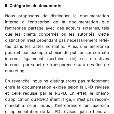
II. Catégories de documents
Nous propo­sons de distin­guer la docu­men­ta­tion
interne à l’entreprise de la docu­men­ta­tion que
l’entreprise partage avec des acteurs externes, tels
que les clients concer­nés ou les auto­ri­tés. Cette
distinc­tion n’est cepen­dant pas néces­sai­re­ment reflé­
tée dans les actes norma­tifs. Ainsi, une entre­prise
pour­rait par exemple choi­sir de publier sur son site
inter­net égale­ment (certaines de) ses direc­tives
internes, par souci de trans­pa­rence ou à des fins de
marketing.
En revanche, nous ne distin­gue­rons pas stric­te­ment
entre la docu­men­ta­tion exigée selon la LPD révi­sée
et celle requise par le RGPD. En effet, le champ
d’application du RGPD étant large, il n’est pas recom­
man­dable selon nous d’entreprendre un exer­cice
d’implémentation de la LPD révi­sée qui ne tien­drait