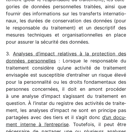
go­ries de données person­nelles trai­tées, ainsi que
four­nir des infor­ma­tions sur les trans­ferts inter­na­tio­
naux, les durées de conser­va­tion des données (pour
le respon­sable du trai­te­ment) et un descrip­tif des
mesures tech­niques et orga­ni­sa­tion­nelles en place
pour assu­rer la sécu­rité des données.
3.
Analyses d’impact rela­tives à la protec­tion des
données person­nelles
: Lorsque le respon­sable du
trai­te­ment consi­dère qu’une acti­vité de trai­te­ment
envi­sa­gée est suscep­tible d’entraîner un risque élevé
pour la person­na­lité ou les droits fonda­men­taux des
personnes concer­nées, il doit en amont procé­der
à une analyse d’impact s’agissant du trai­te­ment en
ques­tion. À l’instar du registre des acti­vi­tés de trai­te­
ment, les analyses d’impact ne sont en prin­cipe pas
parta­gées avec des tiers et il s’agit donc
d’un docu­
ment interne à l’entreprise
. Toutefois, il peut être
néces­saire de parta­ger une ou plusieurs analyses