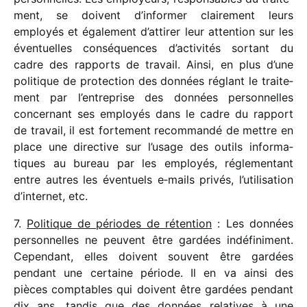
ment, se doivent d’informer clai­re­ment leurs
employés et égale­ment d’attirer leur atten­tion sur les
éven­tuelles consé­quences d’activités sortant du
cadre des rapports de travail. Ainsi, en plus d’une
poli­tique de protec­tion des données réglant le trai­te­
ment par l’entreprise des données person­nelles
concer­nant ses employés dans le cadre du rapport
de travail, il est forte­ment recom­mandé de mettre en
place une direc­tive sur l’usage des outils infor­ma­
tiques au bureau par les employés, régle­men­tant
entre autres les éven­tuels e‑mails privés, l’utilisation
d’internet, etc.
7.
Politique de périodes de réten­tion
: Les données
person­nelles ne peuvent être gardées indé­fi­ni­ment.
Cependant, elles doivent souvent être gardées
pendant une certaine période. Il en va ainsi des
pièces comp­tables qui doivent être gardées pendant
dix ans, tandis que des données rela­tives à une