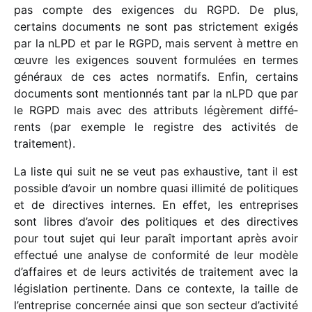
pas compte des exigences du RGPD. De plus,
certains docu­ments ne sont pas stric­te­ment exigés
par la nLPD et par le RGPD, mais servent à mettre en
œuvre les exigences souvent formu­lées en termes
géné­raux de ces actes norma­tifs. Enfin, certains
docu­ments sont mention­nés tant par la nLPD que par
le RGPD mais avec des attri­buts légè­re­ment diffé­
rents (par exemple le registre des acti­vi­tés de
traitement).
La liste qui suit ne se veut pas exhaus­tive, tant il est
possible d’avoir un nombre quasi illi­mité de poli­tiques
et de direc­tives internes. En effet, les entre­prises
sont libres d’avoir des poli­tiques et des direc­tives
pour tout sujet qui leur paraît impor­tant après avoir
effec­tué une analyse de confor­mité de leur modèle
d’affaires et de leurs acti­vi­tés de trai­te­ment avec la
légis­la­tion perti­nente. Dans ce contexte, la taille de
l’entreprise concer­née ainsi que son secteur d’activité