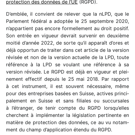
protec­tion des données de l’UE
(RGPD).
D’emblée, il convient de rele­ver que la nLPD, que le
Parlement fédé­ral a adop­tée le 25 septembre 2020,
n’appartient pas encore formel­le­ment au droit posi­tif.
Son entrée en vigueur devrait surve­nir en deuxième
moitié d’année 2022, de sorte qu’il appa­raît d’ores et
déjà oppor­tun de trai­ter dans cet article de la version
révi­sée et non de la version actuelle de la LPD, toute
réfé­rence à la LPD se voulant une réfé­rence à sa
version révi­sée. Le RGPD est déjà en vigueur et plei­
ne­ment effec­tif depuis le 25 mai 2018. Par rapport
à cet instru­ment, il est souvent néces­saire, même
pour des entre­prises basées en Suisse, actives prin­ci­
pa­le­ment en Suisse et sans filiales ou succur­sales
à l’étranger, de tenir compte du RGPD lorsqu’elles
cherchent à implé­men­ter la légis­la­tion perti­nente en
matière de protec­tion des données, ce au vu notam­
ment du champ d’application étendu du RGPD.