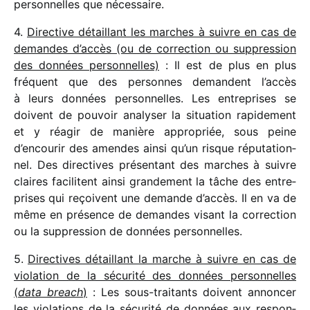
person­nelles que nécessaire.
4.
Directive détaillant les marches à suivre en cas de
demandes d’accès (ou de correc­tion ou suppres­sion
des données person­nelles)
: Il est de plus en plus
fréquent que des personnes demandent l’accès
à leurs données person­nelles. Les entre­prises se
doivent de pouvoir analy­ser la situa­tion rapi­de­ment
et y réagir de manière appro­priée, sous peine
d’encourir des amendes ainsi qu’un risque répu­ta­tion­
nel. Des direc­tives présen­tant des marches à suivre
claires faci­litent ainsi gran­de­ment la tâche des entre­
prises qui reçoivent une demande d’accès. Il en va de
même en présence de demandes visant la correc­tion
ou la suppres­sion de données personnelles.
5.
Directives détaillant la marche à suivre en cas de
viola­tion de la sécu­rité des données person­nelles
(
data breach
)
: Les sous-trai­tants doivent annon­cer
les viola­tions de la sécu­rité de données aux respon­