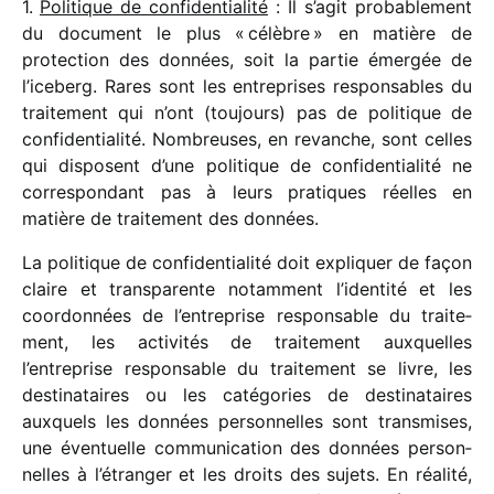
1.
Politique de confi­den­tia­lité
: Il s’agit proba­ble­ment
du docu­ment le plus « célèbre » en matière de
protec­tion des données, soit la partie émer­gée de
l’iceberg. Rares sont les entre­prises respon­sables du
trai­te­ment qui n’ont (toujours) pas de poli­tique de
confi­den­tia­lité. Nombreuses, en revanche, sont celles
qui disposent d’une poli­tique de confi­den­tia­lité ne
corres­pon­dant pas à leurs pratiques réelles en
matière de trai­te­ment des données.
La poli­tique de confi­den­tia­lité doit expli­quer de façon
claire et trans­pa­rente notam­ment l’identité et les
coor­don­nées de l’entreprise respon­sable du trai­te­
ment, les acti­vi­tés de trai­te­ment auxquelles
l’entreprise respon­sable du trai­te­ment se livre, les
desti­na­taires ou les caté­go­ries de desti­na­taires
auxquels les données person­nelles sont trans­mises,
une éven­tuelle commu­ni­ca­tion des données person­
nelles à l’étranger et les droits des sujets. En réalité,