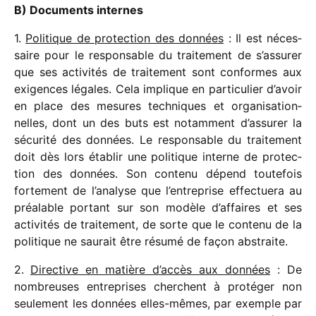
B) Documents internes
1.
Politique de protec­tion des données
: Il est néces­
saire pour le respon­sable du trai­te­ment de s’assurer
que ses acti­vi­tés de trai­te­ment sont conformes aux
exigences légales. Cela implique en parti­cu­lier d’avoir
en place des mesures tech­niques et orga­ni­sa­tion­
nelles, dont un des buts est notam­ment d’assurer la
sécu­rité des données. Le respon­sable du trai­te­ment
doit dès lors établir une poli­tique interne de protec­
tion des données. Son contenu dépend toute­fois
forte­ment de l’analyse que l’entreprise effec­tuera au
préa­lable portant sur son modèle d’affaires et ses
acti­vi­tés de trai­te­ment, de sorte que le contenu de la
poli­tique ne saurait être résumé de façon abstraite.
2.
Directive en matière d’accès aux données
: De
nombreuses entre­prises cherchent à proté­ger non
seule­ment les données elles-mêmes, par exemple par