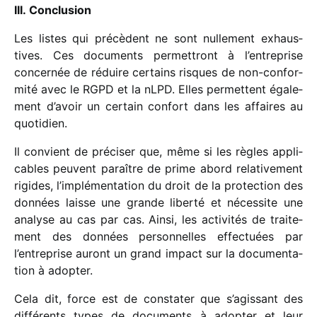
III. Conclusion
Les listes qui précèdent ne sont nulle­ment exhaus­
tives. Ces docu­ments permet­tront à l’entreprise
concer­née de réduire certains risques de non-confor­
mité avec le RGPD et la nLPD. Elles permettent égale­
ment d’avoir un certain confort dans les affaires au
quotidien.
Il convient de préci­ser que, même si les règles appli­
cables peuvent paraître de prime abord rela­ti­ve­ment
rigides, l’implémentation du droit de la protec­tion des
données laisse une grande liberté et néces­site une
analyse au cas par cas. Ainsi, les acti­vi­tés de trai­te­
ment des données person­nelles effec­tuées par
l’entreprise auront un grand impact sur la docu­men­ta­
tion à adopter.
Cela dit, force est de consta­ter que s’agissant des
diffé­rents types de docu­ments à adop­ter et leur