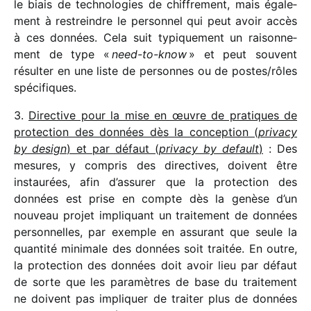
le biais de tech­no­lo­gies de chif­fre­ment, mais égale­
ment à restreindre le person­nel qui peut avoir accès
à ces données. Cela suit typi­que­ment un raison­ne­
ment de type «
need-to-know
» et peut souvent
résul­ter en une liste de personnes ou de postes/​rôles
spécifiques.
3.
Directive pour la mise en œuvre de pratiques de
protec­tion des données dès la concep­tion (
privacy
by design
) et par défaut (
privacy by default
)
: Des
mesures, y compris des direc­tives, doivent être
instau­rées, afin d’assurer que la protec­tion des
données est prise en compte dès la genèse d’un
nouveau projet impli­quant un trai­te­ment de données
person­nelles, par exemple en assu­rant que seule la
quan­tité mini­male des données soit trai­tée. En outre,
la protec­tion des données doit avoir lieu par défaut
de sorte que les para­mètres de base du trai­te­ment
ne doivent pas impli­quer de trai­ter plus de données