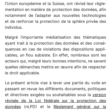
l’Union euro­péenne et la Suisse, ont révisé leur régle­
men­ta­tion en matière de protec­tion des données, afin
notam­ment de l’adapter aux nouvelles tech­no­lo­gies
et de renfor­cer la protec­tion de la sphère privée des
individus.
Malgré l’importante média­ti­sa­tion des théma­tiques
ayant trait à la protec­tion des données et des consé­
quences en cas de viola­tions des dispo­si­tions appli­
cables, un flou subsiste. En effet, nombreux sont les
acteurs qui, malgré leurs bonnes inten­tions, ne savent
quelles démarches mettre en œuvre afin de respec­ter
le droit applicable.
Le présent article vise à lever une partie du voile en
passant en revue les diffé­rents docu­ments, poli­tiques
et direc­tives exigées ou souhai­tables sous la
version
révi­sée de la Loi fédé­rale sur la protec­tion des
données
(nLPD) et le
Règlement géné­ral sur la