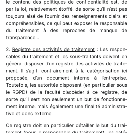
le contenu des poli­tiques de confi­den­tia­lité est, de
par la loi, rela­ti­ve­ment étoffé, de sorte qu’il n’est pas
toujours aisé de four­nir des rensei­gne­ments clairs et
compré­hen­sibles, ce qui peut expo­ser le respon­sable
du trai­te­ment à des reproches de manque de
transparence…
2.
Registre des acti­vi­tés de trai­te­ment
: Les respon­
sables du trai­te­ment et les sous-trai­tants doivent en
géné­ral dispo­ser d’un registre des acti­vi­tés de trai­te­
ment. Il s’agit, contrai­re­ment à la caté­go­ri­sa­tion ici
propo­sée,
d’un docu­ment interne à l’entreprise
.
Toutefois, les auto­ri­tés disposent (en parti­cu­lier sous
le RGPD) de la faculté d’accéder à ce registre, de
sorte qu’il sert non seule­ment un but de fonc­tion­ne­
ment interne, mais égale­ment une fina­lité admi­nis­tra­
tive et donc externe.
Ce registre doit en parti­cu­lier détailler le but du trai­
te­ment (pour le respon­sable du trai­te­ment), les caté­