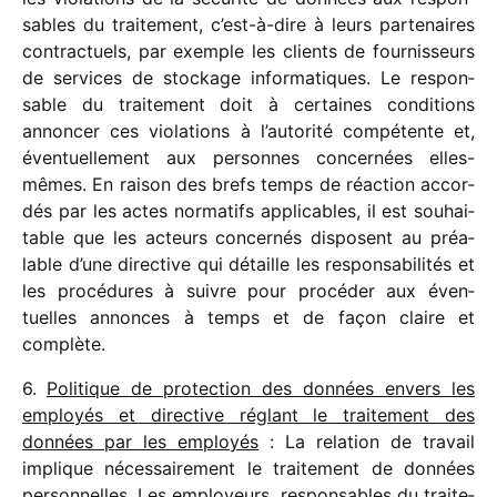
sables du trai­te­ment, c’est-à-dire à leurs parte­naires
contrac­tuels, par exemple les clients de four­nis­seurs
de services de stockage infor­ma­tiques. Le respon­
sable du trai­te­ment doit à certaines condi­tions
annon­cer ces viola­tions à l’autorité compé­tente et,
éven­tuel­le­ment aux personnes concer­nées elles-
mêmes. En raison des brefs temps de réac­tion accor­
dés par les actes norma­tifs appli­cables, il est souhai­
table que les acteurs concer­nés disposent au préa­
lable d’une direc­tive qui détaille les respon­sa­bi­li­tés et
les procé­dures à suivre pour procé­der aux éven­
tuelles annonces à temps et de façon claire et
complète.
6.
Politique de protec­tion des données envers les
employés et direc­tive réglant le trai­te­ment des
données par les employés
: La rela­tion de travail
implique néces­sai­re­ment le trai­te­ment de données
person­nelles. Les employeurs, respon­sables du trai­te­