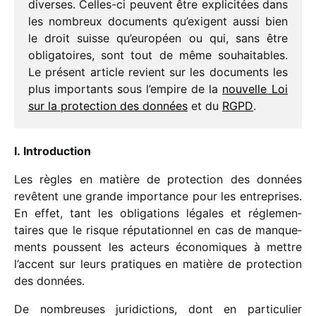
diverses. Celles-ci peuvent être expli­ci­tées dans
les nombreux docu­ments qu’exigent aussi bien
le droit suisse qu’européen ou qui, sans être
obli­ga­toires, sont tout de même souhai­tables.
Le présent article revient sur les docu­ments les
plus impor­tants sous l’empire de la
nouvelle Loi
sur la protec­tion des données
et du
RGPD
.
I. Introduction
Les règles en matière de protec­tion des données
revêtent une grande impor­tance pour les entre­prises.
En effet, tant les obli­ga­tions légales et régle­men­
taires que le risque répu­ta­tion­nel en cas de manque­
ments poussent les acteurs écono­miques à mettre
l’accent sur leurs pratiques en matière de protec­tion
des données.
De nombreuses juri­dic­tions, dont en parti­cu­lier