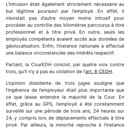
L’intrusion était égale­ment stric­te­ment néces­saire au
but légi­time pour­suivi par l’employé. En effet, il
n’existait pas d’autre moyen moins intru­sif pour
procé­der au contrôle des kilo­mètres parcou­rus à titre
profes­sion­nel et à titre privé. En outre, seuls les
employés compé­tents avaient accès aux données de
géolo­ca­li­sa­tion. Enfin, l’instance natio­nale a effec­tué
une balance circons­tan­ciée des inté­rêts respectif.
Partant, la CourEDH conclut, par quatre voix contre
trois, qu’il n’y a pas eu viola­tion de l’
art. 8 CEDH
.
L’opinion dissi­dente de trois juges souligne que
l’ingérence de l’employeur était plus impor­tante que
ce que laisse entendre la majo­rité de la Cour. En
effet, grâce au GPS, l’employé a été constam­ment
surveillé sur une période de trois ans, 24 heures sur
24, y compris lors de dépla­ce­ments effec­tués à titre
privé. Par ailleurs, la mino­rité reproche à l’instance