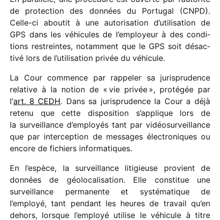
de protec­tion des données du Portugal (CNPD).
Celle-ci abou­tit à une auto­ri­sa­tion d’utilisation de
GPS dans les véhi­cules de l’employeur à des condi­
tions restreintes, notam­ment que le GPS soit désac­
tivé lors de l’utilisation privée du véhicule.
La Cour commence par rappe­ler sa juris­pru­dence
rela­tive à la notion de « vie privée », proté­gée par
l’
art. 8 CEDH
. Dans sa juris­pru­dence la Cour a déjà
retenu que cette dispo­si­tion s’applique lors de
la surveillance d’employés tant par vidéo­sur­veillance
que par inter­cep­tion de messages élec­tro­niques ou
encore de fichiers informatiques.
En l’espèce, la surveillance liti­gieuse provient de
données de géolo­ca­li­sa­tion. Elle consti­tue une
surveillance perma­nente et systé­ma­tique de
l’employé, tant pendant les heures de travail qu’en
dehors, lorsque l’employé utilise le véhi­cule à titre