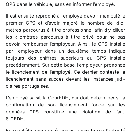
GPS dans le véhi­cule, sans en infor­mer l’employé.
Il est ensuite repro­ché à l’employé d’avoir mani­pulé le
premier GPS et d’avoir majoré le nombre de kilo­
mètres parcou­rus à titre profes­sion­nel afin d’y diluer
les kilo­mètres parcou­rus à titre privé pour ne pas
devoir rembour­ser l’employeur. Ainsi, le GPS installé
par l’employeur dans un deuxième temps indique
toujours des chiffres supé­rieurs au GPS installé
précé­dem­ment. Sur cette base, l’employeur prononce
le licen­cie­ment de l’employé. Ce dernier conteste le
licen­cie­ment sans succès devant les instances judi­
ciaires portugaises.
L’employé saisit la CourEDH, qui doit déter­mi­ner si la
confir­ma­tion de son licen­cie­ment fondé sur les
données GPS consti­tue une viola­tion de l’
art.
8 CEDH
.
En paral­lèle, une procé­dure est ouverte par l’autorité