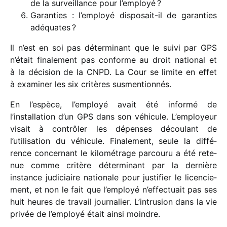
de la surveillance pour l’employé ?
Garanties : l’employé dispo­sait-il de garan­ties
adéquates ?
Il n’est en soi pas déter­mi­nant que le suivi par GPS
n’était fina­le­ment pas conforme au droit natio­nal et
à la déci­sion de la CNPD. La Cour se limite en effet
à exami­ner les six critères susmentionnés.
En l’espèce, l’employé avait été informé de
l’installation d’un GPS dans son véhi­cule. L’employeur
visait à contrô­ler les dépenses décou­lant de
l’utilisation du véhi­cule. Finalement, seule la diffé­
rence concer­nant le kilo­mé­trage parcouru a été rete­
nue comme critère déter­mi­nant par la dernière
instance judi­ciaire natio­nale pour justi­fier le licen­cie­
ment, et non le fait que l’employé n’effectuait pas ses
huit heures de travail jour­na­lier. L’intrusion dans la vie
privée de l’employé était ainsi moindre.