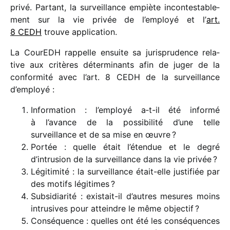
privé. Partant, la surveillance empiète incon­tes­ta­ble­
ment sur la vie privée de l’employé et l’
art.
8 CEDH
trouve application.
La CourEDH rappelle ensuite sa juris­pru­dence rela­
tive aux critères déter­mi­nants afin de juger de la
confor­mité avec l’art. 8 CEDH de la surveillance
d’employé :
Information : l’employé a‑t-il été informé
à l’avance de la possi­bi­lité d’une telle
surveillance et de sa mise en œuvre ?
Portée : quelle était l’étendue et le degré
d’intrusion de la surveillance dans la vie privée ?
Légitimité : la surveillance était-elle justi­fiée par
des motifs légitimes ?
Subsidiarité : exis­tait-il d’autres mesures moins
intru­sives pour atteindre le même objectif ?
Conséquence : quelles ont été les consé­quences