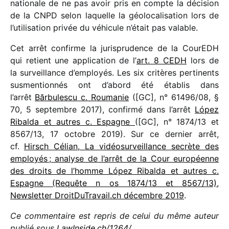
natio­nale de ne pas avoir pris en compte la déci­sion
de la CNPD selon laquelle la géolo­ca­li­sa­tion lors de
l’utilisation privée du véhi­cule n’était pas valable.
Cet arrêt confirme la juris­pru­dence de la CourEDH
qui retient une appli­ca­tion de l’
art. 8 CEDH
lors de
la surveillance d’employés. Les six critères perti­nents
susmen­tion­nés ont d’abord été établis dans
l’arrêt
Bărbulescu c. Roumanie
([GC], n° 61496/​08, §
70, 5 septembre 2017), confirmé dans l’arrêt
López
Ribalda et autres c. Espagne
([GC], n° 1874/​13 et
8567/​13, 17 octobre 2019). Sur ce dernier arrêt,
cf.
Hirsch Célian, La vidéo­sur­veillance secrète des
employés ; analyse de l’arrêt de la Cour euro­péenne
des droits de l’homme López Ribalda et autres c.
Espagne (Requête n os 1874/​13 et 8567/​13),
Newsletter DroitDuTravail​.ch décembre 2019
.
Ce commen­taire est repris de celui du même auteur
publié sous
LawInside​.ch/​1​2​64/
.