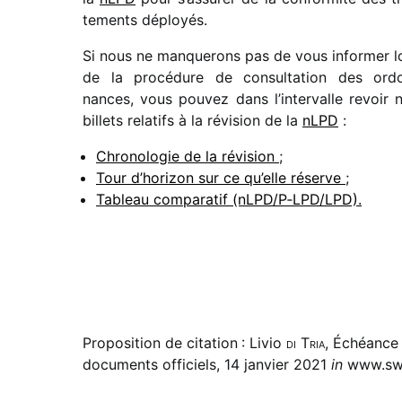
te­ments déployés.
Si nous ne manque­rons pas de vous infor­mer l
de la procé­dure de consul­ta­tion des ord
nances, vous pouvez dans l’intervalle revoir 
billets rela­tifs à la révi­sion de la
nLPD
:
Chronologie de la révi­sion
;
Tour d’horizon sur ce qu’elle réserve
;
Tableau compa­ra­tif (nLPD/​P‑LPD/​LPD).
Proposition de citation : Livio
di Tria
, Échéance 
documents officiels, 14 janvier 2021
in
www.swi