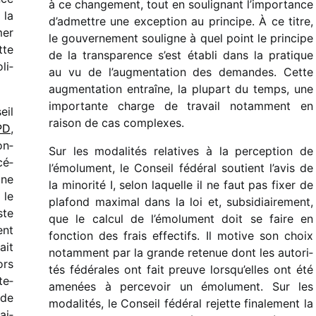
à ce chan­ge­ment, tout en souli­gnant l’importance
 la
d’admettre une excep­tion au prin­cipe. À ce titre,
mer
le gouver­ne­ment souligne à quel point le prin­cipe
tte
de la trans­pa­rence s’est établi dans la pratique
li­
au vu de l’augmentation des demandes. Cette
augmen­ta­tion entraîne, la plupart du temps, une
impor­tante charge de travail notam­ment en
eil
raison de cas complexes.
PD
,
on­
Sur les moda­li­tés rela­tives à la percep­tion de
cé­
l’émolument, le Conseil fédé­ral soutient l’avis de
une
la mino­rité I, selon laquelle il ne faut pas fixer de
 le
plafond maxi­mal dans la loi et, subsi­diai­re­ment,
ste
que le calcul de l’émolument doit se faire en
ent
fonc­tion des frais effec­tifs. Il motive son choix
ait
notam­ment par la grande rete­nue dont les auto­ri­
ors
tés fédé­rales ont fait preuve lorsqu’elles ont été
te­
amenées à perce­voir un émolu­ment. Sur les
 de
moda­li­tés, le Conseil fédé­ral rejette fina­le­ment la
ai­