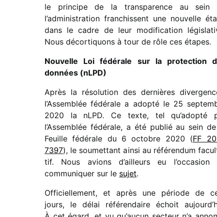
le prin­cipe de la trans­pa­rence au sein
l’administration fran­chissent une nouvelle ét
dans le cadre de leur modi­fi­ca­tion légis­la­ti
Nous décor­ti­quons à tour de rôle ces étapes.
Nouvelle Loi fédé­rale sur la protec­tion 
données (nLPD)
Après la réso­lu­tion des dernières diver­genc
l’Assemblée fédé­rale a adopté le 25 septem
2020 la nLPD. Ce texte, tel qu’adopté 
l’Assemblée fédé­rale, a été publié au sein de
Feuille fédé­rale du 6 octobre 2020 (
FF 20
7397
), le soumet­tant ainsi au réfé­ren­dum facul­
tif. Nous avions d’ailleurs eu l’occasion
commu­ni­quer sur le
sujet
.
Officiellement, et après une période de c
jours, le délai réfé­ren­daire échoit aujourd’h
À cet égard, et vu qu’aucun secteur n’a anno