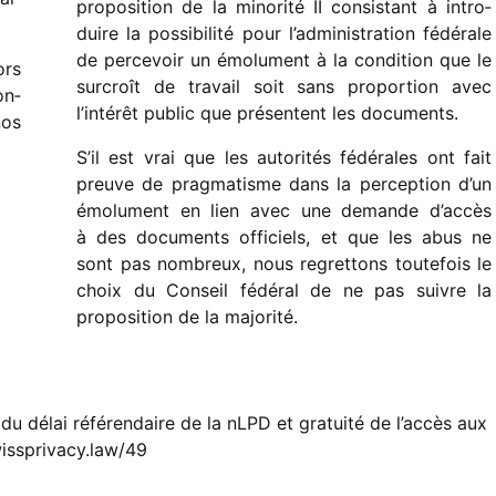
propo­si­tion de la mino­rité II consis­tant à intro­
duire la possi­bi­lité pour l’administration fédé­rale
de perce­voir un émolu­ment à la condi­tion que le
ors
surcroît de travail soit sans propor­tion avec
on­
l’intérêt public que présentent les documents.
nos
S’il est vrai que les auto­ri­tés fédé­rales ont fait
preuve de prag­ma­tisme dans la percep­tion d’un
émolu­ment en lien avec une demande d’accès
à des docu­ments offi­ciels, et que les abus ne
sont pas nombreux, nous regret­tons toute­fois le
choix du Conseil fédé­ral de ne pas suivre la
propo­si­tion de la majorité.
du délai référendaire de la nLPD et gratuité de l’accès aux
ssprivacy.law/49