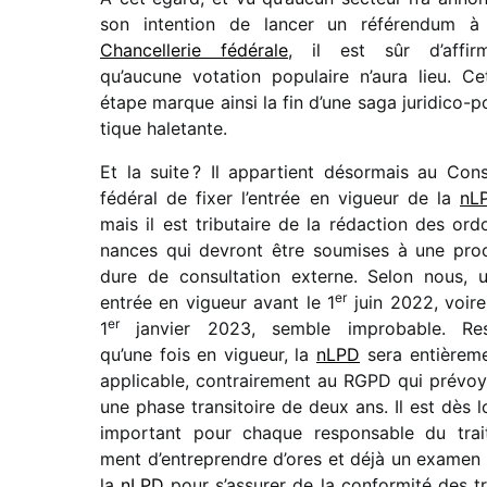
son inten­tion de lancer un réfé­ren­dum à
Chancellerie fédé­rale
, il est sûr d’affir
qu’aucune vota­tion popu­laire n’aura lieu. Ce
étape marque ainsi la fin d’une saga juri­dico-po
tique haletante.
Et la suite ? Il appar­tient désor­mais au Cons
fédé­ral de fixer l’entrée en vigueur de la
nL
mais il est tribu­taire de la rédac­tion des ord
nances qui devront être soumises à une pro
dure de consul­ta­tion externe. Selon nous, 
er
entrée en vigueur avant le 1
juin 2022, voire
er
1
janvier 2023, semble impro­bable. Re
qu’une fois en vigueur, la
nLPD
sera entiè­re­m
appli­cable, contrai­re­ment au RGPD qui prévoy
une phase tran­si­toire de deux ans. Il est dès l
impor­tant pour chaque respon­sable du trai­
ment d’entreprendre d’ores et déjà un examen
la
nLPD
pour s’assurer de la confor­mité des tr