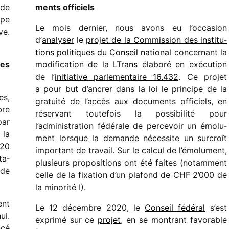
 de
ments officiels
ape
Le mois dernier, nous avons eu l’occasion
ve.
d’
analy­ser
le
projet de la Commission des insti­tu­
tions poli­tiques du Conseil natio­nal
concer­nant la
des
modi­fi­ca­tion de la
LTrans
élaboré en exécu­tion
de l’
initia­tive parle­men­taire 16.432
. Ce projet
a pour but d’ancrer dans la loi le prin­cipe de la
es,
gratuité de l’accès aux docu­ments offi­ciels, en
bre
réser­vant toute­fois la possi­bi­lité pour
par
l’administration fédé­rale de perce­voir un émolu­
 la
ment lorsque la demande néces­site un surcroît
20
impor­tant de travail. Sur le calcul de l’émolument,
ta­
plusieurs propo­si­tions ont été faites (notam­ment
 de
celle de la fixa­tion d’un plafond de CHF 2’000 de
la mino­rité I).
ent
Le 12 décembre 2020, le
Conseil fédé­ral
s’est
ui.
exprimé sur ce
projet
, en se montrant favo­rable
ncé