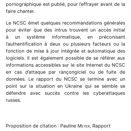
porno­gra­phique est publié, pour l’effrayer avant de la
faire chanter.
Le NCSC émet quelques recom­man­da­tions géné­rales
pour éviter que des intrus trouvent un accès initial
à un système infor­ma­tique, en préco­ni­sant
l’authentification à deux ou plusieurs facteurs ou la
fonc­tion de mise à jour inté­grée et auto­ma­tique des
logi­ciels. Il est égale­ment possible de se réfé­rer aux
infor­ma­tions acces­sibles sur le site Internet du NCSC
en cas d’attaque par rançon­gi­ciel ou de fuite de
données. Le rapport du NCSC se termine avec un
point sur la situa­tion en Ukraine qui se semble se
défendre avec succès contre les cybe­rat­taques
russes.
Proposition de citation : Pauline
Meyer
, Rapport