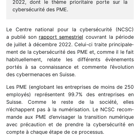
2022, dont le thème prio­ri­taire porte sur la
cyber­sé­cu­rité des PME.
Le Centre natio­nal pour la cyber­sé­cu­rité (NCSC)
a publié son
rapport semes­triel
couvrant la période
de juillet à décembre 2022. Celui-ci traite prin­ci­pa­le­
ment de la cyber­sé­cu­rité des PME et, comme il le fait
habi­tuel­le­ment, relate les diffé­rents évène­ments
portés à sa connais­sance et commente l’évolution
des cyber­me­naces en Suisse.
Les PME (englo­bant les entre­prises de moins de 250
employés) repré­sentent 99.7% des entre­prises en
Suisse. Comme le reste de la société, elles
n’échappent pas à la numé­ri­sa­tion. Le NCSC recom­
mande aux PME d’envisager la tran­si­tion numé­rique
avec précau­tion et de prendre la cyber­sé­cu­rité en
compte à chaque étape de ce processus.