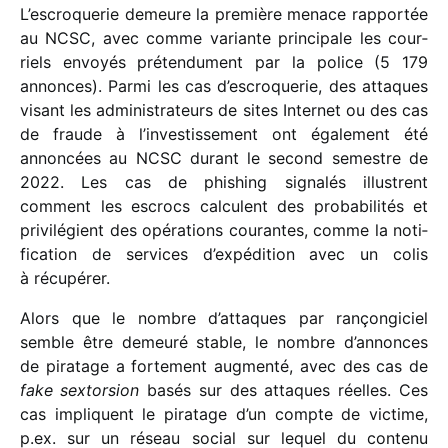
L’escroquerie demeure la première menace rappor­tée
au NCSC, avec comme variante prin­ci­pale les cour­
riels envoyés préten­du­ment par la police (5 179
annonces). Parmi les cas d’escroquerie, des attaques
visant les admi­nis­tra­teurs de sites Internet ou des cas
de fraude à l’investissement ont égale­ment été
annon­cées au NCSC durant le second semestre de
2022. Les cas de phishing signa­lés illus­trent
comment les escrocs calculent des proba­bi­li­tés et
privi­lé­gient des opéra­tions courantes, comme la noti­
fi­ca­tion de services d’expédition avec un colis
à récupérer.
Alors que le nombre d’attaques par rançon­gi­ciel
semble être demeuré stable, le nombre d’annonces
de pira­tage a forte­ment augmenté, avec des cas de
fake sextor­sion
basés sur des attaques réelles. Ces
cas impliquent le pira­tage d’un compte de victime,
p.ex. sur un réseau social sur lequel du contenu