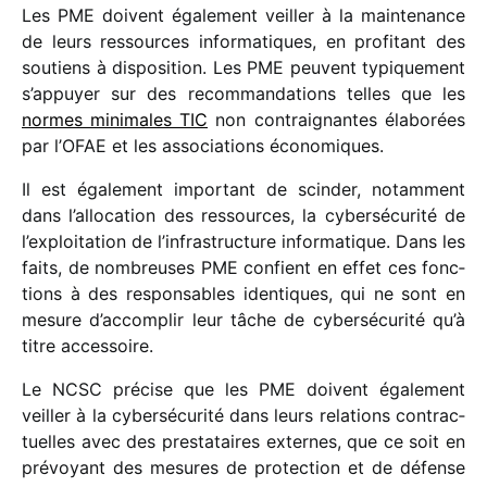
Les PME doivent égale­ment veiller à la main­te­nance
de leurs ressources infor­ma­tiques, en profi­tant des
soutiens à dispo­si­tion. Les PME peuvent typi­que­ment
s’appuyer sur des recom­man­da­tions telles que les
normes mini­males TIC
non contrai­gnantes élabo­rées
par l’OFAE et les asso­cia­tions économiques.
Il est égale­ment impor­tant de scin­der, notam­ment
dans l’allocation des ressources, la cyber­sé­cu­rité de
l’exploitation de l’infrastructure infor­ma­tique. Dans les
faits, de nombreuses PME confient en effet ces fonc­
tions à des respon­sables iden­tiques, qui ne sont en
mesure d’accomplir leur tâche de cyber­sé­cu­rité qu’à
titre accessoire.
Le NCSC précise que les PME doivent égale­ment
veiller à la cyber­sé­cu­rité dans leurs rela­tions contrac­
tuelles avec des pres­ta­taires externes, que ce soit en
prévoyant des mesures de protec­tion et de défense