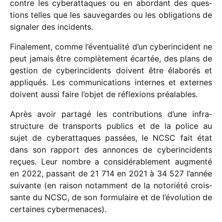
contre les cybe­rat­taques ou en abor­dant des ques­
tions telles que les sauve­gardes ou les obli­ga­tions de
signa­ler des incidents.
Finalement, comme l’éventualité d’un cybe­rin­ci­dent ne
peut jamais être complè­te­ment écar­tée, des plans de
gestion de cybe­rin­ci­dents doivent être élabo­rés et
appli­qués. Les commu­ni­ca­tions internes et externes
doivent aussi faire l’objet de réflexions préalables.
Après avoir partagé les contri­bu­tions d’une infra­
struc­ture de trans­ports publics et de la police au
sujet de cybe­rat­taques passées, le NCSC fait état
dans son rapport des annonces de cybe­rin­ci­dents
reçues. Leur nombre a consi­dé­ra­ble­ment augmenté
en 2022, passant de 21 714 en 2021 à 34 527 l’année
suivante (en raison notam­ment de la noto­riété crois­
sante du NCSC, de son formu­laire et de l’évolution de
certaines cybermenaces).