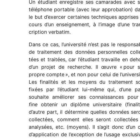
Un étudiant enre­gistre ses cama­rades avec 
télé­phone portable (avec leur appro­ba­tion) d
le but d’exercer certaines tech­niques apprises
cours d’un ensei­gne­ment, à l’image d’une tra
crip­tion verbatim.
Dans ce cas, l’université n’est pas le respon­sa
de trai­te­ment des données person­nelles coll
tées et trai­tées, car l’étudiant travaille en deh
d’un projet de recherche. Il œuvre « pour 
propre compte », et non pour celui de l’universi
Les fina­li­tés et les moyens du trai­te­ment s
fixées par l’étudiant lui-même qui, d’une pa
souhaite amélio­rer ses connais­sances pou
fine
obte­nir un diplôme univer­si­taire (fina­lit
d’autre part, il déter­mine quelles données ser
collec­tées, comment elles seront collec­tées
analy­sées, etc. (moyens). Il s’agit donc d’un 
d’application de l’exception de l’usage exclu­si­