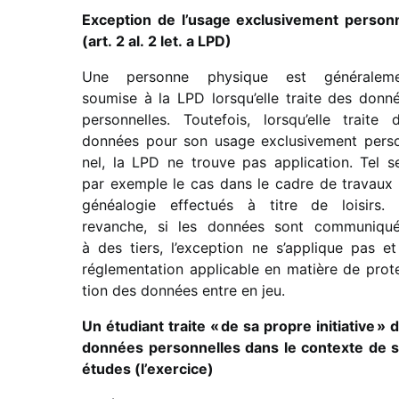
Exception de l’usage exclu­si­ve­ment person­
(art. 2 al. 2 let. a LPD)
Une personne physique est géné­ra­le­m
soumise à la LPD lorsqu’elle traite des donn
person­nelles. Toutefois, lorsqu’elle traite 
données pour son usage exclu­si­ve­ment pers
nel, la LPD ne trouve pas appli­ca­tion. Tel s
par exemple le cas dans le cadre de travaux
généa­lo­gie effec­tués à titre de loisirs.
revanche, si les données sont commu­ni­qu
à des tiers, l’exception ne s’applique pas et
régle­men­ta­tion appli­cable en matière de prot
tion des données entre en jeu.
Un étudiant traite « de sa propre initia­tive » 
données person­nelles dans le contexte de 
études (l’exercice)