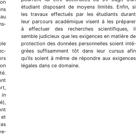
son
étudiant dispo­sant de moyens limi­tés. Enfin, si
ans
les travaux effec­tués par les étudiants durant
 au
leur parcours acadé­mique visent à les prépa­rer
ns­
à effec­tuer des recherches scien­ti­fiques, il
semble judi­cieux que les exigences en matière de
ble
protec­tion des données person­nelles soient inté­
ec­
grées suffi­sam­ment tôt dans leur cursus afin
ors
qu’ils soient à même de répondre aux exigences
son
légales dans ce domaine.
té.
ont
rt,
r
in
é),
ont
 et
cas
ve­