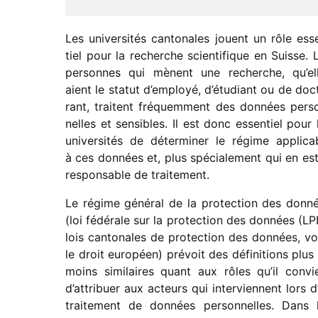
Les univer­si­tés canto­nales jouent un rôle ess
tiel pour la recherche scien­ti­fique en Suisse. 
personnes qui mènent une recherche, qu’el
aient le statut d’employé, d’étudiant ou de doc
rant, traitent fréquem­ment des données pers
nelles et sensibles. Il est donc essen­tiel pour 
univer­si­tés de déter­mi­ner le régime appli­ca
à ces données et, plus spécia­le­ment qui en est
respon­sable de traitement.
Le régime géné­ral de la protec­tion des donn
(loi fédé­rale sur la protec­tion des données (LP
lois canto­nales de protec­tion des données, vo
le droit euro­péen) prévoit des défi­ni­tions plus
moins simi­laires quant aux rôles qu’il convi
d’attribuer aux acteurs qui inter­viennent lors d
trai­te­ment de données person­nelles. Dans 