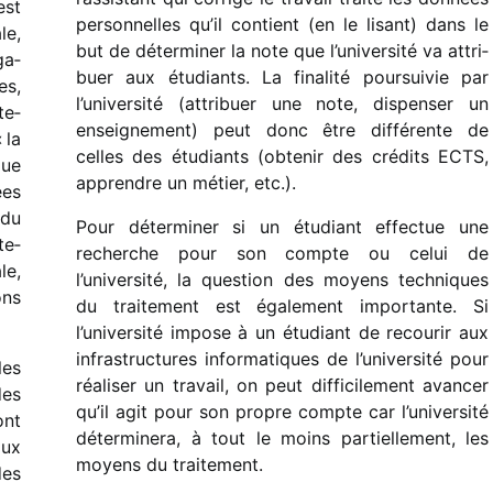
est
person­nelles qu’il contient (en le lisant) dans le
le,
but de déter­mi­ner la note que l’université va attri­
ga­
buer aux étudiants. La fina­lité pour­sui­vie par
es,
l’université (attri­buer une note, dispen­ser un
te­
ensei­gne­ment) peut donc être diffé­rente de
 la
celles des étudiants (obte­nir des crédits ECTS,
que
apprendre un métier, etc.).
ées
 du
Pour déter­mi­ner si un étudiant effec­tue une
te­
recherche pour son compte ou celui de
le,
l’université, la ques­tion des moyens tech­niques
ons
du trai­te­ment est égale­ment impor­tante. Si
l’université impose à un étudiant de recou­rir aux
infra­struc­tures infor­ma­tiques de l’université pour
les
réali­ser un travail, on peut diffi­ci­le­ment avan­cer
des
qu’il agit pour son propre compte car l’université
ont
déter­mi­nera, à tout le moins partiel­le­ment, les
aux
moyens du traitement.
des