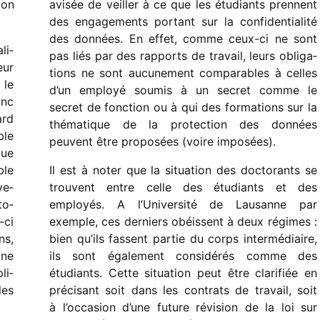
ion
avisée de veiller à ce que les étudiants prennent
des enga­ge­ments portant sur la confi­den­tia­lité
des données. En effet, comme ceux-ci ne sont
li­
pas liés par des rapports de travail, leurs obli­ga­
eur
tions ne sont aucu­ne­ment compa­rables à celles
 le
d’un employé soumis à un secret comme le
onc
secret de fonc­tion ou à qui des forma­tions sur la
ard
théma­tique de la protec­tion des données
ble
peuvent être propo­sées (voire imposées).
vue
ble
Il est à noter que la situa­tion des docto­rants se
ve­
trouvent entre celle des étudiants et des
to­
employés. A l’Université de Lausanne par
-ci
exemple, ces derniers obéissent à deux régimes :
ns,
bien qu’ils fassent partie du corps inter­mé­diaire,
 ne
ils sont égale­ment consi­dé­rés comme des
li­
étudiants. Cette situa­tion peut être clari­fiée en
les
préci­sant soit dans les contrats de travail, soit
à l’occasion d’une future révi­sion de la loi sur