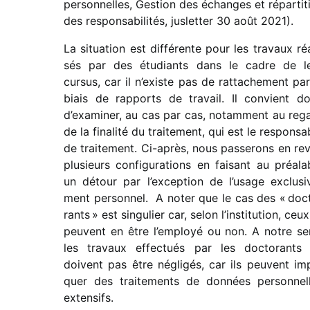
person­nelles, Gestion des échanges et répar­ti­t
des respon­sa­bi­li­tés, juslet­ter 30 août 2021).
La situa­tion est diffé­rente pour les travaux réa
sés par des étudiants dans le cadre de l
cursus, car il n’existe pas de ratta­che­ment par
biais de rapports de travail. Il convient d
d’examiner, au cas par cas, notam­ment au reg
de la fina­lité du trai­te­ment, qui est le respon­sa
de trai­te­ment. Ci-après, nous passe­rons en re
plusieurs confi­gu­ra­tions en faisant au préa­la
un détour par l’exception de l’usage exclu­si­
ment person­nel. A noter que le cas des « doc
rants » est singu­lier car, selon l’institution, ceux
peuvent en être l’employé ou non. A notre se
les travaux effec­tués par les docto­rants
doivent pas être négli­gés, car ils peuvent imp
quer des trai­te­ments de données person­nel
extensifs.