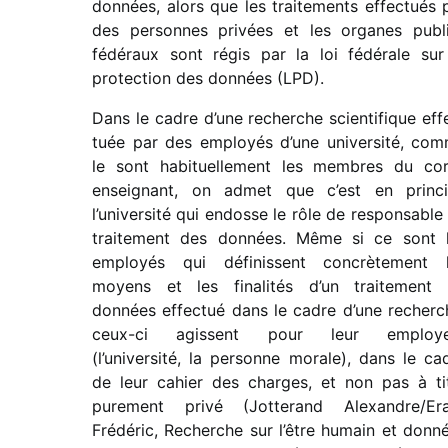
données, alors que les trai­te­ments effec­tués 
des personnes privées et les organes publ
fédé­raux sont régis par la loi fédé­rale sur
protec­tion des données (LPD).
Dans le cadre d’une recherche scien­ti­fique eff
tuée par des employés d’une univer­sité, co
le sont habi­tuel­le­ment les membres du co
ensei­gnant, on admet que c’est en prin­c
l’université qui endosse le rôle de respon­sable
trai­te­ment des données. Même si ce sont 
employés qui défi­nissent concrè­te­ment 
moyens et les fina­li­tés d’un trai­te­ment
données effec­tué dans le cadre d’une recherc
ceux-ci agissent pour leur employe
(l’université, la personne morale), dans le ca
de leur cahier des charges, et non pas à ti
pure­ment privé (Jotterand Alexandre/​Er
Frédéric, Recherche sur l’être humain et donn