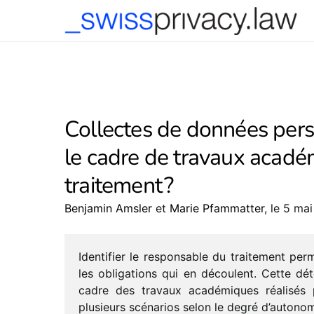
-->
Collectes de données pers
le cadre de travaux acadé
traitement ?
Benjamin Amsler
et
Marie Pfammatter
, le 5 ma
Identifier le respon­sable du trai­te­ment per
les obli­ga­tions qui en découlent. Cette dét
cadre des travaux acadé­miques réali­sés 
plusieurs scéna­rios
selon le degré d’au­to­no­m