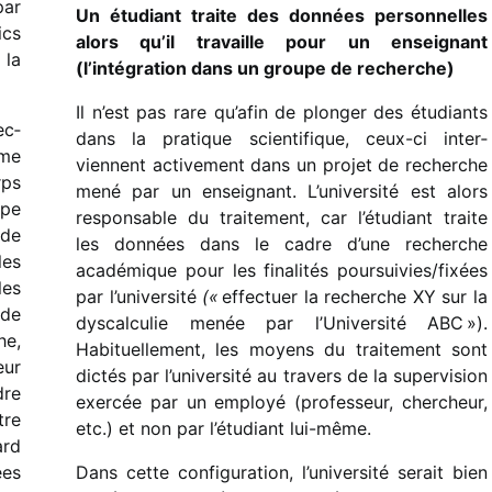
par
Un étudiant traite des données person­nelles
ics
alors qu’il travaille pour un ensei­gnant
 la
(l’intégration dans un groupe de recherche)
Il n’est pas rare qu’afin de plon­ger des étudiants
ec­
dans la pratique scien­ti­fique, ceux-ci inter­
mme
viennent acti­ve­ment dans un projet de recherche
rps
mené par un ensei­gnant. L’université est alors
ipe
respon­sable du trai­te­ment, car l’étudiant traite
 de
les données dans le cadre d’une recherche
les
acadé­mique pour les fina­li­tés poursuivies/​fixées
les
par l’université
(«
effec­tuer la recherche XY sur la
 de
dyscal­cu­lie menée par l’Université ABC »).
he,
Habituellement, les moyens du trai­te­ment sont
ur
dictés par l’université au travers de la super­vi­sion
dre
exer­cée par un employé (profes­seur, cher­cheur,
tre
etc.) et non par l’étudiant lui-même.
ard
ées
Dans cette confi­gu­ra­tion, l’université serait bien