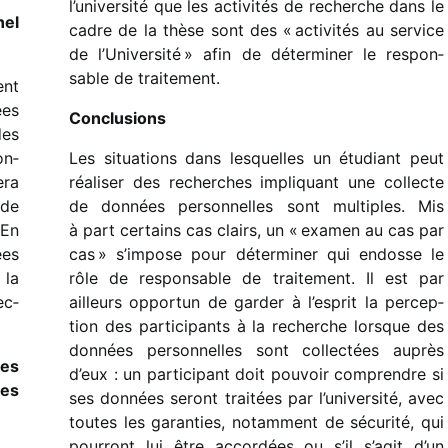
l’université que les acti­vi­tés de recherche dans le
nel
cadre de la thèse sont des « acti­vi­tés au service
de l’Université » afin de déter­mi­ner le respon­
sable de traitement.
ent
ées
Conclusions
des
on­
Les situa­tions dans lesquelles un étudiant peut
era
réali­ser des recherches impli­quant une collecte
 de
de données person­nelles sont multiples. Mis
 En
à part certains cas clairs, un « examen au cas par
ées
cas » s’impose pour déter­mi­ner qui endosse le
 la
rôle de respon­sable de trai­te­ment. Il est par
ec­
ailleurs oppor­tun de garder à l’esprit la percep­
tion des parti­ci­pants à la recherche lorsque des
données person­nelles sont collec­tées auprès
des
d’eux : un parti­ci­pant doit pouvoir comprendre si
ses
ses données seront trai­tées par l’université, avec
toutes les garan­ties, notam­ment de sécu­rité, qui
pour­ront lui être accor­dées ou s’il s’agit d’un