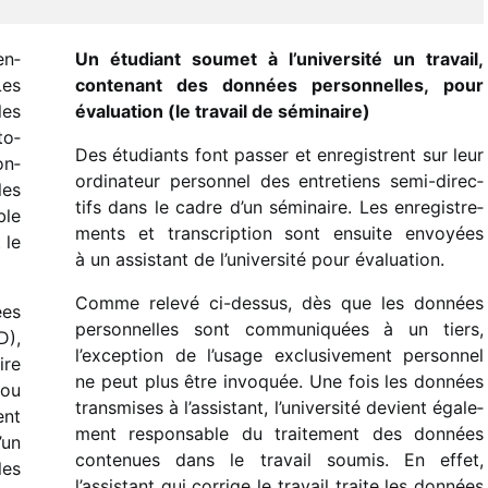
en­
Un étudiant soumet à l’université un travail,
Les
conte­nant des données person­nelles, pour
les
évalua­tion (le travail de séminaire)
to­
Des étudiants font passer et enre­gistrent sur leur
on­
ordi­na­teur person­nel des entre­tiens semi-direc­
les
tifs dans le cadre d’un sémi­naire. Les enre­gis­tre­
ble
ments et trans­crip­tion sont ensuite envoyées
 le
à un assis­tant de l’université pour évaluation.
Comme relevé ci-dessus, dès que les données
ées
person­nelles sont commu­ni­quées à un tiers,
D),
l’exception de l’usage exclu­si­ve­ment person­nel
ire
ne peut plus être invo­quée. Une fois les données
 ou
trans­mises à l’assistant, l’université devient égale­
ent
ment respon­sable du trai­te­ment des données
’un
conte­nues dans le travail soumis. En effet,
les
l’assistant qui corrige le travail traite les données