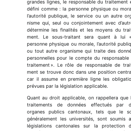
grandes lignes, le respon­sable du trai­te­ment 
défini comme : la personne physique ou mora
l’au­to­rité publique, le service ou un autre or
nisme qui, seul ou conjoin­te­ment avec d’autr
déter­mine les fina­li­tés et les moyens du trai­
ment. Le sous-trai­tant sera quant à lui «
personne physique ou morale, l’autorité publi
ou tout autre orga­nisme qui traite des donn
person­nelles pour le compte du respon­sable
trai­te­ment ». Le rôle de respon­sable de trai­
ment se trouve donc dans une posi­tion centra
car il assume en première ligne les obli­ga­ti
prévues par la légis­la­tion applicable.
Quant au droit appli­cable, on rappel­lera que 
trai­te­ments de données effec­tués par 
organes publics canto­naux, tels que le s
géné­ra­le­ment les univer­si­tés, sont soumis 
légis­la­tions canto­nales sur la protec­tion 