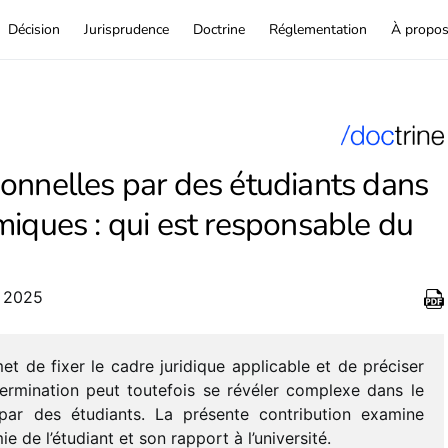
Décision
Jurisprudence
Doctrine
Réglementation
À propo
onnelles par des étudiants dans
miques : qui est responsable du
i 2025
met de fixer le cadre juri­dique appli­cable et de préci­ser
er­mi­na­tion peut toute­fois se révé­ler complexe dans
le
par des étudiants. La présente contri­bu­tion examine
ie de l’étu­diant et son rapport à l’université.