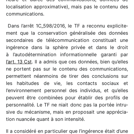
loca­li­sa­tion approxi­ma­tive), mais pas le contenu des
communications.
Dans l’arrêt 1C_​598/​2016, le TF a reconnu expli­ci­te­
ment que la conser­va­tion géné­ra­li­sée des données
secon­daires de télé­com­mu­ni­ca­tion consti­tuait une
ingé­rence dans la sphère privée et dans le droit
à l’autodétermination infor­ma­tion­nelle garanti par
l’art. 13 Cst
. Il a admis que ces données, bien qu’elles
ne portent pas sur le contenu des commu­ni­ca­tions,
permettent néan­moins de tirer des conclu­sions sur
les habi­tudes de vie, les contacts sociaux et
l’environnement person­nel des indi­vi­dus, et qu’elles
peuvent être combi­nées pour établir des profils de
person­na­lité. Le TF ne niait donc pas la portée intru­
sive du méca­nisme, mais en propo­sait une appré­cia­
tion nuan­cée quant à son intensité.
Il a consi­déré en parti­cu­lier que l’ingérence était d’une