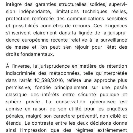
intègre des garan­ties struc­tu­relles solides, super­vi­
sion indé­pen­dante, limi­ta­tions tech­niques réelles,
protec­tion renfor­cée des commu­ni­ca­tions sensibles
et possi­bi­li­tés concrètes de recours. Ces exigences
s’inscrivent clai­re­ment dans la lignée de la juris­pru­
dence euro­péenne récente rela­tive à la surveillance
de masse et l’on peut s’en réjouir pour l’état des
droits fondamentaux.
À l’inverse, la juris­pru­dence en matière de réten­tion
indis­cri­mi­née des méta­don­nées, telle qu’interprétée
dans l’arrêt 1C_​598/​2016, reflète une approche plus
permis­sive, fondée prin­ci­pa­le­ment sur une pesée
clas­sique des inté­rêts entre sécu­rité publique et
sphère privée. La conser­va­tion géné­ra­li­sée est
admise en raison de son utilité pour les enquêtes
pénales, malgré son carac­tère préven­tif, non ciblé et
étendu. Le contraste entre les deux déci­sions donne
ainsi l’impression que des régimes extrê­me­ment