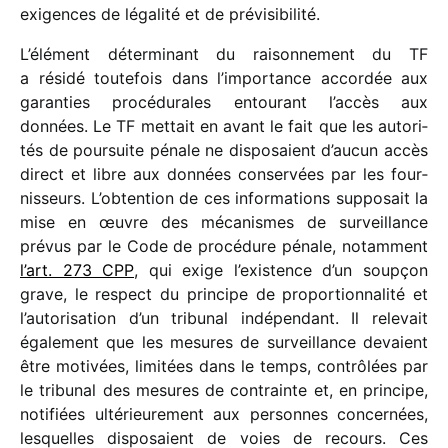
exigences de léga­lité et de prévisibilité.
L’élément déter­mi­nant du raison­ne­ment du TF
a résidé toute­fois dans l’importance accor­dée aux
garan­ties procé­du­rales entou­rant l’accès aux
données. Le TF mettait en avant le fait que les auto­ri­
tés de pour­suite pénale ne dispo­saient d’aucun accès
direct et libre aux données conser­vées par les four­
nis­seurs. L’obtention de ces infor­ma­tions suppo­sait la
mise en œuvre des méca­nismes de surveillance
prévus par le Code de procé­dure pénale, notam­ment
l’art. 273 CPP
, qui exige l’existence d’un soup­çon
grave, le respect du prin­cipe de propor­tion­na­lité et
l’autorisation d’un tribu­nal indé­pen­dant. Il rele­vait
égale­ment que les mesures de surveillance devaient
être moti­vées, limi­tées dans le temps, contrô­lées par
le tribu­nal des mesures de contrainte et, en prin­cipe,
noti­fiées ulté­rieu­re­ment aux personnes concer­nées,
lesquelles dispo­saient de voies de recours. Ces