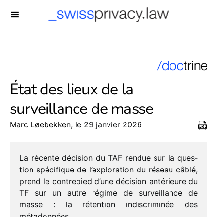
-->
État des lieux de la
surveillance de masse
Marc Løebekken
, le 29 janvier 2026
La récente déci­sion du TAF rendue sur la ques­
tion spéci­fique de l’exploration du réseau câblé,
prend le contre­pied d’une déci­sion anté­rieure du
TF sur un autre régime de surveillance de
masse : la réten­tion indis­cri­mi­née des
métadonnées.