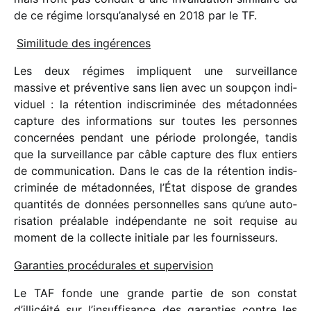
de ce régime lorsqu’analysé en 2018 par le TF.
Similitude des ingérences
Les deux régimes impliquent une surveillance
massive et préven­tive sans lien avec un soup­çon indi­
vi­duel : la réten­tion indis­cri­mi­née des méta­don­nées
capture des infor­ma­tions sur toutes les personnes
concer­nées pendant une période prolon­gée, tandis
que la surveillance par câble capture des flux entiers
de commu­ni­ca­tion. Dans le cas de la réten­tion indis­
cri­mi­née de méta­don­nées, l’État dispose de grandes
quan­ti­tés de données person­nelles sans qu’une auto­
ri­sa­tion préa­lable indé­pen­dante ne soit requise au
moment de la collecte initiale par les fournisseurs.
Garanties procé­du­rales et supervision
Le TAF fonde une grande partie de son constat
d’illicéité sur l’insuffisance des garan­ties contre les