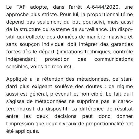
Le TAF adopte, dans l’arrêt A‑6444/​2020, une
approche plus stricte. Pour lui, la propor­tion­na­lité ne
dépend pas seule­ment du but pour­suivi, mais aussi
de la struc­ture du système de surveillance. Un dispo­
si­tif qui collecte des données de manière massive et
sans soup­çon indi­vi­duel doit inté­grer des garan­ties
fortes dès le départ (limi­ta­tions tech­niques, contrôle
indé­pen­dant, protec­tion des commu­ni­ca­tions
sensibles, voies de recours).
Appliqué à la réten­tion des méta­don­nées, ce stan­
dard plus exigeant soulève des doutes : ce régime
aussi est géné­ral, préven­tif et non ciblé. Le fait qu’il
s’agisse de méta­don­nées ne supprime pas le carac­
tère intru­sif du dispo­si­tif. La diffé­rence de résul­tat
entre les deux déci­sions peut donc donner
l’impression que deux niveaux de propor­tion­na­lité ont
été appliqués.