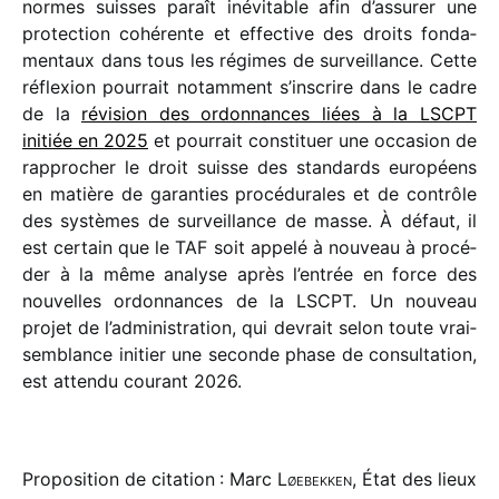
normes suisses paraît inévi­table afin d’assurer une
protec­tion cohé­rente et effec­tive des droits fonda­
men­taux dans tous les régimes de surveillance. Cette
réflexion pour­rait notam­ment s’inscrire dans le cadre
de la
révi­sion des ordon­nances liées à la LSCPT
initiée en 2025
et pour­rait consti­tuer une occa­sion de
rappro­cher le droit suisse des stan­dards euro­péens
en matière de garan­ties procé­du­rales et de contrôle
des systèmes de surveillance de masse. À défaut, il
est certain que le TAF soit appelé à nouveau à procé­
der à la même analyse après l’entrée en force des
nouvelles ordon­nances de la LSCPT. Un nouveau
projet de l’administration, qui devrait selon toute vrai­
sem­blance initier une seconde phase de consul­ta­tion,
est attendu courant 2026.
Proposition de citation : Marc
Løebekken
, État des lieux