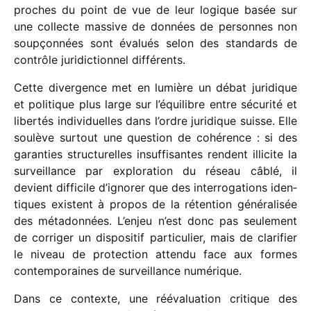
proches du point de vue de leur logique basée sur
une collecte massive de données de personnes non
soup­çon­nées sont évalués selon des stan­dards de
contrôle juri­dic­tion­nel différents.
Cette diver­gence met en lumière un débat juri­dique
et poli­tique plus large sur l’équilibre entre sécu­rité et
liber­tés indi­vi­duelles dans l’ordre juri­dique suisse. Elle
soulève surtout une ques­tion de cohé­rence : si des
garan­ties struc­tu­relles insuf­fi­santes rendent illi­cite la
surveillance par explo­ra­tion du réseau câblé, il
devient diffi­cile d’ignorer que des inter­ro­ga­tions iden­
tiques existent à propos de la réten­tion géné­ra­li­sée
des méta­don­nées. L’enjeu n’est donc pas seule­ment
de corri­ger un dispo­si­tif parti­cu­lier, mais de clari­fier
le niveau de protec­tion attendu face aux formes
contem­po­raines de surveillance numérique.
Dans ce contexte, une rééva­lua­tion critique des