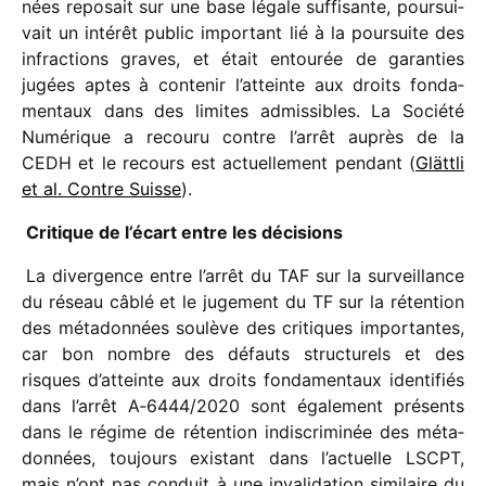
nées repo­sait sur une base légale suffi­sante, pour­sui­
vait un inté­rêt public impor­tant lié à la pour­suite des
infrac­tions graves, et était entou­rée de garan­ties
jugées aptes à conte­nir l’atteinte aux droits fonda­
men­taux dans des limites admis­sibles. La Société
Numérique a recouru contre l’arrêt auprès de la
CEDH et le recours est actuel­le­ment pendant (
Glättli
et al. Contre Suisse
).
Critique de l’écart entre les décisions
La diver­gence entre l’arrêt du TAF sur la surveillance
du réseau câblé et le juge­ment du TF sur la réten­tion
des méta­don­nées soulève des critiques impor­tantes,
car bon nombre des défauts struc­tu­rels et des
risques d’atteinte aux droits fonda­men­taux iden­ti­fiés
dans l’arrêt A‑6444/​2020 sont égale­ment présents
dans le régime de réten­tion indis­cri­mi­née des méta­
don­nées, toujours exis­tant dans l’actuelle LSCPT,
mais n’ont pas conduit à une inva­li­da­tion simi­laire du