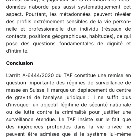
don­nées n’aborde pas aussi systé­ma­ti­que­ment cet
aspect. Pourtant, les méta­don­nées peuvent révé­ler
des profils extrê­me­ment sensibles de la vie person­
nelle et profes­sion­nelle d’un indi­vidu (réseaux de
contacts, posi­tions géogra­phiques, habi­tudes), ce qui
pose des ques­tions fonda­men­tales de dignité et
d’intimité.
Conclusion
L’arrêt A‑6444/​2020 du TAF consti­tue une remise en
ques­tion impor­tante des régimes de surveillance de
masse en Suisse. Il marque un dépla­ce­ment du centre
de gravité de l’analyse juri­dique : il ne suffit plus
d’invoquer un objec­tif légi­time de sécu­rité natio­nale
ou de lutte contre la crimi­na­lité pour justi­fier une
surveillance éten­due. Le TAF insiste sur le fait que
des ingé­rences profondes dans la vie privée ne
peuvent être admises que si le système lui-même