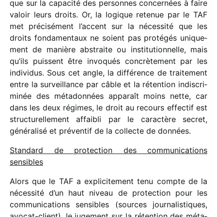
que sur la capa­cité des personnes concer­nées à faire
valoir leurs droits. Or, la logique rete­nue par le TAF
met préci­sé­ment l’accent sur la néces­sité que les
droits fonda­men­taux ne soient pas proté­gés unique­
ment de manière abstraite ou insti­tu­tion­nelle, mais
qu’ils puissent être invo­qués concrè­te­ment par les
indi­vi­dus. Sous cet angle, la diffé­rence de trai­te­ment
entre la surveillance par câble et la réten­tion indis­cri­
mi­née des méta­don­nées appa­raît moins nette, car
dans les deux régimes, le droit au recours effec­tif est
struc­tu­rel­le­ment affai­bli par le carac­tère secret,
géné­ra­lisé et préven­tif de la collecte de données.
Standard de protec­tion des commu­ni­ca­tions
sensibles
Alors que le TAF a expli­ci­te­ment tenu compte de la
néces­sité d’un haut niveau de protec­tion pour les
commu­ni­ca­tions sensibles (sources jour­na­lis­tiques,
avocat-client), le juge­ment sur la réten­tion des méta­