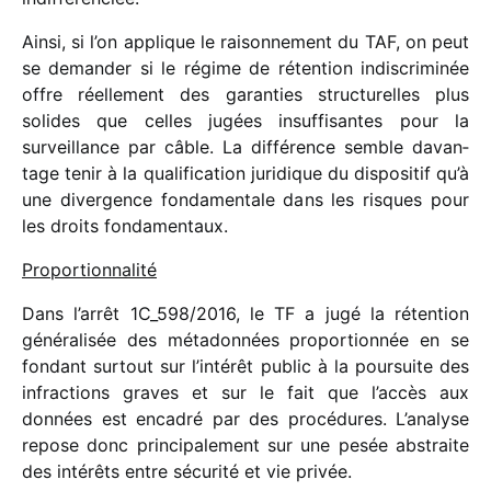
Ainsi, si l’on applique le raison­ne­ment du TAF, on peut
se deman­der si le régime de réten­tion indis­cri­mi­née
offre réel­le­ment des garan­ties struc­tu­relles plus
solides que celles jugées insuf­fi­santes pour la
surveillance par câble. La diffé­rence semble davan­
tage tenir à la quali­fi­ca­tion juri­dique du dispo­si­tif qu’à
une diver­gence fonda­men­tale dans les risques pour
les droits fondamentaux.
Proportionnalité
Dans l’arrêt 1C_​598/​2016, le TF a jugé la réten­tion
géné­ra­li­sée des méta­don­nées propor­tion­née en se
fondant surtout sur l’intérêt public à la pour­suite des
infrac­tions graves et sur le fait que l’accès aux
données est enca­dré par des procé­dures. L’analyse
repose donc prin­ci­pa­le­ment sur une pesée abstraite
des inté­rêts entre sécu­rité et vie privée.