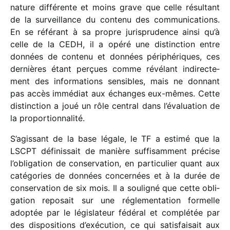
nature diffé­rente et moins grave que celle résul­tant
de la surveillance du contenu des commu­ni­ca­tions.
En se réfé­rant à sa propre juris­pru­dence ainsi qu’à
celle de la CEDH, il a opéré une distinc­tion entre
données de contenu et données péri­phé­riques, ces
dernières étant perçues comme révé­lant indi­rec­te­
ment des infor­ma­tions sensibles, mais ne donnant
pas accès immé­diat aux échanges eux-mêmes. Cette
distinc­tion a joué un rôle central dans l’évaluation de
la proportionnalité.
S’agissant de la base légale, le TF a estimé que la
LSCPT défi­nis­sait de manière suffi­sam­ment précise
l’obligation de conser­va­tion, en parti­cu­lier quant aux
caté­go­ries de données concer­nées et à la durée de
conser­va­tion de six mois. Il a souli­gné que cette obli­
ga­tion repo­sait sur une régle­men­ta­tion formelle
adop­tée par le légis­la­teur fédé­ral et complé­tée par
des dispo­si­tions d’exécution, ce qui satis­fai­sait aux