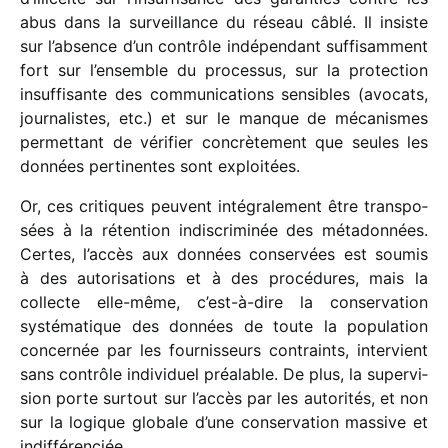
abus dans la surveillance du réseau câblé. Il insiste
sur l’absence d’un contrôle indé­pen­dant suffi­sam­ment
fort sur l’ensemble du proces­sus, sur la protec­tion
insuf­fi­sante des commu­ni­ca­tions sensibles (avocats,
jour­na­listes, etc.) et sur le manque de méca­nismes
permet­tant de véri­fier concrè­te­ment que seules les
données perti­nentes sont exploitées.
Or, ces critiques peuvent inté­gra­le­ment être trans­po­
sées à la réten­tion indis­cri­mi­née des méta­don­nées.
Certes, l’accès aux données conser­vées est soumis
à des auto­ri­sa­tions et à des procé­dures, mais la
collecte elle-même, c’est-à-dire la conser­va­tion
systé­ma­tique des données de toute la popu­la­tion
concer­née par les four­nis­seurs contraints, inter­vient
sans contrôle indi­vi­duel préa­lable. De plus, la super­vi­
sion porte surtout sur l’accès par les auto­ri­tés, et non
sur la logique globale d’une conser­va­tion massive et
indifférenciée.