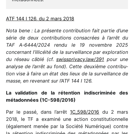
ATF 144 I 126, du 2 mars 2018
Nota bene : La présente contri­bu­tion fait partie d’une
série de deux contri­bu­tions consa­crées à l’ar­rêt du
TAF A‑6444/​2024
rendu le 19 novembre 2025
concer­nant l’illi­céité de la surveillance par explo­ra­tion
du réseau câblé (cf.
swiss​pri​vacy​.law/​391
pour une
analyse de l’arrêt au fond).
Cette deuxième contri­bu­
tion vise à faire un état des lieux de la surveillance de
masse, en reve­nant sur l’ATF 144 I 126.
La vali­da­tion de la réten­tion indis­cri­mi­née des
méta­don­nées (1C-598/2016)
Par le passé, dans l’arrêt
1C_​598/​2016
du 2 mars
2018, le TF a examiné une action consti­tu­tion­nelle
(égale­ment menée par la Société Numérique) contre
la réten­tion indis­cri­mi­née des méta­don­nées par les