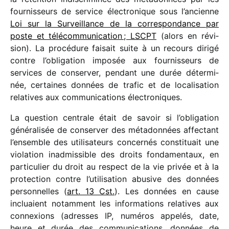
four­nis­seurs de service élec­tro­nique sous l’ancienne
Loi sur la Surveillance de la corres­pon­dance par
poste et télé­com­mu­ni­ca­tion ; LSCPT
(alors en révi­
sion). La procé­dure faisait suite à un recours dirigé
contre l’obligation impo­sée aux four­nis­seurs de
services de conser­ver, pendant une durée déter­mi­
née, certaines données de trafic et de loca­li­sa­tion
rela­tives aux commu­ni­ca­tions électroniques.
La ques­tion centrale était de savoir si l’obligation
géné­ra­li­sée de conser­ver des méta­don­nées affec­tant
l’ensemble des utili­sa­teurs concer­nés consti­tuait une
viola­tion inad­mis­sible des droits fonda­men­taux, en
parti­cu­lier du droit au respect de la vie privée et à la
protec­tion contre l’utilisation abusive des données
person­nelles (
art. 13 Cst.
). Les données en cause
incluaient notam­ment les infor­ma­tions rela­tives aux
connexions (adresses IP, numé­ros appe­lés, date,
heure et durée des commu­ni­ca­tions, données de