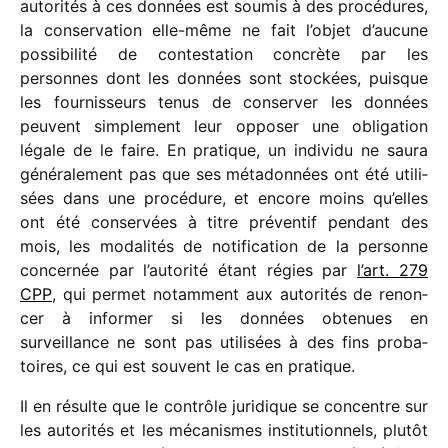
auto­ri­tés à ces données est soumis à des procé­dures,
la conser­va­tion elle-même ne fait l’objet d’aucune
possi­bi­lité de contes­ta­tion concrète par les
personnes dont les données sont stockées, puisque
les four­nis­seurs tenus de conser­ver les données
peuvent simple­ment leur oppo­ser une obli­ga­tion
légale de le faire. En pratique, un indi­vidu ne saura
géné­ra­le­ment pas que ses méta­don­nées ont été utili­
sées dans une procé­dure, et encore moins qu’elles
ont été conser­vées à titre préven­tif pendant des
mois, les moda­li­tés de noti­fi­ca­tion de la personne
concer­née par l’autorité étant régies par
l’art. 279
CPP
, qui permet notam­ment aux auto­ri­tés de renon­
cer à infor­mer si les données obte­nues en
surveillance ne sont pas utili­sées à des fins proba­
toires, ce qui est souvent le cas en pratique.
Il en résulte que le contrôle juri­dique se concentre sur
les auto­ri­tés et les méca­nismes insti­tu­tion­nels, plutôt