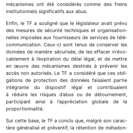
méca­nismes ont été consi­dé­rés comme des freins
insti­tu­tion­nels signi­fi­ca­tifs aux abus.
Enfin, le TF a souli­gné que le légis­la­teur avait prévu
des mesures de sécu­rité tech­niques et orga­ni­sa­tion­
nelles impo­sées aux four­nis­seurs de services de télé­
com­mu­ni­ca­tion. Ceux-ci sont tenus de conser­ver les
données de manière sécu­ri­sée, de les effa­cer irré­vo­
ca­ble­ment à l’expiration du délai légal, et de mettre
en œuvre des méca­nismes desti­nés à préve­nir les
accès non auto­ri­sés. Le TF a consi­déré que ces obli­
ga­tions de protec­tion des données faisaient partie
inté­grante du dispo­si­tif légal et contri­buaient
à réduire les risques d’abus ou de détour­ne­ment,
parti­ci­pant ainsi à l’appréciation globale de la
proportionnalité.
Sur cette base, le TF a conclu que, malgré son carac­
tère géné­ra­lisé et préven­tif, la réten­tion de méta­don­