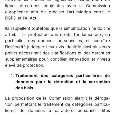
lignes direc­trices conjointes avec la Commission
euro­péenne afin de préci­ser l’articulation entre le
RGPD et l’
AI Act
.
Ils rappellent toute­fois que la simpli­fi­ca­tion ne doit ni
affai­blir la protec­tion des droits fonda­men­taux, en
parti­cu­lier des données person­nelles, ni accroître
l’insécurité juri­dique. Leur avis iden­ti­fie ainsi plusieurs
points néces­si­tant des clari­fi­ca­tions et des garan­ties
supplé­men­taires pour conci­lier inno­va­tion et niveau
élevé de protection.
Traitement des caté­go­ries parti­cu­lières de
données pour la détec­tion et la correc­tion
des biais
La propo­si­tion de la Commission élar­git la déro­ga­
tion permet­tant le trai­te­ment de caté­go­ries parti­cu­
lières de données à carac­tère person­nel dites