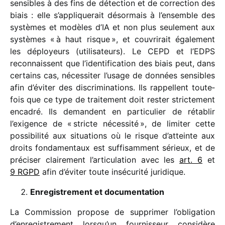
sensibles à des fins de détec­tion et de correc­tion des
biais : elle s’appliquerait désor­mais à l’ensemble des
systèmes et modèles d’IA et non plus seule­ment aux
systèmes « à haut risque », et couvri­rait égale­ment
les déployeurs (utili­sa­teurs). Le CEPD et l’EDPS
recon­naissent que l’identification des biais peut, dans
certains cas, néces­si­ter l’usage de données sensibles
afin d’éviter des discri­mi­na­tions. Ils rappellent toute­
fois que ce type de trai­te­ment doit rester stric­te­ment
enca­dré. Ils demandent en parti­cu­lier de réta­blir
l’exigence de « stricte néces­sité », de limi­ter cette
possi­bi­lité aux situa­tions où le risque d’atteinte aux
droits fonda­men­taux est suffi­sam­ment sérieux, et de
préci­ser clai­re­ment l’articulation avec les
art. 6
et
9 RGPD
afin d’éviter toute insé­cu­rité juridique.
Enregistrement et documentation
La Commission propose de suppri­mer l’obligation
d’enregistrement lorsqu’un four­nis­seur consi­dère