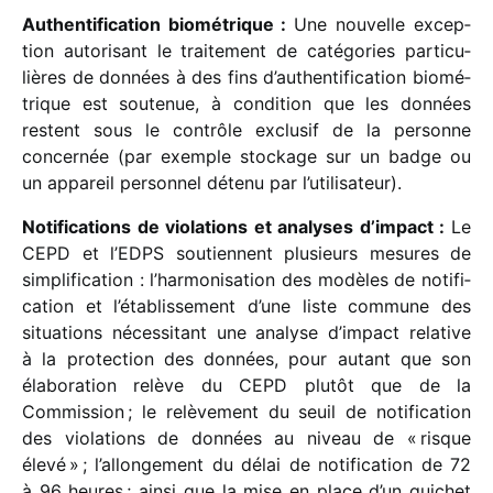
Authentification biomé­trique :
Une nouvelle excep­
tion auto­ri­sant le trai­te­ment de caté­go­ries parti­cu­
lières de données à des fins d’authentification biomé­
trique est soute­nue, à condi­tion que les données
restent sous le contrôle exclu­sif de la personne
concer­née (par exemple stockage sur un badge ou
un appa­reil person­nel détenu par l’utilisateur).
Notifications de viola­tions et analyses d’impact :
Le
CEPD et l’EDPS soutiennent plusieurs mesures de
simpli­fi­ca­tion : l’harmonisation des modèles de noti­fi­
ca­tion et l’établissement d’une liste commune des
situa­tions néces­si­tant une analyse d’impact rela­tive
à la protec­tion des données, pour autant que son
élabo­ra­tion relève du CEPD plutôt que de la
Commission ; le relè­ve­ment du seuil de noti­fi­ca­tion
des viola­tions de données au niveau de « risque
élevé » ; l’allongement du délai de noti­fi­ca­tion de 72
à 96 heures ; ainsi que la mise en place d’un guichet