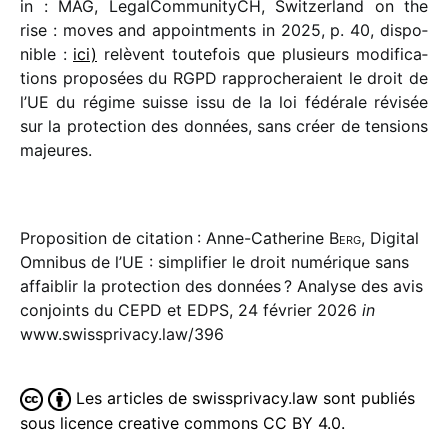
in : MAG, LegalCommunityCH, Switzerland on the
rise : moves and appoint­ments in 2025, p. 40, dispo­
nible :
ici)
relèvent toute­fois que plusieurs modi­fi­ca­
tions propo­sées du RGPD rappro­che­raient le droit de
l’UE du régime suisse issu de la loi fédé­rale révi­sée
sur la protec­tion des données, sans créer de tensions
majeures.
Proposition de citation : Anne-Catherine
Berg
, Digital
Omnibus de l’UE : simplifier le droit numérique sans
affaiblir la protection des données ? Analyse des avis
conjoints du CEPD et EDPS, 24 février 2026
in
www.swissprivacy.law/396
Les articles de swissprivacy.law sont publiés
sous licence creative commons CC BY 4.0.