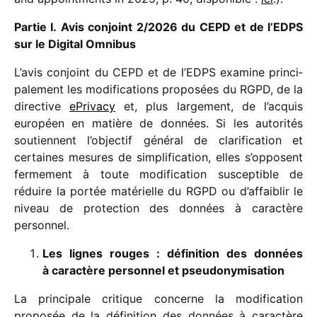
Partie I. Avis conjoint 2/​2026 du CEPD et de l’EDPS
sur le Digital Omnibus
L’avis conjoint du CEPD et de l’EDPS examine prin­ci­
pa­le­ment les modi­fi­ca­tions propo­sées du RGPD, de la
direc­tive
ePrivacy
et, plus large­ment, de l’acquis
euro­péen en matière de données. Si les auto­ri­tés
soutiennent l’objectif géné­ral de clari­fi­ca­tion et
certaines mesures de simpli­fi­ca­tion, elles s’opposent
ferme­ment à toute modi­fi­ca­tion suscep­tible de
réduire la portée maté­rielle du RGPD ou d’affaiblir le
niveau de protec­tion des données à carac­tère
personnel.
Les lignes rouges : défi­ni­tion des données
à carac­tère person­nel et pseudonymisation
La prin­ci­pale critique concerne la modi­fi­ca­tion
propo­sée de la défi­ni­tion des données à carac­tère