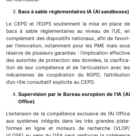
Bacs à sable régle­men­taires IA (AI sandboxes)
Le CEPD et l’EDPS soutiennent la mise en place de
bacs à sable régle­men­taires au niveau de l’UE, en
complé­ment des dispo­si­tifs natio­naux, afin de favo­ri­
ser l’innovation, notam­ment pour les PME mais sous
réserve de plusieurs garan­ties : l’implication effec­tive
des auto­ri­tés de protec­tion des données, la clari­fi­ca­
tion de leur compé­tence et de l’articulation avec les
méca­nismes de coopé­ra­tion du RGPD, l’attribution
d’un rôle consul­ta­tif expli­cite au CEPD.
Supervision par le Bureau euro­péen de l’IA (AI
Office)
L’extension de la compé­tence exclu­sive de l’AI Office
aux systèmes inté­grés dans les très grandes plate­
formes en ligne et moteurs de recherche (VLOP/​
VLOSE) au sens du DSA peut renfor­cer la cohé­rence