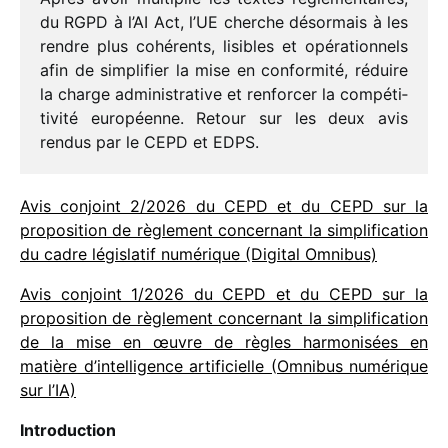
du RGPD à l’AI Act, l’UE cherche désor­mais à les
rendre plus cohé­rents, lisibles et opéra­tion­nels
afin de simpli­fier la mise en confor­mité, réduire
la charge admi­nis­tra­tive et renfor­cer la compé­ti­
ti­vité euro­péenne. Retour sur les deux avis
rendus par le CEPD et EDPS.
Avis conjoint 2/​2026 du CEPD et du CEPD sur la
propo­si­tion de règle­ment concer­nant la simpli­fi­ca­tion
du cadre légis­la­tif numé­rique (Digital Omnibus)
Avis conjoint 1/​2026 du CEPD et du CEPD sur la
propo­si­tion de règle­ment concer­nant la simpli­fi­ca­tion
de la mise en œuvre de règles harmo­ni­sées en
matière d’in­tel­li­gence arti­fi­cielle (Omnibus numé­rique
sur l’IA)
Introduction