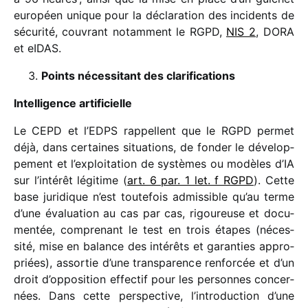
euro­péen unique pour la décla­ra­tion des inci­dents de
sécu­rité, couvrant notam­ment le RGPD,
NIS 2
, DORA
et eIDAS.
Points néces­si­tant des clarifications
Intelligence arti­fi­cielle
Le CEPD et l’EDPS rappellent que le RGPD permet
déjà, dans certaines situa­tions, de fonder le déve­lop­
pe­ment et l’exploitation de systèmes ou modèles d’IA
sur l’intérêt légi­time (
art. 6 par. 1 let. f RGPD
). Cette
base juri­dique n’est toute­fois admis­sible qu’au terme
d’une évalua­tion au cas par cas, rigou­reuse et docu­
men­tée, compre­nant le test en trois étapes (néces­
sité, mise en balance des inté­rêts et garan­ties appro­
priées), assor­tie d’une trans­pa­rence renfor­cée et d’un
droit d’opposition effec­tif pour les personnes concer­
nées. Dans cette pers­pec­tive, l’introduction d’une