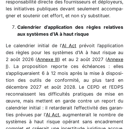
respon­sa­bi­lité directe des four­nis­seurs et déployeurs,
les initia­tives publiques devant seule­ment accom­pa­
gner et soute­nir cet effort, et non s’y substituer.
Calendrier d’application des règles rela­tives
aux systèmes d’IA à haut risque
Le calen­drier initial de l’
AI Act
prévoit l’application
des règles pour les systèmes d’IA à haut risque au
2 août 2026 (
Annexe III
) et au 2 août 2027 (
Annexe
I
). La propo­si­tion reporte ces échéances : elles
s’appliqueraient 6 à 12 mois après la mise à dispo­si­
tion des outils de confor­mité, au plus tard en
décembre 2027 et août 2028. Le CEPD et l’EDPS
recon­naissent les diffi­cul­tés pratiques de mise en
œuvre, mais mettent en garde contre un report du
calen­drier initial : il retar­de­rait l’effectivité des garan­
ties prévues par l’
AI Act
, augmen­te­rait le nombre de
systèmes à haut risque opérant sans enca­dre­ment
complet et crée­rait une incer­ti­tude juri­dique accrue.