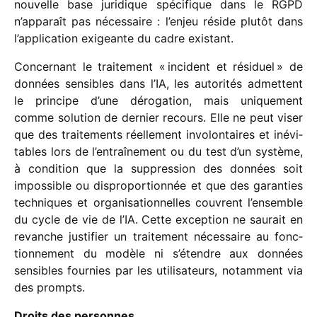
nouvelle base juri­dique spéci­fique dans le RGPD
n’apparaît pas néces­saire : l’enjeu réside plutôt dans
l’application exigeante du cadre existant.
Concernant le trai­te­ment « inci­dent et rési­duel » de
données sensibles dans l’IA, les auto­ri­tés admettent
le prin­cipe d’une déro­ga­tion, mais unique­ment
comme solu­tion de dernier recours. Elle ne peut viser
que des trai­te­ments réel­le­ment invo­lon­taires et inévi­
tables lors de l’entraînement ou du test d’un système,
à condi­tion que la suppres­sion des données soit
impos­sible ou dispro­por­tion­née et que des garan­ties
tech­niques et orga­ni­sa­tion­nelles couvrent l’ensemble
du cycle de vie de l’IA. Cette excep­tion ne saurait en
revanche justi­fier un trai­te­ment néces­saire au fonc­
tion­ne­ment du modèle ni s’étendre aux données
sensibles four­nies par les utili­sa­teurs, notam­ment via
des prompts.
Droits des personnes