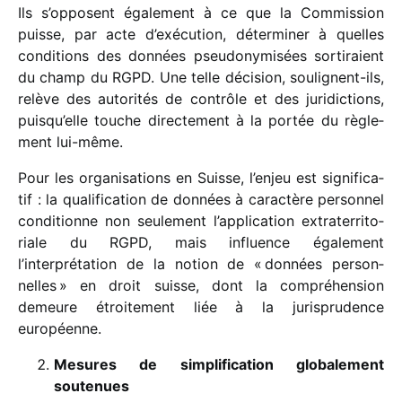
Ils s’opposent égale­ment à ce que la Commission
puisse, par acte d’exécution, déter­mi­ner à quelles
condi­tions des données pseu­do­ny­mi­sées sorti­raient
du champ du RGPD. Une telle déci­sion, soulignent-ils,
relève des auto­ri­tés de contrôle et des juri­dic­tions,
puisqu’elle touche direc­te­ment à la portée du règle­
ment lui-même.
Pour les orga­ni­sa­tions en Suisse, l’enjeu est signi­fi­ca­
tif : la quali­fi­ca­tion de données à carac­tère person­nel
condi­tionne non seule­ment l’application extra­ter­ri­to­
riale du RGPD, mais influence égale­ment
l’interprétation de la notion de « données person­
nelles » en droit suisse, dont la compré­hen­sion
demeure étroi­te­ment liée à la juris­pru­dence
européenne.
Mesures de simpli­fi­ca­tion globa­le­ment
soutenues