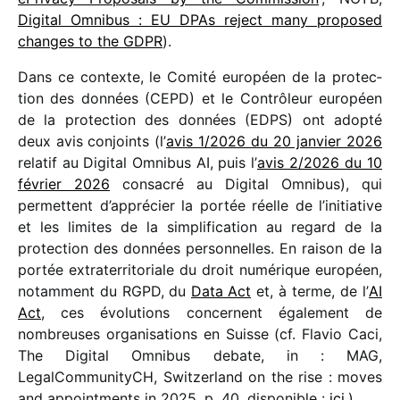
Digital Omnibus : EU DPAs reject many propo­sed
changes to the GDPR
).
Dans ce contexte, le Comité euro­péen de la protec­
tion des données (CEPD) et le Contrôleur euro­péen
de la protec­tion des données (EDPS) ont adopté
deux avis conjoints (l’
avis 1/​2026 du 20 janvier 2026
rela­tif au Digital Omnibus AI, puis l’
avis 2/​2026 du 10
février 2026
consa­cré au Digital Omnibus), qui
permettent d’apprécier la portée réelle de l’ini­tia­tive
et les limites de la simpli­fi­ca­tion au regard de la
protec­tion des données person­nelles. En raison de la
portée extra­ter­ri­to­riale du droit numé­rique euro­péen,
notam­ment du RGPD, du
Data Act
et, à terme, de l’
AI
Act
, ces évolu­tions concernent égale­ment de
nombreuses orga­ni­sa­tions en Suisse (cf. Flavio Caci,
The Digital Omnibus debate, in : MAG,
LegalCommunityCH, Switzerland on the rise : moves
and appoint­ments in 2025, p. 40, dispo­nible :
ici
.).