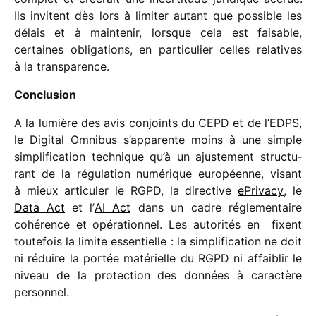
Ils invitent dès lors à limi­ter autant que possible les
délais et à main­te­nir, lorsque cela est faisable,
certaines obli­ga­tions, en parti­cu­lier celles rela­tives
à la transparence.
Conclusion
A la lumière des avis conjoints du CEPD et de l’EDPS,
le Digital Omnibus s’apparente moins à une simple
simpli­fi­ca­tion tech­nique qu’à un ajus­te­ment struc­tu­
rant de la régu­la­tion numé­rique euro­péenne, visant
à mieux arti­cu­ler le RGPD, la direc­tive
ePrivacy
, le
Data Act
et l’
AI Act
dans un cadre régle­men­taire
cohé­rence et opéra­tion­nel. Les auto­ri­tés en fixent
toute­fois la limite essen­tielle : la simpli­fi­ca­tion ne doit
ni réduire la portée maté­rielle du RGPD ni affai­blir le
niveau de la protec­tion des données à carac­tère
personnel.