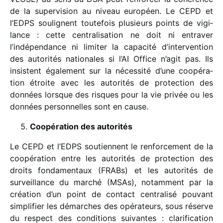
de la super­vi­sion au niveau euro­péen. Le CEPD et
l’EDPS soulignent toute­fois plusieurs points de vigi­
lance : cette centra­li­sa­tion ne doit ni entra­ver
l’indépendance ni limi­ter la capa­cité d’intervention
des auto­ri­tés natio­nales si l’AI Office n’agit pas. Ils
insistent égale­ment sur la néces­sité d’une coopé­ra­
tion étroite avec les auto­ri­tés de protec­tion des
données lorsque des risques pour la vie privée ou les
données person­nelles sont en cause.
Coopération des autorités
Le CEPD et l’EDPS soutiennent le renfor­ce­ment de la
coopé­ra­tion entre les auto­ri­tés de protec­tion des
droits fonda­men­taux (FRABs) et les auto­ri­tés de
surveillance du marché (MSAs), notam­ment par la
créa­tion d’un point de contact centra­lisé pouvant
simpli­fier les démarches des opéra­teurs, sous réserve
du respect des condi­tions suivantes : clari­fi­ca­tion