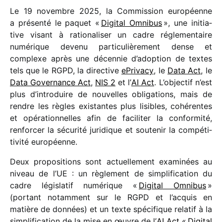
Le 19 novembre 2025, la Commission euro­péenne
a présenté le paquet «
Digital Omnibus
», une initia­
tive visant à ratio­na­li­ser un cadre régle­men­taire
numé­rique devenu parti­cu­liè­re­ment dense et
complexe après une décen­nie d’adoption de textes
tels que le RGPD, la direc­tive
ePrivacy
, le
Data Act
, le
Data Governance Act
,
NIS 2
et l’
AI Act
. L’objectif n’est
plus d’introduire de nouvelles obli­ga­tions, mais de
rendre les règles exis­tantes plus lisibles, cohé­rentes
et opéra­tion­nelles afin de faci­li­ter la confor­mité,
renfor­cer la sécu­rité juri­dique et soute­nir la compé­ti­
ti­vité européenne.
Deux propo­si­tions sont actuel­le­ment exami­nées au
niveau de l’UE : un règle­ment de simpli­fi­ca­tion du
cadre légis­la­tif numé­rique «
Digital Omnibus
»
(portant notam­ment sur le RGPD et l’acquis en
matière de données) et un texte spéci­fique rela­tif à la
simpli­fi­ca­tion de la mise en œuvre de l’
AI Act
«
Digital