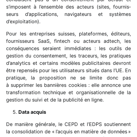
s’imposent à l’ensemble des acteurs (sites, four­nis­
seurs d’applications, navi­ga­teurs et systèmes
d’exploitation).
Pour les entre­prises suisses, plate­formes, éditeurs,
four­nis­seurs SaaS, fintech ou acteurs adtech, les
consé­quences seraient immé­diates : les outils de
gestion du consen­te­ment, les traceurs, les pratiques
d’analytics et certains modèles publi­ci­taires devront
être repen­sés pour les utili­sa­teurs situés dans l’UE. En
pratique, la propo­si­tion ne se limite donc pas
à suppri­mer les bannières cookies : elle annonce une
trans­for­ma­tion tech­nique et orga­ni­sa­tion­nelle de la
gestion du suivi et de la publi­cité en ligne.
Data acquis
De manière géné­rale, le CEPD et l’EDPS soutiennent
la conso­li­da­tion de « l’acquis en matière de données »