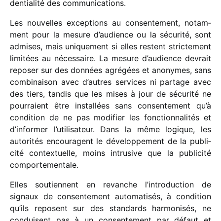
den­tia­lité des communications.
Les nouvelles excep­tions au consen­te­ment, notam­
ment pour la mesure d’audience ou la sécu­rité, sont
admises, mais unique­ment si elles restent stric­te­ment
limi­tées au néces­saire. La mesure d’audience devrait
repo­ser sur des données agré­gées et anonymes, sans
combi­nai­son avec d’autres services ni partage avec
des tiers, tandis que les mises à jour de sécu­rité ne
pour­raient être instal­lées sans consen­te­ment qu’à
condi­tion de ne pas modi­fier les fonc­tion­na­li­tés et
d’informer l’utilisateur. Dans la même logique, les
auto­ri­tés encou­ragent le déve­lop­pe­ment de la publi­
cité contex­tuelle, moins intru­sive que la publi­cité
comportementale.
Elles soutiennent en revanche l’introduction de
signaux de consen­te­ment auto­ma­ti­sés, à condi­tion
qu’ils reposent sur des stan­dards harmo­ni­sés, ne
conduisent pas à un consen­te­ment par défaut et