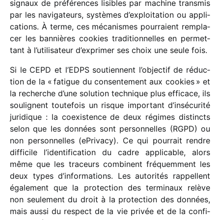
signaux de préfé­rences lisibles par machine trans­mis
par les navi­ga­teurs, systèmes d’exploitation ou appli­
ca­tions. À terme, ces méca­nismes pour­raient rempla­
cer les bannières cookies tradi­tion­nelles en permet­
tant à l’utilisateur d’exprimer ses choix une seule fois.
Si le CEPD et l’EDPS soutiennent l’objectif de réduc­
tion de la « fatigue du consen­te­ment aux cookies » et
la recherche d’une solu­tion tech­nique plus effi­cace, ils
soulignent toute­fois un risque impor­tant d’insécurité
juri­dique : la coexis­tence de deux régimes distincts
selon que les données sont person­nelles (RGPD) ou
non person­nelles (ePrivacy). Ce qui pour­rait rendre
diffi­cile l’identification du cadre appli­cable, alors
même que les traceurs combinent fréquem­ment les
deux types d’informations. Les auto­ri­tés rappellent
égale­ment que la protec­tion des termi­naux relève
non seule­ment du droit à la protec­tion des données,
mais aussi du respect de la vie privée et de la confi­