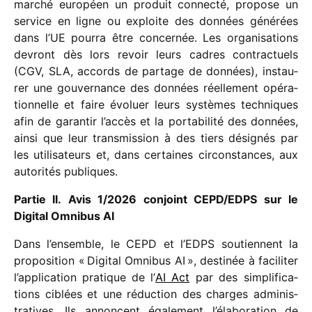
marché euro­péen un produit connecté, propose un
service en ligne ou exploite des données géné­rées
dans l’UE pourra être concer­née. Les orga­ni­sa­tions
devront dès lors revoir leurs cadres contrac­tuels
(CGV, SLA, accords de partage de données), instau­
rer une gouver­nance des données réel­le­ment opéra­
tion­nelle et faire évoluer leurs systèmes tech­niques
afin de garan­tir l’accès et la porta­bi­lité des données,
ainsi que leur trans­mis­sion à des tiers dési­gnés par
les utili­sa­teurs et, dans certaines circons­tances, aux
auto­ri­tés publiques.
Partie II. Avis 1/​2026 conjoint CEPD/​EDPS sur le
Digital Omnibus AI
Dans l’ensemble, le CEPD et l’EDPS soutiennent la
propo­si­tion « Digital Omnibus AI », desti­née à faci­li­ter
l’application pratique de l’
AI Act
par des simpli­fi­ca­
tions ciblées et une réduc­tion des charges admi­nis­
tra­tives. Ils annoncent égale­ment l’élaboration de