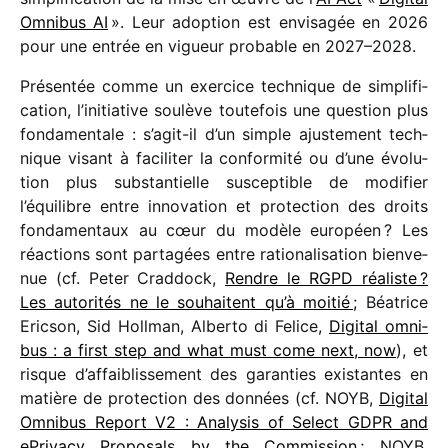
Omnibus AI
». Leur adop­tion est envi­sa­gée en 2026
pour une entrée en vigueur probable en 2027–2028.
Présentée comme un exer­cice tech­nique de simpli­fi­
ca­tion, l’initiative soulève toute­fois une ques­tion plus
fonda­men­tale : s’agit-il d’un simple ajus­te­ment tech­
nique visant à faci­li­ter la confor­mité ou d’une évolu­
tion plus substan­tielle suscep­tible de modi­fier
l’équilibre entre inno­va­tion et protec­tion des droits
fonda­men­taux au cœur du modèle euro­péen ? Les
réac­tions sont parta­gées entre ratio­na­li­sa­tion bien­ve­
nue (cf. Peter Craddock,
Rendre le RGPD réaliste ?
Les auto­ri­tés ne le souhaitent qu’à moitié ;
Béatrice
Ericson, Sid Hollman, Alberto di Felice,
Digital omni­
bus : a first step and what must come next, now
), et
risque d’affaiblissement des garan­ties exis­tantes en
matière de protec­tion des données (cf. NOYB,
Digital
Omnibus Report V2 : Analysis of Select GDPR and
ePrivacy Proposals by the Commission
; NOYB,