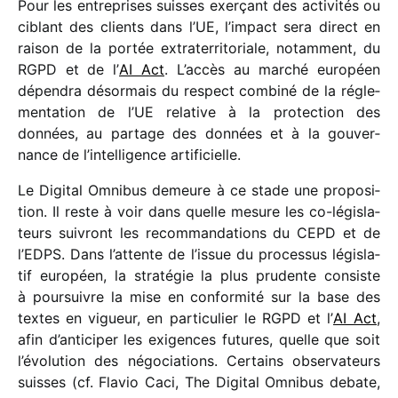
Pour les entre­prises suisses exer­çant des acti­vi­tés ou
ciblant des clients dans l’UE, l’impact sera direct en
raison de la portée extra­ter­ri­to­riale, notam­ment, du
RGPD et de l’
AI Act
. L’accès au marché euro­péen
dépen­dra désor­mais du respect combiné de la régle­
men­ta­tion de l’UE rela­tive à la protec­tion des
données, au partage des données et à la gouver­
nance de l’in­tel­li­gence artificielle.
Le Digital Omnibus demeure à ce stade une propo­si­
tion. Il reste à voir dans quelle mesure les co-légis­la­
teurs suivront les recom­man­da­tions du CEPD et de
l’EDPS. Dans l’attente de l’issue du proces­sus légis­la­
tif euro­péen, la stra­té­gie la plus prudente consiste
à pour­suivre la mise en confor­mité sur la base des
textes en vigueur, en parti­cu­lier le RGPD et l’
AI Act
,
afin d’anticiper les exigences futures, quelle que soit
l’évolution des négo­cia­tions. Certains obser­va­teurs
suisses (cf. Flavio Caci, The Digital Omnibus debate,