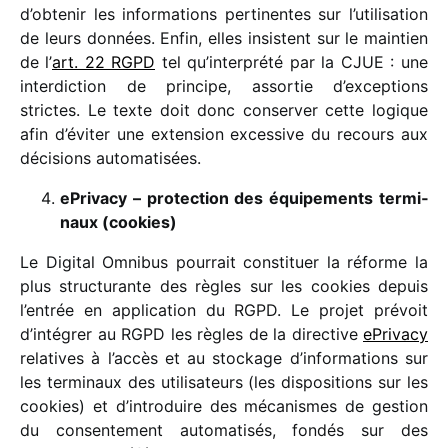
d’obtenir les infor­ma­tions perti­nentes sur l’utilisation
de leurs données. Enfin, elles insistent sur le main­tien
de l’
art. 22 RGPD
tel qu’interprété par la CJUE : une
inter­dic­tion de prin­cipe, assor­tie d’exceptions
strictes. Le texte doit donc conser­ver cette logique
afin d’éviter une exten­sion exces­sive du recours aux
déci­sions automatisées.
ePrivacy – protec­tion des équi­pe­ments termi­
naux (cookies)
Le Digital Omnibus pour­rait consti­tuer la réforme la
plus struc­tu­rante des règles sur les cookies depuis
l’entrée en appli­ca­tion du RGPD. Le projet prévoit
d’intégrer au RGPD les règles de la direc­tive
ePrivacy
rela­tives à l’accès et au stockage d’informations sur
les termi­naux des utili­sa­teurs (les dispo­si­tions sur les
cookies) et d’introduire des méca­nismes de gestion
du consen­te­ment auto­ma­ti­sés, fondés sur des