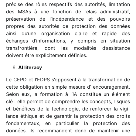
précise des rôles respec­tifs des auto­ri­tés, limi­ta­tion
des MSAs à une fonc­tion de relais admi­nis­tra­tif,
préser­va­tion de l’indépendance et des pouvoirs
propres des auto­ri­tés de protec­tion des données
ainsi qu’une orga­ni­sa­tion claire et rapide des
échanges d’informations, y compris en situa­tion
trans­fron­tière, dont les moda­li­tés d’assistance
doivent être expli­ci­te­ment définies.
AI lite­racy
Le CEPD et l’EDPS s’opposent à la trans­for­ma­tion de
cette obli­ga­tion en simple mesure d’ encou­ra­ge­ment.
Selon eux, la forma­tion à l’IA consti­tue un élément
clé : elle permet de comprendre les concepts, risques
et béné­fices de la tech­no­lo­gie, de renfor­cer la vigi­
lance éthique et de garan­tir la protec­tion des droits
fonda­men­taux, en parti­cu­lier la protec­tion des
données. Ils recom­mandent donc de main­te­nir une