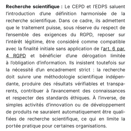
Recherche scien­ti­fique :
Le CEPD et l’EDPS saluent
l’introduction d’une défi­ni­tion harmo­ni­sée de la
recherche scien­ti­fique. Dans ce cadre, ils admettent
que le trai­te­ment puisse, sous réserve du respect de
l’ensemble des exigences du RGPD, repo­ser sur
l’intérêt légi­time, être consi­déré comme compa­tible
avec la fina­lité initiale sans appli­ca­tion de l’
art. 6 par.
4 RGPD
et béné­fi­cier d’une déro­ga­tion limi­tée
à l’obligation d’information. Ils insistent toute­fois sur
la néces­sité d’un enca­dre­ment strict : la recherche
doit suivre une métho­do­lo­gie scien­ti­fique indé­pen­
dante, produire des résul­tats véri­fiables et trans­pa­
rents, contri­buer à l’avancement des connais­sances
et respec­ter des stan­dards éthiques. À l’inverse, de
simples acti­vi­tés d’innovation ou de déve­lop­pe­ment
de produits ne sauraient auto­ma­ti­que­ment être quali­
fiées de recherche scien­ti­fique, ce qui en limite la
portée pratique pour certaines organisations.