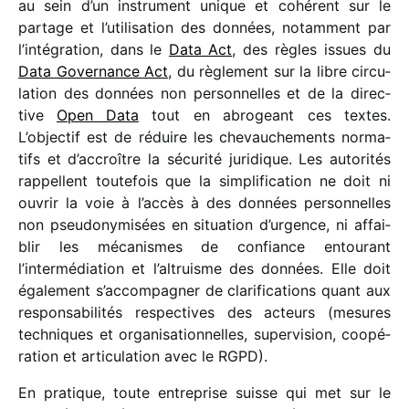
au sein d’un instru­ment unique et cohé­rent sur le
partage et l’utilisation des données, notam­ment par
l’intégration, dans le
Data Act
, des règles issues du
Data Governance Act
, du règle­ment sur la libre circu­
la­tion des données non person­nelles et de la direc­
tive
Open Data
tout en abro­geant ces textes.
L’objectif est de réduire les chevau­che­ments norma­
tifs et d’accroître la sécu­rité juri­dique. Les auto­ri­tés
rappellent toute­fois que la simpli­fi­ca­tion ne doit ni
ouvrir la voie à l’accès à des données person­nelles
non pseu­do­ny­mi­sées en situa­tion d’urgence, ni affai­
blir les méca­nismes de confiance entou­rant
l’intermédiation et l’altruisme des données. Elle doit
égale­ment s’accompagner de clari­fi­ca­tions quant aux
respon­sa­bi­li­tés respec­tives des acteurs (mesures
tech­niques et orga­ni­sa­tion­nelles, super­vi­sion, coopé­
ra­tion et arti­cu­la­tion avec le RGPD).
En pratique, toute entre­prise suisse qui met sur le