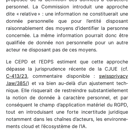
person­nel. La Commission intro­duit une approche
dite « rela­tive » : une infor­ma­tion ne consti­tue­rait une
donnée person­nelle que pour l’entité dispo­sant
raison­na­ble­ment des moyens d’identifier la personne
concer­née. La même infor­ma­tion pour­rait donc être
quali­fiée de donnée non person­nelle pour un autre
acteur ne dispo­sant pas de ces moyens.
Le CEPD et l’EDPS estiment que cette approche
dépasse la juris­pru­dence récente de la CJUE (cf.
C‑413/​23
, commen­taire dispo­nible :
swiss​pri​vacy​
.law/​3​85/
) et va bien au-delà d’un ajus­te­ment tech­
nique. Elle risque­rait de restreindre substan­tiel­le­ment
la notion de donnée à carac­tère person­nel, et par
consé­quent le champ d’application maté­riel du RGPD,
tout en intro­dui­sant une forte incer­ti­tude juri­dique
notam­ment dans les chaînes d’acteurs, les envi­ron­ne­
ments cloud et l’écosystème de l’IA.