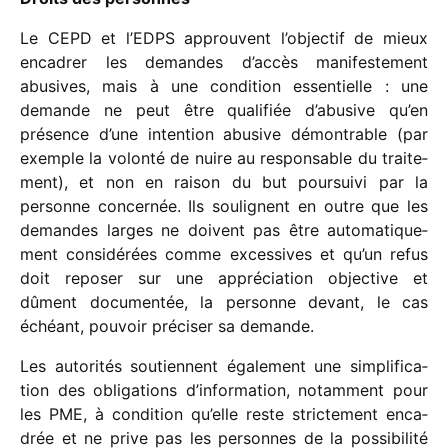
Le CEPD et l’EDPS approuvent l’objectif de mieux
enca­drer les demandes d’accès mani­fes­te­ment
abusives, mais à une condi­tion essen­tielle : une
demande ne peut être quali­fiée d’abusive qu’en
présence d’une inten­tion abusive démon­trable (par
exemple la volonté de nuire au respon­sable du trai­te­
ment), et non en raison du but pour­suivi par la
personne concer­née. Ils soulignent en outre que les
demandes larges ne doivent pas être auto­ma­ti­que­
ment consi­dé­rées comme exces­sives et qu’un refus
doit repo­ser sur une appré­cia­tion objec­tive et
dûment docu­men­tée, la personne devant, le cas
échéant, pouvoir préci­ser sa demande.
Les auto­ri­tés soutiennent égale­ment une simpli­fi­ca­
tion des obli­ga­tions d’information, notam­ment pour
les PME, à condi­tion qu’elle reste stric­te­ment enca­
drée et ne prive pas les personnes de la possi­bi­lité