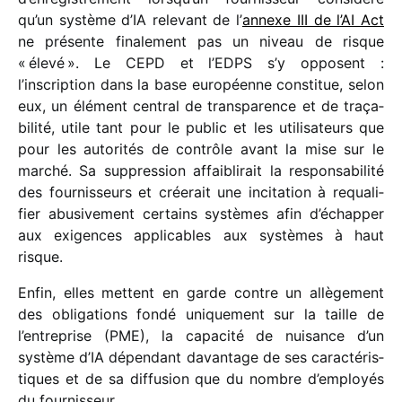
qu’un système d’IA rele­vant de l’
annexe III de l’AI Act
ne présente fina­le­ment pas un niveau de risque
« élevé ». Le CEPD et l’EDPS s’y opposent :
l’inscription dans la base euro­péenne consti­tue, selon
eux, un élément central de trans­pa­rence et de traça­
bi­lité, utile tant pour le public et les utili­sa­teurs que
pour les auto­ri­tés de contrôle avant la mise sur le
marché. Sa suppres­sion affai­bli­rait la respon­sa­bi­lité
des four­nis­seurs et crée­rait une inci­ta­tion à requa­li­
fier abusi­ve­ment certains systèmes afin d’échapper
aux exigences appli­cables aux systèmes à haut
risque.
Enfin, elles mettent en garde contre un allè­ge­ment
des obli­ga­tions fondé unique­ment sur la taille de
l’entreprise (PME), la capa­cité de nuisance d’un
système d’IA dépen­dant davan­tage de ses carac­té­ris­
tiques et de sa diffu­sion que du nombre d’employés
du fournisseur.