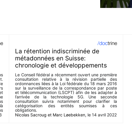
La rétention indiscriminée de
métadonnées en Suisse:
chronologie et développements
ns
Le Conseil fédéral a récemment ouvert une première
t.
consultation relative à la révision partielle des
de
ordonnances liées à la Loi fédérale du 18 mars 2016
rs
sur la surveillance de la correspondance par poste
et
et télécommunication (LSCPT) afin de les adapter à
ue
l’arrivée de la technologie 5G. Une seconde
us
consultation suivra notamment pour clarifier la
là
catégorisation des entités soumises à ces
ns
obligations.
3
Nicolas Sacroug
et
Marc Løebekken
, le
14 avril 2022