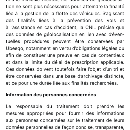
tion ne sont plus néces­saires pour atteindre la fina­lité
liée à la gestion de la flotte des véhi­cules. S’agissant
des fina­li­tés liées à la préven­tion des vols et
à l’assistance en cas d’accident, la CNIL précise que
des données de géolo­ca­li­sa­tion en lien avec d’éven­
tuelles procé­dures peuvent être conser­vées par
Ubeeqo, notam­ment en vertu d’obligations légales ou
afin de consti­tuer une preuve en cas de conten­tieux
et dans la limite du délai de pres­crip­tion appli­cable.
Ces données doivent toute­fois faire l’objet d’un tri et
être conser­vées dans une base d’archivage distincte,
et ce pour une durée liée aux fina­li­tés recherchées.
Information des personnes concernées
Le respon­sable du trai­te­ment doit prendre les
mesures appro­priées pour four­nir des infor­ma­tions
aux personnes concer­nées sur le trai­te­ment de leurs
données person­nelles de façon concise, trans­pa­rente,