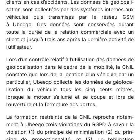
clients en cas d’accidents. Les données de géolo­ca­li­
sa­tion sont collec­tées par des systèmes internes aux
véhi­cules puis trans­mises par le réseau GSM
à Ubeeqo. Ces données sont conser­vées durant
toute la durée de la rela­tion commer­ciale avec un
client et jusqu’à trois ans après la dernière acti­vité de
l’utilisateur.
Lors d’un contrôle rela­tif à l’utilisation des données de
géolo­ca­li­sa­tion dans le cadre de la mobi­lité, la CNIL
constate que lors de la loca­tion d’un véhi­cule par un
parti­cu­lier, Ubeeqo collecte les données de géolo­ca­
li­sa­tion du véhi­cule tous les cinq cents mètres,
lorsque le moteur s’allume et se coupe et lors de
l’ouverture et la ferme­ture des portes.
La forma­tion restreinte de la CNIL reproche notam­
ment à Ubeeqo trois viola­tions du RGPD à savoir la
viola­tion (1) du prin­cipe de mini­mi­sa­tion (2) du prin­
cipe de propor­tion­na­lité, et (3) de l’obligation