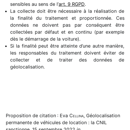
sensibles au sens de l’
art. 9 RGPD
.
La collecte doit être néces­saire à la réali­sa­tion de
la fina­lité du trai­te­ment et propor­tion­née. Ces
données ne doivent pas par consé­quent être
collec­tées par défaut et en continu (par exemple
dès le démar­rage de la voiture).
Si la fina­lité peut être atteinte d’une autre manière,
les respon­sables du trai­te­ment doivent éviter de
collec­ter et de trai­ter des données de
géolocalisation.
Proposition de citation : Eva
Cellina
, Géolocalisation
permanente de véhicules de location : la CNIL
sanctionne, 15 septembre 2022
in