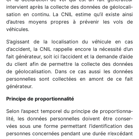
inter­vient après la collecte des données de géolo­ca­li­
sa­tion en continu. La CNIL estime qu’il existe ainsi
d’autres moyens propres à préve­nir les vols de
véhicules.
S’agissant de la loca­li­sa­tion du véhi­cule en cas
d’accident, la CNIL rappelle encore la néces­sité d’un
fait géné­ra­teur, soit ici l’accident et la demande d’aide
du client afin de permettre la collecte des données
de géolo­ca­li­sa­tion. Dans ce cas aussi les données
person­nelles sont collec­tées en amont de ce fait
générateur.
Principe de proportionnalité
Selon l’aspect tempo­rel du prin­cipe de propor­tion­na­
lité, les données person­nelles doivent être conser­
vées sous une forme permet­tant l’iden­ti­fi­ca­tion des
personnes concer­nées pendant une durée n’ex­cé­dant