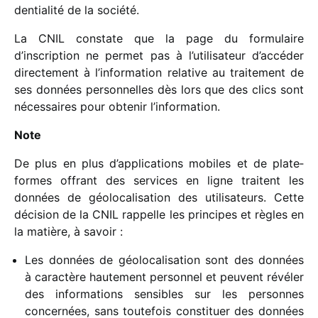
den­tia­lité de la société.
La CNIL constate que la page du formu­laire
d’inscription ne permet pas à l’utilisateur d’accéder
direc­te­ment à l’information rela­tive au trai­te­ment de
ses données person­nelles dès lors que des clics sont
néces­saires pour obte­nir l’information.
Note
De plus en plus d’applications mobiles et de plate­
formes offrant des services en ligne traitent les
données de géolo­ca­li­sa­tion des utili­sa­teurs. Cette
déci­sion de la CNIL rappelle les prin­cipes et règles en
la matière, à savoir :
Les données de géolo­ca­li­sa­tion sont des données
à carac­tère haute­ment person­nel et peuvent révé­ler
des infor­ma­tions sensibles sur les personnes
concer­nées, sans toute­fois consti­tuer des données