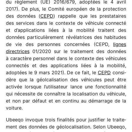
du règle­ment (UE) 2016/​679, adop­tées le 4 avril
2017). De plus, le Comité euro­péen de la protec­tion
des données (
CEPD
) rappelle que les pres­ta­taires
des services dans le contexte de véhi­cule connecté
et d’applications liées à la mobi­lité traitent des
données parti­cu­liè­re­ment révé­la­trices des habi­tudes
de vie des personnes concer­nées (CEPD,
lignes
direc­trices
01/​2020 sur le trai­te­ment des données
à carac­tère person­nel dans le contexte des véhi­cules
connec­tés et des appli­ca­tions liées à la mobi­lité,
adop­tées le 9 mars 2021). De ce fait, le
CEPD
consi­
dère que la géol­ca­li­sa­tion des véhi­cules peut être
acti­vée lorsque l’utilisateur lance une fonc­tion­na­lité
qui néces­site de connaître la loca­li­sa­tion du véhi­cule,
et non par défaut et en continu au démar­rage de la
voiture.
Ubeeqo invoque trois fina­li­tés pour justi­fier le trai­te­
ment des données de géolo­ca­li­sa­tion. Selon Ubeeqo,