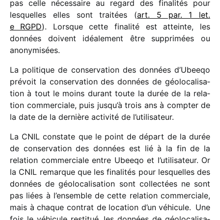
pas celle néces­saire au regard des fina­li­tés pour
lesquelles elles sont trai­tées (
art. 5 par. 1 let.
e RGPD
). Lorsque cette fina­lité est atteinte, les
données doivent idéa­le­ment être suppri­mées ou
anonymisées.
La poli­tique de conser­va­tion des données d’Ubeeqo
prévoit la conser­va­tion des données de géolo­ca­li­sa­
tion à tout le moins durant toute la durée de la rela­
tion commer­ciale, puis jusqu’à trois ans à comp­ter de
la date de la dernière acti­vité de l’utilisateur.
La CNIL constate que le point de départ de la durée
de conser­va­tion des données est lié à la fin de la
rela­tion commer­ciale entre Ubeeqo et l’utilisateur. Or
la CNIL remarque que les fina­li­tés pour lesquelles des
données de géolo­ca­li­sa­tion sont collec­tées ne sont
pas liées à l’ensemble de cette rela­tion commer­ciale,
mais à chaque contrat de loca­tion d’un véhi­cule. Une
fois le véhi­cule resti­tué, les données de géolo­ca­li­sa­