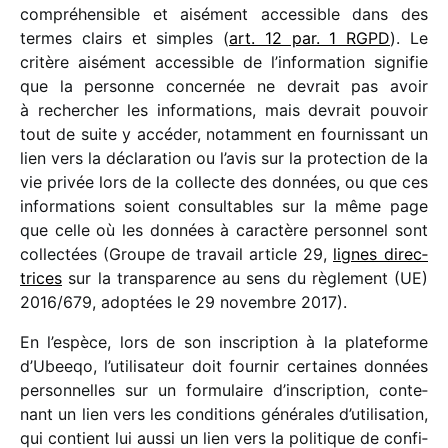
compré­hen­sible et aisé­ment acces­sible dans des
termes clairs et simples (
art. 12 par. 1 RGPD
). Le
critère aisé­ment acces­sible de l’information signi­fie
que la personne concer­née ne devrait pas avoir
à recher­cher les infor­ma­tions, mais devrait pouvoir
tout de suite y accé­der, notam­ment en four­nis­sant un
lien vers la décla­ra­tion ou l’avis sur la protec­tion de la
vie privée lors de la collecte des données, ou que ces
infor­ma­tions soient consul­tables sur la même page
que celle où les données à carac­tère person­nel sont
collec­tées (Groupe de travail article 29,
lignes direc­
trices
sur la trans­pa­rence au sens du règle­ment (UE)
2016/​679, adop­tées le 29 novembre 2017).
En l’espèce, lors de son inscrip­tion à la plate­forme
d’Ubeeqo, l’utilisateur doit four­nir certaines données
person­nelles sur un formu­laire d’inscription, conte­
nant un lien vers les condi­tions géné­rales d’utilisation,
qui contient lui aussi un lien vers la poli­tique de confi­