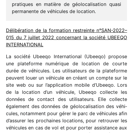
pratiques en matière de géolo­ca­li­sa­tion quasi
perma­nente de véhi­cules de location.
Délibération de la forma­tion restreinte n°SAN-2022–
015 du 7 juillet 2022 concer­nant la société UBEEQO
INTERNATIONAL
La société Ubeeqo International (Ubeeqo) propose
une plate­forme numé­rique de loca­tion de courte
durée de véhi­cules. Les utili­sa­teurs de la plate­forme
peuvent louer un véhi­cule en créant un compte sur le
site web ou sur l’application mobile d’Ubeeqo. Lors
de la loca­tion d’un véhi­cule, Ubeeqo collecte les
données de contact des utili­sa­teurs. Elle collecte
égale­ment des données de géolo­ca­li­sa­tion des véhi­
cules, notam­ment pour gérer le parc de véhi­cules afin
d’assurer les prochaines loca­tions, pour retrou­ver les
véhi­cules en cas de vol et pour porter assis­tance aux