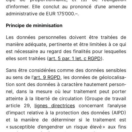
d’informer. Elle conclut au prononcé d’une amende
admi­nis­tra­tive de EUR 175’000.–.
Principe de minimisation
Les données person­nelles doivent être trai­tées de
manière adéquate, perti­nente et être limi­tées à ce qui
est néces­saire au regard des fina­li­tés pour lesquelles
elles sont trai­tées (
art. 5 par. 1 let. c RGPD
).
Sans être consi­dé­rées comme des données sensibles
au sens de l’
art. 9 RGPD
, les données de géolo­ca­li­sa­
tion sont des données à carac­tère haute­ment person­
nel, dans la mesure où leur trai­te­ment peut porter
atteinte à la liberté de circu­la­tion (Groupe de travail
article 29,
lignes direc­trices
concer­nant l’analyse
d’impact rela­tive à la protec­tion des données (AIPD)
et la manière de déter­mi­ner si le trai­te­ment est
« suscep­tible d’engendrer un risque élevé » aux fins