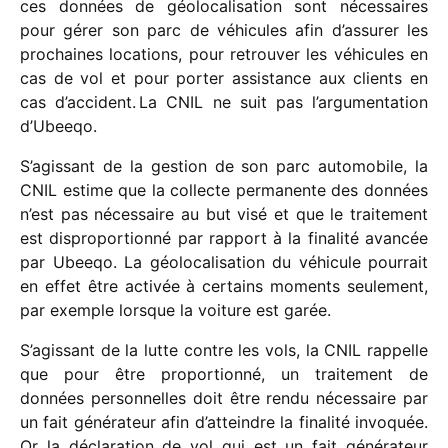
ces données de géolo­ca­li­sa­tion sont néces­saires
pour gérer son parc de véhi­cules afin d’as­su­rer les
prochaines loca­tions, pour retrou­ver les véhi­cules en
cas de vol et pour porter assis­tance aux clients en
cas d’accident. La CNIL ne suit pas l’argumentation
d’Ubeeqo.
S’agissant de la gestion de son parc auto­mo­bile, la
CNIL estime que la collecte perma­nente des données
n’est pas néces­saire au but visé et que le trai­te­ment
est dispro­por­tionné par rapport à la fina­lité avan­cée
par Ubeeqo. La géolo­ca­li­sa­tion du véhi­cule pour­rait
en effet être acti­vée à certains moments seule­ment,
par exemple lorsque la voiture est garée.
S’agissant de la lutte contre les vols, la CNIL rappelle
que pour être propor­tionné, un trai­te­ment de
données person­nelles doit être rendu néces­saire par
un fait géné­ra­teur afin d’atteindre la fina­lité invo­quée.
Or la décla­ra­tion de vol qui est un fait géné­ra­teur