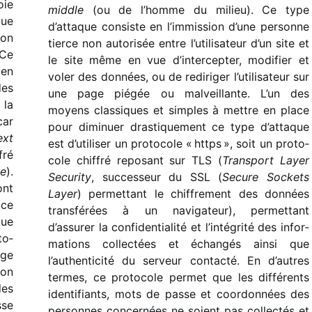
oie
middle
(ou de l’homme du milieu). Ce type
que
d’attaque consiste en l’immission d’une personne
son
tierce non auto­ri­sée entre l’utilisateur d’un site et
 Ce
le site même en vue d’intercepter, modi­fier et
 en
voler des données, ou de redi­ri­ger l’utilisateur sur
des
une page piégée ou malveillante. L’un des
 la
moyens clas­siques et simples à mettre en place
car
pour dimi­nuer dras­ti­que­ment ce type d’attaque
xt
est d’utiliser un proto­cole « https », soit un proto­
fré
cole chif­fré repo­sant sur TLS (
Transport Layer
re
).
Security
, succes­seur du SSL (
Secure Sockets
ont
Layer
) permet­tant le chif­fre­ment des données
 ce
trans­fé­rées à un navi­ga­teur), permet­tant
que
d’assurer la confi­den­tia­lité et l’intégrité des infor­
to­
ma­tions collec­tées et échan­gés ainsi que
lge
l’authenticité du serveur contacté. En d’autres
ion
termes, ce proto­cole permet que les diffé­rents
des
iden­ti­fiants, mots de passe et coor­don­nées des
sse
personnes concer­nées ne soient pas collec­tés et