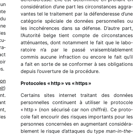
 un
consi­dé­ra­tion d’une part les circons­tances aggra­
nte
vantes tel le trai­te­ment par la défen­de­resse d’une
 du
caté­go­rie spéciale de données person­nelles ou
une
les inco­hé­rences dans sa défense. D’autre part,
les
l’Autorité belge tient compte de circons­tances
cu­
atté­nuantes, dont notam­ment le fait que le labo­
ra­
ra­toire n’a par le passé vrai­sem­bla­ble­ment
act
commis aucune infrac­tion ou encore le fait qu’il
oir
a fait en sorte de se confor­mer à ses obli­ga­tions
s.
depuis l’ouverture de la procédure.
ion
Protocoles « http » vs « https »
it
)
nt.
Certains sites inter­net trai­tant des données
ant
person­nelles conti­nuent à utili­ser le proto­cole
nt,
« http » (non sécu­risé car non chif­fré). Ce proto­
les
cole fait encou­rir des risques impor­tants pour les
personnes concer­nées en augmen­tant consi­dé­ra­
ble­ment le risque d’attaques du type
man-in-the-