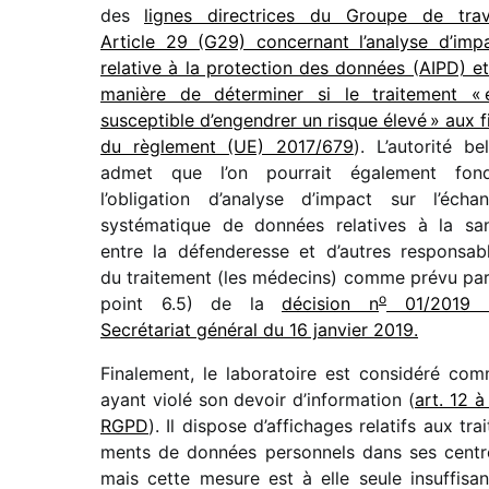
des
lignes direc­trices du Groupe de trav
Article 29 (G29) concer­nant l’analyse d’imp
rela­tive à la protec­tion des données (AIPD) et
manière de déter­mi­ner si le trai­te­ment « 
suscep­tible d’engendrer un risque élevé » aux f
du règle­ment (UE) 2017/​679
). L’autorité be
admet que l’on pour­rait égale­ment fon
l’obligation d’analyse d’impact sur l’écha
systé­ma­tique de données rela­tives à la sa
entre la défen­de­resse et d’autres respon­sab
du trai­te­ment (les méde­cins) comme prévu par
o
point 6.5) de la
déci­sion n
01/​2019 
Secrétariat géné­ral du 16 janvier 2019.
Finalement, le labo­ra­toire est consi­déré co
ayant violé son devoir d’information (
art. 12 à
RGPD
). Il dispose d’affichages rela­tifs aux trai­
ments de données person­nels dans ses centr
mais cette mesure est à elle seule insuf­fi­san