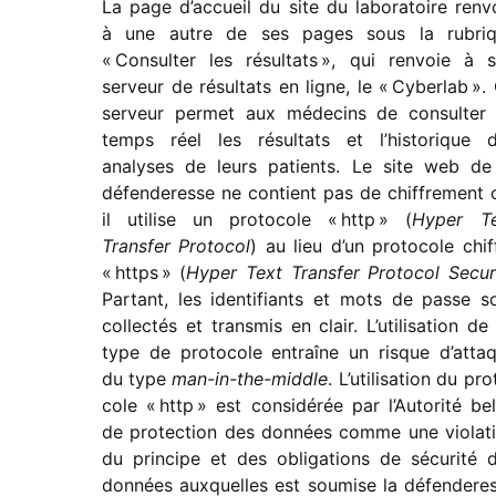
La page d’accueil du site du labo­ra­toire renv
à une autre de ses pages sous la rubri
« Consulter les résul­tats », qui renvoie à 
serveur de résul­tats en ligne, le « Cyberlab ».
serveur permet aux méde­cins de consul­ter
temps réel les résul­tats et l’historique 
analyses de leurs patients. Le site web de
défen­de­resse ne contient pas de chif­fre­ment 
il utilise un proto­cole « http » (
Hyper Te
Transfer Protocol
) au lieu d’un proto­cole chif­
« https » (
Hyper Text Transfer Protocol Secu
Partant, les iden­ti­fiants et mots de passe s
collec­tés et trans­mis en clair. L’utilisation de
type de proto­cole entraîne un risque d’atta
du type
man-in-the-middle
. L’utilisation du pro
cole « http » est consi­dé­rée par l’Autorité be
de protec­tion des données comme une viola­t
du prin­cipe et des obli­ga­tions de sécu­rité 
données auxquelles est soumise la défen­de­re