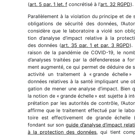
(
art. 5 par. 1 let. f
concré­tisé à l’
art. 32 RGPD
).
Parallèlement à la viola­tion du prin­cipe et de 
obli­ga­tions de sécu­rité des données, l’Autor
consi­dère que le labo­ra­toire a violé son obli­
tion d’analyse d’impact rela­tive à la protec­t
des données (
art. 35 par. 1 et par. 3 RGPD
).
raison de la pandé­mie de COVID-19, le nom
d’analyses trai­tées par la défen­de­resse a for
ment augmenté, ce qui permet de déduire de 
acti­vité un trai­te­ment à « grande échelle »
données rela­tives à la santé impli­quant une ob
ga­tion de mener une analyse d’impact. Bien 
la notion de « grande échelle » est sujette à int
pré­ta­tion par les auto­ri­tés de contrôle, l’Autor
affirme que le trai­te­ment effec­tué par le labo­
toire est effec­ti­ve­ment de grande échelle 
fondant sur son
guide d’analyse d’impact rela­t
à la protec­tion des données
, qui tient com