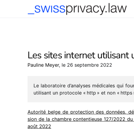
-->
Les sites internet utilisant
Pauline Meyer
, le 26 septembre 2022
Le labo­ra­toire d’analyses médi­cales qui four
utili­sant un proto­cole « http » et non « https 
Autorité belge de protec­tion des données, dé
sion de la chambre conten­tieuse 127/​2022 du
août 2022