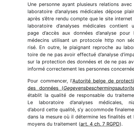
Une personne ayant plusieurs rela­tions avec
labo­ra­toire d’analyses médi­cales dépose plai
après s’être rendu compte que le site inter­net
labo­ra­toire d’analyses médi­cales contient 
page d’accès aux données d’analyse pour 
méde­cins utili­sant un proto­cole http non sé
risé. En outre, le plai­gnant reproche au labo­
toire de ne pas avoir effec­tué d’analyse d’imp
sur la protec­tion des données et de ne pas av
informé correc­te­ment les personnes concernée
Pour commen­cer, l’
Autorité belge de protec­t
des données (
Gegevensbeschermingsautorite
établit la qualité de respon­sable du trai­te­me
Le labo­ra­toire d’analyses médi­cales, ni
d’abord cette qualité, s’y accom­mode fina­le­me
dans la mesure où il déter­mine les fina­li­tés et 
moyens du trai­te­ment (
art. 4 ch. 7 RGPD
).