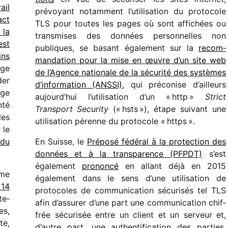
ail
prévoyant notam­ment l’utilisation du proto­cole
act
TLS pour toutes les pages où sont affi­chées ou
 la
trans­mises des données person­nelles non
est
publiques, se basant égale­ment sur la
recom­
ins
man­da­tion pour la mise en œuvre d’un site web
lge
de l’Agence natio­nale de la sécu­rité des systèmes
der
d’information (ANSSI)
, qui préco­nise d’ailleurs
nge
aujourd’hui l’utilisation d’un « http »
Strict
nté
Transport Security
(« hsts »), étape suivant une
les
utili­sa­tion pérenne du proto­cole « https ».
 le
du
En Suisse, le
Préposé fédé­ral à la protec­tion des
données et à la trans­pa­rence (PFPDT)
s’est
égale­ment
prononcé
en allant déjà en 2015
mme
égale­ment dans le sens d’une utili­sa­tion de
 14
proto­coles de commu­ni­ca­tion sécu­ri­sés tel TLS
te­
afin d’assurer d’une part une commu­ni­ca­tion chif­
es,
frée sécu­ri­sée entre un client et un serveur et,
te,
d’autre part, une authen­ti­fi­ca­tion des parties.