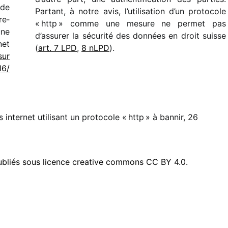
 de
Partant, à notre avis, l’utilisation d’un proto­cole
re­
« http » comme une mesure ne permet pas
une
d’assurer la sécu­rité des données en droit suisse
net
(
art. 7 LPD
,
8 nLPD
).
sur
6/​
es internet utilisant un protocole « http » à bannir, 26
publiés sous licence creative commons CC BY 4.0.