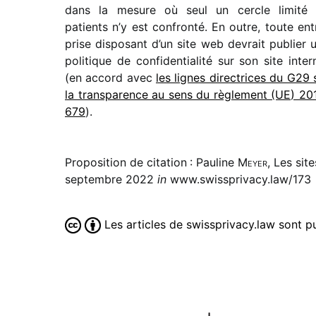
dans la mesure où seul un cercle limité
patients n’y est confronté. En outre, toute ent
prise dispo­sant d’un site web devrait publier 
poli­tique de confi­den­tia­lité sur son site inter­
(en accord avec
les lignes direc­trices du G29 
la trans­pa­rence au sens du règle­ment (UE) 201
679
).
Proposition de citation : Pauline
Meyer
, Les sit
septembre 2022
in
www.swissprivacy.law/173
Les articles de swissprivacy.law sont 