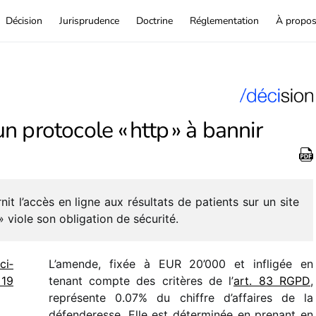
Décision
Jurisprudence
Doctrine
Réglementation
À propo
 un protocole « http » à bannir
­nit l’accès en ligne aux résul­tats de patients sur un site
» viole son obli­ga­tion de sécurité.
ci­
L’amende, fixée à EUR 20’000 et infli­gée en
 19
tenant compte des critères de l’
art. 83 RGPD
,
repré­sente 0.07% du chiffre d’affaires de la
défen­de­resse. Elle est déter­mi­née en prenant en