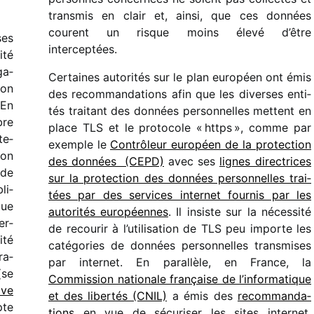
trans­mis en clair et, ainsi, que ces données
courent un risque moins élevé d’être
ses
interceptées.
ité
ga­
Certaines auto­ri­tés sur le plan euro­péen ont émis
ion
des recom­man­da­tions afin que les diverses enti­
 En
tés trai­tant des données person­nelles mettent en
bre
place TLS et le proto­cole « https », comme par
te­
exemple le
Contrôleur euro­péen de la protec­tion
son
des données (CEPD)
avec ses
lignes direc­trices
 de
sur la protec­tion des données person­nelles trai­
li­
tées par des services inter­net four­nis par les
que
auto­ri­tés euro­péennes
. Il insiste sur la néces­sité
er­
de recou­rir à l’utilisation de TLS peu importe les
ité
caté­go­ries de données person­nelles trans­mises
ra­
par inter­net. En paral­lèle, en France, la
(se
Commission natio­nale fran­çaise de l’informatique
ive
et des liber­tés (CNIL)
a émis des
recom­man­da­
pte
tions
en vue de sécu­ri­ser les sites inter­net,