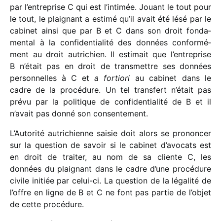
par l’entreprise C qui est l’intimée. Jouant le tout pour
le tout, le plai­gnant a estimé qu’il avait été lésé par le
cabi­net ainsi que par B et C dans son droit fonda­
men­tal à la confi­den­tia­lité des données confor­mé­
ment au droit autri­chien. Il esti­mait que l’entreprise
B n’était pas en droit de trans­mettre ses données
person­nelles à C et
a fortiori
au cabi­net dans le
cadre de la procé­dure. Un tel trans­fert n’était pas
prévu par la poli­tique de confi­den­tia­lité de B et il
n’avait pas donné son consentement.
L’Autorité autri­chienne saisie doit alors se pronon­cer
sur la ques­tion de savoir si le cabi­net d’avocats est
en droit de trai­ter, au nom de sa cliente C, les
données du plai­gnant dans le cadre d’une procé­dure
civile initiée par celui-ci. La ques­tion de la léga­lité de
l’offre en ligne de B et C ne font pas partie de l’objet
de cette procédure.