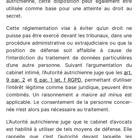
autri­chienne, cette dispo­si­tion peut égale­ment être
utili­sée comme base pour une atteinte au droit au
secret.
Cette régle­men­ta­tion vise à éviter qu’un droit ne
puisse pas être exercé devant les tribu­naux, dans une
procé­dure admi­nis­tra­tive ou extra­ju­di­ciaire ou que la
posi­tion de défense soit affai­blie à cause de
l’interdiction du trai­te­ment de données parti­cu­lières
d’une autre personne. Suivant l’argumentation du
cabi­net intimé, l’Autorité autri­chienne juge que les
art.
9 par. 2
et
6 par. 1 let. f RGPD
, permet­tant d’utiliser
l’intérêt légi­time comme base juri­dique, peuvent être
combi­nés. Un raison­ne­ment
a maiore ad minus
est
appli­cable. Le consen­te­ment de la personne concer­
née n’est alors pas néces­saire au traitement.
L’Autorité autri­chienne juge que le cabi­net d’avocats
est habi­lité à utili­ser de tels moyens de défense. Elle
rappelle que c’est l’autorité devant laquelle les