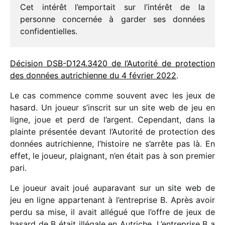
Cet inté­rêt l’emportait sur l’intérêt de la
personne concer­née à garder ses données
confidentielles.
Décision DSB-D124.3420 de l’Autorité de protec­tion
des données autri­chienne du 4 février 2022
.
Le cas commence comme souvent avec les jeux de
hasard. Un joueur s’inscrit sur un site web de jeu en
ligne, joue et perd de l’argent. Cependant, dans la
plainte présen­tée devant l’Autorité de protec­tion des
données autri­chienne, l’histoire ne s’arrête pas là. En
effet, le joueur, plai­gnant, n’en était pas à son premier
pari.
Le joueur avait joué aupa­ra­vant sur un site web de
jeu en ligne appar­te­nant à l’entreprise B. Après avoir
perdu sa mise, il avait allé­gué que l’offre de jeux de
hasard de B était illé­gale en Autriche. L’entreprise B a