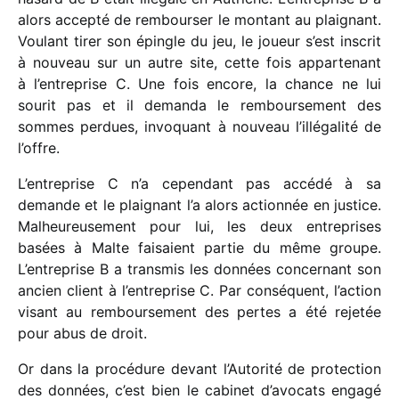
alors accepté de rembour­ser le montant au plai­gnant.
Voulant tirer son épingle du jeu, le joueur s’est inscrit
à nouveau sur un autre site, cette fois appar­te­nant
à l’entreprise C. Une fois encore, la chance ne lui
sourit pas et il demanda le rembour­se­ment des
sommes perdues, invo­quant à nouveau l’illégalité de
l’offre.
L’entreprise C n’a cepen­dant pas accédé à sa
demande et le plai­gnant l’a alors action­née en justice.
Malheureusement pour lui, les deux entre­prises
basées à Malte faisaient partie du même groupe.
L’entreprise B a trans­mis les données concer­nant son
ancien client à l’entreprise C. Par consé­quent, l’action
visant au rembour­se­ment des pertes a été reje­tée
pour abus de droit.
Or dans la procé­dure devant l’Autorité de protec­tion
des données, c’est bien le cabi­net d’avocats engagé