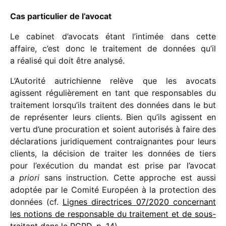
Cas parti­cu­lier de l’avocat
Le cabi­net d’avocats étant l’intimée dans cette
affaire, c’est donc le trai­te­ment de données qu’il
a réalisé qui doit être analysé.
L’Autorité autri­chienne relève que les avocats
agissent régu­liè­re­ment en tant que respon­sables du
trai­te­ment lorsqu’ils traitent des données dans le but
de repré­sen­ter leurs clients. Bien qu’ils agissent en
vertu d’une procu­ra­tion et soient auto­ri­sés à faire des
décla­ra­tions juri­di­que­ment contrai­gnantes pour leurs
clients, la déci­sion de trai­ter les données de tiers
pour l’exécution du mandat est prise par l’avocat
a priori
sans instruc­tion. Cette approche est aussi
adop­tée par le Comité Européen à la protec­tion des
données (cf.
Lignes direc­trices 07/​2020 concer­nant
les notions de respon­sable du trai­te­ment et de sous-