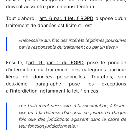
doivent aussi être pris en considération.
Tout d’abord, l’
art. 6 par. 1 let. f RGPD
dispose qu’un
trai­te­ment de données est licite s’il est
« néces­saire aux fins des inté­rêts légi­times pour­sui­vis
par le respon­sable du trai­te­ment ou par un tiers
. »
Ensuite, l’
art. 9 par. 1 du RGPD
pose le prin­cipe
d’interdiction du trai­te­ment des caté­go­ries parti­cu­
lières de données person­nelles. Toutefois, son
deuxième para­graphe pose les excep­tions
à l’interdiction, notam­ment la
let. f
en cas
« de
trai­te­ment néces­saire à la consta­ta­tion, à l’exer­
cice ou à la défense d’un droit en justice ou chaque
fois que des juri­dic­tions agissent dans le cadre de
leur fonc­tion juri­dic­tion­nelle
. »