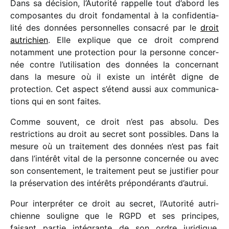
Dans sa déci­sion, l’Autorité rappelle tout d’abord les
compo­santes du droit fonda­men­tal à la confi­den­tia­
lité des données person­nelles consa­cré par le
droit
autri­chien
. Elle explique que ce droit comprend
notam­ment une protec­tion pour la personne concer­
née contre l’utilisation des données la concer­nant
dans la mesure où il existe un inté­rêt digne de
protec­tion. Cet aspect s’étend aussi aux commu­ni­ca­
tions qui en sont faites.
Comme souvent, ce droit n’est pas absolu. Des
restric­tions au droit au secret sont possibles. Dans la
mesure où un trai­te­ment des données n’est pas fait
dans l’intérêt vital de la personne concer­née ou avec
son consen­te­ment, le trai­te­ment peut se justi­fier pour
la préser­va­tion des inté­rêts prépon­dé­rants d’autrui.
Pour inter­pré­ter ce droit au secret, l’Autorité autri­
chienne souligne que le RGPD et ses prin­cipes,
faisant partie inté­grante de son ordre juri­dique,