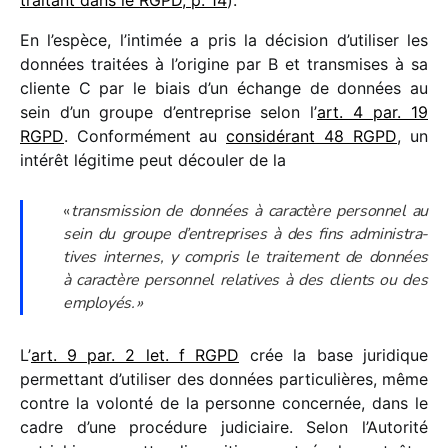
trai­tant dans le RGPD, p. 14
).
En l’espèce, l’intimée a pris la déci­sion d’utiliser les
données trai­tées à l’origine par B et trans­mises à sa
cliente C par le biais d’un échange de données au
sein d’un groupe d’entreprise selon l’
art. 4 par. 19
RGPD
. Conformément au
consi­dé­rant 48 RGPD
, un
inté­rêt légi­time peut décou­ler de la
«
trans­mis­sion de données à carac­tère person­nel au
sein du groupe d’en­tre­prises à des fins admi­nis­tra­
tives internes, y compris le trai­te­ment de données
à carac­tère person­nel rela­tives à des clients ou des
employés. »
L’
art. 9 par. 2 let. f RGPD
crée la base juri­dique
permet­tant d’utiliser des données parti­cu­lières, même
contre la volonté de la personne concer­née, dans le
cadre d’une procé­dure judi­ciaire. Selon l’Autorité