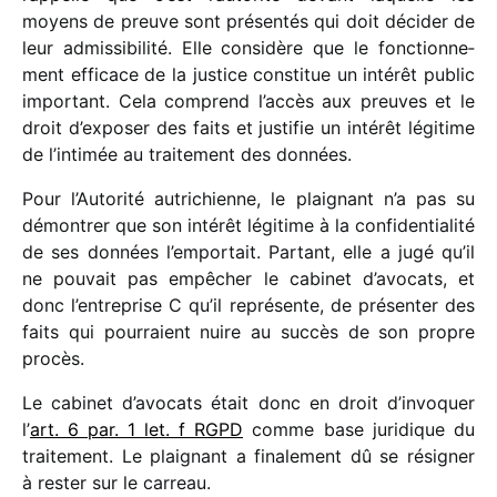
moyens de preuve sont présen­tés qui doit déci­der de
leur admis­si­bi­lité. Elle consi­dère que le fonc­tion­ne­
ment effi­cace de la justice consti­tue un inté­rêt public
impor­tant. Cela comprend l’accès aux preuves et le
droit d’exposer des faits et justi­fie un inté­rêt légi­time
de l’intimée au trai­te­ment des données.
Pour l’Autorité autri­chienne, le plai­gnant n’a pas su
démon­trer que son inté­rêt légi­time à la confi­den­tia­lité
de ses données l’emportait. Partant, elle a jugé qu’il
ne pouvait pas empê­cher le cabi­net d’avocats, et
donc l’entreprise C qu’il repré­sente, de présen­ter des
faits qui pour­raient nuire au succès de son propre
procès.
Le cabi­net d’avocats était donc en droit d’invoquer
l’
art. 6 par. 1 let. f RGPD
comme base juri­dique du
trai­te­ment. Le plai­gnant a fina­le­ment dû se rési­gner
à rester sur le carreau.