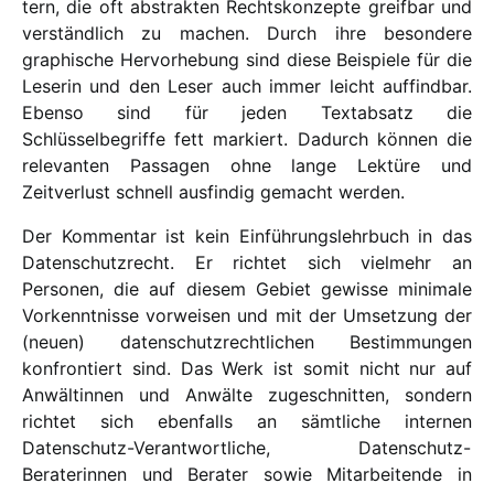
tern, die oft abstrak­ten Rechtskonzepte greif­bar und
verständ­lich zu machen. Durch ihre beson­dere
graphische Hervorhebung sind diese Beispiele für die
Leserin und den Leser auch immer leicht auffind­bar.
Ebenso sind für jeden Textabsatz die
Schlüsselbegriffe fett markiert. Dadurch können die
rele­van­ten Passagen ohne lange Lektüre und
Zeitverlust schnell ausfin­dig gemacht werden.
Der Kommentar ist kein Einführungslehrbuch in das
Datenschutzrecht. Er rich­tet sich viel­mehr an
Personen, die auf diesem Gebiet gewisse mini­male
Vorkenntnisse vorwei­sen und mit der Umsetzung der
(neuen) daten­schutz­recht­li­chen Bestimmungen
konfron­tiert sind. Das Werk ist somit nicht nur auf
Anwältinnen und Anwälte zuges­ch­nit­ten, sondern
rich­tet sich eben­falls an sämt­liche inter­nen
Datenschutz-Verantwortliche, Datenschutz-
Beraterinnen und Berater sowie Mitarbeitende in