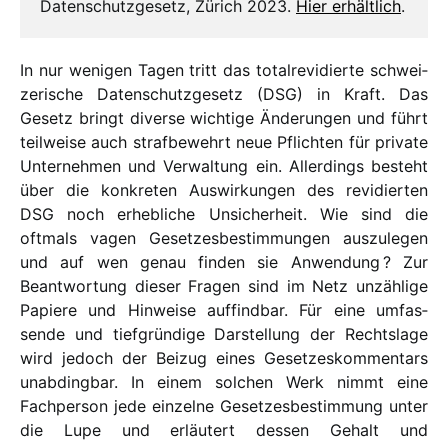
Datenschutzgesetz, Zürich 2023.
Hier erhält­lich
.
In nur weni­gen Tagen tritt das total­re­vi­dierte schwei­
ze­rische Datenschutzgesetz (DSG) in Kraft. Das
Gesetz bringt diverse wich­tige Änderungen und führt
teil­weise auch straf­be­wehrt neue Pflichten für private
Unternehmen und Verwaltung ein. Allerdings besteht
über die konkre­ten Auswirkungen des revi­dier­ten
DSG noch erhe­bliche Unsicherheit. Wie sind die
oftmals vagen Gesetzesbestimmungen auszu­le­gen
und auf wen genau finden sie Anwendung ? Zur
Beantwortung dieser Fragen sind im Netz unzäh­lige
Papiere und Hinweise auffind­bar. Für eine umfas­
sende und tief­grün­dige Darstellung der Rechtslage
wird jedoch der Beizug eines Gesetzeskommentars
unab­ding­bar. In einem solchen Werk nimmt eine
Fachperson jede einzelne Gesetzesbestimmung unter
die Lupe und erläu­tert dessen Gehalt und