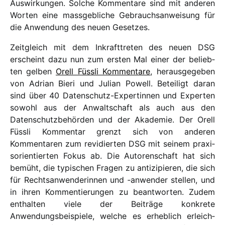
Auswirkungen. Solche Kommentare sind mit ande­ren
Worten eine mass­ge­bliche Gebrauchsanweisung für
die Anwendung des neuen Gesetzes.
Zeitgleich mit dem Inkrafttreten des neuen DSG
erscheint dazu nun zum ersten Mal einer der belieb­
ten gelben
Orell Füssli Kommentare
, heraus­ge­ge­ben
von Adrian Bieri und Julian Powell. Beteiligt daran
sind über 40 Datenschutz-Expertinnen und Experten
sowohl aus der Anwaltschaft als auch aus den
Datenschutzbehörden und der Akademie. Der Orell
Füssli Kommentar grenzt sich von ande­ren
Kommentaren zum revi­dier­ten DSG mit seinem praxi­
so­rien­tier­ten Fokus ab. Die Autorenschaft hat sich
bemüht, die typi­schen Fragen zu anti­zi­pie­ren, die sich
für Rechtsanwenderinnen und ‑anwen­der stel­len, und
in ihren Kommentierungen zu beant­wor­ten. Zudem
enthal­ten viele der Beiträge konkrete
Anwendungsbeispiele, welche es erhe­blich erleich­