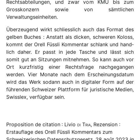
Rechtsabteilungen, und zwar vom KMU bis zum
Grosskonzern sowie von sämt­li­chen
Verwaltungseinheiten.
Überzeugend wirkt schliess­lich auch das Format des
gelben Buches : Anstatt als dicken, schwe­ren Koloss,
kommt der Orell Füssli Kommentar schlank und hand­
lich daher. Er passt in jede Tasche und lässt sich
somit gut an Sitzungen mitneh­men. So kann auch vor
Ort kurz­fris­tig einer Rechtsfrage nach­ge­gan­gen
werden. Vier Monate nach dem Erscheinungsdatum
wird das Werk sodann auch in digi­ta­ler Form auf der
führen­den Schweizer Plattform für juris­tische Medien,
Swisslex, verfüg­bar sein.
Proposition de citation : Livio
di Tria
, Rezension :
Erstauflage des Orell Füssli Kommentars zum
Schweizerischen Datenschutzgesetz, 28 août 2023
in