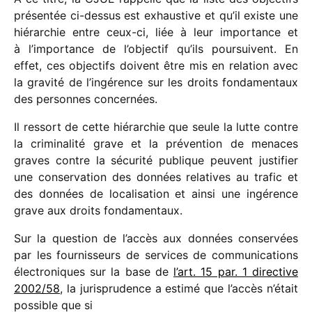
présen­tée ci-dessus est exhaus­tive et qu’il existe une
hiérar­chie entre ceux-ci, liée à leur impor­tance et
à l’importance de l’objectif qu’ils pour­suivent. En
effet, ces objec­tifs doivent être mis en rela­tion avec
la gravité de l’ingérence sur les droits fonda­men­taux
des personnes concernées.
Il ressort de cette hiérar­chie que seule la lutte contre
la crimi­na­lité grave et la préven­tion de menaces
graves contre la sécu­rité publique peuvent justi­fier
une conser­va­tion des données rela­tives au trafic et
des données de loca­li­sa­tion et ainsi une ingé­rence
grave aux droits fondamentaux.
Sur la ques­tion de l’accès aux données conser­vées
par les four­nis­seurs de services de commu­ni­ca­tions
élec­tro­niques sur la base de
l’art. 15 par. 1 direc­tive
2002/​58
, la juris­pru­dence a estimé que l’accès n’était
possible que si