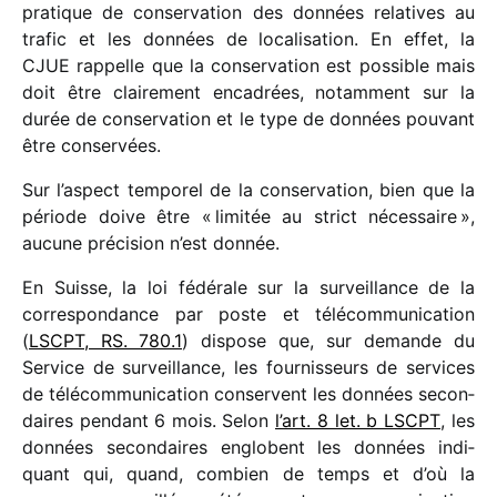
pratique de conser­va­tion des données rela­tives au
trafic et les données de loca­li­sa­tion. En effet, la
CJUE rappelle que la conser­va­tion est possible mais
doit être clai­re­ment enca­drées, notam­ment sur la
durée de conser­va­tion et le type de données pouvant
être conservées.
Sur l’aspect tempo­rel de la conser­va­tion, bien que la
période doive être « limi­tée au strict néces­saire »,
aucune préci­sion n’est donnée.
En Suisse, la loi fédé­rale sur la surveillance de la
corres­pon­dance par poste et télé­com­mu­ni­ca­tion
(
LSCPT, RS. 780.1
) dispose que, sur demande du
Service de surveillance, les four­nis­seurs de services
de télé­com­mu­ni­ca­tion conservent les données secon­
daires pendant 6 mois. Selon
l’art. 8 let. b LSCPT
, les
données secon­daires englobent les données indi­
quant qui, quand, combien de temps et d’où la