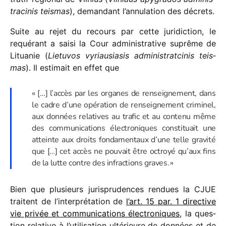
tra­ci­nis teis­mas
), deman­dant l’annulation des décrets.
Suite au rejet du recours par cette juri­dic­tion, le
requé­rant a saisi la Cour admi­nis­tra­tive suprême de
Lituanie (
Lietuvos vyriau­sia­sis admi­nis­trat­ci­nis teis­
mas
). Il esti­mait en effet que
« […] l’accès par les organes de rensei­gne­ment, dans
le cadre d’une opéra­tion de rensei­gne­ment crimi­nel,
aux données rela­tives au trafic et au contenu même
des commu­ni­ca­tions élec­tro­niques consti­tuait une
atteinte aux droits fonda­men­taux d’une telle gravité
que […] cet accès ne pouvait être octroyé qu’aux fins
de la lutte contre des infrac­tions graves. »
Bien que plusieurs juris­pru­dences rendues la CJUE
traitent de l’interprétation de
l’art. 15 par. 1 direc­tive
vie privée et commu­ni­ca­tions élec­tro­niques
, la ques­
tion rela­tive à l’utilisation ulté­rieure de données et de