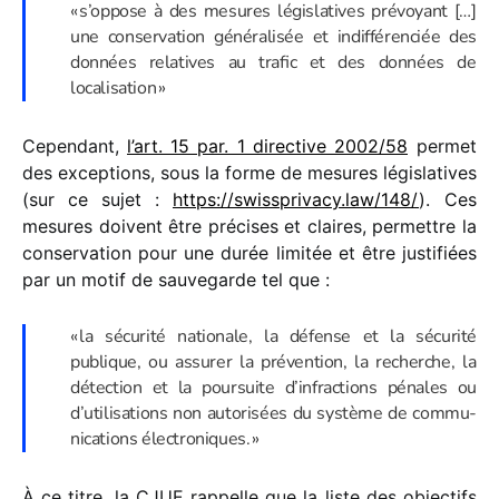
« s’oppose à des mesures légis­la­tives prévoyant […]
une conser­va­tion géné­ra­li­sée et indif­fé­ren­ciée des
données rela­tives au trafic et des données de
localisation »
Cependant,
l’art. 15 par. 1 direc­tive 2002/​58
permet
des excep­tions, sous la forme de mesures légis­la­tives
(sur ce sujet :
https://​swiss​pri​vacy​.law/​1​48/
). Ces
mesures doivent être précises et claires, permettre la
conser­va­tion pour une durée limi­tée et être justi­fiées
par un motif de sauve­garde tel que :
« la sécu­rité natio­nale, la défense et la sécu­rité
publique, ou assu­rer la préven­tion, la recherche, la
détec­tion et la pour­suite d’infractions pénales ou
d’utilisations non auto­ri­sées du système de commu­
ni­ca­tions électroniques. »
À ce titre, la CJUE rappelle que la liste des objec­tifs