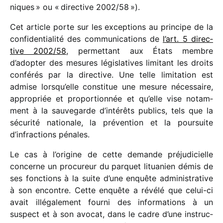
niques » ou « direc­tive 2002/​58 »).
Cet article porte sur les excep­tions au prin­cipe de la
confi­den­tia­lité des commu­ni­ca­tions de
l’art. 5 direc­
tive 2002/​58
, permet­tant aux États membre
d’adopter des mesures légis­la­tives limi­tant les droits
confé­rés par la direc­tive. Une telle limi­ta­tion est
admise lorsqu’elle consti­tue une mesure néces­saire,
appro­priée et propor­tion­née et qu’elle vise notam­
ment à la sauve­garde d’intérêts publics, tels que la
sécu­rité natio­nale, la préven­tion et la pour­suite
d’infractions pénales.
Le cas à l’origine de cette demande préju­di­cielle
concerne un procu­reur du parquet litua­nien démis de
ses fonc­tions à la suite d’une enquête admi­nis­tra­tive
à son encontre. Cette enquête a révélé que celui-ci
avait illé­ga­le­ment fourni des infor­ma­tions à un
suspect et à son avocat, dans le cadre d’une instruc­