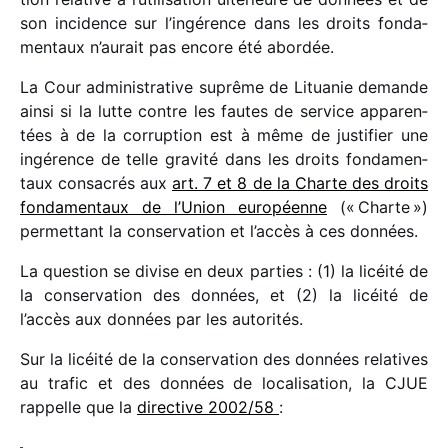
son inci­dence sur l’ingérence dans les droits fonda­
men­taux n’aurait pas encore été abordée.
La Cour admi­nis­tra­tive suprême de Lituanie demande
ainsi si la lutte contre les fautes de service appa­ren­
tées à de la corrup­tion est à même de justi­fier une
ingé­rence de telle gravité dans les droits fonda­men­
taux consa­crés aux
art. 7 et 8 de la Charte des droits
fonda­men­taux de l’Union euro­péenne
(« Charte »)
permet­tant la conser­va­tion et l’accès à ces données.
La ques­tion se divise en deux parties : (1) la licéité de
la conser­va­tion des données, et (2) la licéité de
l’accès aux données par les autorités.
Sur la licéité de la conser­va­tion des données rela­tives
au trafic et des données de loca­li­sa­tion, la CJUE
rappelle que la
direc­tive 2002/​58
: