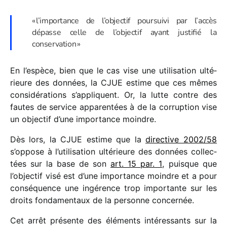
« l’importance de l’objectif pour­suivi par l’accès
dépasse celle de l’objectif ayant justi­fié la
conservation »
En l’espèce, bien que le cas vise une utili­sa­tion ulté­
rieure des données, la CJUE estime que ces mêmes
consi­dé­ra­tions s’appliquent. Or, la lutte contre des
fautes de service appa­ren­tées à de la corrup­tion vise
un objec­tif d’une impor­tance moindre.
Dès lors, la CJUE estime que la
direc­tive 2002/​58
s’oppose à l’utilisation ulté­rieure des données collec­
tées sur la base de son
art. 15 par. 1
, puisque que
l’objectif visé est d’une impor­tance moindre et a pour
consé­quence une ingé­rence trop impor­tante sur les
droits fonda­men­taux de la personne concernée.
Cet arrêt présente des éléments inté­res­sants sur la