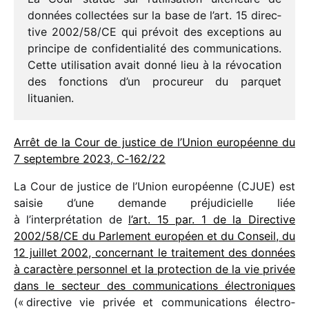
données collec­tées sur la base de l’art. 15 direc­
tive 2002/​58/​CE qui prévoit des excep­tions au
prin­cipe de confi­den­tia­lité des commu­ni­ca­tions.
Cette utili­sa­tion avait donné lieu à la révo­ca­tion
des fonc­tions d’un procu­reur du parquet
lituanien.
Arrêt de la Cour de justice de l’Union euro­péenne du
7 septembre 2023, C‑162/​22
La Cour de justice de l’Union euro­péenne (CJUE) est
saisie d’une demande préju­di­cielle liée
à l’interprétation de
l’art. 15 par. 1 de la Directive
2002/​58/​CE du Parlement euro­péen et du Conseil, du
12 juillet 2002, concer­nant le trai­te­ment des données
à carac­tère person­nel et la protec­tion de la vie privée
dans le secteur des commu­ni­ca­tions élec­tro­niques
(« direc­tive vie privée et commu­ni­ca­tions élec­tro­