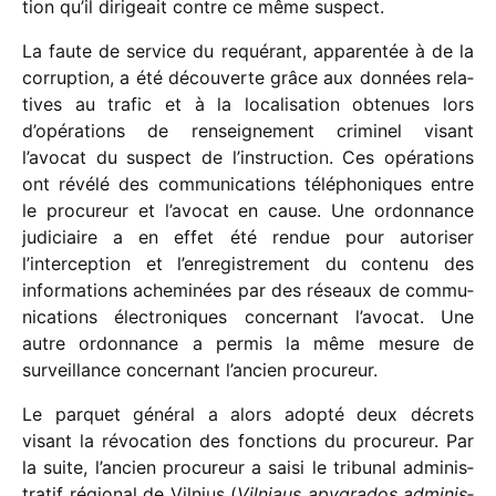
tion qu’il diri­geait contre ce même suspect.
La faute de service du requé­rant, appa­ren­tée à de la
corrup­tion, a été décou­verte grâce aux données rela­
tives au trafic et à la loca­li­sa­tion obte­nues lors
d’opérations de rensei­gne­ment crimi­nel visant
l’avocat du suspect de l’instruction. Ces opéra­tions
ont révélé des commu­ni­ca­tions télé­pho­niques entre
le procu­reur et l’avocat en cause. Une ordon­nance
judi­ciaire a en effet été rendue pour auto­ri­ser
l’interception et l’enregistrement du contenu des
infor­ma­tions ache­mi­nées par des réseaux de commu­
ni­ca­tions élec­tro­niques concer­nant l’avocat. Une
autre ordon­nance a permis la même mesure de
surveillance concer­nant l’ancien procureur.
Le parquet géné­ral a alors adopté deux décrets
visant la révo­ca­tion des fonc­tions du procu­reur. Par
la suite, l’ancien procu­reur a saisi le tribu­nal admi­nis­
tra­tif régio­nal de Vilnius (
Vilniaus apygra­dos admi­nis­