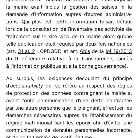
la mairie avait inclus la gestion des saisies ni la
demande d’information auprès d’autres admi­nis­tra­
tions. Qui plus est, cette infor­ma­tion faisait défaut
lors de la consul­ta­tion de l’inventaire des acti­vi­tés de
trai­te­ment sur le site web de la mairie alors qu’une
telle publi­ca­tion était requise par deux lois natio­nales
(art.
31 al. 2
LOPDGDD et art.
6bis
de la
loi 19/​2013
du 9 décembre rela­tive à la trans­pa­rence, l’accès
à l’information publique et à la bonne gouver­nance
).
Au surplus, les exigences décou­lant du prin­cipe
d’
accoun­ta­bi­lity
qui se réfère au respect des règles
de protec­tion des données contraignent la mairie à,
avant toute commu­ni­ca­tion d’une dette contrac­tée
par une autre personne que le plai­gnant, effec­tuer les
démarches néces­saires auprès de l’établissement du
régime matri­mo­nial liant les époux afin d’éviter une
commu­ni­ca­tion de données person­nelles incor­recte,
et de ce fait privée de motif légi­time.