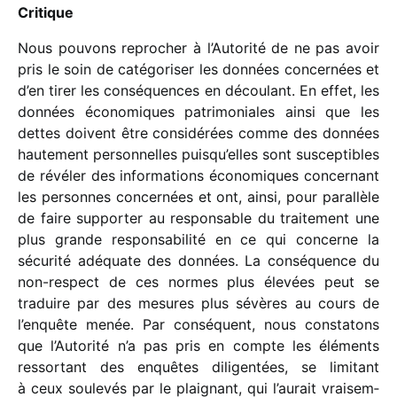
Critique
Nous pouvons repro­cher à l’Autorité de ne pas avoir
pris le soin de caté­go­ri­ser les données concer­nées et
d’en tirer les consé­quences en décou­lant. En effet, les
données écono­miques patri­mo­niales ainsi que les
dettes doivent être consi­dé­rées comme des données
haute­ment person­nelles puisqu’elles sont suscep­tibles
de révé­ler des infor­ma­tions écono­miques concer­nant
les personnes concer­nées et ont, ainsi, pour paral­lèle
de faire suppor­ter au respon­sable du trai­te­ment une
plus grande respon­sa­bi­lité en ce qui concerne la
sécu­rité adéquate des données. La consé­quence du
non-respect de ces normes plus élevées peut se
traduire par des mesures plus sévères au cours de
l’enquête menée. Par consé­quent, nous consta­tons
que l’Autorité n’a pas pris en compte les éléments
ressor­tant des enquêtes dili­gen­tées, se limi­tant
à ceux soule­vés par le plai­gnant, qui l’aurait vrai­sem­