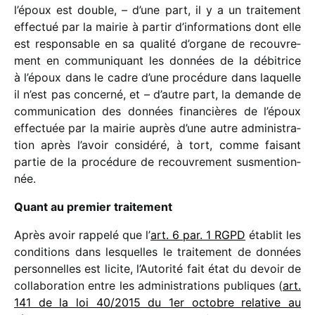
l’époux est double, – d’une part, il y a un trai­te­ment
effec­tué par la mairie à partir d’informations dont elle
est respon­sable en sa qualité d’organe de recou­vre­
ment en commu­ni­quant les données de la débi­trice
à l’époux dans le cadre d’une procé­dure dans laquelle
il n’est pas concerné, et – d’autre part, la demande de
commu­ni­ca­tion des données finan­cières de l’époux
effec­tuée par la mairie auprès d’une autre admi­nis­tra­
tion après l’avoir consi­déré, à tort, comme faisant
partie de la procé­dure de recou­vre­ment susmen­tion­
née.
Quant au premier trai­te­ment
Après avoir rappelé que l’
art. 6 par. 1 RGPD
établit les
condi­tions dans lesquelles le trai­te­ment de données
person­nelles est licite, l’Autorité fait état du devoir de
colla­bo­ra­tion entre les admi­nis­tra­tions publiques (
art.
141 de la loi 40/​2015 du 1
er
octobre rela­tive au