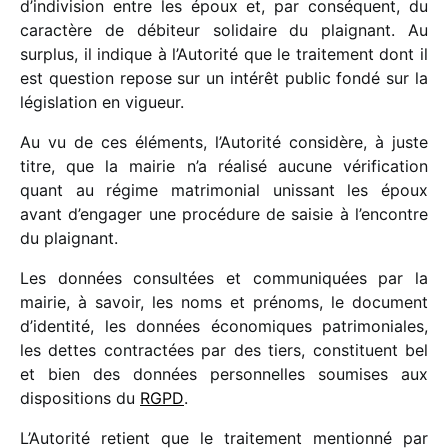
d’indivision entre les époux et, par consé­quent, du
carac­tère de débi­teur soli­daire du plai­gnant. Au
surplus, il indique à l’Autorité que le trai­te­ment dont il
est ques­tion repose sur un inté­rêt public fondé sur la
légis­la­tion en vigueur.
Au vu de ces éléments, l’Autorité
consi­dère, à juste
titre, que la mairie n’a réalisé aucune véri­fi­ca­tion
quant au régime matri­mo­nial unis­sant les époux
avant d’engager une procé­dure de saisie à l’encontre
du plai­gnant.
Les données consul­tées et commu­ni­quées par la
mairie, à savoir, les noms et prénoms, le docu­ment
d’identité, les données écono­miques patri­mo­niales,
les dettes contrac­tées par des tiers, consti­tuent bel
et bien des données person­nelles soumises aux
dispo­si­tions du
RGPD
.
L’Autorité retient que le trai­te­ment mentionné par