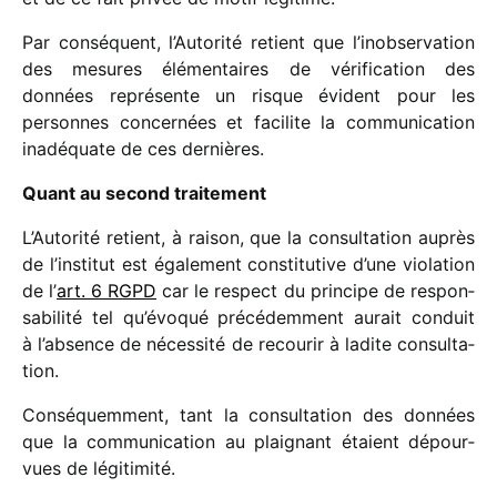
Par consé­quent, l’Autorité retient que l’inobservation
des mesures élémen­taires de véri­fi­ca­tion des
données repré­sente un risque évident pour les
personnes concer­nées et faci­lite la commu­ni­ca­tion
inadé­quate de ces dernières.
Quant au second trai­te­ment
L’Autorité retient, à raison, que la consul­ta­tion auprès
de l’institut est égale­ment consti­tu­tive d’une viola­tion
de l’
art. 6 RGPD
car le respect du prin­cipe de respon­
sa­bi­lité tel qu’évoqué précé­dem­ment aurait conduit
à l’absence de néces­sité de recou­rir à ladite consul­ta­
tion.
Conséquemment, tant la consul­ta­tion des données
que la commu­ni­ca­tion au plai­gnant étaient dépour­
vues de légi­ti­mité.