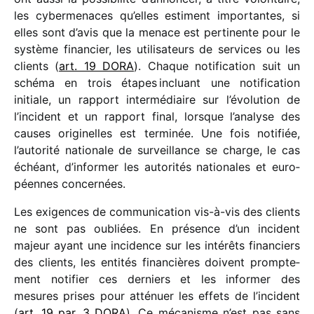
les cyber­me­naces qu’elles estiment impor­tantes, si
elles sont d’avis que la menace est perti­nente pour le
système finan­cier, les utili­sa­teurs de services ou les
clients (
art. 19 DORA
). Chaque noti­fi­ca­tion suit un
schéma en trois étapes incluant une noti­fi­ca­tion
initiale, un rapport inter­mé­diaire sur l’évolution de
l’incident et un rapport final, lorsque l’analyse des
causes origi­nelles est termi­née. Une fois noti­fiée,
l’autorité natio­nale de surveillance se charge, le cas
échéant, d’informer les auto­ri­tés natio­nales et euro­
péennes concer­nées.
Les exigences de commu­ni­ca­tion vis-à-vis des clients
ne sont pas oubliées. En présence d’un inci­dent
majeur ayant une inci­dence sur les inté­rêts finan­ciers
des clients, les enti­tés finan­cières doivent promp­te­
ment noti­fier ces derniers et les infor­mer des
mesures prises pour atté­nuer les effets de l’incident
(
art. 19 par. 3 DORA
). Ce méca­nisme n’est pas sans