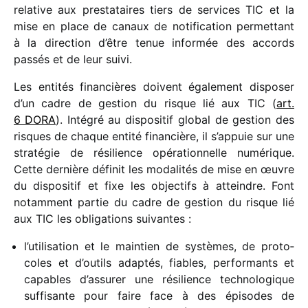
rela­tive aux pres­ta­taires tiers de services TIC et la
mise en place de canaux de noti­fi­ca­tion permet­tant
à la direc­tion d’être tenue infor­mée des accords
passés et de leur suivi.
Les enti­tés finan­cières doivent égale­ment dispo­ser
d’un cadre de gestion du risque lié aux TIC (
art.
6 DORA
). Intégré au dispo­si­tif global de gestion des
risques de chaque entité finan­cière, il s’appuie sur une
stra­té­gie de rési­lience opéra­tion­nelle numé­rique.
Cette dernière défi­nit les moda­li­tés de mise en œuvre
du dispo­si­tif et fixe les objec­tifs à atteindre. Font
notam­ment partie du cadre de gestion du risque lié
aux TIC les obli­ga­tions suivantes :
l’utilisation et le main­tien de systèmes, de proto­
coles et d’outils adap­tés, fiables, perfor­mants et
capables d’assurer une rési­lience tech­no­lo­gique
suffi­sante pour faire face à des épisodes de