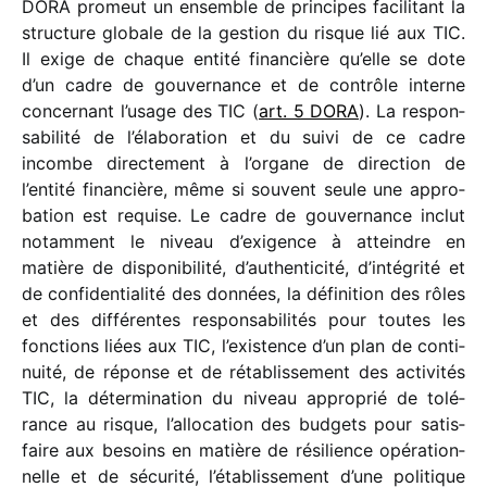
DORA promeut un ensemble de prin­cipes faci­li­tant la
struc­ture globale de la gestion du risque lié aux TIC.
Il exige de chaque entité finan­cière qu’elle se dote
d’un cadre de gouver­nance et de contrôle interne
concer­nant l’usage des TIC (
art. 5 DORA
). La respon­
sa­bi­lité de l’élaboration et du suivi de ce cadre
incombe direc­te­ment à l’organe de direc­tion de
l’entité finan­cière, même si souvent seule une appro­
ba­tion est requise. Le cadre de gouver­nance inclut
notam­ment le niveau d’exigence à atteindre en
matière de dispo­ni­bi­lité, d’authenticité, d’intégrité et
de confi­den­tia­lité des données, la défi­ni­tion des rôles
et des diffé­rentes respon­sa­bi­li­tés pour toutes les
fonc­tions liées aux TIC, l’existence d’un plan de conti­
nuité, de réponse et de réta­blis­se­ment des acti­vi­tés
TIC, la déter­mi­na­tion du niveau appro­prié de tolé­
rance au risque, l’allocation des budgets pour satis­
faire aux besoins en matière de rési­lience opéra­tion­
nelle et de sécu­rité, l’établissement d’une poli­tique