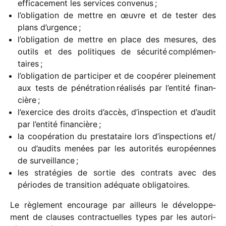
effi­ca­ce­ment les services conve­nus ;
l’obligation de mettre en œuvre et de tester des
plans d’urgence ;
l’obligation de mettre en place des mesures, des
outils et des poli­tiques de sécu­rité complé­men­
taires ;
l’obligation de parti­ci­per et de coopé­rer plei­ne­ment
aux tests de péné­tra­tion réali­sés par l’entité finan­
cière ;
l’exercice des droits d’accès, d’inspection et d’audit
par l’entité finan­cière ;
la coopé­ra­tion du pres­ta­taire lors d’inspections et/​
ou d’audits menées par les auto­ri­tés euro­péennes
de surveillance ;
les stra­té­gies de sortie des contrats avec des
périodes de tran­si­tion adéquate obli­ga­toires.
Le règle­ment encou­rage par ailleurs le déve­lop­pe­
ment de clauses contrac­tuelles types par les auto­ri­