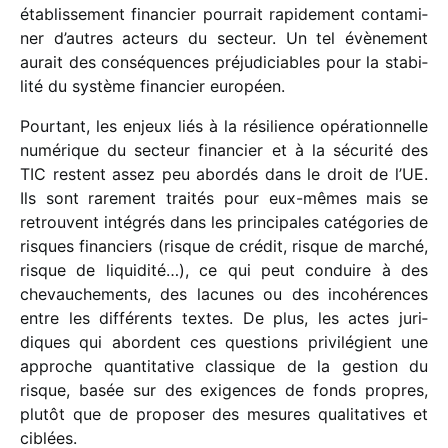
établis­se­ment finan­cier pour­rait rapi­de­ment conta­mi­
ner d’autres acteurs du secteur. Un tel évène­ment
aurait des consé­quences préju­di­ciables pour la stabi­
lité du système finan­cier euro­péen.
Pourtant, les enjeux liés à la rési­lience opéra­tion­nelle
numé­rique du secteur finan­cier et à la sécu­rité des
TIC restent assez peu abor­dés dans le droit de l’UE.
Ils sont rare­ment trai­tés pour eux-mêmes mais se
retrouvent inté­grés dans les prin­ci­pales caté­go­ries de
risques finan­ciers (risque de crédit, risque de marché,
risque de liqui­dité…), ce qui peut conduire à des
chevau­che­ments, des lacunes ou des inco­hé­rences
entre les diffé­rents textes. De plus, les actes juri­
diques qui abordent ces ques­tions privi­lé­gient une
approche quan­ti­ta­tive clas­sique de la gestion du
risque, basée sur des exigences de fonds propres,
plutôt que de propo­ser des mesures quali­ta­tives et
ciblées.