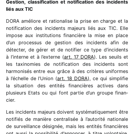
Gestion, clas­si­fi­ca­tion et noti­fi­ca­tion des inci­dents
liés aux TIC
DORA améliore et ratio­na­lise la prise en charge et la
noti­fi­ca­tion des inci­dents majeurs liés aux TIC. Elle
impose aux insti­tu­tions finan­cière la mise en place
d’un proces­sus de gestion des inci­dents afin de
détec­ter, de gérer et de noti­fier ce type d’incidents
à l’interne et à l’externe (
art. 17 DORA
). Les seuils et
les taxi­no­mies de noti­fi­ca­tion des inci­dents sont
harmo­ni­sés entre eux grâce à des critères uniformes
à l’échelle de l’Union (
art. 18 DORA
), ce qui simpli­fie
la situa­tion des enti­tés finan­cières actives dans
plusieurs Etats ou qui font partie d’un groupe finan­
cier.
Les inci­dents majeurs doivent systé­ma­ti­que­ment être
noti­fiés de manière centra­li­sée à l’autorité natio­nale
de surveillance dési­gnée, mais les enti­tés finan­cières
ont aussi la possi­bi­lité d’annoncer, à titre volon­taire,