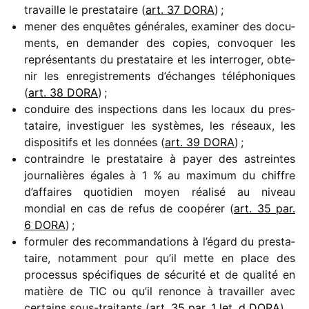
travaille le pres­ta­taire (
art. 37 DORA
) ;
mener des enquêtes géné­rales, exami­ner des docu­
ments, en deman­der des copies, convo­quer les
repré­sen­tants du pres­ta­taire et les inter­ro­ger, obte­
nir les enre­gis­tre­ments d’échanges télé­pho­niques
(
art. 38 DORA
) ;
conduire des inspec­tions dans les locaux du pres­
ta­taire, inves­ti­guer les systèmes, les réseaux, les
dispo­si­tifs et les données (
art. 39 DORA
) ;
contraindre le pres­ta­taire à payer des astreintes
jour­na­lières égales à 1 % au maxi­mum du chiffre
d’affaires quoti­dien moyen réalisé au niveau
mondial en cas de refus de coopé­rer (
art. 35 par.
6 DORA
) ;
formu­ler des recom­man­da­tions à l’égard du pres­ta­
taire, notam­ment pour qu’il mette en place des
proces­sus spéci­fiques de sécu­rité et de qualité en
matière de TIC ou qu’il renonce à travailler avec
certains sous-trai­tants (
art. 35 par. 1 let. d
DORA
).