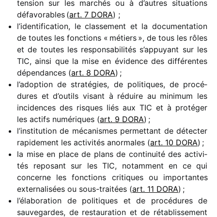
tension sur les marchés ou à d’autres situa­tions
défa­vo­rables (
art. 7 DORA
) ;
l’identification, le clas­se­ment et la docu­men­ta­tion
de toutes les fonc­tions « métiers », de tous les rôles
et de toutes les respon­sa­bi­li­tés s’appuyant sur les
TIC, ainsi que la mise en évidence des diffé­rentes
dépen­dances (
art. 8 DORA
) ;
l’adoption de stra­té­gies, de poli­tiques, de procé­
dures et d’ou­tils visant à réduire au mini­mum les
inci­dences des risques liés aux TIC et à proté­ger
les actifs numé­riques (
art. 9 DORA
) ;
l’institution de méca­nismes permet­tant de détec­ter
rapi­de­ment les acti­vi­tés anor­males (
art. 10 DORA
) ;
la mise en place de plans de conti­nuité des acti­vi­
tés repo­sant sur les TIC, notam­ment en ce qui
concerne les fonc­tions critiques ou impor­tantes
exter­na­li­sées ou sous-trai­tées (
art. 11 DORA
) ;
l’élaboration de poli­tiques et de procé­dures de
sauve­gardes, de restau­ra­tion et de réta­blis­se­ment