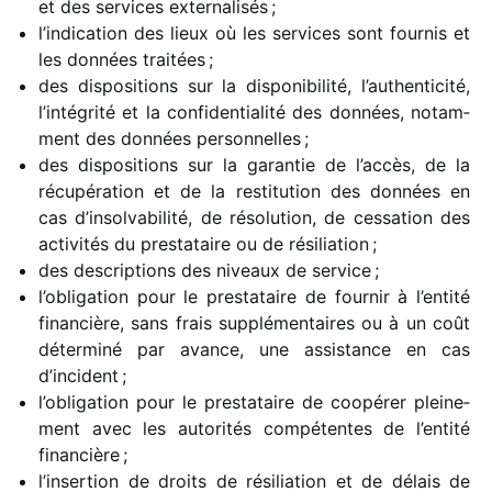
et des services exter­na­li­sés ;
l’indication des lieux où les services sont four­nis et
les données trai­tées ;
des dispo­si­tions sur la dispo­ni­bi­lité, l’authenticité,
l’intégrité et la confi­den­tia­lité des données, notam­
ment des données person­nelles ;
des dispo­si­tions sur la garan­tie de l’accès, de la
récu­pé­ra­tion et de la resti­tu­tion des données en
cas d’insolvabilité, de réso­lu­tion, de cessa­tion des
acti­vi­tés du pres­ta­taire ou de rési­lia­tion ;
des descrip­tions des niveaux de service ;
l’obligation pour le pres­ta­taire de four­nir à l’entité
finan­cière, sans frais supplé­men­taires ou à un coût
déter­miné par avance, une assis­tance en cas
d’incident ;
l’obligation pour le pres­ta­taire de coopé­rer plei­ne­
ment avec les auto­ri­tés compé­tentes de l’entité
finan­cière ;
l’insertion de droits de rési­lia­tion et de délais de