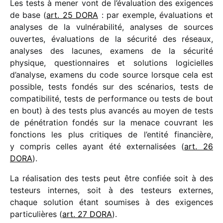
Les tests à mener vont de l’évaluation des exigences
de base (
art. 25 DORA
: par exemple, évalua­tions et
analyses de la vulné­ra­bi­lité, analyses de sources
ouvertes, évalua­tions de la sécu­rité des réseaux,
analyses des lacunes, examens de la sécu­rité
physique, ques­tion­naires et solu­tions logi­cielles
d’analyse, examens du code source lorsque cela est
possible, tests fondés sur des scéna­rios, tests de
compa­ti­bi­lité, tests de perfor­mance ou tests de bout
en bout) à des tests plus avan­cés au moyen de tests
de péné­tra­tion fondés sur la menace couvrant les
fonc­tions les plus critiques de l’entité finan­cière,
y compris celles ayant été exter­na­li­sées (
art. 26
DORA
).
La réali­sa­tion des tests peut être confiée soit à des
testeurs internes, soit à des testeurs externes,
chaque solu­tion étant soumises à des exigences
parti­cu­lières (
art. 27 DORA
).