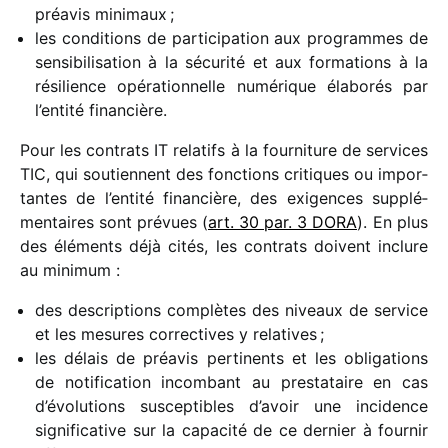
préavis mini­maux ;
les condi­tions de parti­ci­pa­tion aux programmes de
sensi­bi­li­sa­tion à la sécu­rité et aux forma­tions à la
rési­lience opéra­tion­nelle numé­rique élabo­rés par
l’entité finan­cière.
Pour les contrats IT rela­tifs à la four­ni­ture de services
TIC, qui soutiennent des fonc­tions critiques ou impor­
tantes de l’en­tité finan­cière, des exigences supplé­
men­taires sont prévues (
art. 30 par. 3 DORA
). En plus
des éléments déjà cités, les contrats doivent inclure
au mini­mum :
des descrip­tions complètes des niveaux de service
et les mesures correc­tives y rela­tives ;
les délais de préavis perti­nents et les obli­ga­tions
de noti­fi­ca­tion incom­bant au pres­ta­taire en cas
d’évolutions suscep­tibles d’avoir une inci­dence
signi­fi­ca­tive sur la capa­cité de ce dernier à four­nir