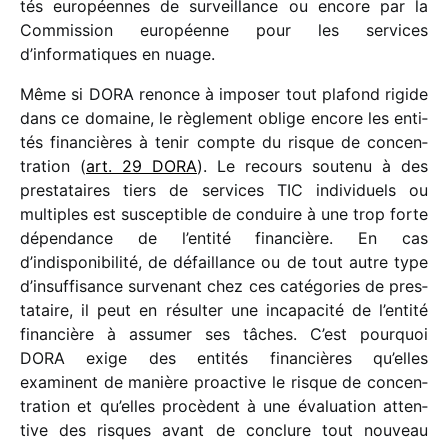
tés euro­péennes de surveillance ou encore par la
Commission euro­péenne pour les services
d’informatiques en nuage.
Même si DORA renonce à impo­ser tout plafond rigide
dans ce domaine, le règle­ment oblige encore les enti­
tés finan­cières à tenir compte du risque de concen­
tra­tion (
art. 29 DORA
). Le recours soutenu à des
pres­ta­taires tiers de services TIC indi­vi­duels ou
multiples est suscep­tible de conduire à une trop forte
dépen­dance de l’entité finan­cière. En cas
d’indisponibilité, de défaillance ou de tout autre type
d’insuffisance surve­nant chez ces caté­go­ries de pres­
ta­taire, il peut en résul­ter une inca­pa­cité de l’entité
finan­cière à assu­mer ses tâches. C’est pour­quoi
DORA exige des enti­tés finan­cières qu’elles
examinent de manière proac­tive le risque de concen­
tra­tion et qu’elles procèdent à une évalua­tion atten­
tive des risques avant de conclure tout nouveau