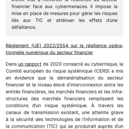
finan­cier face aux cyber­me­naces. Il impose la
mise en place de mesures pour gérer les risques
liés aux TIC et atté­nuer les effets d’une
défaillance.
Règlement (UE) 2022/​2554 sur la rési­lience opéra­
tion­nelle numé­rique du secteur finan­cier
Dans
un rapport
de 2020 consa­cré au cyber­risque, le
Comité euro­péen du risque systé­mique (CERS) a mis
en évidence que la déma­té­ria­li­sa­tion du secteur
finan­cier et le niveau élevé d’in­ter­con­nexion entre les
enti­tés finan­cières, les marchés finan­ciers et les infra­
struc­tures des marchés finan­ciers remplissent les
condi­tions d’un risque systé­mique. À travers les
canaux de trans­mis­sion exis­tant, une atteinte grave
à la sécu­rité des tech­no­lo­gies de l’information et de
la commu­ni­ca­tion (TIC) qui se produi­rait auprès d’un