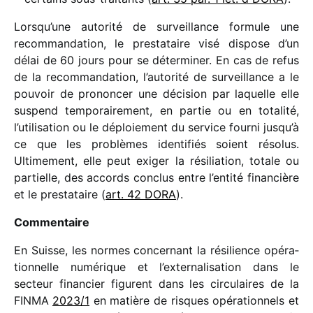
Lorsqu’une auto­rité de surveillance formule une
recom­man­da­tion, le pres­ta­taire visé dispose d’un
délai de 60 jours pour se déter­mi­ner. En cas de refus
de la recom­man­da­tion, l’autorité de surveillance a le
pouvoir de pronon­cer une déci­sion par laquelle elle
suspend tempo­rai­re­ment, en partie ou en tota­lité,
l’utilisation ou le déploie­ment du service fourni jusqu’à
ce que les problèmes iden­ti­fiés soient réso­lus.
Ultimement, elle peut exiger la rési­lia­tion, totale ou
partielle, des accords conclus entre l’entité finan­cière
et le pres­ta­taire (
art. 42 DORA
).
Commentaire
En Suisse, les normes concer­nant la rési­lience opéra­
tion­nelle numé­rique et l’externalisation dans le
secteur finan­cier figurent dans les circu­laires de la
FINMA
2023/​1
en matière de risques opéra­tion­nels et