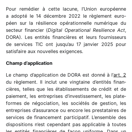
Pour remé­dier à cette lacune, l’Union euro­péenne
a adopté le 14 décembre 2022 le règle­ment euro­
péen sur la rési­lience opéra­tion­nelle numé­rique du
secteur finan­cier (
Digital Operational Resilience Act
,
DORA). Les enti­tés finan­cières et leurs four­nis­seurs
de services TIC ont jusqu’au 17 janvier 2025 pour
satis­faire aux nouvelles exigences.
Champ d’application
Le champ d’application de DORA est donné à l’
art. 2
du règle­ment. Il inclut une ving­taine d’en­ti­tés finan­
cières, telles que les établis­se­ments de crédit et de
paie­ment, les entre­prises d’investissement, les plate­
formes de négo­cia­tion, les socié­tés de gestion, les
entre­prises d’assurance ou encore les pres­ta­taires de
services de finan­ce­ment parti­ci­pa­tif. L’ensemble des
dispo­si­tions n’est cepen­dant pas appli­cable à toutes
les enti­tés finan­cières de façon uniforme. Dans un