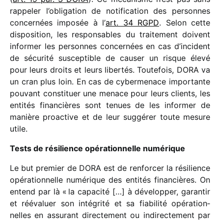
rappe­ler l’obligation de noti­fi­ca­tion des personnes
concer­nées impo­sée à l’
art. 34 RGPD
. Selon cette
dispo­si­tion, les respon­sables du trai­te­ment doivent
infor­mer les personnes concer­nées en cas d’incident
de sécu­rité suscep­tible de causer un risque élevé
pour leurs droits et leurs liber­tés. Toutefois, DORA va
un cran plus loin. En cas de cyber­me­nace impor­tante
pouvant consti­tuer une menace pour leurs clients, les
enti­tés finan­cières sont tenues de les infor­mer de
manière proac­tive et de leur suggé­rer toute mesure
utile.
Tests de rési­lience opéra­tion­nelle numé­rique
Le but premier de DORA est de renfor­cer la rési­lience
opéra­tion­nelle numé­rique des enti­tés finan­cières. On
entend par là « la capa­cité […] à déve­lop­per, garan­tir
et rééva­luer son inté­grité et sa fiabi­lité opéra­tion­
nelles en assu­rant direc­te­ment ou indi­rec­te­ment par