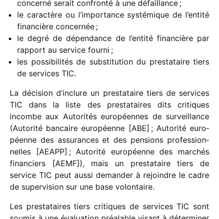
concerné serait confronté à une défaillance ;
le carac­tère ou l’importance systé­mique de l’entité
finan­cière concer­née ;
le degré de dépen­dance de l’entité finan­cière par
rapport au service fourni ;
les possi­bi­li­tés de substi­tu­tion du pres­ta­taire tiers
de services TIC.
La déci­sion d’inclure un pres­ta­taire tiers de services
TIC dans la liste des pres­ta­taires dits critiques
incombe aux Autorités euro­péennes de surveillance
(Autorité bancaire euro­péenne [ABE] ; Autorité euro­
péenne des assu­rances et des pensions profes­sion­
nelles [AEAPP] ; Autorité euro­péenne des marchés
finan­ciers [AEMF]), mais un pres­ta­taire tiers de
service TIC peut aussi deman­der à rejoindre le cadre
de super­vi­sion sur une base volon­taire.
Les pres­ta­taires tiers critiques de services TIC sont
soumis à une évalua­tion préa­lable visant à déter­mi­ner