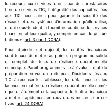
le recours aux services four­nis par des pres­ta­taires
tiers de services TIC, l’intégralité des capa­ci­tés liées
aux TIC néces­saires pour garan­tir la sécu­rité des
réseaux et des systèmes d’information qu’elle utilise,
et qui sous-tendent la four­ni­ture conti­nue de services
finan­ciers et leur qualité, y compris en cas de pertur­
ba­tions » (
art. 3 par. 1 DORA
).
Pour atteindre cet objec­tif, les enti­tés finan­cières
sont tenues de mettre au point un programme solide
et complet de tests de rési­lience opéra­tion­nelle
numé­rique. Pareil programme vise à évaluer l’état de
prépa­ra­tion en vue du trai­te­ment d’incidents liés aux
TIC, à recen­ser les faiblesses, les défaillances et les
lacunes en matière de rési­lience opéra­tion­nelle numé­
rique et à démon­trer la capa­cité de l’entité finan­cière
à mettre rapi­de­ment en œuvre des mesures correc­
tives (
art. 24 DORA
).