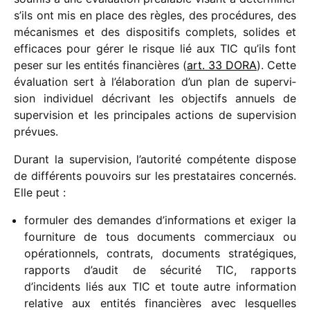
s’ils ont mis en place des règles, des procé­dures, des
méca­nismes et des dispo­si­tifs complets, solides et
effi­caces pour gérer le risque lié aux TIC qu’ils font
peser sur les enti­tés finan­cières (
art. 33 DORA
). Cette
évalua­tion sert à l’élaboration d’un plan de super­vi­
sion indi­vi­duel décri­vant les objec­tifs annuels de
super­vi­sion et les prin­ci­pales actions de super­vi­sion
prévues.
Durant la super­vi­sion, l’autorité compé­tente dispose
de diffé­rents pouvoirs sur les pres­ta­taires concer­nés.
Elle peut :
formu­ler des demandes d’informations et exiger la
four­ni­ture de tous docu­ments commer­ciaux ou
opéra­tion­nels, contrats, docu­ments stra­té­giques,
rapports d’audit de sécu­rité TIC, rapports
d’incidents liés aux TIC et toute autre infor­ma­tion
rela­tive aux enti­tés finan­cières avec lesquelles