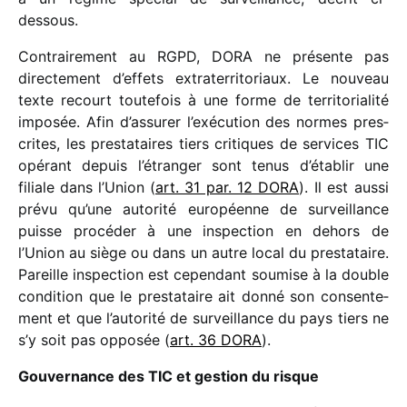
dessous.
Contrairement au RGPD, DORA ne présente pas
direc­te­ment d’effets extra­ter­ri­to­riaux. Le nouveau
texte recourt toute­fois à une forme de terri­to­ria­lité
impo­sée. Afin d’assurer l’exécution des normes pres­
crites, les pres­ta­taires tiers critiques de services TIC
opérant depuis l’étran­ger sont tenus d’établir une
filiale dans l’Union (
art. 31 par. 12 DORA
). Il est aussi
prévu qu’une auto­rité euro­péenne de surveillance
puisse procé­der à une inspec­tion en dehors de
l’Union au siège ou dans un autre local du pres­ta­taire.
Pareille inspec­tion est cepen­dant soumise à la double
condi­tion que le pres­ta­taire ait donné son consen­te­
ment et que l’autorité de surveillance du pays tiers ne
s’y soit pas oppo­sée (
art. 36 DORA
).
Gouvernance des TIC et gestion du risque