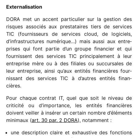
Externalisation
DORA met un accent parti­cu­lier sur la gestion des
risques asso­ciés aux pres­ta­taires tiers de services
TIC (four­nis­seurs de services cloud, de logi­ciels,
d’infrastructures numé­rique…) mais aussi aux entre­
prises qui font partie d’un groupe finan­cier et qui
four­nissent des services TIC prin­ci­pa­le­ment à leur
entre­prise mère ou à des filiales ou succur­sales de
leur entre­prise, ainsi qu’aux enti­tés finan­cières four­
nis­sant des services TIC à d’autres enti­tés finan­
cières.
Pour chaque contrat IT, quel que soit le niveau de
criti­cité ou d’importance, les enti­tés finan­cières
doivent veiller à insé­rer un certain nombre d’éléments
mini­maux (
art. 30 par. 2 DORA
), notam­ment :
une descrip­tion claire et exhaus­tive des fonc­tions