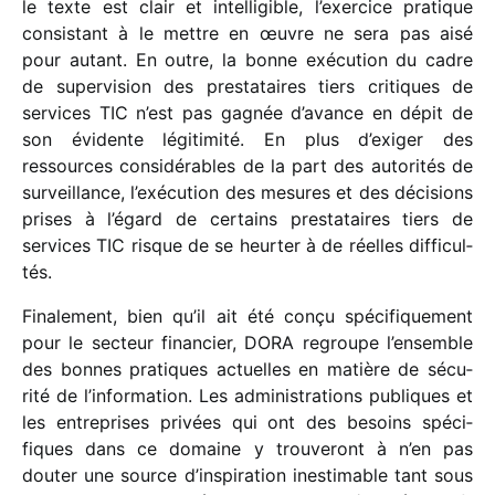
le texte est clair et intel­li­gible, l’exercice pratique
consis­tant à le mettre en œuvre ne sera pas aisé
pour autant. En outre, la bonne exécu­tion du cadre
de super­vi­sion des pres­ta­taires tiers critiques de
services TIC n’est pas gagnée d’avance en dépit de
son évidente légi­ti­mité. En plus d’exiger des
ressources consi­dé­rables de la part des auto­ri­tés de
surveillance, l’exécution des mesures et des déci­sions
prises à l’égard de certains pres­ta­taires tiers de
services TIC risque de se heur­ter à de réelles diffi­cul­
tés.
Finalement, bien qu’il ait été conçu spéci­fi­que­ment
pour le secteur finan­cier, DORA regroupe l’ensemble
des bonnes pratiques actuelles en matière de sécu­
rité de l’information. Les admi­nis­tra­tions publiques et
les entre­prises privées qui ont des besoins spéci­
fiques dans ce domaine y trou­ve­ront à n’en pas
douter une source d’inspiration ines­ti­mable tant sous