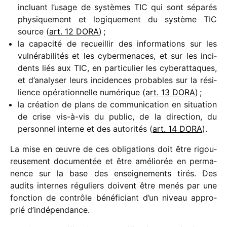
incluant l’usage de systèmes TIC qui sont sépa­rés
physi­que­ment et logi­que­ment du système TIC
source (
art. 12 DORA
) ;
la capa­cité de recueillir des infor­ma­tions sur les
vulné­ra­bi­li­tés et les cyber­me­naces, et sur les inci­
dents liés aux TIC, en parti­cu­lier les cybe­rat­taques,
et d’analyser leurs inci­dences probables sur la rési­
lience opéra­tion­nelle numé­rique (
art. 13 DORA
) ;
la créa­tion de plans de commu­ni­ca­tion en situa­tion
de crise vis-à-vis du public, de la direc­tion, du
person­nel interne et des auto­ri­tés (
art. 14 DORA
).
La mise en œuvre de ces obli­ga­tions doit être rigou­
reu­se­ment docu­men­tée et être amélio­rée en perma­
nence sur la base des ensei­gne­ments tirés. Des
audits internes régu­liers doivent être menés par une
fonc­tion de contrôle béné­fi­ciant d’un niveau appro­
prié d’indépendance.