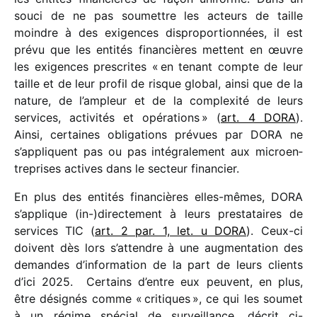
souci de ne pas soumettre les acteurs de taille
moindre à des exigences dispro­por­tion­nées, il est
prévu que les enti­tés finan­cières mettent en œuvre
les exigences pres­crites « en tenant compte de leur
taille et de leur profil de risque global, ainsi que de la
nature, de l’ampleur et de la complexité de leurs
services, acti­vi­tés et opéra­tions » (
art. 4 DORA
).
Ainsi, certaines obli­ga­tions prévues par DORA ne
s’appliquent pas ou pas inté­gra­le­ment aux microen­
tre­prises actives dans le secteur finan­cier.
En plus des enti­tés finan­cières elles-mêmes, DORA
s’ap­plique (in-)directement à leurs pres­ta­taires de
services TIC (
art. 2 par. 1, let. u DORA
). Ceux-ci
doivent dès lors s’attendre à une augmen­ta­tion des
demandes d’in­for­ma­tion de la part de leurs clients
d’ici 2025. Certains d’entre eux peuvent, en plus,
être dési­gnés comme « critiques », ce qui les soumet
à un régime spécial de surveillance, décrit ci-