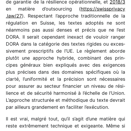
de garan­tie de la rési­lience opéra­tion­nelle, et
2018/​3
en matière d’outsourcing (
https://​swiss​pri​vacy​
.law/27
). Respectant l’ap­proche tradi­tion­nelle de la
régu­la­tion en Suisse, les textes adop­tés ne sont
néan­moins pas aussi denses et précis que ne l’est
DORA. Il serait cepen­dant inexact de vouloir ranger
DORA dans la caté­go­rie des textes rigides ou exces­
si­ve­ment pres­crip­tifs de l’UE.
Le règle­ment aborde
plutôt une approche hybride, combi­nant des prin­
cipes géné­raux bien expli­qués avec des exigences
plus précises dans des domaines spéci­fiques où la
clarté, l’uni­for­mité et la préci­sion sont néces­saires
pour assu­rer au secteur finan­cier un niveau de rési­
lience et de sécu­rité harmo­nisé à l’échelle de l’Union.
L’approche struc­tu­rée et métho­dique du texte devrait
par ailleurs gran­de­ment en faci­li­ter l’exécution.
Il est vrai, malgré tout, qu’il s’agit d’une matière qui
reste extrê­me­ment tech­nique et exigeante. Même si