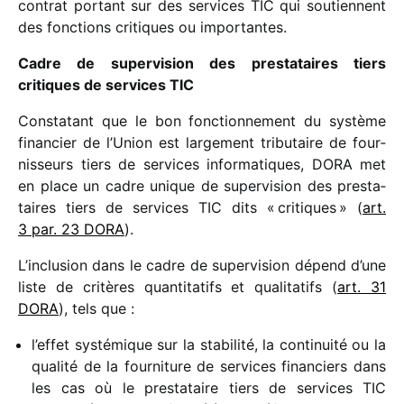
contrat portant sur des services TIC qui soutiennent
des fonc­tions critiques ou impor­tantes.
Cadre de super­vi­sion des pres­ta­taires tiers
critiques de services TIC
Constatant que le bon fonc­tion­ne­ment du système
finan­cier de l’Union est large­ment tribu­taire de four­
nis­seurs tiers de services infor­ma­tiques, DORA met
en place un cadre unique de super­vi­sion des pres­ta­
taires tiers de services TIC dits « critiques » (
art.
3 par. 23 DORA
).
L’inclusion dans le cadre de super­vi­sion dépend d’une
liste de critères quan­ti­ta­tifs et quali­ta­tifs (
art. 31
DORA
), tels que :
l’effet systé­mique sur la stabi­lité, la conti­nuité ou la
qualité de la four­ni­ture de services finan­ciers dans
les cas où le pres­ta­taire tiers de services TIC