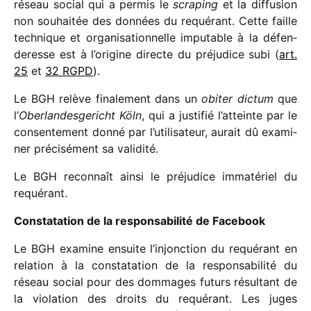
réseau social qui a permis le
scra­ping
et la diffu­sion
non souhai­tée des données du requé­rant. Cette faille
tech­nique et orga­ni­sa­tion­nelle impu­table à la défen­
de­resse est à l’origine directe du préju­dice subi (
art.
25
et
32 RGPD
).
Le BGH relève fina­le­ment dans un
obiter dictum
que
l’
Oberlandesgericht Köln
, qui a justi­fié l’atteinte par le
consen­te­ment donné par l’utilisateur, aurait dû exami­
ner préci­sé­ment sa validité.
Le BGH recon­naît ainsi le préju­dice imma­té­riel du
requérant.
Constatation de la respon­sa­bi­lité de Facebook
Le BGH examine ensuite l’injonction du requé­rant en
rela­tion à la consta­ta­tion de la respon­sa­bi­lité du
réseau social pour des dommages futurs résul­tant de
la viola­tion des droits du requé­rant. Les juges