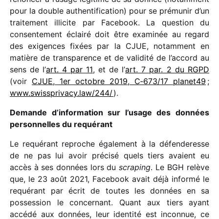
pour la double authen­ti­fi­ca­tion) pour se prému­nir d’un
trai­te­ment illi­cite par Facebook. La ques­tion du
consen­te­ment éclairé doit être exami­née au regard
des exigences fixées par la CJUE, notam­ment en
matière de trans­pa­rence et de vali­dité de l’accord au
sens de l’
art. 4 par 11
, et de l’
art. 7 par. 2 du RGPD
(voir
CJUE, 1er octobre 2019, C‑673/​17 planet49
;
www​.swiss​pri​vacy​.law/​2​44/
).
Demande d’information sur l’usage des données
person­nelles du requérant
Le requé­rant reproche égale­ment à la défen­de­resse
de ne pas lui avoir précisé quels tiers avaient eu
accès à ses données lors du
scra­ping
. Le BGH relève
que, le 23 août 2021, Facebook avait déjà informé le
requé­rant par écrit de toutes les données en sa
posses­sion le concer­nant. Quant aux tiers ayant
accédé aux données, leur iden­tité est incon­nue, ce