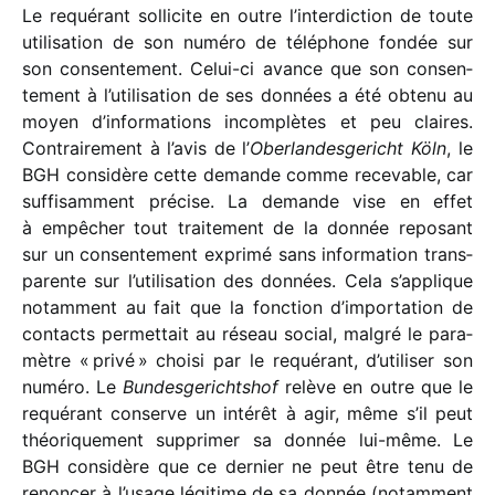
Le requé­rant solli­cite en outre l’interdiction de toute
utili­sa­tion de son numéro de télé­phone fondée sur
son consen­te­ment. Celui-ci avance que son consen­
te­ment à l’utilisation de ses données a été obtenu au
moyen d’informations incom­plètes et peu claires.
Contrairement à l’avis de l’
Oberlandesgericht Köln
, le
BGH consi­dère cette demande comme rece­vable, car
suffi­sam­ment précise. La demande vise en effet
à empê­cher tout trai­te­ment de la donnée repo­sant
sur un consen­te­ment exprimé sans infor­ma­tion trans­
pa­rente sur l’utilisation des données. Cela s’applique
notam­ment au fait que la fonc­tion d’importation de
contacts permet­tait au réseau social, malgré le para­
mètre « privé » choisi par le requé­rant, d’utiliser son
numéro. Le
Bundesgerichtshof
relève en outre que le
requé­rant conserve un inté­rêt à agir, même s’il peut
théo­ri­que­ment suppri­mer sa donnée lui-même. Le
BGH consi­dère que ce dernier ne peut être tenu de
renon­cer à l’usage légi­time de sa donnée (notam­ment