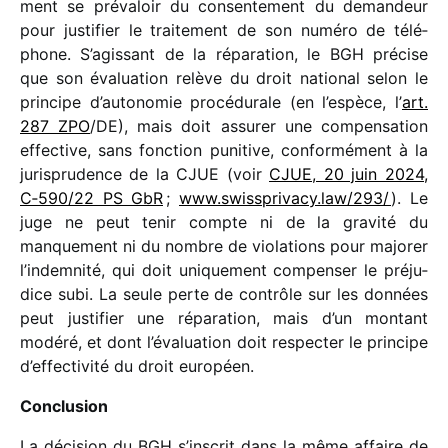
ment se préva­loir du consen­te­ment du deman­deur
pour justi­fier le trai­te­ment de son numéro de télé­
phone. S’agissant de la répa­ra­tion, le BGH précise
que son évalua­tion relève du droit natio­nal selon le
prin­cipe d’autonomie procé­du­rale (en l’espèce, l’
art.
287 ZPO
/​DE), mais doit assu­rer une compen­sa­tion
effec­tive, sans fonc­tion puni­tive, confor­mé­ment à la
juris­pru­dence de la CJUE (voir
CJUE, 20 juin 2024,
C‑590/​22 PS GbR
;
www​.swiss​pri​vacy​.law/​2​93/
). Le
juge ne peut tenir compte ni de la gravité du
manque­ment ni du nombre de viola­tions pour majo­rer
l’indemnité, qui doit unique­ment compen­ser le préju­
dice subi. La seule perte de contrôle sur les données
peut justi­fier une répa­ra­tion, mais d’un montant
modéré, et dont l’évaluation doit respec­ter le prin­cipe
d’effectivité du droit européen.
Conclusion
La déci­sion du BGH s’inscrit dans la même affaire de