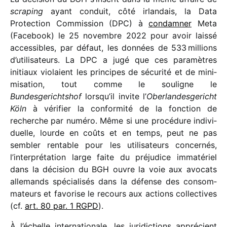
scra­ping
ayant conduit, côté irlan­dais, la Data
Protection Commission (DPC) à
condam­ner
Meta
(Facebook) le 25 novembre 2022 pour avoir laissé
acces­sibles, par défaut, les données de 533 millions
d’utilisateurs. La DPC a jugé que ces para­mètres
initiaux violaient les prin­cipes de sécu­rité et de mini­
mi­sa­tion, tout comme le souligne le
Bundesgerichtshof
lorsqu’il invite l’
Oberlandesgericht
Köln
à véri­fier la confor­mité de la fonc­tion de
recherche par numéro. Même si une procé­dure indi­vi­
duelle, lourde en coûts et en temps, peut ne pas
sembler rentable pour les utili­sa­teurs concer­nés,
l’interprétation large faite du préju­dice imma­té­riel
dans la déci­sion du BGH ouvre la voie aux avocats
alle­mands spécia­li­sés dans la défense des consom­
ma­teurs et favo­rise le recours aux actions collec­tives
(cf.
art. 80 par. 1 RGPD
).
À l’échelle inter­na­tio­nale, les juri­dic­tions appré­cient