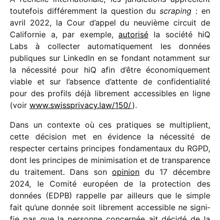
toute­fois diffé­rem­ment la ques­tion du
scra­ping
: en
avril 2022, la Cour d’appel du neuvième circuit de
Californie a, par exemple,
auto­risé
la société hiQ
Labs à collec­ter auto­ma­ti­que­ment les données
publiques sur LinkedIn en se fondant notam­ment sur
la néces­sité pour hiQ afin d’être écono­mi­que­ment
viable et sur l’absence d’attente de confi­den­tia­lité
pour des profils déjà libre­ment acces­sibles en ligne
(voir
www​.swiss​pri​vacy​.law/​1​50/
).
Dans un contexte où ces pratiques se multi­plient,
cette déci­sion met en évidence la néces­sité de
respec­ter certains prin­cipes fonda­men­taux du RGPD,
dont les prin­cipes de mini­mi­sa­tion et de trans­pa­rence
du trai­te­ment. Dans son
opinion
du 17 décembre
2024, le Comité euro­péen de la protec­tion des
données (EDPB) rappelle par ailleurs que le simple
fait qu’une donnée soit libre­ment acces­sible ne signi­
fie pas que la personne concer­née ait décidé de la