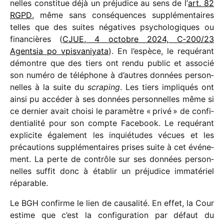
nelles consti­tue déjà un préju­dice au sens de l’
art. 82
RGPD
, même sans consé­quences supplé­men­taires
telles que des suites néga­tives psycho­lo­giques ou
finan­cières (
CJUE, 4 octobre 2024, C‑200/​23
Agentsia po vpis­va­niyata
). En l’espèce, le requé­rant
démontre que des tiers ont rendu public et asso­cié
son numéro de télé­phone à d’autres données person­
nelles à la suite du
scra­ping
. Les tiers impli­qués ont
ainsi pu accé­der à ses données person­nelles même si
ce dernier avait choisi le para­mètre « privé » de confi­
den­tia­lité pour son compte Facebook. Le requé­rant
expli­cite égale­ment les inquié­tudes vécues et les
précau­tions supplé­men­taires prises suite à cet événe­
ment. La perte de contrôle sur ses données person­
nelles suffit donc à établir un préju­dice imma­té­riel
réparable.
Le BGH confirme le lien de causa­lité. En effet, la Cour
estime que c’est la confi­gu­ra­tion par défaut du