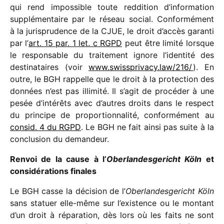
qui rend impos­sible toute reddi­tion d’information
supplé­men­taire par le réseau social. Conformément
à la juris­pru­dence de la CJUE, le droit d’accès garanti
par l’
art. 15 par. 1 let. c RGPD
peut être limité lorsque
le respon­sable du trai­te­ment ignore l’identité des
desti­na­taires (voir
www​.swiss​pri​vacy​.law/​2​16/
). En
outre, le BGH rappelle que le droit à la protec­tion des
données n’est pas illi­mité. Il s’agit de procé­der à une
pesée d’intérêts avec d’autres droits dans le respect
du prin­cipe de propor­tion­na­lité, confor­mé­ment au
consid. 4 du RGPD
. Le BGH ne fait ainsi pas suite à la
conclu­sion du demandeur.
Renvoi de la cause à l’
Oberlandesgericht Köln
et
consi­dé­ra­tions finales
Le BGH casse la déci­sion de l’
Oberlandesgericht Köln
sans statuer elle-même sur l’existence ou le montant
d’un droit à répa­ra­tion, dès lors où les faits ne sont