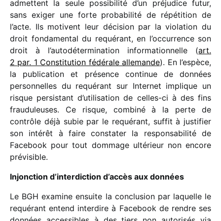
admettent la seule possi­bi­lité d’un préju­dice futur,
sans exiger une forte proba­bi­lité de répé­ti­tion de
l’acte. Ils motivent leur déci­sion par la viola­tion du
droit fonda­men­tal du requé­rant, en l’occurrence son
droit à l’autodétermination infor­ma­tion­nelle (
art.
2 par. 1 Constitution fédé­rale alle­mande
). En l’espèce,
la publi­ca­tion et présence conti­nue de données
person­nelles du requé­rant sur Internet implique un
risque persis­tant d’utilisation de celles-ci à des fins
frau­du­leuses. Ce risque, combiné à la perte de
contrôle déjà subie par le requé­rant, suffit à justi­fier
son inté­rêt à faire consta­ter la respon­sa­bi­lité de
Facebook pour tout dommage ulté­rieur non encore
prévisible.
Injonction d’interdiction d’accès aux données
Le BGH examine ensuite la conclu­sion par laquelle le
requé­rant entend inter­dire à Facebook de rendre ses
données acces­sibles à des tiers non auto­ri­sés via