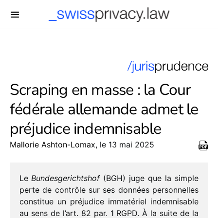
-->
Scraping en masse : la Cour
fédérale allemande admet le
préjudice indemnisable
Mallorie Ashton-Lomax
, le 13 mai 2025
Le
Bundesgerichtshof
(BGH) juge que la simple
perte de contrôle sur ses données person­nelles
consti­tue un préju­dice imma­té­riel indem­ni­sable
au sens de l’art. 82 par. 1 RGPD. À la suite de la