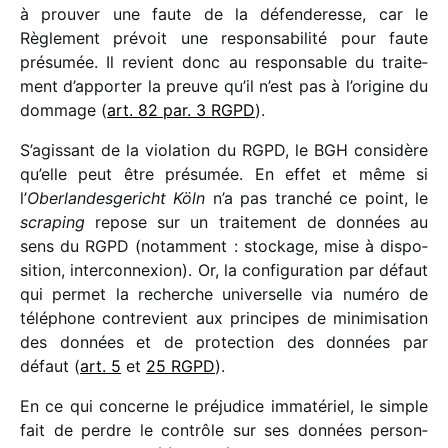
à prou­ver une faute de la défen­de­resse, car le
Règlement prévoit une respon­sa­bi­lité pour faute
présu­mée. Il revient donc au respon­sable du trai­te­
ment d’apporter la preuve qu’il n’est pas à l’origine du
dommage (
art. 82 par. 3 RGPD
).
S’agissant de la viola­tion du RGPD, le BGH consi­dère
qu’elle peut être présu­mée. En effet et même si
l’
Oberlandesgericht Köln
n’a pas tran­ché ce point, le
scra­ping
repose sur un trai­te­ment de données au
sens du RGPD (notam­ment : stockage, mise à dispo­
si­tion, inter­con­nexion). Or, la confi­gu­ra­tion par défaut
qui permet la recherche univer­selle via numéro de
télé­phone contre­vient aux prin­cipes de mini­mi­sa­tion
des données et de protec­tion des données par
défaut (
art. 5
et
25 RGPD
).
En ce qui concerne le préju­dice imma­té­riel, le simple
fait de perdre le contrôle sur ses données person­