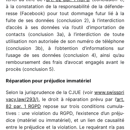
à la consta­ta­tion de la respon­sa­bi­lité de la défen­de­
resse (Facebook) pour tout dommage futur lié à la
fuite de ses données (conclu­sion 2), à l’interdiction
d’accès à ses données via l’outil d’importation de
contacts (conclu­sion 3a), à l’interdiction de toute
utili­sa­tion non auto­ri­sée de son numéro de télé­phone
(conclu­sion 3b), à l’obtention d’informations sur
l’usage de ses données (conclu­sion 4), ainsi qu’au
rembour­se­ment des frais d’avocat enga­gés avant le
procès (conclu­sion 5).
Réparation pour préju­dice immatériel
Selon la juris­pru­dence de la CJUE (voir
www​.swiss​pri​
vacy​.law/​2​93/),
le droit à répa­ra­tion prévu par l
’art.
82 par. 1 RGPD
repose sur trois condi­tions cumu­la­
tives : une viola­tion du RGPD, l’existence d’un préju­
dice (maté­riel ou imma­té­riel), et un lien de causa­lité
entre le préju­dice et la viola­tion. Le requé­rant n’a pas