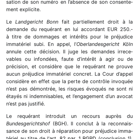
sa­tion de son numéro en l’absence de son consen­te­
ment explicite.
Le
Landgericht
Bonn
fait partiel­le­ment droit à la
demande du requé­rant en lui accor­dant EUR 250.-
à titre de dommages et inté­rêts pour le préju­dice
imma­té­riel subi. En appel, l’
Oberlandesgericht Köln
annule cette déci­sion. Il juge les demandes irre­ce­
vables ou infon­dées, faute d’intérêt à agir ou de
préci­sion, et consi­dère que le requé­rant ne prouve
aucun préju­dice imma­té­riel concret. La Cour d’appel
consi­dère en effet que la perte de contrôle invo­quée
n’est pas démon­trée, les risques évoqués ne sont ni
étayés ni indem­ni­sables, et l’engagement d’un avocat
n’est pas justifié.
Le requé­rant intro­duit un recours auprès du
Bundesgerichtshof
(BGH). Il conclut à la recon­nais­
sance de son droit à répa­ra­tion pour préju­dice imma­
té­riel au titre de l’
art. 82 par. 1 RGPD
(conclu­sion 1),