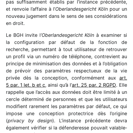
pas suffi­sam­ment établis par l’instance précé­dente,
et renvoie l’affaire à l’
Oberlandesgericht Köln
pour un
nouveau juge­ment dans le sens de ses consi­dé­ra­tions
en droit.
Le BGH invite l
’Oberlandesgericht Köln
à exami­ner si
la confi­gu­ra­tion par défaut de la fonc­tion de
recherche, permet­tant à tout utili­sa­teur de retrou­ver
un profil via un numéro de télé­phone, contre­vient au
prin­cipe de mini­mi­sa­tion des données et à l’obligation
de prévoir des para­mètres respec­tueux de la vie
privée dès la concep­tion, confor­mé­ment aux
art.
5 par. 1 let. b et c
, ainsi qu’à l’
art. 25 par. 2 RGPD
. Elle
rappelle que l’accès aux données doit être limité à un
cercle déter­miné de personnes et que les utili­sa­teurs
modi­fient rare­ment les para­mètres par défaut, ce qui
impose une concep­tion protec­trice dès l’origine
(
privacy by design
). L’instance précé­dente devra
égale­ment véri­fier si la défen­de­resse pouvait vala­ble­