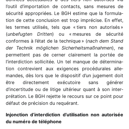
l’outil d’importation de contacts, sans mesures de
sécu­rité appro­priées. Le BGH estime que la formu­la­
tion de cette conclu­sion est trop impré­cise. En effet,
les termes utili­sés, tels que « tiers non auto­ri­sés »
(
unbe­fug­ten Dritten
) ou « mesures de sécu­rité
conformes à l’état de la tech­nique » (
nach dem Stand
der Technik mögli­chen Sicherheitsmaßnahmen
), ne
permettent pas de cerner clai­re­ment la portée de
l’interdiction solli­ci­tée. Un tel manque de déter­mi­na­
tion contre­vient aux exigences procé­du­rales alle­
mandes, dès lors que le dispo­si­tif d’un juge­ment doit
être direc­te­ment exécu­toire sans géné­rer
d’incertitude ou de litige ulté­rieur quant à son inter­
pré­ta­tion. Le BGH rejette le recours sur ce point pour
défaut de préci­sion du requérant.
Injonction d’interdiction d’utilisation non auto­ri­sée
du numéro de téléphone