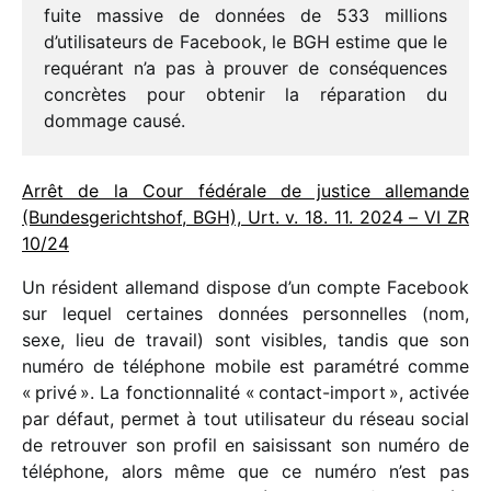
fuite massive de données de 533 millions
d’utilisateurs de Facebook, le BGH estime que le
requé­rant n’a pas à prou­ver de consé­quences
concrètes pour obte­nir la répa­ra­tion du
dommage causé.
Arrêt de la Cour fédé­rale de justice alle­mande
(Bundesgerichtshof, BGH), Urt. v. 18. 11. 2024 – VI ZR
10/​24
Un résident alle­mand dispose d’un compte Facebook
sur lequel certaines données person­nelles (nom,
sexe, lieu de travail) sont visibles, tandis que son
numéro de télé­phone mobile est para­mé­tré comme
« privé ». La fonc­tion­na­lité « contact-import », acti­vée
par défaut, permet à tout utili­sa­teur du réseau social
de retrou­ver son profil en saisis­sant son numéro de
télé­phone, alors même que ce numéro n’est pas