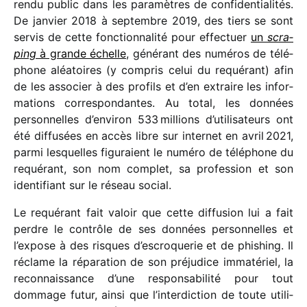
rendu public dans les para­mètres de confi­den­tia­li­tés.
De janvier 2018 à septembre 2019, des tiers se sont
servis de cette fonc­tion­na­lité pour effec­tuer
un
scra­
ping
à grande échelle
, géné­rant des numé­ros de télé­
phone aléa­toires (y compris celui du requé­rant) afin
de les asso­cier à des profils et d’en extraire les infor­
ma­tions corres­pon­dantes. Au total, les données
person­nelles d’environ 533 millions d’utilisateurs ont
été diffu­sées en accès libre sur inter­net en avril 2021,
parmi lesquelles figu­raient le numéro de télé­phone du
requé­rant, son nom complet, sa profes­sion et son
iden­ti­fiant sur le réseau social.
Le requé­rant fait valoir que cette diffu­sion lui a fait
perdre le contrôle de ses données person­nelles et
l’expose à des risques d’escroquerie et de phishing. Il
réclame la répa­ra­tion de son préju­dice imma­té­riel, la
recon­nais­sance d’une respon­sa­bi­lité pour tout
dommage futur, ainsi que l’interdiction de toute utili­