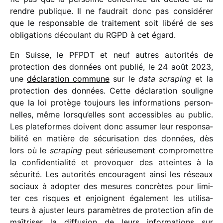
rendre publique. Il ne faudrait donc pas consi­dé­rer
que le respon­sable de trai­te­ment soit libéré de ses
obli­ga­tions décou­lant du RGPD à cet égard.
En Suisse, le PFPDT et neuf autres auto­ri­tés de
protec­tion des données ont publié, le 24 août 2023,
une
décla­ra­tion commune
sur le
data scra­ping
et la
protec­tion des données. Cette décla­ra­tion souligne
que la loi protège toujours les infor­ma­tions person­
nelles, même lorsqu’elles sont acces­sibles au public.
Les plate­formes doivent donc assu­mer leur respon­sa­
bi­lité en matière de sécu­ri­sa­tion des données, dès
lors où le
scra­ping
peut sérieu­se­ment compro­mettre
la confi­den­tia­lité et provo­quer des atteintes à la
sécu­rité. Les auto­ri­tés encou­ragent ainsi les réseaux
sociaux à adop­ter des mesures concrètes pour limi­
ter ces risques et enjoignent égale­ment les utili­sa­
teurs à ajus­ter leurs para­mètres de protec­tion afin de
maîtri­ser la diffu­sion de leurs infor­ma­tions sur