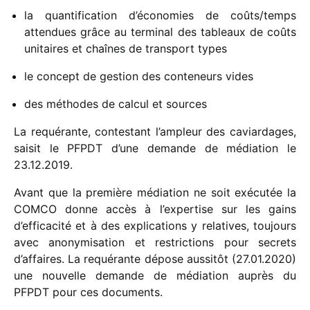
la quan­ti­fi­ca­tion d’économies de coûts/​temps
atten­dues grâce au termi­nal des tableaux de coûts
unitaires et chaînes de trans­port types
le concept de gestion des conte­neurs vides
des méthodes de calcul et sources
La requé­rante, contes­tant l’ampleur des caviar­dages,
saisit le PFPDT d’une demande de média­tion le
23.12.2019.
Avant que la première média­tion ne soit exécu­tée la
COMCO donne accès à l’expertise sur les gains
d’efficacité et à des expli­ca­tions y rela­tives, toujours
avec anony­mi­sa­tion et restric­tions pour secrets
d’affaires. La requé­rante dépose aussi­tôt (27.01.2020)
une nouvelle demande de média­tion auprès du
PFPDT pour ces docu­ments.