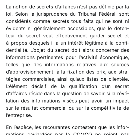
La notion de secrets d’affaires n’est pas défi­nie par la
loi. Selon la juris­pru­dence du Tribunal Fédéral, sont
consi­dé­rés comme secrets tous faits qui ne sont ni
évidents ni géné­ra­le­ment acces­sibles, que le déten­
teur du secret veut effec­ti­ve­ment garder secret et
à propos desquels il a un inté­rêt légi­time à la confi­
den­tia­lité. L’objet du secret doit alors concer­ner des
infor­ma­tions perti­nentes pour l’activité écono­mique,
telles que des infor­ma­tions rela­tives aux sources
d’approvisionnement, à la fixa­tion des prix, aux stra­
té­gies commer­ciales, ainsi qu’aux listes de clien­tèle.
L’élément déci­sif de la quali­fi­ca­tion d’un secret
d’affaires réside dans la ques­tion de savoir si la révé­
la­tion des infor­ma­tions visées peut avoir un impact
sur le résul­tat commer­cial ou sur la compé­ti­ti­vité de
l’entreprise.
En l’espèce, les recou­rantes contestent que les infor­
ma­tions caviar­dées par la COMCO ne soient pas