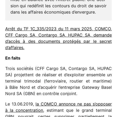
sion qui redé­fi­nit les contours du droit de savoir
dans les affaires écono­miques d’envergure.
Arrêt du TF 1C_​335/​2023 du 11 mars 2025, COMCO,
CFF Cargo SA, Contargo SA, HUPAC SA, demande
d’accès à des docu­ments proté­gés par le secret
d’affaires.
En faits
Trois socié­tés (CFF Cargo SA, Contargo SA, HUPAC
SA) projettent de réali­ser et d’exploiter ensemble un
termi­nal trimo­dal (ferro­viaire, routier et mari­time)
à Bâle Nord et d’acquérir l’entreprise Gateway Basel
Nord SA (GBN) en contrôle conjoint.
Le 13.06.2019,
la COMCO annonce ne pas s’opposer
à la concen­tra­tion
, esti­mant que le grand termi­nal
GBN pour­rait certes suppri­mer partiel­le­ment la