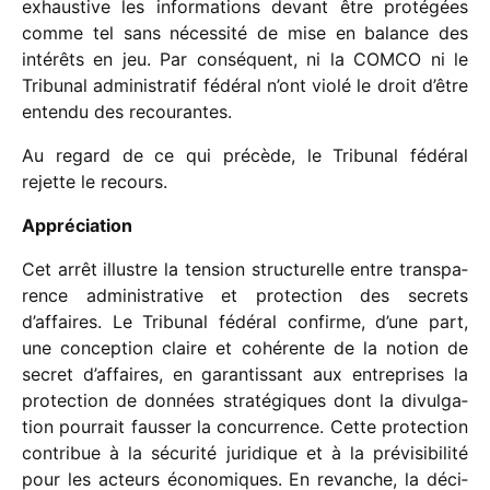
exhaus­tive les infor­ma­tions devant être proté­gées
comme tel sans néces­sité de mise en balance des
inté­rêts en jeu. Par consé­quent, ni la COMCO ni le
Tribunal admi­nis­tra­tif fédé­ral n’ont violé le droit d’être
entendu des recou­rantes.
Au regard de ce qui précède, le Tribunal fédé­ral
rejette le recours.
Appréciation
Cet arrêt illustre la tension struc­tu­relle entre trans­pa­
rence admi­nis­tra­tive et protec­tion des secrets
d’affaires. Le Tribunal fédé­ral confirme, d’une part,
une concep­tion claire et cohé­rente de la notion de
secret d’affaires, en garan­tis­sant aux entre­prises la
protec­tion de données stra­té­giques dont la divul­ga­
tion pour­rait faus­ser la concur­rence. Cette protec­tion
contri­bue à la sécu­rité juri­dique et à la prévi­si­bi­lité
pour les acteurs écono­miques. En revanche, la déci­