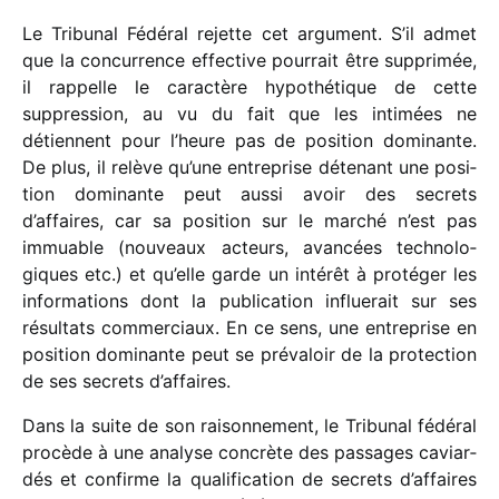
Le Tribunal Fédéral rejette cet argu­ment. S’il admet
que la concur­rence effec­tive pour­rait être suppri­mée,
il rappelle le carac­tère hypo­thé­tique de cette
suppres­sion, au vu du fait que les inti­mées ne
détiennent pour l’heure pas de posi­tion domi­nante.
De plus, il relève qu’une entre­prise déte­nant une posi­
tion domi­nante peut aussi avoir des secrets
d’affaires, car sa posi­tion sur le marché n’est pas
immuable (nouveaux acteurs, avan­cées tech­no­lo­
giques etc.) et qu’elle garde un inté­rêt à proté­ger les
infor­ma­tions dont la publi­ca­tion influe­rait sur ses
résul­tats commer­ciaux. En ce sens, une entre­prise en
posi­tion domi­nante peut se préva­loir de la protec­tion
de ses secrets d’affaires.
Dans la suite de son raison­ne­ment, le Tribunal fédé­ral
procède à une analyse concrète des passages caviar­
dés et confirme la quali­fi­ca­tion de secrets d’affaires