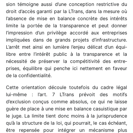
sion témoigne aussi d’une concep­tion restric­tive du
droit d’accès garanti par la LTrans, dans la mesure où
l’absence de mise en balance concrète des inté­rêts
limite la portée de la trans­pa­rence et peut donner
l’impression d’un privi­lège accordé aux entre­prises
impli­quées dans de grands projets d’infrastructure.
L’arrêt met ainsi en lumière l’enjeu déli­cat d’un équi­
libre entre l’intérêt public à la trans­pa­rence et la
néces­sité de préser­ver la compé­ti­ti­vité des entre­
prises, équi­libre qui penche ici nette­ment en faveur
de la confi­den­tia­lité.
Cette orien­ta­tion découle toute­fois du cadre légal
lui-même : l’art. 7 LTrans prévoit des motifs
d’exclusion conçus comme abso­lus, ce qui ne laisse
guère de place à une mise en balance casuis­tique par
le juge. La limite tient donc moins à la juris­pru­dence
qu’à la struc­ture de la loi, qui pour­rait, le cas échéant,
être repen­sée pour inté­grer un méca­nisme plus