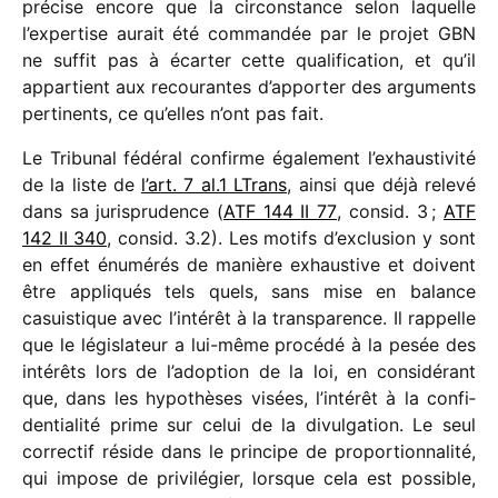
précise encore que la circons­tance selon laquelle
l’expertise aurait été comman­dée par le projet GBN
ne suffit pas à écar­ter cette quali­fi­ca­tion, et qu’il
appar­tient aux recou­rantes d’apporter des argu­ments
perti­nents, ce qu’elles n’ont pas fait.
Le Tribunal fédé­ral
confirme égale­ment l’exhaustivité
de la liste de
l’art. 7 al.1 LTrans
, ainsi que déjà relevé
dans sa juris­pru­dence (
ATF 144 II 77
, consid. 3 ;
ATF
142 II 340
, consid. 3.2). Les motifs d’exclusion y sont
en effet énumé­rés de manière exhaus­tive et doivent
être appli­qués tels quels, sans mise en balance
casuis­tique avec l’intérêt à la trans­pa­rence. Il rappelle
que le légis­la­teur a lui-même procédé à la pesée des
inté­rêts lors de l’adoption de la loi, en consi­dé­rant
que, dans les hypo­thèses visées, l’intérêt à la confi­
den­tia­lité prime sur celui de la divul­ga­tion. Le seul
correc­tif réside dans le prin­cipe de propor­tion­na­lité,
qui impose de privi­lé­gier, lorsque cela est possible,