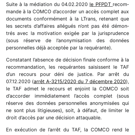
Suite à la média­tion du 04.02.2020
le PFPDT
recom­
mande à la COMCO
d’accorder un accès complet aux
docu­ments confor­mé­ment à la LTrans, rete­nant que
les secrets d’affaires allé­gués n’ont pas été démon­
trés avec la moti­va­tion exigée par la juris­pru­dence
(sous réserve de l’anonymisation des données
person­nelles déjà accep­tée par la requé­rante).
Constatant l’absence de déci­sion finale conforme à la
recom­man­da­tion, les requé­rantes saisissent le TAF
d’un recours pour déni de justice. Par arrêt du
07.12.2020 (
arrêt A‑3215/​2020 du 7 décembre 2020
),
le TAF admet le recours et enjoint la COMCO soit
d’accorder immé­dia­te­ment l’accès complet (sous
réserve des données person­nelles anony­mi­sées qui
ne sont plus liti­gieuses), soit, à défaut, de limi­ter le
droit d’accès par une déci­sion atta­quable.
En exécu­tion de l’arrêt du TAF, la COMCO rend le