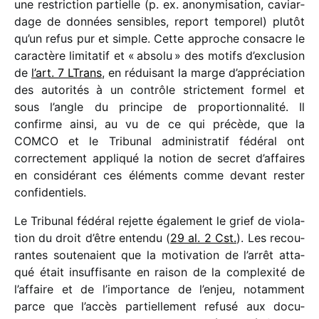
une restric­tion partielle (p. ex. anony­mi­sa­tion, caviar­
dage de données sensibles, report tempo­rel) plutôt
qu’un refus pur et simple. Cette approche consacre le
carac­tère limi­ta­tif et « absolu » des motifs d’exclusion
de
l’art. 7 LTrans
, en rédui­sant la marge d’appréciation
des auto­ri­tés à un contrôle stric­te­ment formel et
sous l’angle du prin­cipe de propor­tion­na­lité. Il
confirme ainsi, au vu de ce qui précède, que la
COMCO et le Tribunal admi­nis­tra­tif fédé­ral ont
correc­te­ment appli­qué la notion de secret d’affaires
en consi­dé­rant ces éléments comme devant rester
confi­den­tiels.
Le Tribunal fédé­ral rejette égale­ment le grief de viola­
tion du droit d’être entendu (
29 al. 2 Cst.
). Les recou­
rantes soute­naient que la moti­va­tion de l’arrêt atta­
qué était insuf­fi­sante en raison de la complexité de
l’affaire et de l’importance de l’enjeu, notam­ment
parce que l’accès partiel­le­ment refusé aux docu­