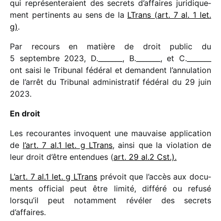
qui repré­sen­te­raient des secrets d’affaires juri­di­que­
ment perti­nents au sens de la
LTrans (art. 7 al. 1 let.
g)
.
Par recours en matière de droit public du
5 septembre 2023, D._______, B._______, et C._______
ont saisi le Tribunal fédé­ral et demandent l’annulation
de l’arrêt du Tribunal admi­nis­tra­tif fédé­ral du 29 juin
2023.
En droit
Les recou­rantes invoquent une mauvaise appli­ca­tion
de
l’art. 7 al.1 let. g LTrans
, ainsi que la viola­tion de
leur droit d’être enten­dues (
art. 29 al.2 Cst.).
L’art. 7 al.1 let. g LTrans
prévoit que l’accès aux docu­
ments offi­cial peut être limité, différé ou refusé
lorsqu’il peut notam­ment révé­ler des secrets
d’affaires.