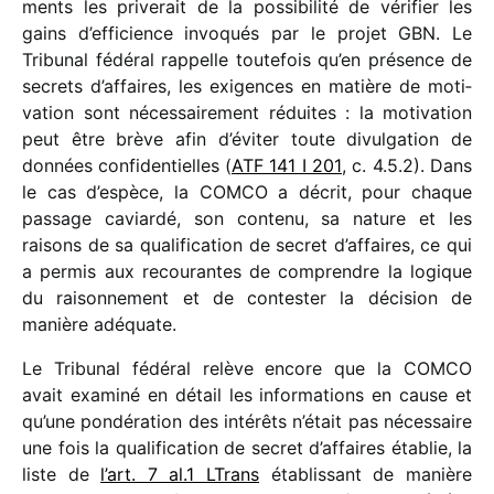
ments les prive­rait de la possi­bi­lité de véri­fier les
gains d’efficience invo­qués par le projet GBN. Le
Tribunal fédé­ral rappelle toute­fois qu’en présence de
secrets d’affaires, les exigences en matière de moti­
va­tion sont néces­sai­re­ment réduites : la moti­va­tion
peut être brève afin d’éviter toute divul­ga­tion de
données confi­den­tielles (
ATF 141 I 201
, c. 4.5.2). Dans
le cas d’espèce, la COMCO a décrit, pour chaque
passage caviardé, son contenu, sa nature et les
raisons de sa quali­fi­ca­tion de secret d’affaires, ce qui
a permis aux recou­rantes de comprendre la logique
du raison­ne­ment et de contes­ter la déci­sion de
manière adéquate.
Le Tribunal fédé­ral relève encore que la COMCO
avait examiné en détail les infor­ma­tions en cause et
qu’une pondé­ra­tion des inté­rêts n’était pas néces­saire
une fois la quali­fi­ca­tion de secret d’affaires établie, la
liste de
l’art. 7 al.1 LTrans
établis­sant de manière