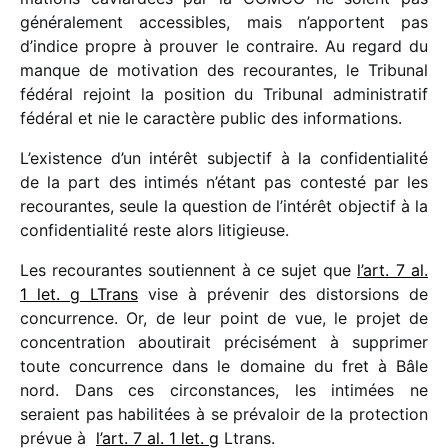
géné­ra­le­ment acces­sibles, mais n’apportent pas
d’indice propre à prou­ver le contraire. Au regard du
manque de moti­va­tion des recou­rantes, le Tribunal
fédé­ral rejoint la posi­tion du Tribunal admi­nis­tra­tif
fédé­ral et nie le carac­tère public des infor­ma­tions.
L’existence d’un inté­rêt subjec­tif à la confi­den­tia­lité
de la part des inti­més n’étant pas contesté par les
recou­rantes, seule la ques­tion de l’intérêt objec­tif à la
confi­den­tia­lité reste alors liti­gieuse.
Les recou­rantes soutiennent à ce sujet que
l’art. 7 al.
1 let. g LTrans
vise à préve­nir des distor­sions de
concur­rence. Or, de leur point de vue, le projet de
concen­tra­tion abou­ti­rait préci­sé­ment à suppri­mer
toute concur­rence dans le domaine du fret à Bâle
nord. Dans ces circons­tances, les inti­mées ne
seraient pas habi­li­tées à se préva­loir de la protec­tion
prévue à
l’art. 7 al. 1 let. g
Ltrans.