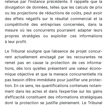
rete­nue par l’instance précé­dente. Il rappelle que la
divul­ga­tion de données, telles que les calculs de prix
ou les projec­tions de réduc­tions de coûts, peut avoir
des effets néga­tifs sur le résul­tat commer­cial et la
compé­ti­ti­vité des entre­prises concer­nées, dans la
mesure où les concur­rents pour­raient adap­ter leurs
propres stra­té­gies ou exploi­ter ces infor­ma­tions
à leur profit.
Le Tribunal souligne que l’absence de projet concur­
rent actuel­le­ment envi­sagé par les recou­rantes ne
remet pas en cause la protec­tion de ces infor­ma­
tions, dès lors qu’elles présentent une valeur écono­
mique objec­tive et que la menace concur­ren­tielle n’a
pas besoin d’être immé­diate pour justi­fier une protec­
tion. En ce sens, les quan­ti­fi­ca­tions conte­nues notam­
ment dans les actes et dans l’expertise sur les gains
d’efficacité consti­tuent des infor­ma­tions stra­té­giques
dont la protec­tion se justi­fie plei­ne­ment. Le Tribunal