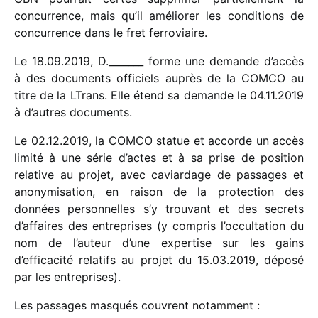
concur­rence, mais
qu’il
améliore
r
les condi­tions de
concur­rence dans le fret ferro­viaire.
Le 18.09.2019, D._______ forme une demande d’accès
à des docu­ments offi­ciels auprès de la COMCO au
titre de la LTrans. Elle étend sa demande le 04.11.2019
à d’autres docu­ments.
Le 02.12.2019, la COMCO statue et accorde un accès
limité à une série d’actes et à sa prise de posi­tion
rela­tive au projet
,
avec caviar­dage de passages et
anony­mi­sa­tion, en raison de la protec­tion des
données person­nelles s’y trou­vant et des secrets
d’affaires des entre­prises (y compris l’occultation du
nom de l’auteur d’une exper­tise sur les gains
d’efficacité rela­tifs au projet du 15.03.2019, déposé
par les entre­prises).
Les passages masqués couvrent notam­ment :