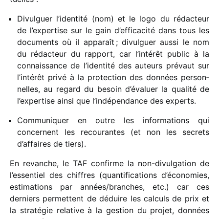
Divulguer l’identité (nom) et le logo du rédac­teur
de l’expertise sur le gain d’efficacité dans tous les
docu­ments où il appa­raît ;
divul­guer aussi le nom
du rédac­teur du rapport, car l’intérêt public à la
connais­sance de l’identité des auteurs prévaut sur
l’intérêt privé à la protec­tion des données person­
nelles, au regard du besoin d’évaluer la qualité de
l’expertise ainsi que l’indépendance des experts.
Communiquer en outre les infor­ma­tions qui
concernent les recou­rantes (et non les secrets
d’affaires de tiers).
En revanche, le TAF confirme la non-divul­ga­tion de
l’essentiel des chiffres (quan­ti­fi­ca­tions d’économies,
esti­ma­tions par années/​branches, etc.) car ces
derniers permettent de déduire les calculs de prix et
la stra­té­gie rela­tive à la gestion du projet, données