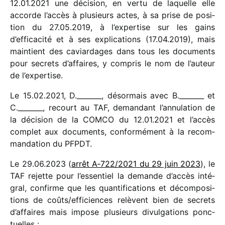
12.01.2021 une déci­sion, en vertu de laquelle elle
accorde l’accès à plusieurs actes, à sa prise de posi­
tion du 27.05.2019, à l’expertise sur les gains
d’efficacité et à ses expli­ca­tions (17.04.2019), mais
main­tient des caviar­dages dans tous les docu­ments
pour secrets d’affaires, y compris le nom de l’auteur
de l’expertise.
Le 15.02.2021, D._______, désor­mais avec B._______ et
C._______, recourt au TAF, deman­dant l’annulation de
la déci­sion
de la COMCO
du 12.01.2021 et l’accès
complet aux docu­ments, confor­mé­ment à la recom­
man­da­tion du PFPDT.
Le 29.06.2023 (
arrêt A‑722/​2021 du 29 juin 2023
), le
TAF rejette pour l’essentiel la demande d’accès inté­
gral, confirme que les quan­ti­fi­ca­tions et décom­po­si­
tions de coûts/​efficiences relèvent bien de secrets
d’affaires mais impose plusieurs divul­ga­tions ponc­
tuelles :