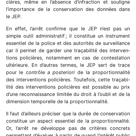
cières, même en l’absence d’infraction et souligne
l’importance de la conser­va­tion des données dans
le JEP.
En effet, l’arrêt confirme que le JEP n’est pas un
simple outil admi­nis­tra­tif ; il consti­tue un instru­ment
essen­tiel de la police et des auto­ri­tés de surveillance
car il permet de garder une traça­bi­lité des inter­ven­
tions poli­cières, notam­ment en cas de contes­ta­tion
ulté­rieure. En d’autres termes, le JEP sert de trace
pour le contrôle
a poste­riori
de la propor­tion­na­lité
des inter­ven­tions poli­cières. Toutefois, cette traça­bi­
lité des inter­ven­tions poli­cières est possible au prix
d’une recon­nais­sance limi­tée du droit à l’oubli et de la
dimen­sion tempo­relle de la proportionnalité.
Il faut d’ailleurs préci­ser que la durée de conser­va­tion
consti­tue un aspect essen­tiel de la propor­tion­na­lité.
Or, l’arrêt ne déve­loppe pas de critères concrets
permet­tant d’évaluer à partir de quand l’intérêt public