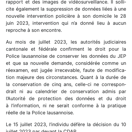
rapport et des images de vidéo­sur­veillance. Il solli­
cite égale­ment la suppres­sion de données liées à une
nouvelle inter­ven­tion poli­cière à son domi­cile le 28
juin 2023, inter­ven­tion qui n’a donné lieu à aucun
reproche à son encontre.
Au mois de juillet 2023, les auto­ri­tés judi­ciaires
canto­nale et fédé­rale confirment le droit pour la
Police lausan­noise de conser­ver les données du JEP
et que sa nouvelle demande, consi­dé­rée comme un
réexa­men, est jugée irre­ce­vable, faute de modi­fi­ca­
tion majeure des circons­tances. Quant à la durée de
la conser­va­tion de cinq ans, celle-ci ne corres­pon­
drait ni au calen­drier de conser­va­tion admis par
l’Autorité de protec­tion des données et du droit
à l’information, ni ne serait conforme à la pratique
réelle de la Police lausannoise.
Le 15 juillet 2023, l’individu défère la déci­sion du 10
juillet 2023 par devant la CDAP.