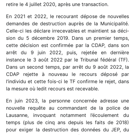
retire le 4 juillet 2020, après une transaction.
En 2021 et 2022, le recou­rant dépose de nouvelles
demandes de destruc­tion auprès de la Municipalité.
Celle-ci les déclare irre­ce­vables et main­tient sa déci­
sion du 5 décembre 2019. Dans un premier temps,
cette déci­sion est confir­mée par la CDAP, dans son
arrêt du 9 juin 2022, puis, reje­tée en dernière
instance le 3 août 2022 par le Tribunal fédé­ral (TF).
Dans un second temps, par arrêt du 9 août 2022, la
CDAP rejette à nouveau le recours déposé par
l’individu et cette fois-ci le TF confirme le rejet, dans
la mesure où ledit recours est recevable.
En juin 2023, la personne concer­née adresse une
nouvelle requête au comman­dant de la police de
Lausanne, invo­quant notam­ment l’écoulement du
temps (plus de cinq ans depuis les faits de 2018)
pour exiger la destruc­tion des données du JEP, du