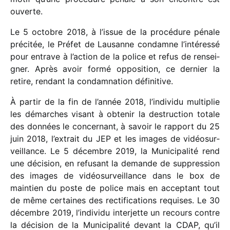
ouverte.
Le 5 octobre 2018, à l’issue de la procé­dure pénale
préci­tée, le Préfet de Lausanne condamne l’intéressé
pour entrave à l’action de la police et refus de rensei­
gner. Après avoir formé oppo­si­tion, ce dernier la
retire, rendant la condam­na­tion définitive.
À partir de la fin de l’année 2018, l’individu multi­plie
les démarches visant à obte­nir la destruc­tion totale
des données le concer­nant, à savoir le rapport du 25
juin 2018, l’extrait du JEP et les images de vidéo­sur­
veillance. Le 5 décembre 2019, la Municipalité rend
une déci­sion, en refu­sant la demande de suppres­sion
des images de vidéo­sur­veillance dans le box de
main­tien du poste de police mais en accep­tant tout
de même certaines des recti­fi­ca­tions requises. Le 30
décembre 2019, l’individu inter­jette un recours contre
la déci­sion de la Municipalité devant la CDAP, qu’il