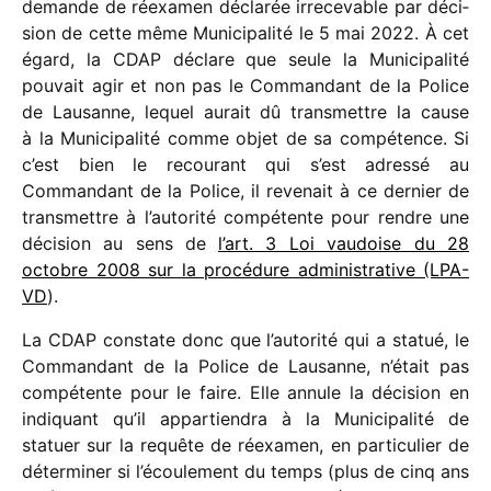
demande de réexa­men décla­rée irre­ce­vable par déci­
sion de cette même Municipalité le 5 mai 2022. À cet
égard, la CDAP déclare que seule la Municipalité
pouvait agir et non pas le Commandant de la Police
de Lausanne, lequel aurait dû trans­mettre la cause
à la Municipalité comme objet de sa compé­tence. Si
c’est bien le recou­rant qui s’est adressé au
Commandant de la Police, il reve­nait à ce dernier de
trans­mettre à l’au­to­rité compé­tente pour rendre une
déci­sion au sens de
l’art. 3 Loi vaudoise du 28
octobre 2008 sur la procé­dure admi­nis­tra­tive (LPA-
VD
).
La CDAP constate donc que l’au­to­rité qui a statué, le
Commandant de la Police de Lausanne, n’était pas
compé­tente pour le faire. Elle annule la déci­sion en
indi­quant qu’il appar­tien­dra à la Municipalité de
statuer sur la requête de réexa­men, en parti­cu­lier de
déter­mi­ner si l’écou­le­ment du temps (plus de cinq ans