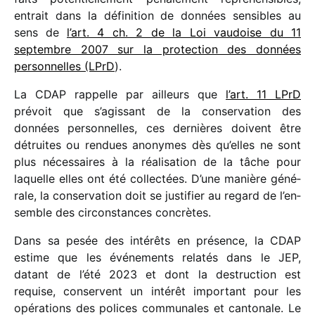
entrait dans la défi­ni­tion de données sensibles au
sens de
l’art. 4 ch. 2 de la Loi vaudoise du 11
septembre 2007 sur la protec­tion des données
person­nelles (LPrD
).
La CDAP rappelle par ailleurs que
l’art. 11 LPrD
prévoit que s’agissant de la conser­va­tion des
données person­nelles, ces dernières doivent être
détruites ou rendues anonymes dès qu’elles ne sont
plus néces­saires à la réali­sa­tion de la tâche pour
laquelle elles ont été collec­tées. D’une manière géné­
rale, la conser­va­tion doit se justi­fier au regard de l’en­
semble des circons­tances concrètes.
Dans sa pesée des inté­rêts en présence, la CDAP
estime que les événe­ments rela­tés dans le JEP,
datant de l’été 2023 et dont la destruc­tion est
requise, conservent un inté­rêt impor­tant pour les
opéra­tions des polices commu­nales et canto­nale. Le