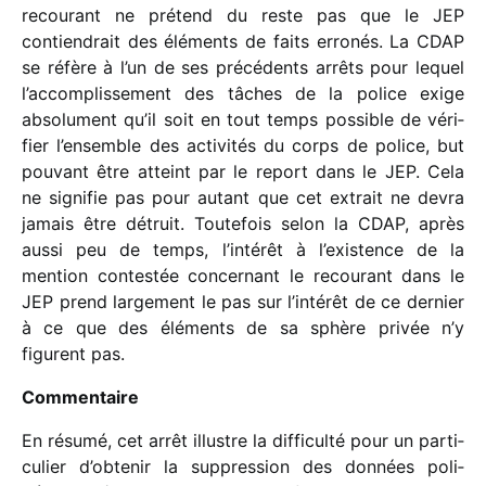
recou­rant ne prétend du reste pas que le JEP
contien­drait des éléments de faits erro­nés. La CDAP
se réfère à l’un de ses précé­dents arrêts pour lequel
l’ac­com­plis­se­ment des tâches de la police exige
abso­lu­ment qu’il soit en tout temps possible de véri­
fier l’en­semble des acti­vi­tés du corps de police, but
pouvant être atteint par le report dans le JEP. Cela
ne signi­fie pas pour autant que cet extrait ne devra
jamais être détruit. Toutefois selon la CDAP, après
aussi peu de temps, l’in­té­rêt à l’exis­tence de la
mention contes­tée concer­nant le recou­rant dans le
JEP prend large­ment le pas sur l’in­té­rêt de ce dernier
à ce que des éléments de sa sphère privée n’y
figurent pas.
Commentaire
En résumé, cet arrêt illustre la diffi­culté pour un parti­
cu­lier d’obtenir la suppres­sion des données poli­