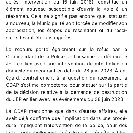
après l’in­ter­ven­tion du 15 juin 2018), consti­tue un
élément nouveau suscep­tible d’ou­vrir la voie à un
réexa­men. Cela ne signi­fie pas encore que, statuant
à nouveau, la Municipalité soit forcée de modi­fier son
appré­cia­tion, les étapes du rescin­dant et du resci­
soire devant être distinguées.
Le recours porte égale­ment sur le refus par le
Commandant de la Police de Lausanne de détruire le
JEP en lien avec une inter­ven­tion de dite Police au
domi­cile du recou­rant en date du 28 juin 2023. À cet
égard, contrai­re­ment à la ques­tion du réexa­men, la
CDAP s’estime compé­tente pour statuer sur la partie
de la déci­sion rela­tive à la demande de destruc­tion
du JEP en lien avec les événe­ments du 28 juin 2023.
La CDAP mentionne que dans d’autres affaires, elle
avait déjà confirmé que l’implication dans une procé­
dure impli­quant l’intervention de la police, pour des
faits poten­tiel­le­ment péna­le­ment répré­hen­sibles,