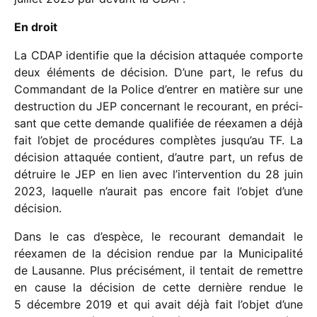
En droit
La CDAP iden­ti­fie que la déci­sion atta­quée comporte
deux éléments de déci­sion. D’une part, le refus du
Commandant de la Police d’en­trer en matière sur une
destruc­tion du JEP concer­nant le recou­rant, en préci­
sant que cette demande quali­fiée de réexa­men a déjà
fait l’objet de procé­dures complètes jusqu’au TF. La
déci­sion atta­quée contient, d’autre part, un refus de
détruire le JEP en lien avec l’in­ter­ven­tion du 28 juin
2023, laquelle n’au­rait pas encore fait l’ob­jet d’une
décision.
Dans le cas d’espèce, le recou­rant deman­dait le
réexa­men de la déci­sion rendue par la Municipalité
de Lausanne. Plus préci­sé­ment, il tentait de remettre
en cause la déci­sion de cette dernière rendue le
5 décembre 2019 et qui avait déjà fait l’ob­jet d’une