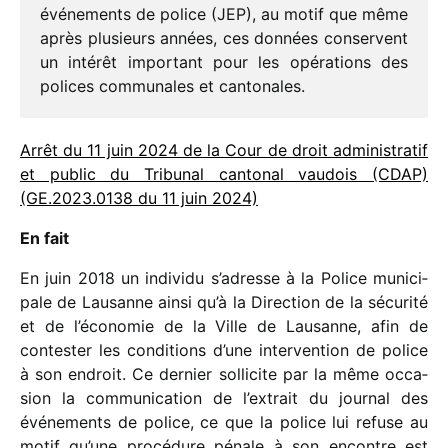
événe­ments de police (JEP), au motif que même
après plusieurs années, ces données conservent
un inté­rêt impor­tant pour les opéra­tions des
polices commu­nales et cantonales.
Arrêt du 11 juin 2024 de la Cour de droit admi­nis­tra­tif
et public du Tribunal canto­nal vaudois (CDAP)
(GE.2023.0138 du 11 juin 2024)
En fait
En juin 2018 un indi­vidu s’adresse à la Police muni­ci­
pale de Lausanne ainsi qu’à la Direction de la sécu­rité
et de l’éco­no­mie de la Ville de Lausanne, afin de
contes­ter les condi­tions d’une inter­ven­tion de police
à son endroit. Ce dernier solli­cite par la même occa­
sion la commu­ni­ca­tion de l’extrait du jour­nal des
événe­ments de police, ce que la police lui refuse au
motif qu’une procé­dure pénale à son encontre est