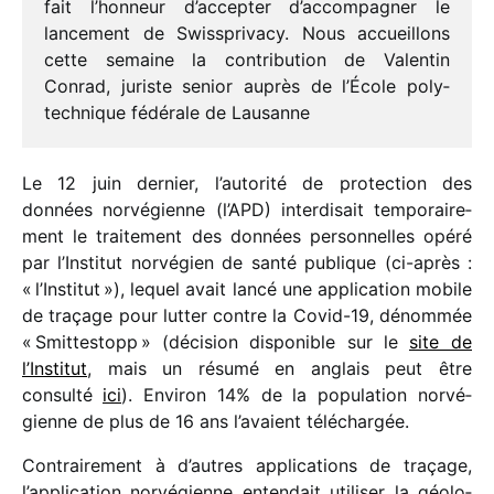
fait l’hon­neur d’ac­cep­ter d’ac­com­pa­gner le
lance­ment de Swissprivacy. Nous accueillons
cette semaine la contri­bu­tion de Valentin
Conrad, juriste senior auprès de l’École poly­
tech­nique fédé­rale de Lausanne
Le 12 juin dernier, l’autorité de protec­tion des
données norvé­gienne (l’APD) inter­di­sait tempo­rai­re­
ment le trai­te­ment des données person­nelles opéré
par l’Institut norvé­gien de santé publique (ci-après :
« l’Institut »), lequel avait lancé une appli­ca­tion mobile
de traçage pour lutter contre la Covid-19, dénom­mée
« Smittestopp » (déci­sion dispo­nible sur le
site de
l’Institut
, mais un résumé en anglais peut être
consulté
ici
). Environ 14% de la popu­la­tion norvé­
gienne de plus de 16 ans l’avaient téléchargée.
Contrairement à d’autres appli­ca­tions de traçage,
l’application norvé­gienne enten­dait utili­ser la géolo­