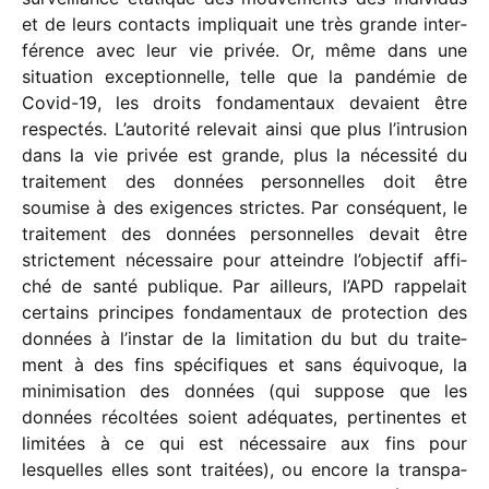
et de leurs contacts impli­quait une très grande inter­
fé­rence avec leur vie privée. Or, même dans une
situa­tion excep­tion­nelle, telle que la pandé­mie de
Covid-19, les droits fonda­men­taux devaient être
respec­tés. L’autorité rele­vait ainsi que plus l’in­tru­sion
dans la vie privée est grande, plus la néces­sité du
trai­te­ment des données person­nelles doit être
soumise à des exigences strictes. Par consé­quent, le
trai­te­ment des données person­nelles devait être
stric­te­ment néces­saire pour atteindre l’ob­jec­tif affi­
ché de santé publique. Par ailleurs, l’APD rappe­lait
certains prin­cipes fonda­men­taux de protec­tion des
données à l’instar de la limi­ta­tion du but du trai­te­
ment à des fins spéci­fiques et sans équi­voque, la
mini­mi­sa­tion des données (qui suppose que les
données récol­tées soient adéquates, perti­nentes et
limi­tées à ce qui est néces­saire aux fins pour
lesquelles elles sont trai­tées), ou encore la trans­pa­