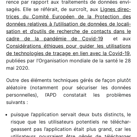
rence par rapport aux trai­te­ments de données envi­
sa­gés. Elle se réfé­rait, de surcroît, aux
Lignes direc­
trices du Comité Européen de la Protection des
données rela­tives à l’utilisation de données de loca­li­
sa­tion et d’outils de recherche de contacts dans le
cadre de la pandé­mie de Covid-19
et aux
Considérations éthiques pour guider les utili­sa­tions
de tech­no­lo­gies de traçage en lien avec la Covid-19
,
publiées par l’Organisation mondiale de la santé le 28
mai 2020.
Outre des éléments tech­niques gérés de façon plutôt
aléa­toire (notam­ment pour sécu­ri­ser les données
person­nelles), l’APD consta­tait les problèmes
suivants :
puisque l’application servait deux buts distincts, le
risque que les utili­sa­teurs poten­tiels ne télé­char­
geassent pas l’application était plus grand, car les
utili­sa­teurs pour­raient être gênés de télé­char­ger