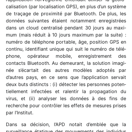
ca­li­sa­tion (par loca­li­sa­tion GPS), en plus d’un système
de traçage de proxi­mité par Bluetooth. De plus, les
données suivantes étaient notam­ment enre­gis­trées
dans un cloud centra­lisé pendant 30 jours au maxi­
mum (mais réduit à 10 jours maxi­mum par la suite) :
numéro de télé­phone portable, âge, posi­tion GPS en
continu, iden­ti­fiant unique qui suit le numéro de télé­
phone, opéra­teur mobile, enre­gis­tre­ment des
contacts Bluetooth. Au demeu­rant, la solu­tion imagi­
née s’écartait des autres modèles adop­tés par
d’autres pays, en ce sens que l’application servait
deux buts distincts : (i) détec­ter les personnes poten­
tiel­le­ment infec­tées et ralen­tir la propa­ga­tion du
virus, et (ii) analy­ser les données à des fins de
recherche pour contrô­ler les effets de mesures prises
par l’Institut.
Dans sa déci­sion, l’APD notait d’emblée que la
surveillance étatique des mouve­ments des indi­vi­dus