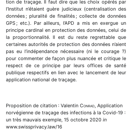
tion de traçage. Il faut dire que les choix opérés par
l’Institut n’étaient guère judi­cieux (centra­li­sa­tion des
données ; plura­lité de fina­li­tés ; collecte de données
GPS ; etc.). Par ailleurs, l’APD a mis en exergue un
prin­cipe cardi­nal en protec­tion des données, celui de
la propor­tion­na­lité. Il est du reste regret­table que
certaines auto­ri­tés de protec­tion des données n’aient
pas eu l’indépendance néces­saire (ni le courage ?)
pour commen­ter de façon plus nuan­cée et critique le
respect de ce prin­cipe par leurs offices de santé
publique respec­tifs en lien avec le lance­ment de leur
appli­ca­tion natio­nal de traçage.
Proposition de citation : Valentin
Conrad
, Application
norvégienne de traçage des infections à la Covid-19 :
un très mauvais exemple, 15 octobre 2020
in
www.swissprivacy.law/16