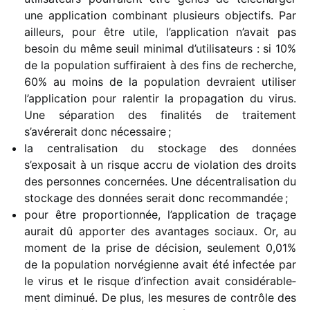
une appli­ca­tion combi­nant plusieurs objec­tifs. Par
ailleurs, pour être utile, l’application n’avait pas
besoin du même seuil mini­mal d’utilisateurs : si 10%
de la popu­la­tion suffi­raient à des fins de recherche,
60% au moins de la popu­la­tion devraient utili­ser
l’application pour ralen­tir la propa­ga­tion du virus.
Une sépa­ra­tion des fina­li­tés de trai­te­ment
s’avérerait donc nécessaire ;
la centra­li­sa­tion du stockage des données
s’exposait à un risque accru de viola­tion des droits
des personnes concer­nées. Une décen­tra­li­sa­tion du
stockage des données serait donc recommandée ;
pour être propor­tion­née, l’application de traçage
aurait dû appor­ter des avan­tages sociaux. Or, au
moment de la prise de déci­sion, seule­ment 0,01%
de la popu­la­tion norvé­gienne avait été infec­tée par
le virus et le risque d’infection avait consi­dé­ra­ble­
ment dimi­nué. De plus, les mesures de contrôle des