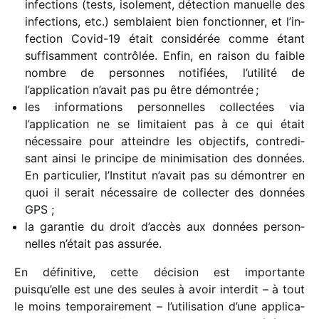
infec­tions (tests, isole­ment, détec­tion manuelle des
infec­tions, etc.) semblaient bien fonc­tion­ner, et l’in­
fec­tion Covid-19 était consi­dé­rée comme étant
suffi­sam­ment contrô­lée. Enfin, en raison du faible
nombre de personnes noti­fiées, l’utilité de
l’application n’avait pas pu être démontrée ;
les infor­ma­tions person­nelles collec­tées via
l’application ne se limi­taient pas à ce qui était
néces­saire pour atteindre les objec­tifs, contre­di­
sant ainsi le prin­cipe de mini­mi­sa­tion des données.
En parti­cu­lier, l’Institut n’avait pas su démon­trer en
quoi il serait néces­saire de collec­ter des données
GPS ;
la garan­tie du droit d’accès aux données person­
nelles n’était pas assurée.
En défi­ni­tive, cette déci­sion est impor­tante
puisqu’elle est une des seules à avoir inter­dit – à tout
le moins tempo­rai­re­ment – l’utilisation d’une appli­ca­